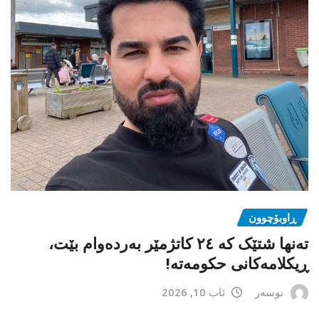
ڕاوبۆچوون
تەنها شتێک کە ٢٤ کاتژمێر بەردەوام بێت،
ڕیکلامەکانی حکومەتە!
نوسەر
ئاب 10, 2026