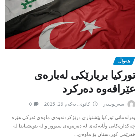
هەواڵ
تورکیا بریارێکی لەبارەی
عێراقەوە دەرکرد
سەرنوسەر
کانونی یەکەم 29, 2025
0
پەرلەمانی تورکیا پێشنیازی درێژکردنەوەی ماوەی ئەرکی هێزە
چەکدارەکانی وڵاتەکەی لە دەرەوەی سنوور و لە نێویشیاندا لە
هەرێمی کوردستان بۆ ماوەی…