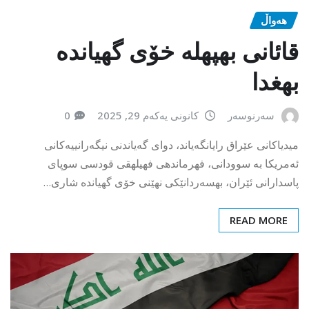
هەواڵ
قائانى بهپهله خۆى گهیانده
بهغدا
سەرنوسەر
کانونی یەکەم 29, 2025
0
میدیاکانی عێراق رایانگەیاند، دوای گەیاندنی نیگەرانییەکانی
ئەمریکا بە سوودانی، فهرماندهی فهیلهقی قودسی سوپای
پاسدارانی ئێران، بهسەردانێکی نهێنی خۆى گهیانده شارى…
READ MORE