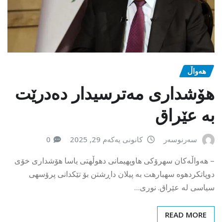
هەواڵ
هۆشداری مەترسیدار دەدرێت
بە عێراق
سەرنوسەر
کانونی یەکەم 29, 2025
0
– هەواڵەکان سهرۆكی هاوپهیمانی دهوڵهتی یاسا هۆشداری خۆی
دوپاتكردهوه سهبارهت به پیلان داڕشتن بۆ تێكدانی پرۆسهی
سیاسی له عێراق. نوری…
READ MORE