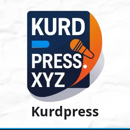
Ski
t
conten
Kurdpress