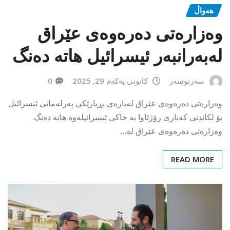
هەواڵ
وەزارەتی دەرەوەی عێراق
لەبەرانبەر ئیسرائیل هاتە دەنگ
سەرنوسەر
کانونی یەکەم 29, 2025
0
وەزارەتی دەرەوەی عێراق لەبارەی بڕیارێکی پەرلەمانی ئیسرائیل
بۆ لکاندنی کەناری رۆژئاوا بە خاکی ئیسرائیلەوە هاتە دەنگ.
وەزارەتی دەرەوەی عێراق لە…
READ MORE