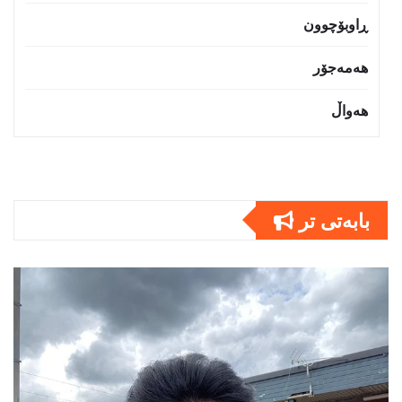
ڕاوبۆچوون
هەمەجۆر
هەواڵ
بابەتى تر