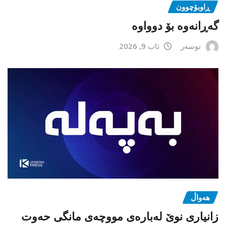
ڕاوبۆچوون
گەڕانەوە بۆ دوواوە
نوسەر
ئاب 9, 2026
هەواڵ
زانیاری نوێ لەبارەی مووچەی مانگی حەوت