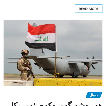
READ MORE
هەواڵ
هەڕەشە گەورەکەی ئەمریکا