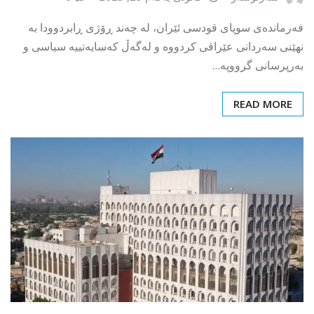
فەرماندەی سوپای قودسی ئێران، لە چەند ڕۆژی ڕابردوودا بە
نهێنی سەردانی عێراقی کردووە و لەگەڵ کەسایەتییە سیاسی و
بەرپرسانی گرووپە…
READ MORE