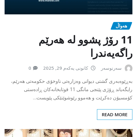
هەواڵ
11 رۆژ پشوو لە هەرێم
راگەیەندرا
سەرنوسەر
کانونی یەکەم 29, 2025
0
بەڕێوەبەری گشتی دیوانی وەزارەتی ناوخۆی حکومەتی هەرێم،
رایگەیاند ڕۆژی پێنجی مانگی 11 قوتابخانەکان ڕادەستی
کۆمسیۆن دەکرێت و هەموو رێوشوێنێکی پێویست…
READ MORE