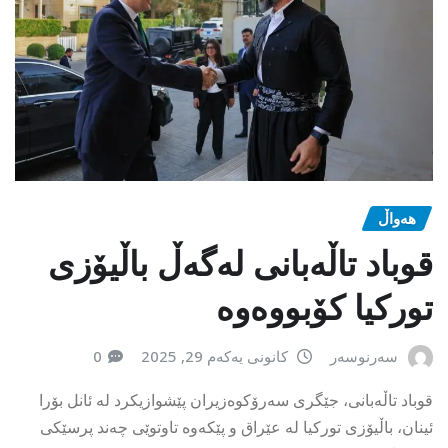
هەواڵ
قوباد تاڵەبانی لەگەڵ باڵیۆزی
تورکیا کۆبووەوە
سەرنوسەر
کانونی یەکەم 29, 2025
0
قوباد تاڵەبانی، جێگری سەرۆکوەزیران پێشوازیکرد لە ئانل بۆرا
ئینان، باڵیۆزی تورکیا لە عێراق و پێکەوە تاوتوێی چەند پرسێکی