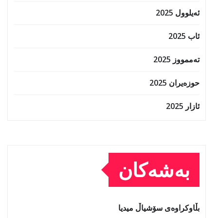
ئەیلوول 2025
ئاب 2025
تەممووز 2025
حوزه‌یران 2025
ئازار 2025
بەشەکان
بڵاوکراوەی سۆشیاڵ میدیا