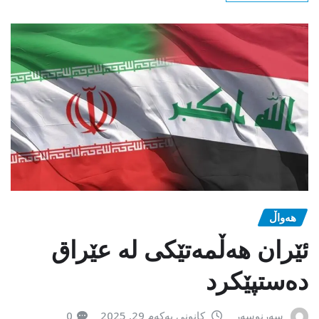
هەواڵ
ئێران هەڵمەتێکی لە عێراق
دەستپێکرد
سەرنوسەر
کانونی یەکەم 29, 2025
0