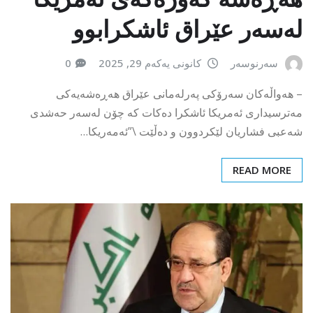
لەسەر عێراق ئاشکرابوو
سەرنوسەر
کانونی یەکەم 29, 2025
0
– هەواڵەکان سەرۆکی پەرلەمانی عێراق هەڕەشەیەکی
مەترسیداری ئەمریکا ئاشکرا دەکات کە چۆن لەسەر حەشدی
شەعبی فشاریان لێکردوون و دەڵێت \”ئەمەریکا…
READ MORE