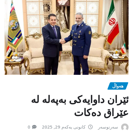
هەواڵ
ئێران داوایەکی بەپەلە لە
عێراق دەکات
سەرنوسەر
کانونی یەکەم 29, 2025
0