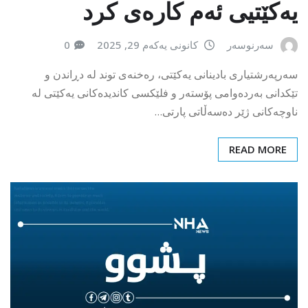
یەکێتیی ئەم کارەی کرد
سەرنوسەر
کانونی یەکەم 29, 2025
0
سەرپەرشتیاری بادینانی یەکێتی، رەخنەی توند لە دڕاندن و
تێکدانی بەردەوامی پۆستەر و فلێکسی کاندیدەکانی یەکێتی لە
ناوچەکانی ژێر دەسەڵاتی پارتی…
READ MORE