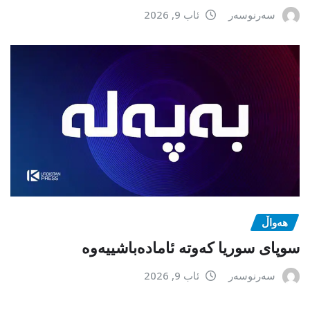
سەرنوسەر
ئاب 9, 2026
هەواڵ
سوپای سوریا کەوتە ئامادەباشییەوە
سەرنوسەر
ئاب 9, 2026