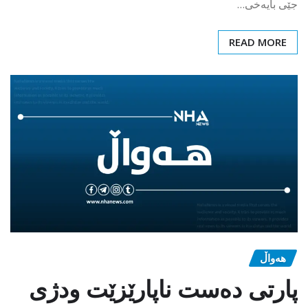
جێی بایەخی…
READ MORE
هەواڵ
پارتی دەست ناپارێزێت ودژی