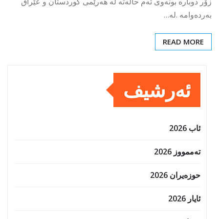
زۆر دوبارە بونەوی ئەم حالەتە لە هەرێمی کوردستان و عێراق
بەردەوامە .لە…
READ MORE
ئەرشیف
ئاب 2026
تەممووز 2026
حوزه‌یران 2026
ئایار 2026