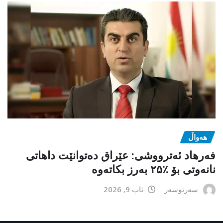
هەواڵ
فەرهاد ئەترووشی: عێراق دەتوانێت داهاتی
نانەوتی بۆ ٪۲۵ بەرز بکاتەوە
سەرنوسەر
ئاب 9, 2026