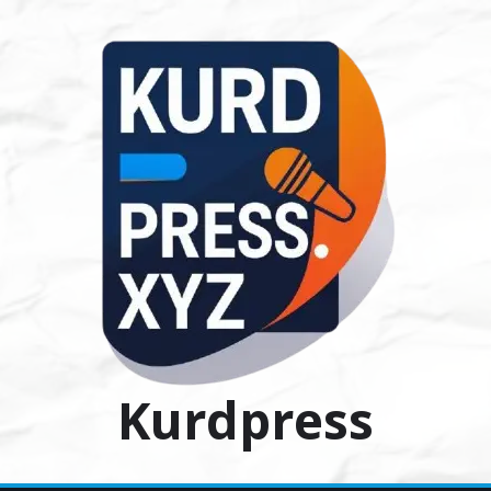
Ski
t
conten
Kurdpress