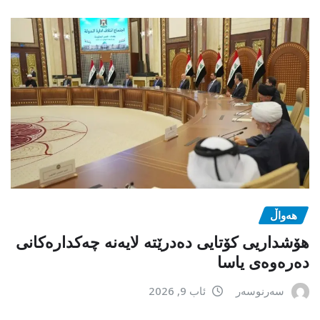
هەواڵ
هۆشداریی کۆتایی دەدرێتە لایەنە چەکدارەکانی
دەرەوەی یاسا
سەرنوسەر
ئاب 9, 2026