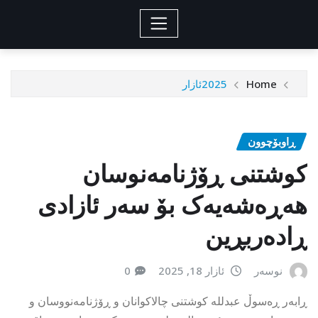
Home
2025
ئازار
ڕاوبۆچوون
کوشتنی ڕۆژنامەنوسان
هەڕەشەیەک بۆ سەر ئازادی
ڕادەربڕین
نوسەر
ئازار 18, 2025
0
ڕابەر ڕەسوڵ عبدللە کوشتنی چالاکوانان و ڕۆژنامەنووسان و