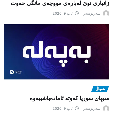
زانیاری نوێ لەبارەی مووچەی مانگی حەوت
سەرنوسەر
ئاب 9, 2026
هەواڵ
سوپای سوریا کەوتە ئامادەباشییەوە
سەرنوسەر
ئاب 9, 2026