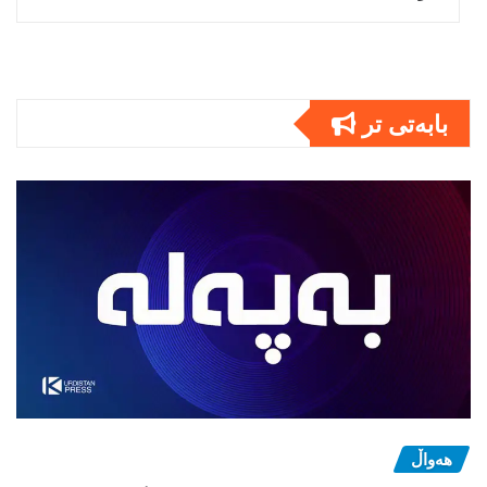
بابەتى تر
هەواڵ