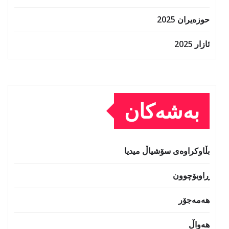
حوزه‌یران 2025
ئازار 2025
بەشەکان
بڵاوکراوەی سۆشیاڵ میدیا
ڕاوبۆچوون
هەمەجۆر
هەواڵ