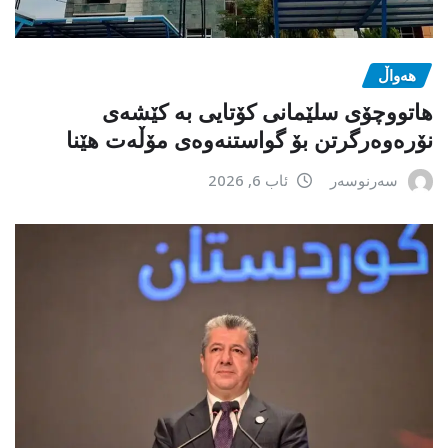
هەواڵ
هاتووچۆی سلێمانی کۆتایی بە کێشەی
نۆرەوەرگرتن بۆ گواستنەوەی مۆڵەت هێنا
سەرنوسەر
ئاب 6, 2026