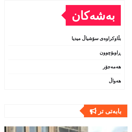
بەشەکان
بڵاوکراوەی سۆشیاڵ میدیا
ڕاوبۆچوون
هەمەجۆر
هەواڵ
بابەتى تر