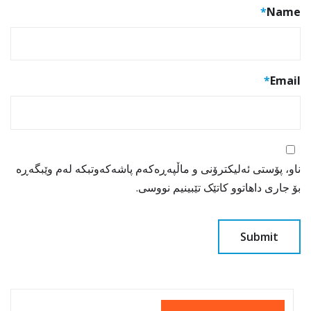
*
Name
*
Email
ناو، پۆستی ئەلیکترۆنی و ماڵپەڕەکەم پاشەکەوتبکە لەم وێبگەڕە
بۆ جاری داهاتوو کاتێک تێبینیم نووسی.