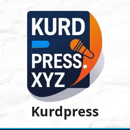
Ski
t
conten
Kurdpress