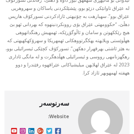
له عێراق تاوانێكى دزێو بوو، پێشێلكردنى یاساكان و سهروهریى
عێراق بوو”. سهبارهت به چۆنیهتى ئازادكردنى تسوركۆڤ هاریس
دهڵێ، “حكوومهتى عێراق بۆى روونكردنینهوه كه بهردانى ئهو بێ
هیچ رێككهوتن و سامان و ئاڵوگۆڕێكه، ئهمهیش رهنگدانهوهى
ههڵوێستى ویلایهته یهكگرتووهكانى ئهمهریكا و سهرۆكهكهیهتى كه
به هێز ئاشتى بهرقهرار دهكهن”. تسوركۆڤ كچێكى ئیسرائیلى بوو،
رهگهزنامهى رووسى و ئیسرائیلى ههڵدهگرت و له مانگى ئادارى
2023 له عێراق لهلایهن میلیشیاكانى عێراقهوه رفێندرا و دوو
ههفته لهمهوبهر ئازاد كرا.
سەرنوسەر
Website: