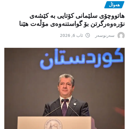
هەواڵ
هاتووچۆی سلێمانی کۆتایی بە کێشەی
نۆرەوەرگرتن بۆ گواستنەوەی مۆڵەت هێنا
سەرنوسەر
ئاب 6, 2026