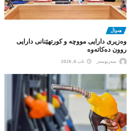
هەواڵ
وەزیری دارایی مووچە و کورتهێنانی دارایی
روون دەکاتەوە
سەرنوسەر
ئاب 6, 2026