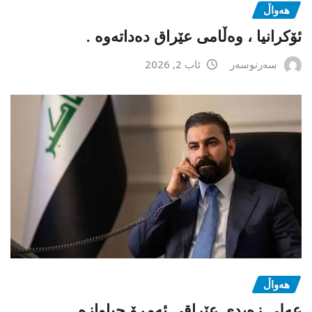
هەواڵ
ئۆکرانیا ، وەڵامی عێراق دەداتەوە .
سەرنوسەر
ئاب 2, 2026
هەواڵ
عەلی زەیدی عێراقی ئەمڕۆ جیاوازە