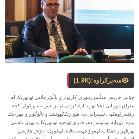
سەیرکراوە:
(1.3K)
جۆش هاریس ههڵسوڕێنهرى كاروبارى باڵوێزخانهى ئهمهریكا له
عێراق دووپاتى دهكاتهوه ئازادكردنى ئهلیزابێس تسوركۆڤ كچه
رفێندراوهكهى ئیسرائیل بێ هیچ رێككهوتنێك و ئاڵۆگۆڕ و مهرجێك
بووه، پێیوایه ئهمهیش دهرخهرى ئهوهیه ئهمهریكا به بههێز ئاشتى
بهرقهرار دهكات. ئهمڕۆ ههینى 26ى ئهیلوول، جۆش هاریس
لێدوانى بۆ ماڵپهڕى شهفهق نیوز داوه و دهڵێ،”رفاندنى تسوركۆڤ