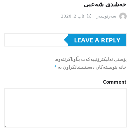
حەشدی شەعبی
سەرنوسەر
ئاب 2, 2026
LEAVE A REPLY
پۆستی ئەلیکترۆنییەکەت بڵاوناکرێتەوە.
خانە پێویستەکان دەستنیشانکراون بە
*
Comment