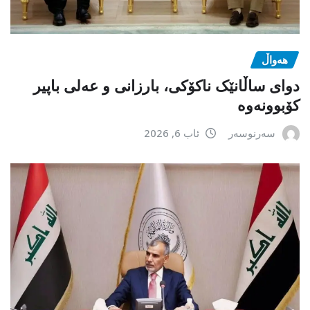
هەواڵ
دوای ساڵانێک ناکۆکی، بارزانی و عەلی باپیر
کۆبوونەوە
سەرنوسەر
ئاب 6, 2026