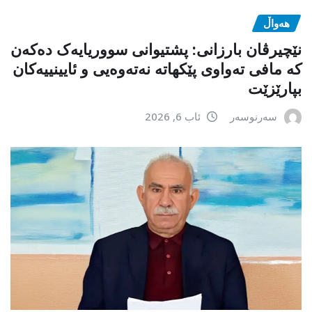
هەواڵ
نێچیرڤان بارزانی: پشتیوانی سووریایەک دەکەن
کە مافی تەواوی پێکهاتە نەتەوەیی و ئایینییەکان
بپارێزێت
سەرنوسەر
ئاب 6, 2026