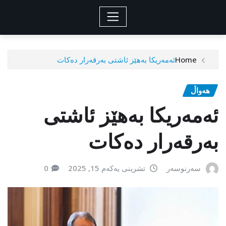
Home
ئه‌مه‌ریكا به‌هێز ئاشتى به‌رقه‌رار ده‌كات
هەواڵ
ئه‌مه‌ریكا به‌هێز ئاشتى
به‌رقه‌رار ده‌كات
سەرنوسەر
تشرینی یەکەم 15, 2025
0