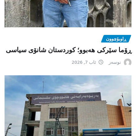
ڕاوبۆچوون
ڕۆما سێرکی هەبوو؛ کوردستان شانۆی سیاسی
نوسەر
ئاب 7, 2026