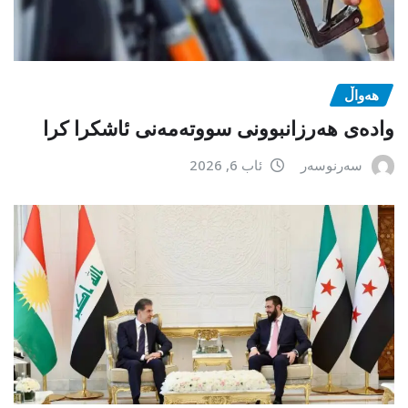
هەواڵ
وادەی هەرزانبوونی سووتەمەنی ئاشکرا کرا
سەرنوسەر
ئاب 6, 2026