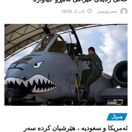
سەرنوسەر
ئاب 2, 2026
هەواڵ
ئەمریکا و سعودیە ، هێرشیان کردە سەر