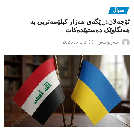
هەواڵ
ئۆجەلان: ڕێگەی هەزار کیلۆمەتریی بە
هەنگاوێک دەستپێدەکات
سەرنوسەر
ئاب 6, 2026