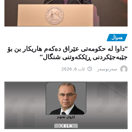
هەواڵ
“داوا لە حكومەتی عێراق دەكەم هاریكار بن بۆ
جێبەجێكردنی ڕێككەوتنی شنگال”
سەرنوسەر
ئاب 6, 2026