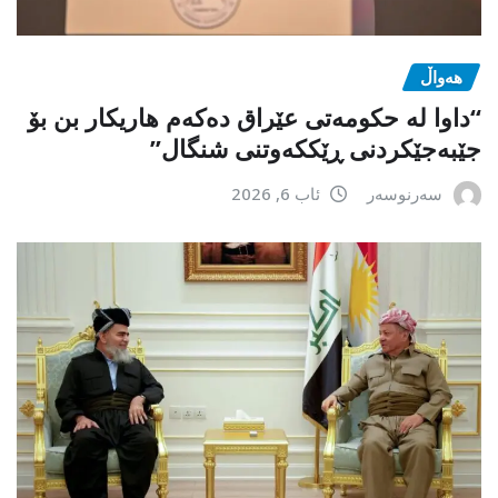
هەواڵ
“داوا لە حكومەتی عێراق دەكەم هاریكار بن بۆ
جێبەجێكردنی ڕێككەوتنی شنگال”
سەرنوسەر
ئاب 6, 2026