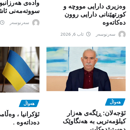
وادەی هەرزانبو
وەزیری دارایی مووچە و
سووتەمەنی ئاشک
کورتهێنانی دارایی روون
دەکاتەوە
سەرنوسەر
سەرنوسەر
ئاب 6, 2026
هەواڵ
هەواڵ
ئۆجەلان: ڕێگەی هەزار
ئۆکرانیا ، وەڵا
کیلۆمەتریی بە هەنگاوێک
دەداتەوە .
دەستپێدەکات