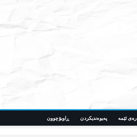
رەی ئێمە
پەیوەندیکردن
ڕاوبۆچوون