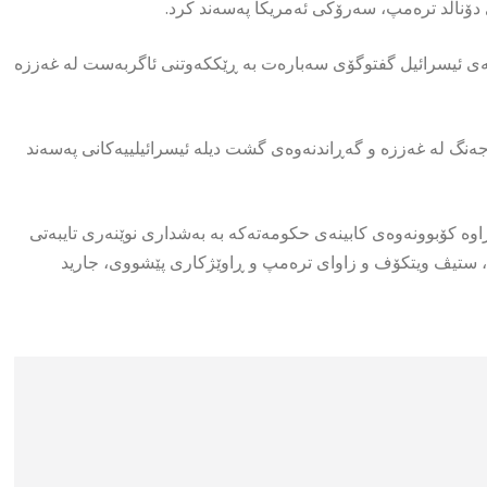
 دۆناڵد ترەمپ، سەرۆکی ئەمریکا پەسەند کرد.
نەی ئیسرائیل گفتوگۆی سەبارەت بە ڕێککەوتنی ئاگربەست لە غەززە
 جەنگ لە غەززە و گەڕاندنەوەی گشت دیلە ئیسرائیلییەکانی پەسەند
 کراوە کۆبوونەوەی کابینەی حکومەتەکە بە بەشداری نوێنەری تایبەتی
، ستیڤ ویتکۆف و زاوای ترەمپ و ڕاوێژکاری پێشووی، جارید