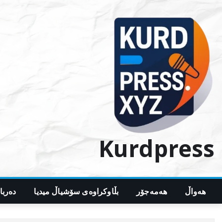
Ski
t
conten
Kurdpress
هەواڵ
هەمەجۆر
بڵاوکراوەی سۆشیاڵ میدیا
دەربا