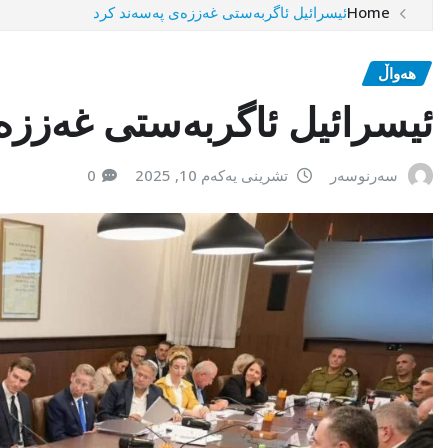
Home
ئیسرائیل ئاگربەستی غەززەی پەسەند کرد
هەواڵ
ئیسرائیل ئاگربەستی غەززە
سەرنوسەر
تشرینی یەکەم 10, 2025
0