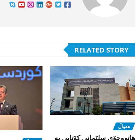
RELATED STORY
هەواڵ
هاتووچۆی سلێمانی کۆتایی بە