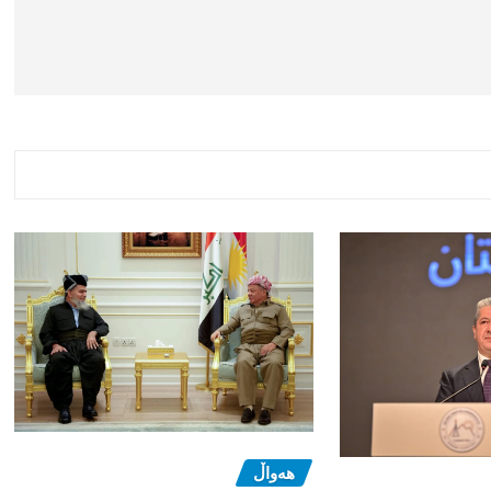
هەواڵ