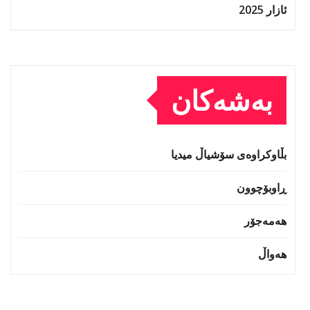
ئازار 2025
بەشەکان
بڵاوکراوەی سۆشیاڵ میدیا
ڕاوبۆچوون
هەمەجۆر
هەواڵ