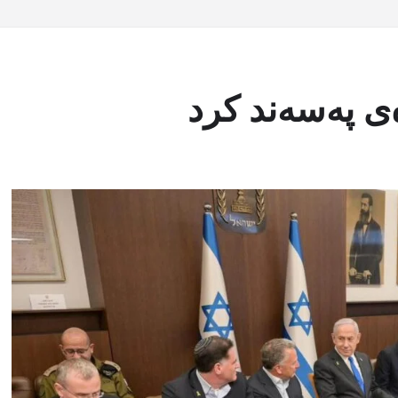
ی پەسەند کرد