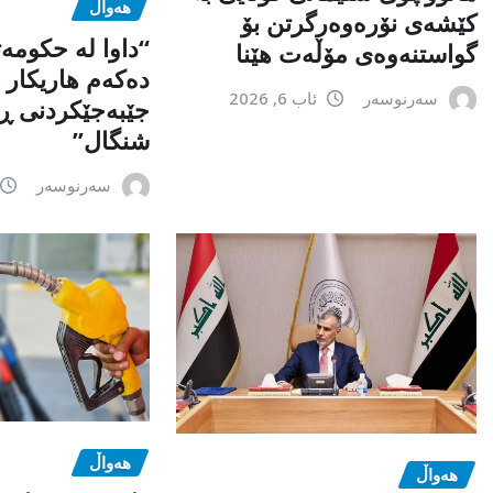
هەواڵ
کێشەی نۆرەوەرگرتن بۆ
“داوا لە حكومە
گواستنەوەی مۆڵەت هێنا
دەكەم هاریكار ب
سەرنوسەر
ئاب 6, 2026
جێبەجێكردنی ڕ
شنگال”
سەرنوسەر
هەواڵ
هەواڵ