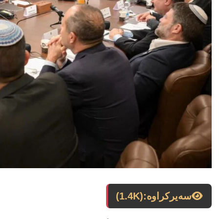
سەیرکراوە:
(1.4K)