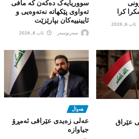
ونی
سووریایەک دەکەن کە مافی
را کرا
تەواوی پێکهاتە نەتەوەیی و
ئایینییەکان بپارێزێت
ئاب 6, 2026
سەرنوسەر
ئاب 6, 2026
هەواڵ
عەلی زەیدی عێراقی ئەمڕۆ
می عێراق
جیاوازە