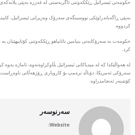
حکومەتی ئیسرائیل ڕێککەوتنی ئاگربەستی لە غەززە بەپێی پلانەکەی
بەپێی ڕاگەیاندراوێکی نووسینگەی سەرۆک وەزیرانی ئیسرائیل، کابی
کردووە.
حکومەت بە سەرۆکایەتی بنیامین ناتانیاھو ڕێککەوتنی کۆتاییھێنان بە
کرد.
لە ھەواڵێکدا کە لە میدیاکانی ئیسرائیل بڵاوکراوەتەوە، ئاماژە بەوە
سەرۆکی ئەمریکا، دۆناڵد ترەمپ بۆ کاروباری ڕۆژھەڵاتی ناوەڕاست
کۆشنەر ئەنجامدراوە.
سەرنوسەر
Website: