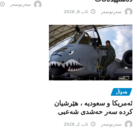
سەرنوسەر
سەرنوسەر
ئاب 6, 2026
هەواڵ
ئەمریکا و سعودیە ، هێرشیان
کردە سەر حەشدی شەعبی
سەرنوسەر
ئاب 2, 2026