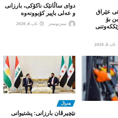
دوای ساڵانێک ناکۆکی، بارزانی
تی عێراق
و عەلی باپیر کۆبوونەوە
ن بۆ
سەرنوسەر
ئاب 6, 2026
ێككەوتنی
ئاب 6, 2026
هەواڵ
نێچیرڤان بارزانی: پشتیوانی