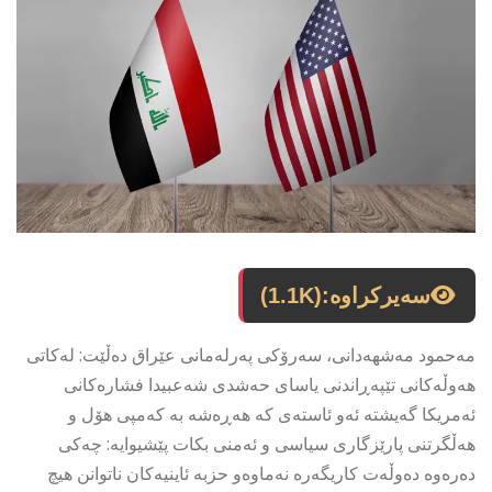
سەیرکراوە:
(1.1K)
مەحمود مەشهەدانی، سەرۆكی پەرلەمانی عێراق دەڵێت: لەكاتی
هەوڵەكانی تێپەڕاندنی یاسای حەشدی شەعبیدا فشارەكانی
ئەمریكا گەیشتە ئەو ئاستەی کە هەڕەشە بە کەمپی هۆل و
هەڵگرتنی پارێزگاری سیاسی و ئەمنی بكات پێشیوایە: چەكی
دەرەوە دەوڵەت كاریگەرە نەماوەو حزبە ئاینیەكان ناتوانن هیچ