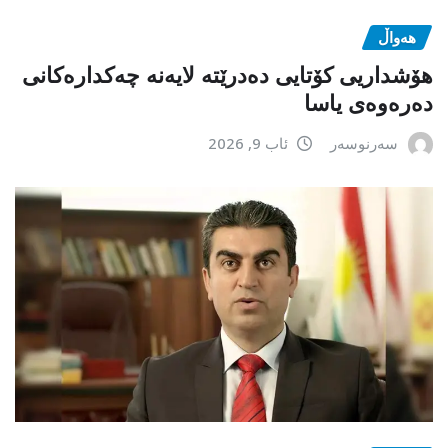
هەواڵ
هۆشداریی کۆتایی دەدرێتە لایەنە چەکدارەکانی
دەرەوەی یاسا
سەرنوسەر
ئاب 9, 2026