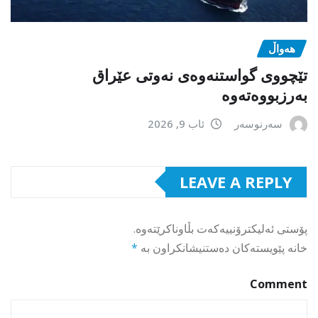
هەواڵ
تێچووی گواستنەوەی نەوتی عێراق
بەرزبووەتەوە
سەرنوسەر
ئاب 9, 2026
LEAVE A REPLY
پۆستی ئەلیکترۆنییەکەت بڵاوناکرێتەوە.
خانە پێویستەکان دەستنیشانکراون بە
*
Comment