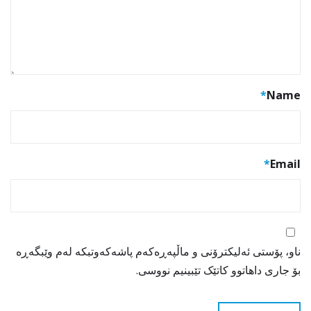
*
Name
*
Email
ناو، پۆستی ئەلیکترۆنی و ماڵپەڕەکەم پاشەکەوتبکە لەم وێبگەڕە
بۆ جاری داهاتوو کاتێک تێبینیم نووسی.