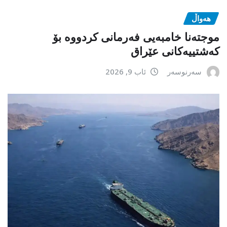
هەواڵ
موجتەنا خامبەیی فەرمانی کردووە بۆ
کەشتییەکانی عێراق
سەرنوسەر
ئاب 9, 2026