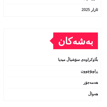
ئازار 2025
بەشەکان
بڵاوکراوەی سۆشیاڵ میدیا
ڕاوبۆچوون
هەمەجۆر
هەواڵ