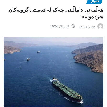
هەواڵ
هەڵمەتی داماڵینی چەک لە دەستی گروپەکان
بەردەوامە
سەرنوسەر
ئاب 9, 2026