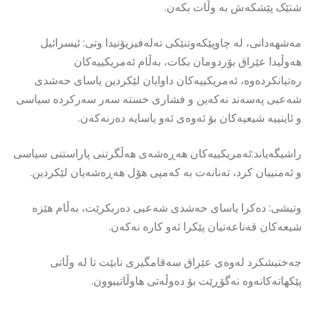
شتێک پێشکەش بە وڵات بكەن.
مەشهەدانی، لە چاوپێكەوتنێكی تەلەفیزیۆنیدا وتی: ئیسرائیل
هەوڵیدا عێراق بۆردومان بکات، بەڵام ئەمریکییەکان
رەتیانکردەوە، ئەمریکییەکان داوایان لێکردین یاسای حەشدی
شەعبی پەسەند نەكەین و فشاری خستە سەر سەرکردە سیاسی
و ئاینییە شیعیەکان بۆ ئەوەی ئەو یاسایە دەرنەکەن.
راشیگەیاند:ئەمریکییەکان هەڕەشەی هەڵگرتنی پاراستنی سیاسی
و ئەمنییان کرد، تەنانەت بە کەمپی هۆل هەڕەشەیان لێکردین.
وتيشى: دەکرا یاسای حەشدی شەعبی دەربکرێت، بەڵام هێزە
شیعەکان قەناعەتیان پێکرا ئەو کارە نەکەن.
جەختیشكرد لەوەی عێراق سەقامگیری نابێت تا لە وڵاتی
پێکهاتەکانەوە نەگۆڕێت بۆ دەوڵەتی هاوڵاتیبوون.