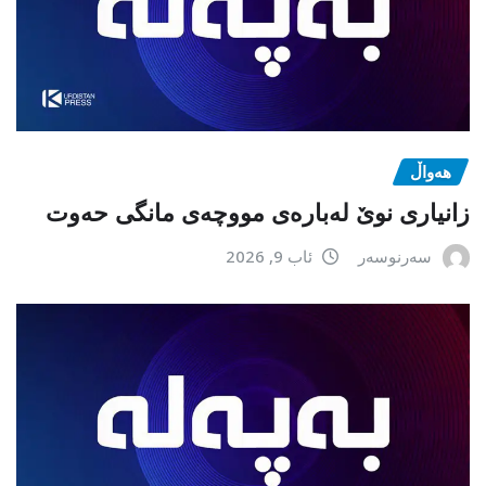
هەواڵ
زانیاری نوێ لەبارەی مووچەی مانگی حەوت
سەرنوسەر
ئاب 9, 2026