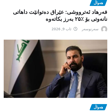
هەواڵ
فەرهاد ئەترووشی: عێراق دەتوانێت داهاتی
نانەوتی بۆ ٪۲۵ بەرز بکاتەوە
سەرنوسەر
ئاب 9, 2026
هەواڵ