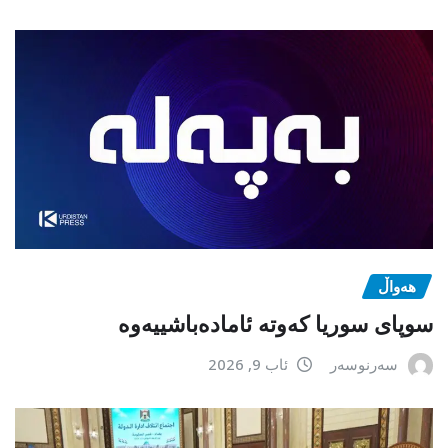
هەواڵ
سوپای سوریا کەوتە ئامادەباشییەوە
سەرنوسەر
ئاب 9, 2026