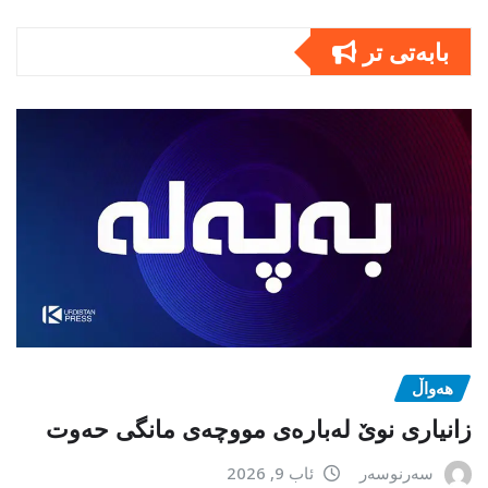
بابەتى تر
هەواڵ
زانیاری نوێ لەبارەی مووچەی مانگی حەوت
سەرنوسەر
ئاب 9, 2026