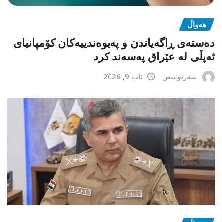
هەواڵ
دەستەی ڕاگەیاندن و پەیوەندییەکان کۆمپانیای
ئەپڵی لە عێراق پەسەند کرد
سەرنوسەر
ئاب 9, 2026