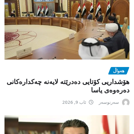
هەواڵ
هۆشداریی کۆتایی دەدرێتە لایەنە چەکدارەکانی
دەرەوەی یاسا
سەرنوسەر
ئاب 9, 2026