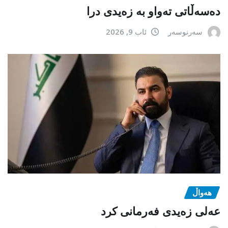
دەسەڵاتی تەواو بە زەیدی درا
سەرنوسەر
ئاب 9, 2026
هەواڵ
عەلی زەیدی فەرمانی کرد