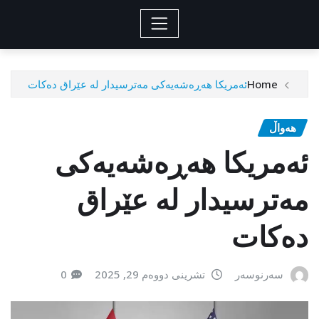
Home
ئەمریکا هەڕەشەیەکی مەترسیدار لە عێراق دەکات
هەواڵ
ئەمریکا هەڕەشەیەکی
مەترسیدار لە عێراق
دەکات
سەرنوسەر
تشرینی دووەم 29, 2025
0