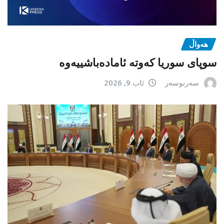
هەواڵ
سوپای سوریا کەوتە ئامادەباشییەوە
سەرنوسەر
ئاب 9, 2026