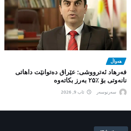
هەواڵ
فەرهاد ئەترووشی: عێراق دەتوانێت داهاتی
نانەوتی بۆ ٪۲۵ بەرز بکاتەوە
سەرنوسەر
ئاب 9, 2026