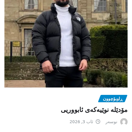
ڕاوبۆچوون
مۆدێلە نوێیەکەى ئابووریی
نوسەر
ئاب 3, 2026