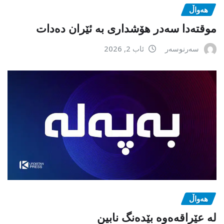
هەواڵ
موقتەدا سەدر هۆشداری بە ئێران دەدات
سەرنوسەر
ئاب 2, 2026
هەواڵ
لە عێراقەەوە بێدەنگ نابین