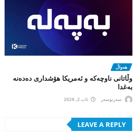
هەواڵ
وڵاتانی ناوچەکە و ئەمریکا هۆشداری دەدەنە
بەغدا
سەرنوسەر
ئاب 2, 2026
LEAVE A REPLY