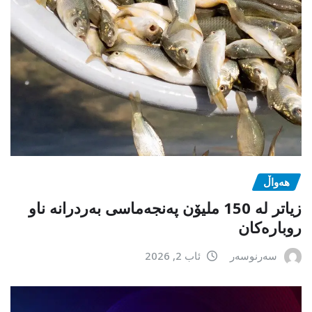
هەواڵ
زیاتر لە 150 ملیۆن پەنجەماسی بەردرانە ناو
روبارەکان
سەرنوسەر
ئاب 2, 2026