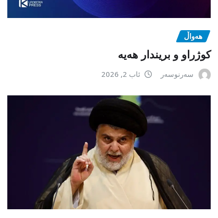
هەواڵ
كوژراو و بریندار هەیە
سەرنوسەر
ئاب 2, 2026