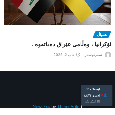
هەواڵ
ئۆکرانیا ، وەڵامی عێراق دەداتەوە .
سەرنوسەر
ئاب 2, 2026
ئێستا: ٢١٠
ئه‌مرۆ: ١,٨٦٦
کلیک بکە
NewsExo
by
ThemeArile
|