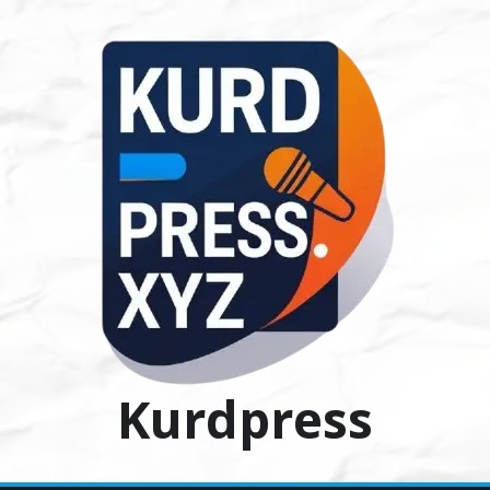
Ski
t
conten
Kurdpress