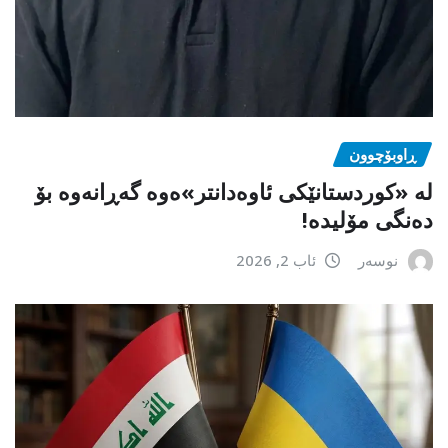
ڕاوبۆچوون
لە «کوردستانێکی ئاوەدانتر»ەوە گەڕانەوە بۆ
دەنگی مۆلیدە!
نوسەر
ئاب 2, 2026