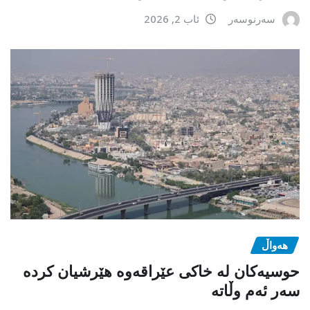
سەرنوسەر
ئاب 2, 2026
هەواڵ
حوسیەکان لە خاکی عێراقەوە هێرشیان کردە
سەر ئەم وڵاتە