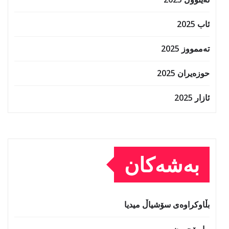
ئاب 2025
تەممووز 2025
حوزه‌یران 2025
ئازار 2025
بەشەکان
بڵاوکراوەی سۆشیاڵ میدیا