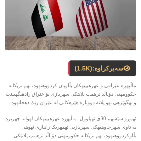
سەیرکراوە:
(1.5K)
ماڵپهڕه عێراقی و عهرهبییهكان بڵاویان كردووهتهوه، بهم نزیكانه
حكوومهتى دۆناڵد ترهمپ پلانێكى سهربازى بۆ عێراق رادهیگهینێت
و بهگوێرهى ئهو پلانه دووباره هێزهكانى له عێراق رێك دهخاتهوه.
ئهمڕۆ سێشهم 30ى ئهیلوول، ماڵپهڕه عهرهبییهكان لهوانه جهزیره
به ناوى سهرچاوهیهكى سهربازیى ئهمهریكا زانیارى ئهوهى
بڵاوكردووهتهوه، بهم نزیكانه حكوومهتى دۆناڵد ترهمپ پلانێكى