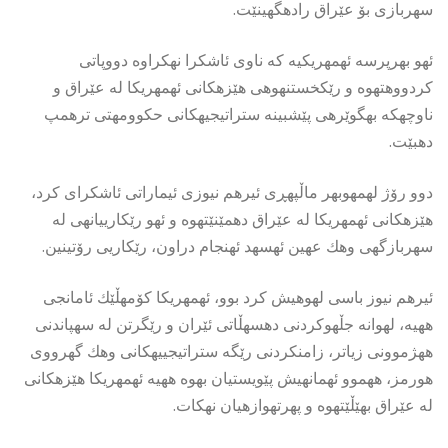
سهربازى بۆ عێراق رادهگهینێت.
ئهو بهرپرسه ئهمهریكیه كه ناوى ئاشكرا نهكراوه دووپاتى
كردووهتهوه و رێكخستنهوهى هێزهكانى ئهمهریكا له عێراق و
ناوچهكه بهگوێرهى پێشبینه ستراتیجیهكانى حكوومهتى ترهمپ
دهبێت.
دوو رۆژ لهمهوبهر ماڵپهڕى ئیرهم نیوزى ئیماراتى ئاشكراى كرد،
هێزهكانى ئهمهریكا له عێراق دهمێنێتهوه و ئهو رێكارییانهى له
سهربازگهى وهك عهین ئهسهد ئهنجام دراون، رێكاریى رۆتینین.
ئیرهم نیوز باسى لهوهیش كرد بوو، ئهمهریكا كۆمهڵێك ئامانجى
ههیه، لهوانه جڵهوكردنى دهسهڵاتى ئێران و رێگرتن له سهپاندنى
ههژموونى زیاتر، زامنكردنى رێگه ستراتیجییهكانى وهك گهرووى
هورمز، ههموو ئهمانهیش پێویستیان بهوه ههیه ئهمهریكا هێزهكانى
له عێراق بهێڵێتهوه و پهرتهوازهیان نهكات.