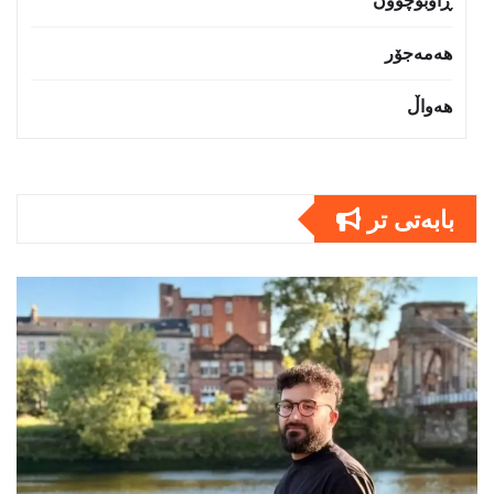
ڕاوبۆچوون
هەمەجۆر
هەواڵ
بابەتى تر