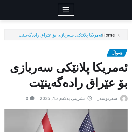
Home
ئەمریکا پلانێکی سەربازی بۆ عێراق راده‌گه‌ینێت
هەواڵ
ئەمریکا پلانێکی سەربازی
بۆ عێراق راده‌گه‌ینێت
سەرنوسەر
تشرینی یەکەم 15, 2025
0