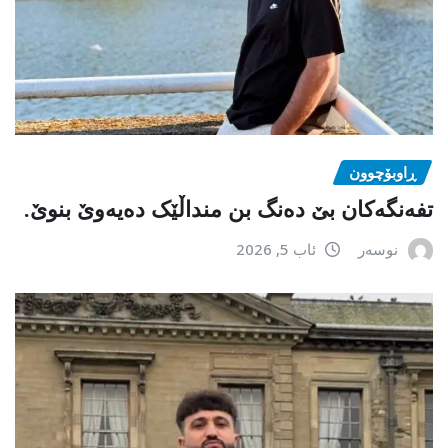
ڕاوبۆچوون
تفەنگەکان بێ دەنگ بن منداڵێک دەیەوێ بنوێ.
نوسەر
ئاب 5, 2026