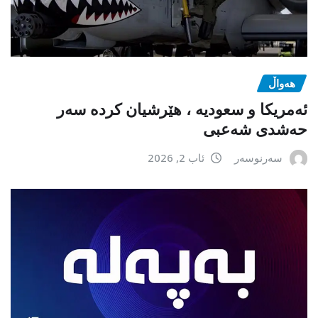
هەواڵ
ئەمریکا و سعودیە ، هێرشیان کردە سەر
حەشدی شەعبی
سەرنوسەر
ئاب 2, 2026