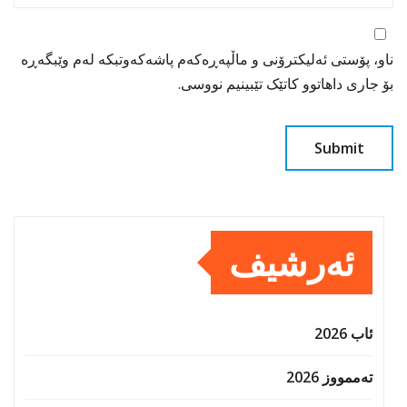
ناو، پۆستی ئەلیکترۆنی و ماڵپەڕەکەم پاشەکەوتبکە لەم وێبگەڕە
بۆ جاری داهاتوو کاتێک تێبینیم نووسی.
ئەرشیف
ئاب 2026
تەممووز 2026