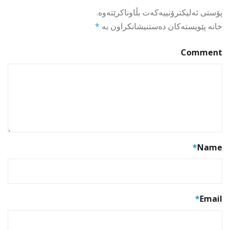
پۆستی ئەلیکترۆنییەکەت بڵاوناکرێتەوە.
خانە پێویستەکان دەستنیشانکراون بە
*
Comment
*
Name
*
Email