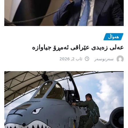
هەواڵ
عەلی زەیدی عێراقی ئەمڕۆ جیاوازە
سەرنوسەر
ئاب 2, 2026