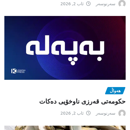
سەرنوسەر
ئاب 2, 2026
هەواڵ
حکومەتی قەرزی ناوخۆیی دەکات
سەرنوسەر
ئاب 2, 2026