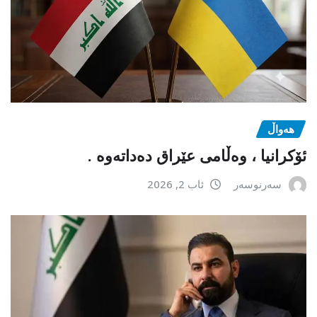
هەواڵ
ئۆکرانیا ، وەڵامی عێراق دەداتەوە .
سەرنوسەر
ئاب 2, 2026