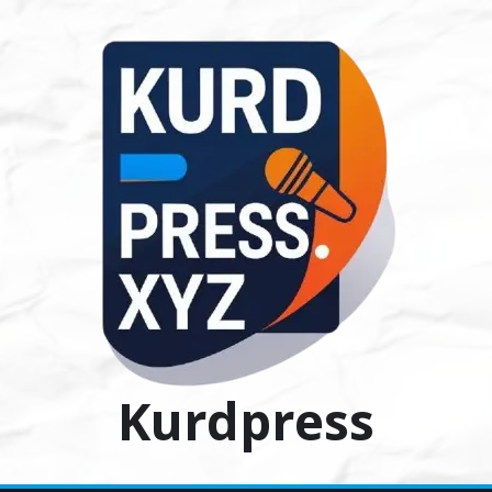
Ski
t
conten
Kurdpress