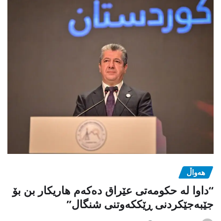
هەواڵ
“داوا لە حكومەتی عێراق دەكەم هاریكار بن بۆ
جێبەجێكردنی ڕێككەوتنی شنگال”