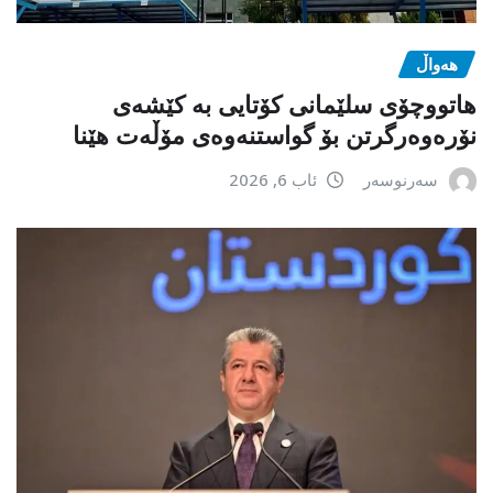
هەواڵ
هاتووچۆی سلێمانی کۆتایی بە کێشەی
نۆرەوەرگرتن بۆ گواستنەوەی مۆڵەت هێنا
سەرنوسەر
ئاب 6, 2026