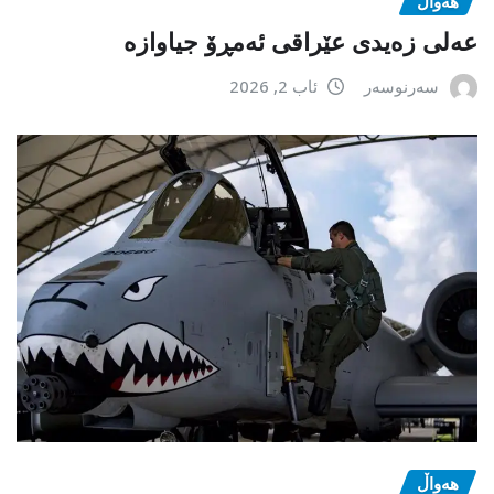
هەواڵ
عەلی زەیدی عێراقی ئەمڕۆ جیاوازە
سەرنوسەر
ئاب 2, 2026
هەواڵ