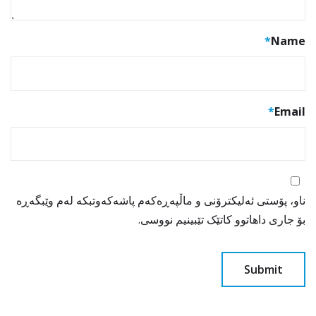
*
Name
*
Email
ناو، پۆستی ئەلیکترۆنی و ماڵپەڕەکەم پاشەکەوتبکە لەم وێبگەڕە
بۆ جاری داهاتوو کاتێک تێبینیم نووسی.