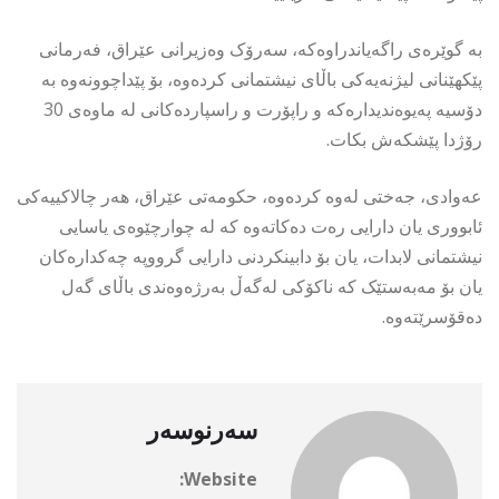
بە گوێرەی راگەیاندراوەکە، سەرۆک وەزیرانی عێراق، فەرمانی
پێکهێنانی لیژنەیەکی باڵای نیشتمانی کردەوە، بۆ پێداچوونەوە بە
دۆسیە پەیوەندیدارەکە و راپۆرت و راسپاردەکانی لە ماوەی 30
رۆژدا پێشکەش بکات.
عەوادی، جەختی لەوە کردەوە، حکومەتی عێراق، هەر چالاکییەکی
ئابووری یان دارایی رەت دەکاتەوە کە لە چوارچێوەی یاسایی
نیشتمانی لابدات، یان بۆ دابینکردنی دارایی گرووپە چەکدارەکان
یان بۆ مەبەستێک کە ناکۆکی لەگەڵ بەرژەوەندی باڵای گەل
دەقۆسرێتەوە.
سەرنوسەر
Website: