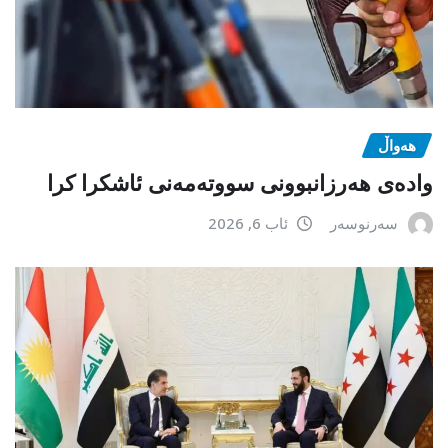
هەواڵ
وادەی هەرزانبوونی سووتەمەنی ئاشکرا کرا
سەرنوسەر
ئاب 6, 2026