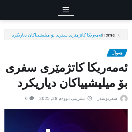
Home
ئەمەریکا کاتژمێری سفری بۆ میلیشییاکان دیاریکرد
هەواڵ
ئەمەریکا کاتژمێری سفری
بۆ میلیشییاکان دیاریکرد
سەرنوسەر
تشرینی دووەم 28, 2025
0