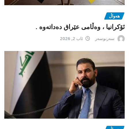
هەواڵ
ئۆکرانیا ، وەڵامی عێراق دەداتەوە .
سەرنوسەر
ئاب 2, 2026