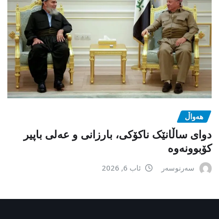
هەواڵ
دوای ساڵانێک ناکۆکی، بارزانی و عەلی باپیر
کۆبوونەوە
سەرنوسەر
ئاب 6, 2026