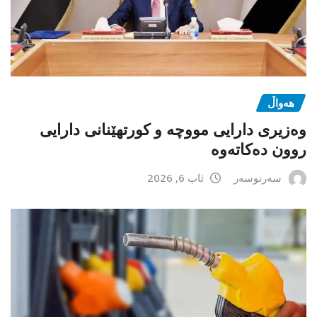
هەواڵ
وەزیری دارایی مووچە و کورتهێنانی دارایی
روون دەکاتەوە
سەرنوسەر
ئاب 6, 2026