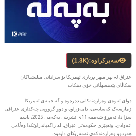
سەیرکراوە:
(1.3K)
عێراق له بهرامبهر بڕیاری ئهمریكا بۆ سزادانی میلیشیاكان
سكاڵای بێدهسهڵاتی خۆی دهكات
دوای ئەوەی وەزارەتەکانی دەرەوە و گەنجینەی ئەمریکا
ژمارەیەک کەسایەتی، دامەزراوە و دوو گرووپی چەکداری عێراقی
سزا دا، ئەمڕۆ شەممە 11ی تشرینی یەکەمی 2025، باسم
عەوادی، وتەبێژی حکومەتی عێراق، لە راگەیاندراوێکدا وەڵامی
هەردوو وەزارەتەکەی ئەمەریکای دایەوە.