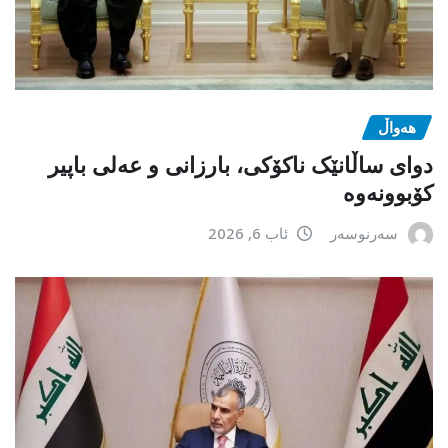
هەواڵ
دوای ساڵانێک ناکۆکی، بارزانی و عەلی باپیر
کۆبوونەوە
سەرنوسەر
ئاب 6, 2026