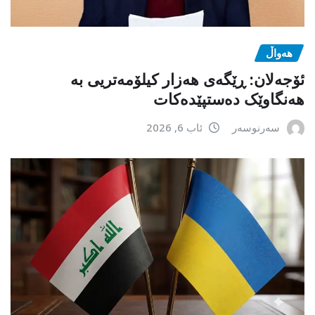
هەواڵ
ئۆجەلان: ڕێگەی هەزار کیلۆمەتریی بە
هەنگاوێک دەستپێدەکات
سەرنوسەر
ئاب 6, 2026