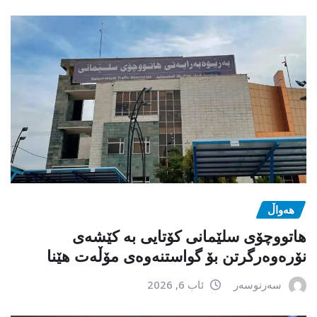
هەواڵ
هاتووچۆی سلێمانی کۆتایی بە کێشەی
نۆرەوەرگرتن بۆ گواستنەوەی مۆڵەت هێنا
سەرنوسەر
ئاب 6, 2026