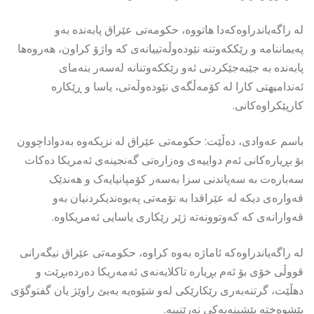
لە راگەیاندراوەکەدا هاتووە، حکومەتی عێراق پابەندە بەو
پەیماننامە و رێککەوتنە نێودەوڵەتییانەی کە واژۆ کراون، هەروەها
پابەندە بە جێبەجێکردنی ئەو رێککەوتنانە لەسەر بنەمای
ئەندامیهتی کارا لە کۆمەڵگەی نێودەوڵەتی، یاسا و ڕێکارە
کارپێکراوەکانی.
باسم عەوادی، دەڵێت: حکومەتی عێراق لە نزیکەوە بەدواداچوون
بۆ بڕیارەکانی ئەم دواییەی وەزارەتی گەنجینەی ئەمریکا دەکات
سەبارەت بە سەپاندنی سزا بەسەر کۆمپانیایەک و هەندێک
قەوارەی دیکە لە عێراقدا بە تۆمەتی پەیوەندیکردنیان بەو
قەوارانەی کە کەوتوونەتە ژێر رێکاری یاسایی ئەمریکاوە.
لە راگەیاندراوەکە ئاماژە بەوە کراوە، حکومەتی عێراق نیگەرانی
قووڵی خۆی بۆ ئەم بڕیاره تاکلایەنەی ئەمەریکا دەردەبڕێت و
دهڵێت، گرتنەبەری رێکارێکی لەو شێوەیە بەبێ راوێژ یان گفتوگۆی
پێشوەختە پێشینەیەکی نەرێنییە.