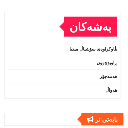
بەشەکان
بڵاوکراوەی سۆشیاڵ میدیا
ڕاوبۆچوون
هەمەجۆر
هەواڵ
بابەتى تر