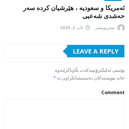
ئەمریکا و سعودیە ، هێرشیان کردە سەر
حەشدی شەعبی
سەرنوسەر
ئاب 2, 2026
LEAVE A REPLY
پۆستی ئەلیکترۆنییەکەت بڵاوناکرێتەوە.
خانە پێویستەکان دەستنیشانکراون بە
*
Comment