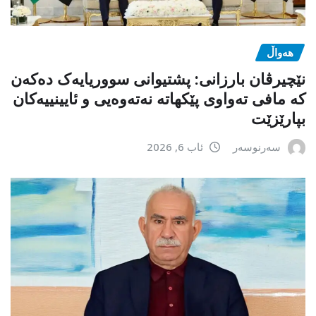
هەواڵ
نێچیرڤان بارزانی: پشتیوانی سووریایەک دەکەن
کە مافی تەواوی پێکهاتە نەتەوەیی و ئایینییەکان
بپارێزێت
سەرنوسەر
ئاب 6, 2026