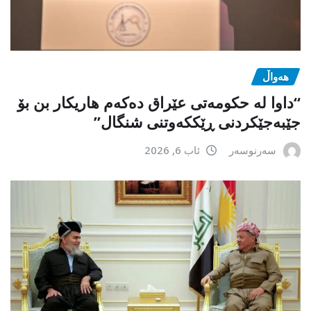
هەواڵ
“داوا لە حكومەتی عێراق دەكەم هاریكار بن بۆ
جێبەجێكردنی ڕێككەوتنی شنگال”
سەرنوسەر
ئاب 6, 2026