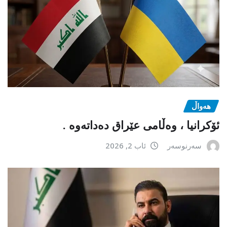
هەواڵ
ئۆکرانیا ، وەڵامی عێراق دەداتەوە .
سەرنوسەر
ئاب 2, 2026