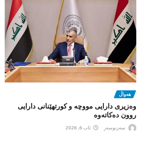
هەواڵ
وەزیری دارایی مووچە و کورتهێنانی دارایی
روون دەکاتەوە
سەرنوسەر
ئاب 6, 2026