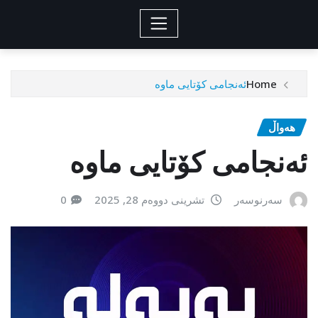
Home
ئەنجامی کۆتایی ماوە
هەواڵ
ئەنجامی کۆتایی ماوە
سەرنوسەر
تشرینی دووەم 28, 2025
0