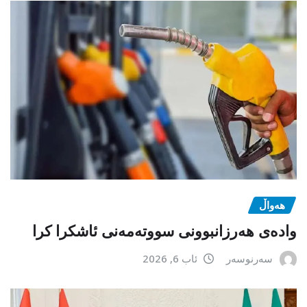
هەواڵ
وادەی هەرزانبوونی سووتەمەنی ئاشکرا کرا
سەرنوسەر
ئاب 6, 2026