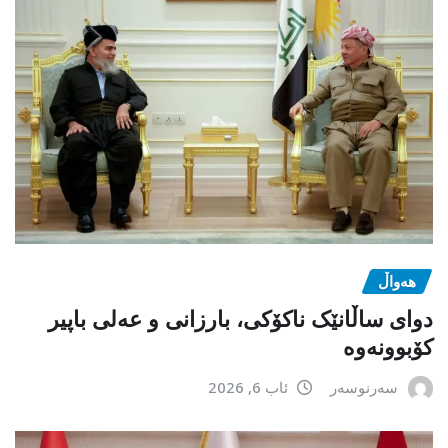
هەواڵ
دوای ساڵانێک ناکۆکی، بارزانی و عەلی باپیر
کۆبوونەوە
سەرنوسەر
ئاب 6, 2026