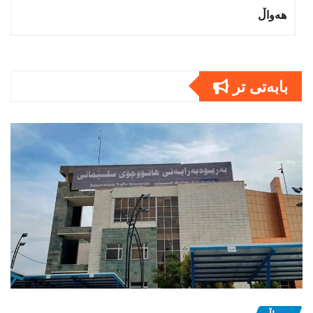
هەواڵ
بابەتى تر