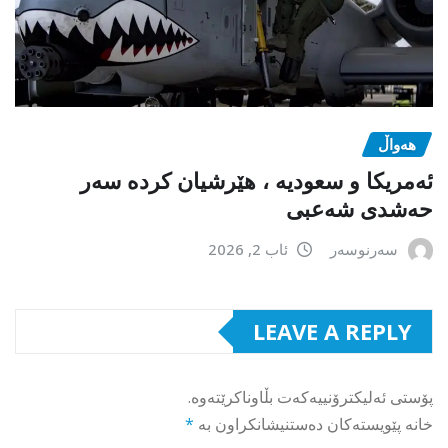
هەواڵ
ئەمریکا و سعودیە ، هێرشیان کردە سەر
حەشدی شەعبی
سەرنوسەر
ئاب 2, 2026
LEAVE A REPLY
پۆستی ئەلیکترۆنییەکەت بڵاوناکرێتەوە.
خانە پێویستەکان دەستنیشانکراون بە
*