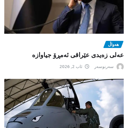
هەواڵ
عەلی زەیدی عێراقی ئەمڕۆ جیاوازە
سەرنوسەر
ئاب 2, 2026