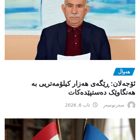
هەواڵ
ئۆجەلان: ڕێگەی هەزار کیلۆمەتریی بە
هەنگاوێک دەستپێدەکات
سەرنوسەر
ئاب 6, 2026