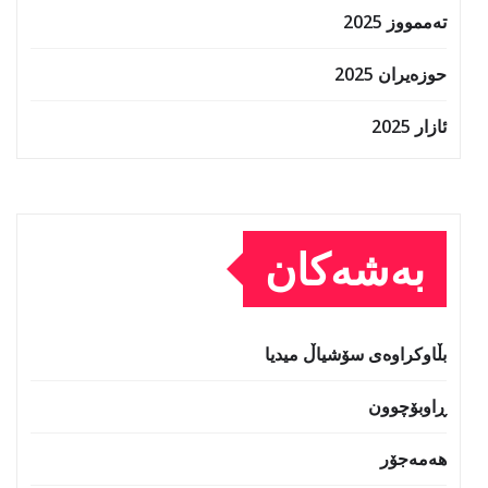
تەممووز 2025
حوزه‌یران 2025
ئازار 2025
بەشەکان
بڵاوکراوەی سۆشیاڵ میدیا
ڕاوبۆچوون
هەمەجۆر