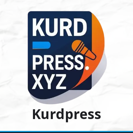
Ski
t
conten
Kurdpress