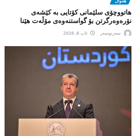
هەواڵ
هاتووچۆی سلێمانی کۆتایی بە کێشەی
نۆرەوەرگرتن بۆ گواستنەوەی مۆڵەت هێنا
سەرنوسەر
ئاب 6, 2026