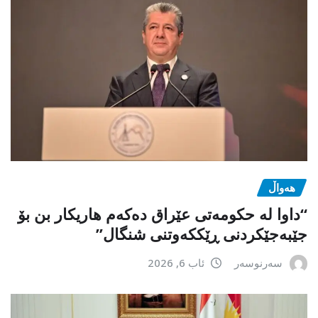
هەواڵ
“داوا لە حكومەتی عێراق دەكەم هاریكار بن بۆ
جێبەجێكردنی ڕێككەوتنی شنگال”
سەرنوسەر
ئاب 6, 2026