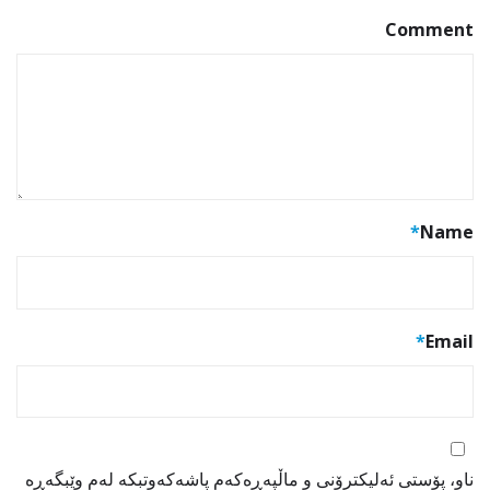
Comment
*
Name
*
Email
ناو، پۆستی ئەلیکترۆنی و ماڵپەڕەکەم پاشەکەوتبکە لەم وێبگەڕە