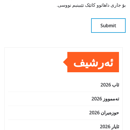
بۆ جاری داهاتوو کاتێک تێبینیم نووسی.
ئەرشیف
ئاب 2026
تەممووز 2026
حوزه‌یران 2026
ئایار 2026