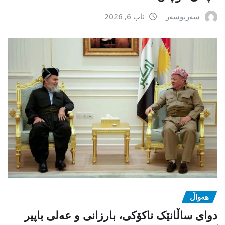
سەرنوسەر
ئاب 6, 2026
هەواڵ
دوای ساڵانێک ناکۆکی، بارزانی و عەلی باپیر