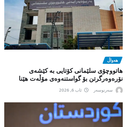
هەواڵ
هاتووچۆی سلێمانی کۆتایی بە کێشەی
نۆرەوەرگرتن بۆ گواستنەوەی مۆڵەت هێنا
سەرنوسەر
ئاب 6, 2026