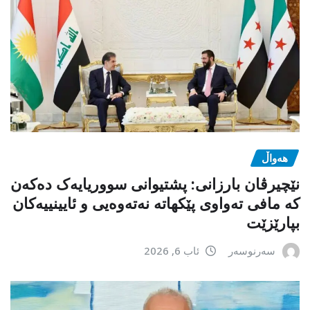
هەواڵ
نێچیرڤان بارزانی: پشتیوانی سووریایەک دەکەن
کە مافی تەواوی پێکهاتە نەتەوەیی و ئایینییەکان
بپارێزێت
سەرنوسەر
ئاب 6, 2026