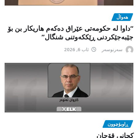
هەواڵ
“داوا لە حكومەتی عێراق دەكەم هاریكار بن بۆ
جێبەجێكردنی ڕێككەوتنی شنگال”
سەرنوسەر
ئاب 6, 2026
ڕاوبۆچوون
کچانی قۆچان