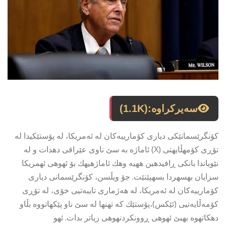
سەیرکراوە:
(1.1K)
كۆنگرێسمانێكی دیاری كۆمارییەكان لە ئەمریكا، له پۆستێكیدا له
تۆڕی كۆمهڵایهتی (X) ئاماژه به سێ ناوى عێراقی دهدات و له
نێویاندا بانكى ڕافیدهین ههیه وهك ئاماژهیهك بۆ ئهوهى ئهمریكا
سزایان بهسهردا بسهپێنێت. جۆ ویڵسن، كۆنگرێسمانی دیاری
كۆمارییەكان لە ئەمریكا، لە هەژماری تایبەتیی خۆی، لە تۆڕی
كۆمەڵایەتیی (ئێكس)،پۆستێك كه تهنها له سێ ناو پێكهاتووه بڵاو
دهكاتهوه بهبێ ئهوهى ڕوونكردنهوهى زیاتر بدات. ئهو