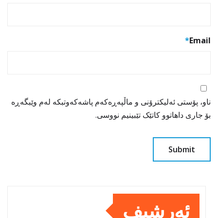
*
Email
ناو، پۆستی ئەلیکترۆنی و ماڵپەڕەکەم پاشەکەوتبکە لەم وێبگەڕە
بۆ جاری داهاتوو کاتێک تێبینیم نووسی.
ئەرشیف