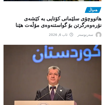
هەواڵ
هاتووچۆی سلێمانی کۆتایی بە کێشەی
نۆرەوەرگرتن بۆ گواستنەوەی مۆڵەت هێنا
سەرنوسەر
ئاب 6, 2026