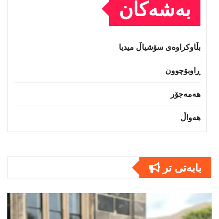
بەشەکان
بڵاوکراوەی سۆشیاڵ میدیا
ڕاوبۆچوون
هەمەجۆر
هەواڵ
بابەتى تر