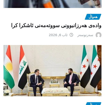
هەواڵ
وادەی هەرزانبوونی سووتەمەنی ئاشکرا کرا
سەرنوسەر
ئاب 6, 2026
هەواڵ