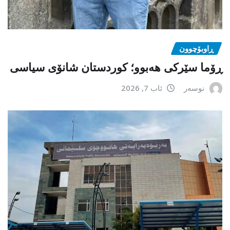
ڕاوبۆچوون
ڕۆما سێرکی هەبوو؛ کوردستان شانۆی سیاسی
نوسەر
ئاب 7, 2026