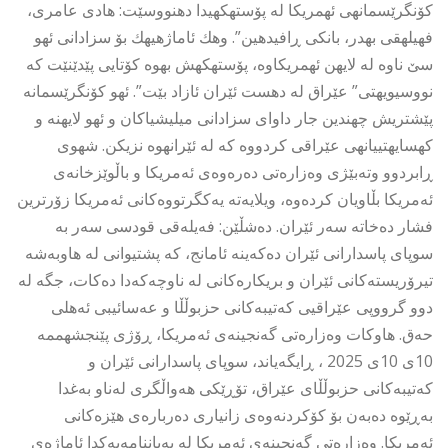
كۆنگرێسمانهى ئهمریكا له پۆستهكهیدا دهنووسێت: هادی عامرى،
فهیلهقی بهدر، بانكى ڕافیدهین”. وهك ئاماژهیهك بۆ سزادانى ئهو
سێ ناوه له لایهن ئهمریكاوه، پۆستهكهش بهوه كۆتایی پێدێنێت كه
نووسیویهتى” عێراق له دهست ئێران ئازاد بێت”. ئهو كۆنگرێسمانه
پێشتریش چهندین جار داواى سزادانى میلیشیاكان و ئهو لایهنه و
كهسایهتییانهى عێراقی كردووه كه له ئێرانهوه نزیكن. شهوی
ڕابردوو وتەبێژی وەزارەتی دەرەوەی ئەمریکا و باڵوێزخانەی
ئەمریکا بڵاویان کردەوە، ویلایەتە یەکگرتووەکانی ئەمریکا زۆرترین
فشار دەخاتە سەر ئێران. دەشڵێن: فەیلەقی قودسی سەر بە
سوپای پاسدارانی ئێران دەکەینە ئامانج، کە پشتیوانی لە هاوبەشە
تیرۆریستەکانی ئێران و بریکارەکانی لە ناوچەکەدا دەکات، جگە لە
دوو گرووپی عێراقیی کەتیبەکانی حزبوڵڵا و عەسائیبی ئەهلی
حەق. هاوكات وەزارەتی گەنجینەی ئەمریکا، ڕۆژی پێنجشهممه
10ى 10ى 2025 ، ڕایگەیاند، سوپای پاسدارانی ئێران و
کەتیبەکانی حزبوڵڵای عێراق، تۆڕێکی هەواڵگری لەناو بەغدا
بەڕێوە دەبەن بۆ کۆکردنەوەی زانیاری دەربارەی هێزەکانی
ئەمریکا. وەزارەتی گەنجینەی ئەمریکا لە بەیاننامەیەکدا ئاماژەی