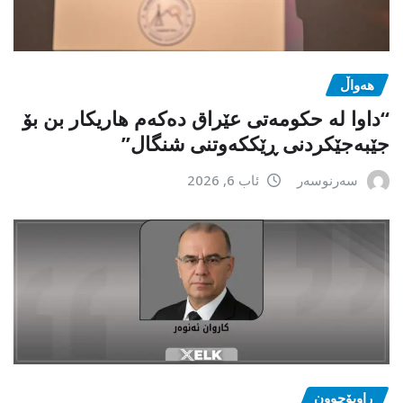
هەواڵ
“داوا لە حكومەتی عێراق دەكەم هاریكار بن بۆ
جێبەجێكردنی ڕێككەوتنی شنگال”
سەرنوسەر
ئاب 6, 2026
ڕاوبۆچوون