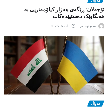
هەواڵ
ئۆجەلان: ڕێگەی هەزار کیلۆمەتریی بە
هەنگاوێک دەستپێدەکات
سەرنوسەر
ئاب 6, 2026
هەواڵ