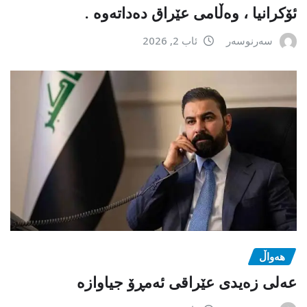
ئۆکرانیا ، وەڵامی عێراق دەداتەوە .
سەرنوسەر
ئاب 2, 2026
هەواڵ
عەلی زەیدی عێراقی ئەمڕۆ جیاوازە