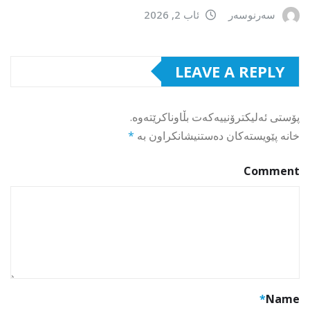
سەرنوسەر
ئاب 2, 2026
LEAVE A REPLY
پۆستی ئەلیکترۆنییەکەت بڵاوناکرێتەوە.
خانە پێویستەکان دەستنیشانکراون بە
*
Comment
*
Name