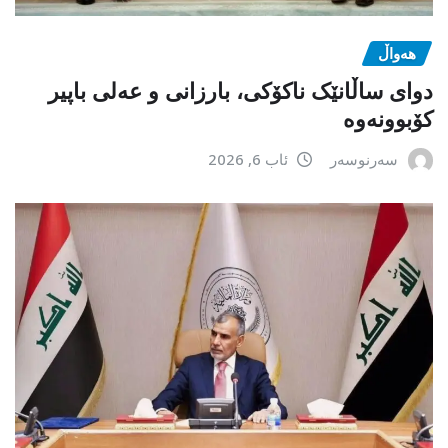
هەواڵ
دوای ساڵانێک ناکۆکی، بارزانی و عەلی باپیر
کۆبوونەوە
سەرنوسەر
ئاب 6, 2026