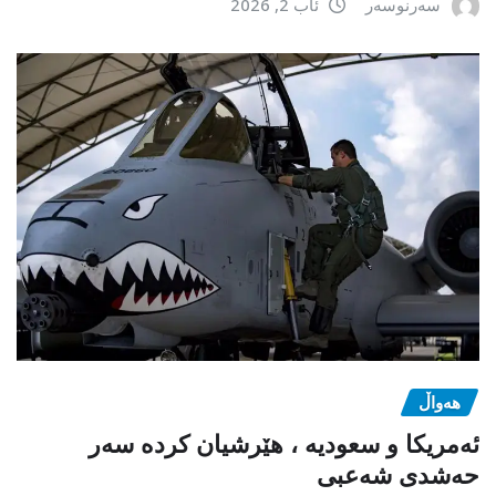
سەرنوسەر
ئاب 2, 2026
هەواڵ
ئەمریکا و سعودیە ، هێرشیان کردە سەر
حەشدی شەعبی