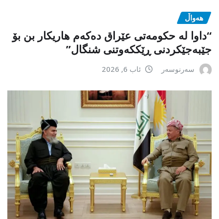
هەواڵ
“داوا لە حكومەتی عێراق دەكەم هاریكار بن بۆ
جێبەجێكردنی ڕێككەوتنی شنگال”
سەرنوسەر
ئاب 6, 2026