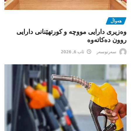
هەواڵ
وەزیری دارایی مووچە و کورتهێنانی دارایی
روون دەکاتەوە
سەرنوسەر
ئاب 6, 2026