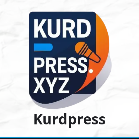
Ski
t
conten
Kurdpress