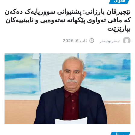
نێچیرڤان بارزانی: پشتیوانی سووریایەک دەکەن
کە مافی تەواوی پێکهاتە نەتەوەیی و ئایینییەکان
بپارێزێت
سەرنوسەر
ئاب 6, 2026