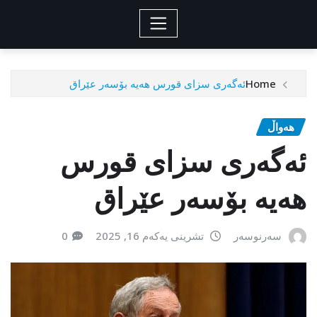
Home
ئەگەری سزای قورس هەیە بۆسەر عێراق
هەواڵ
ئەگەری سزای قورس
هەیە بۆسەر عێراق
سەرنوسەر
تشرینی یەکەم 16, 2025
0