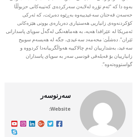
بەوە دا کە “ئەم تۆڕە لەلایەن سەرکردەی کەتیبەکانی حزبوڵڵا
حەسەن قەحتان سەعیدییەوە بەڕێوە دەبرێت، کە ئەرکی
کۆکردنەوەی زانیاریی هەستیاری دەربارەی بوونی هێزەکانی
ئەمریکا لە عێراقدا هەیە، بە هەماهەنگی لەگەڵ سوپای پاسدارانی
ئێران”. دەشڵێ: محەمەد سەعیدی، جگە لە هەیسەم سوبیح
سەعید، بەشدارییان لەم چالاکییە هەواڵگرییانەدا کردووە و
زانیارییان بۆ فەیلەقی قودسی سەر بە سوپای پاسداران
گواستووەتەوە”.
سەرنوسەر
Website: