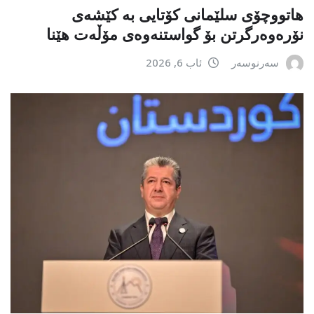
هاتووچۆی سلێمانی کۆتایی بە کێشەی
نۆرەوەرگرتن بۆ گواستنەوەی مۆڵەت هێنا
سەرنوسەر
ئاب 6, 2026