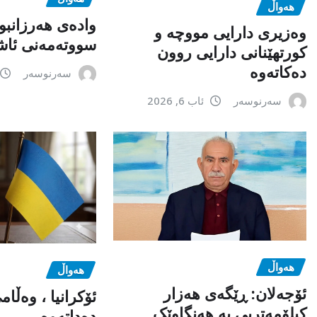
هەواڵ
وادەی هەرزانبو
وەزیری دارایی مووچە و
سووتەمەنی ئاشک
کورتهێنانی دارایی روون
دەکاتەوە
سەرنوسەر
سەرنوسەر
ئاب 6, 2026
هەواڵ
هەواڵ
ئۆجەلان: ڕێگەی هەزار
ئۆکرانیا ، وەڵا
کیلۆمەتریی بە هەنگاوێک
دەداتەوە .