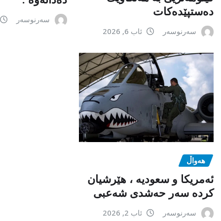
دەستپێدەکات
سەرنوسەر
سەرنوسەر
ئاب 6, 2026
هەواڵ
ئەمریکا و سعودیە ، هێرشیان
کردە سەر حەشدی شەعبی
سەرنوسەر
ئاب 2, 2026