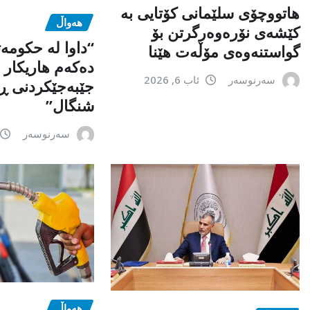
هاتووچۆی سلێمانی کۆتایی بە
هەواڵ
کێشەی نۆرەوەرگرتن بۆ
“داوا لە حكومە
گواستنەوەی مۆڵەت هێنا
دەكەم هاریكار ب
سەرنوسەر
ئاب 6, 2026
جێبەجێكردنی ڕ
شنگال”
سەرنوسەر
هەواڵ