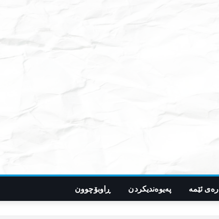
رەی ئێمە
پەیوەندیکردن
ڕاوبۆچوون