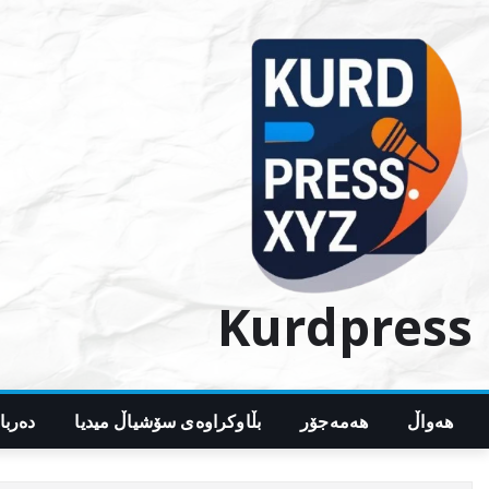
Ski
t
conten
Kurdpress
هەواڵ
هەمەجۆر
بڵاوکراوەی سۆشیاڵ میدیا
دەربا