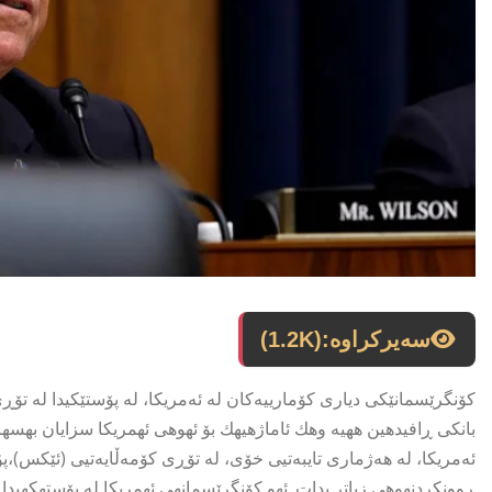
سەیرکراوە:
(1.2K)
بانكى ڕافیدهین ههیه وهك ئاماژهیهك بۆ ئهوهى ئهمریكا سزایان بهسه
ئەمریكا، لە هەژماری تایبەتیی خۆی، لە تۆڕی كۆمەڵایەتیی (ئێكس)،پۆس
ڕوونكردنهوهى زیاتر بدات. ئهو كۆنگرێسمانهى ئهمریكا له پۆستهكهیدا