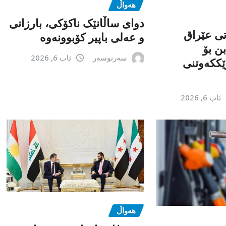
هەواڵ
دوای ساڵانێک ناکۆکی، بارزانی
تی عێراق
و عەلی باپیر کۆبوونەوە
ن بۆ
سەرنوسەر
ئاب 6, 2026
ێككەوتنی
ئاب 6, 2026
هەواڵ