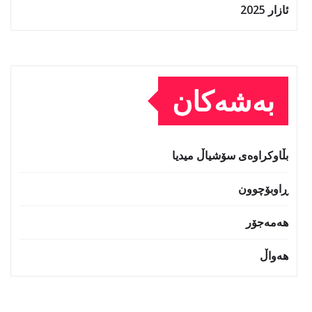
ئازار 2025
بەشەکان
بڵاوکراوەی سۆشیاڵ میدیا
ڕاوبۆچوون
هەمەجۆر
هەواڵ