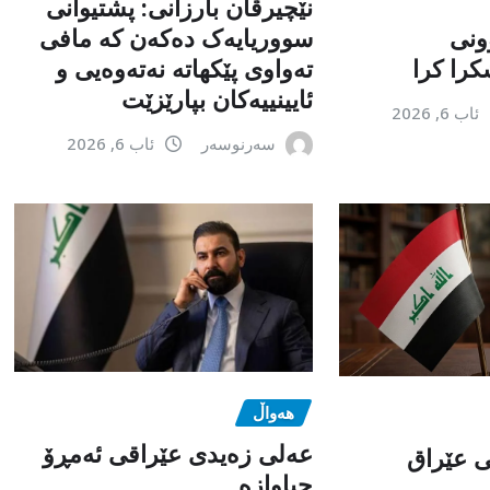
نێچیرڤان بارزانی: پشتیوانی
ونی
سووریایەک دەکەن کە مافی
را کرا
تەواوی پێکهاتە نەتەوەیی و
ئایینییەکان بپارێزێت
ئاب 6, 2026
سەرنوسەر
ئاب 6, 2026
هەواڵ
عەلی زەیدی عێراقی ئەمڕۆ
می عێراق
جیاوازە