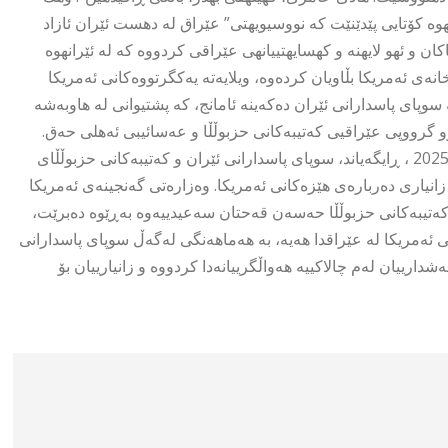
وه كۆتایی پێدێنێت كه نووسیویهتى” عێراق له دهست ئێران ئازاد
ن و ئهو لایهنه و كهسایهتییانهى عێراقی كردووه كه له ئێرانهوه
نەی ئەمریکا بڵاویان کردەوە، ویلایەتە یەکگرتووەکانی ئەمریکا
پای پاسدارانی ئێران دەکەینە ئامانج، کە پشتیوانی لە هاوبەشە
وو گرووپی عێراقیی کەتیبەکانی حزبوڵڵا و عەسائیبی ئەهلی حەق.
هاوكات وەزارەتی گەنجینەی ئەمریکا، ڕۆژی پێنجشهممه 10ى 10ى 2025 ، ڕایگەیاند، سوپای پاسدارانی ئێران و کەتیبەکانی حزبوڵڵای
انیاری دەربارەی هێزەکانی ئەمریکا. وەزارەتی گەنجینەی ئەمریکا
ی کەتیبەکانی حزبوڵڵا حەسەن قەحتان سەعیدییەوە بەڕێوە دەبرێت،
 ئەمریکا لە عێراقدا هەیە، بە هەماهەنگی لەگەڵ سوپای پاسدارانی
ییان لەم چالاکییە هەواڵگرییانەدا کردووە و زانیارییان بۆ