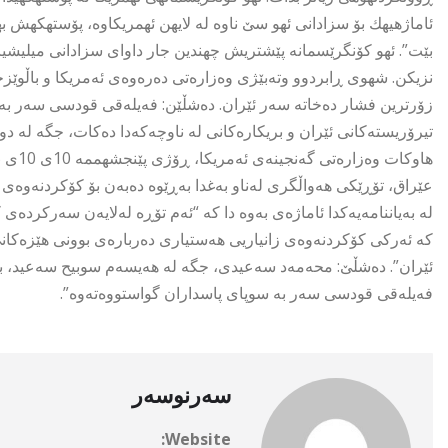
ئاماژهیهك بۆ سزادانى ئهو سێ ناوه له لایهن ئهمریكاوه، پۆستهكهش به
بێت”. ئهو كۆنگرێسمانه پێشتریش چهندین جار داواى سزادانى میلیشیاكا
نزیكن. شهوی ڕابردوو وتەبێژی وەزارەتی دەرەوەی ئەمریکا و باڵوێزخا
زۆرترین فشار دەخاتە سەر ئێران. دەشڵێن: فەیلەقی قودسی سەر بە سو
تیرۆریستەکانی ئێران و بریکارەکانی لە ناوچەکەدا دەکات، جگە لە د
عێراق، تۆڕێکی هەواڵگری لەناو بەغدا بەڕێوە دەبەن بۆ کۆکردنەوەی ز
لە بەیاننامەیەکدا ئاماژەی بەوە دا کە “ئەم تۆڕە لەلایەن سەرکردە
کە ئەرکی کۆکردنەوەی زانیاریی هەستیاری دەربارەی بوونی هێزەکانی
ئێران”. دەشڵێ: محەمەد سەعیدی، جگە لە هەیسەم سوبیح سەعید، بەشدار
فەیلەقی قودسی سەر بە سوپای پاسداران گواستووەتەوە”.
سەرنوسەر
Website: