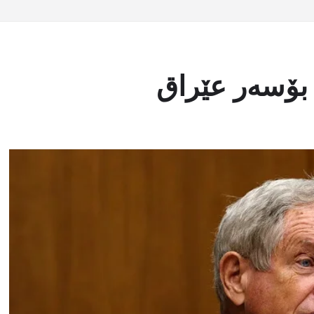
بۆسەر عێراق