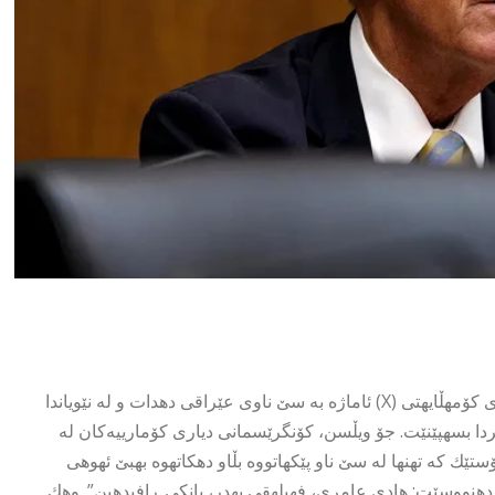
كۆنگرێسمانێكی دیاری كۆمارییەكان لە ئەمریكا، له پۆستێكیدا له تۆڕی كۆمهڵایهتی (X) ئاماژه به سێ ناوى عێراقی دهدات و له نێویاندا
ردا بسهپێنێت. جۆ ویڵسن، كۆنگرێسمانی دیاری كۆمارییەكان لە
تێك كه تهنها له سێ ناو پێكهاتووه بڵاو دهكاتهوه بهبێ ئهوهى
 دهنووسێت: هادی عامرى، فهیلهقی بهدر، بانكى ڕافیدهین”. وهك