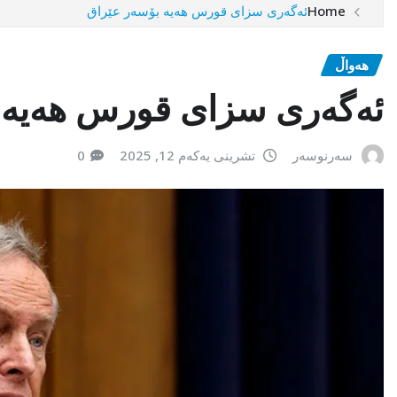
Home
ئەگەری سزای قورس هەیە بۆسەر عێراق
هەواڵ
ئەگەری سزای قورس هەیە 
سەرنوسەر
تشرینی یەکەم 12, 2025
0