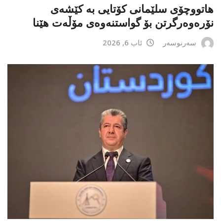
هاتووچۆی سلێمانی کۆتایی بە کێشەی
نۆرەوەرگرتن بۆ گواستنەوەی مۆڵەت هێنا
سەرنوسەر
ئاب 6, 2026