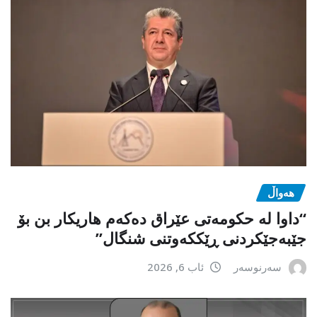
هەواڵ
“داوا لە حكومەتی عێراق دەكەم هاریكار بن بۆ
جێبەجێكردنی ڕێككەوتنی شنگال”
سەرنوسەر
ئاب 6, 2026