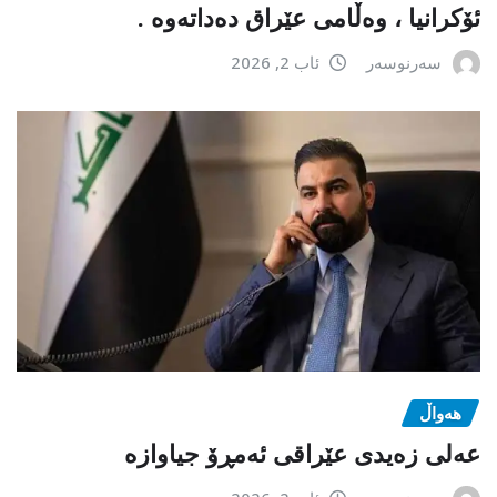
ئۆکرانیا ، وەڵامی عێراق دەداتەوە .
سەرنوسەر
ئاب 2, 2026
هەواڵ
عەلی زەیدی عێراقی ئەمڕۆ جیاوازە