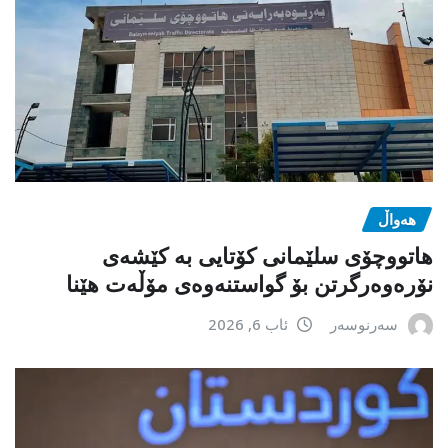
هەواڵ
هاتووچۆی سلێمانی کۆتایی بە کێشەی
نۆرەوەرگرتن بۆ گواستنەوەی مۆڵەت هێنا
سەرنوسەر
ئاب 6, 2026