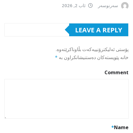
سەرنوسەر
ئاب 2, 2026
LEAVE A REPLY
پۆستی ئەلیکترۆنییەکەت بڵاوناکرێتەوە.
خانە پێویستەکان دەستنیشانکراون بە
*
Comment
*
Name