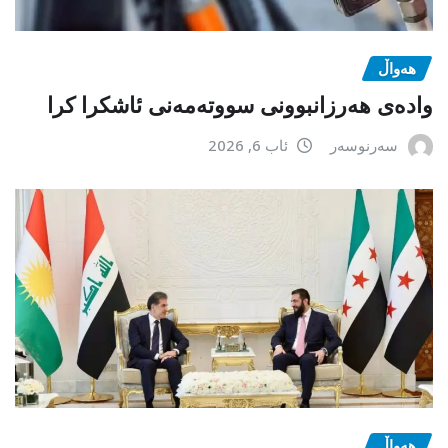
هەواڵ
وادەی هەرزانبوونی سووتەمەنی ئاشکرا کرا
سەرنوسەر
ئاب 6, 2026
هەواڵ