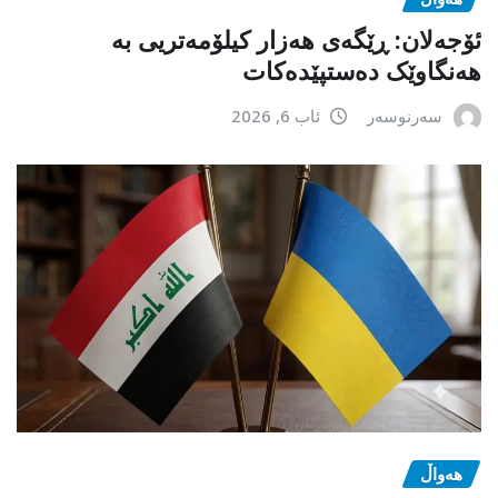
ئۆجەلان: ڕێگەی هەزار کیلۆمەتریی بە
هەنگاوێک دەستپێدەکات
سەرنوسەر
ئاب 6, 2026
هەواڵ