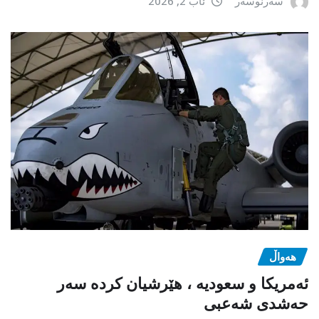
سەرنوسەر
ئاب 2, 2026
هەواڵ
ئەمریکا و سعودیە ، هێرشیان کردە سەر
حەشدی شەعبی