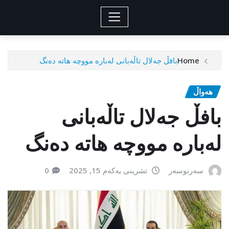
Home
بافڵ جەلال تاڵەبانی لەبارە مووچە هاتە دەنگ
هەواڵ
بافڵ جەلال تاڵەبانی
لەبارە مووچە هاتە دەنگ
سەرنوسەر
تشرینی یەکەم 15, 2025
0