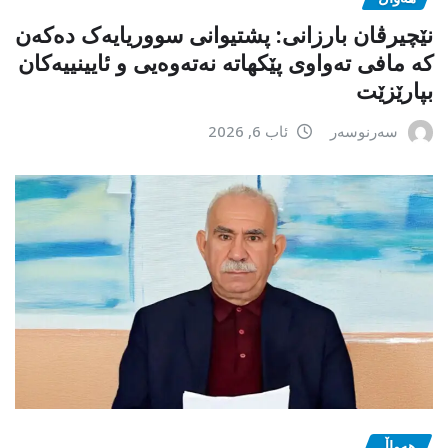
نێچیرڤان بارزانی: پشتیوانی سووریایەک دەکەن
کە مافی تەواوی پێکهاتە نەتەوەیی و ئایینییەکان
بپارێزێت
سەرنوسەر
ئاب 6, 2026
هەواڵ