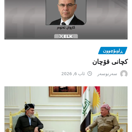
ڕاوبۆچوون
کچانی قۆچان
سەرنوسەر
ئاب 6, 2026