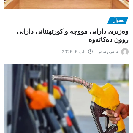
هەواڵ
وەزیری دارایی مووچە و کورتهێنانی دارایی
روون دەکاتەوە
سەرنوسەر
ئاب 6, 2026