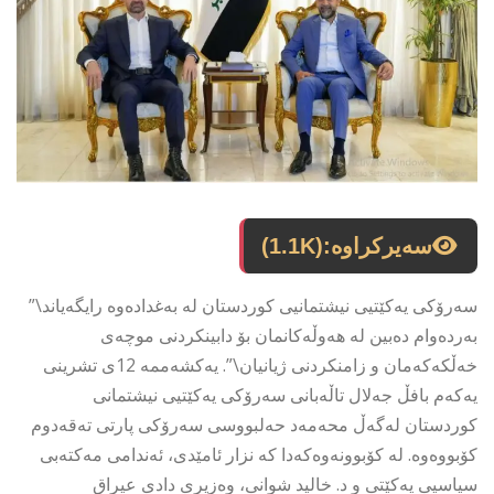
سەیرکراوە:
(1.1K)
سەرۆکی یەکێتیی نیشتمانیی کوردستان لە بەغدادەوە رایگەیاند\”
بەردەوام دەبین لە هەوڵەکانمان بۆ دابینکردنی موچەی
خەڵکەکەمان و زامنکردنی ژیانیان\”. یەکشەممە 12ی تشرینی
یەکەم بافڵ جەلال تاڵەبانی سەرۆکی یەکێتیی نیشتمانی
کوردستان لەگەڵ محەمەد حەلبووسی سەرۆکی پارتی تەقەدوم
کۆبووەوە. لە کۆبوونەوەکەدا کە نزار ئامێدی، ئەندامی مەکتەبی
سیاسیی یەکێتی و د. خالید شوانی، وەزیری دادی عیراق