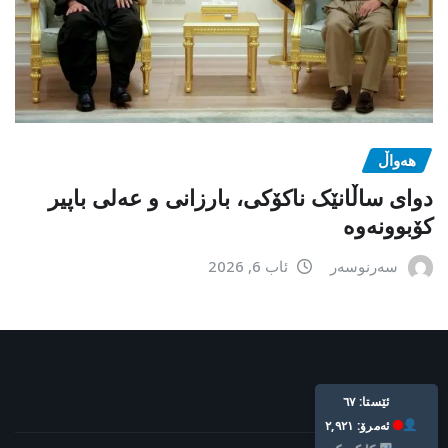
هەواڵ
دوای ساڵانێک ناکۆکی، بارزانی و عەلی باپیر
کۆبوونەوە
سەرنوسەر
ئاب 6, 2026
Live: 67
Today: 2,921