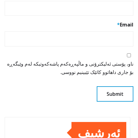
*
Email
ناو، پۆستی ئەلیکترۆنی و ماڵپەڕەکەم پاشەکەوتبکە لەم وێبگەڕە
بۆ جاری داهاتوو کاتێک تێبینیم نووسی.
ئەرشیف