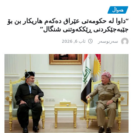
هەواڵ
“داوا لە حكومەتی عێراق دەكەم هاریكار بن بۆ
جێبەجێكردنی ڕێككەوتنی شنگال”
سەرنوسەر
ئاب 6, 2026