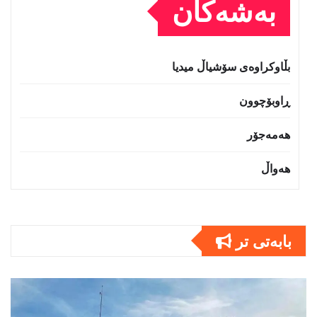
بەشەکان
بڵاوکراوەی سۆشیاڵ میدیا
ڕاوبۆچوون
هەمەجۆر
هەواڵ
بابەتى تر