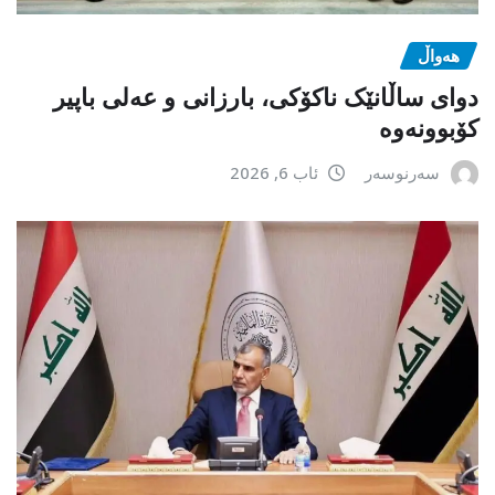
هەواڵ
دوای ساڵانێک ناکۆکی، بارزانی و عەلی باپیر
کۆبوونەوە
سەرنوسەر
ئاب 6, 2026