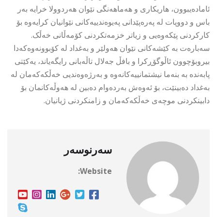
ئامادەیبوون، هاریکاری و هەماهەنگی نێوان هەردوولا خرایە بەر
باس و دووپات لە پەرەپێدانی پەیوەندییەکانی نێوانیان کرایەوە بۆ
کارکردنی پێکەوەیی و زیاتر خزمەتکردنی کۆمەڵانی خەڵک.
سەبارەت بە کێشەکانی نێوان هەولێر و بەغداد لە کۆبوونەوەکەدا
بیروبۆچوون ئاڵوگۆڕکرا و بافڵ جەلال تاڵەبانی رایگەیاند، یەکێتی
پابەندە بە بنەما نیشتمانییەکانەوە و بەرژەوەندیی خەڵکەکەمان لە
بەغداد دەبینێت، بۆ ئەوەش بەردەوام دەبین لە هەوڵەکانمان بۆ
دابینکردنی موچەی خەڵکەکەمان و زامنکردنی ژیانیان.
سەرنوسەر
Website: