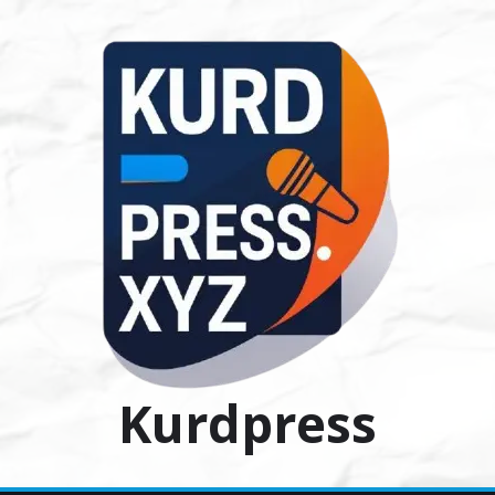
Ski
t
conten
Kurdpress