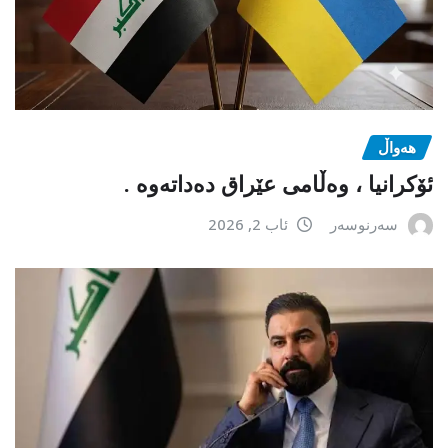
هەواڵ
ئۆکرانیا ، وەڵامی عێراق دەداتەوە .
سەرنوسەر
ئاب 2, 2026