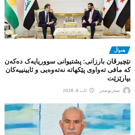
هەواڵ
نێچیرڤان بارزانی: پشتیوانی سووریایەک دەکەن
کە مافی تەواوی پێکهاتە نەتەوەیی و ئایینییەکان
بپارێزێت
سەرنوسەر
ئاب 6, 2026