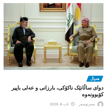
هەواڵ
دوای ساڵانێک ناکۆکی، بارزانی و عەلی باپیر
کۆبوونەوە
سەرنوسەر
ئاب 6, 2026