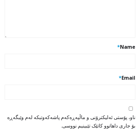
*
Name
*
Email
ناو، پۆستی ئەلیکترۆنی و ماڵپەڕەکەم پاشەکەوتبکە لەم وێبگەڕە
بۆ جاری داهاتوو کاتێک تێبینیم نووسی.