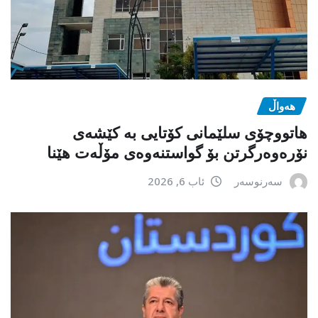
هەواڵ
هاتووچۆی سلێمانی کۆتایی بە کێشەی
نۆرەوەرگرتن بۆ گواستنەوەی مۆڵەت هێنا
سەرنوسەر
ئاب 6, 2026