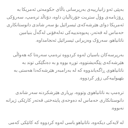
بەپێی ئەو زانیارییەی بەرپرسانی باڵای حکومەتی ئەمریکا بە
ڕۆژنامەی وۆڵ ستریت جۆرناڵیان داوە، دۆناڵد ترەمپ، سەرۆکی
ئەمریکا دوای هێرشەکەی ئیسرائیل بۆ سەر شاندی دانوستانکاری
حەماس لە قەتەر، پەیوەندییەکی تەلەفۆنی لەگەڵ بنیامین
ناتانیاهو، سەرۆک وەزیرانی ئیسرائیل ئەنجامداوە.
بەرپرسەکان باسیان لەوە کردووە ترەمپ سەرەتا کە هەواڵی
هێرشەکەی پێگەیشتووە، توڕە بووە و بە دەنگێکی توند بە
ناتانیاهوی ڕاگەیاندووە کە لە بەرامبەر هێرشەکەدا هەستی بە
بێهیواییەکی زۆر کردووە.
ترەمپ بە ناتانیاهوی وتووە، بڕیاری هێرشکردنە سەر شاندی
دانوستانکاری حەماس لە دەوحەی پایتەختی قەتەر کارێکی ژیرانە
نەبووە.
لە لایەکی دیکەوە، ناتانیاهو باسی لەوە کردووە کە کاتێکی کەمی