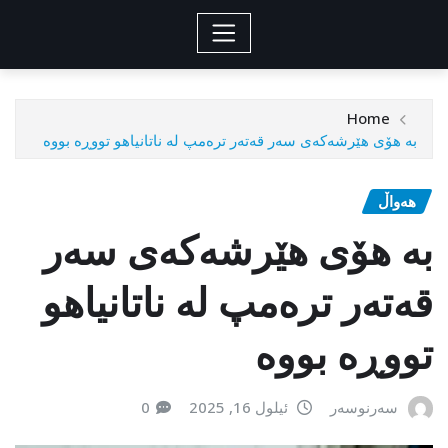
Home
بە هۆی هێرشەکەی سەر قەتەر ترەمپ لە ناتانیاهو تووڕە بووە
هەواڵ
بە هۆی هێرشەکەی سەر
قەتەر ترەمپ لە ناتانیاهو
تووڕە بووە
سەرنوسەر
ئیلول 16, 2025
0