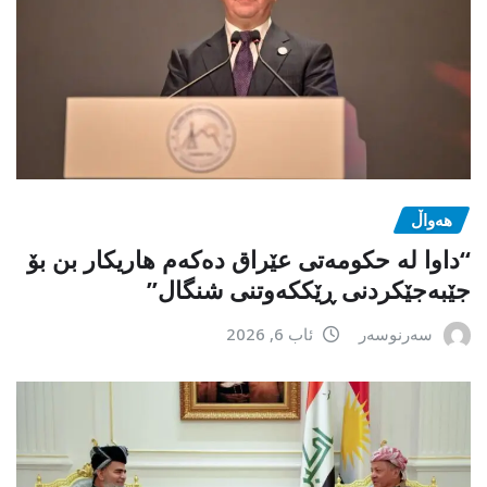
هەواڵ
“داوا لە حكومەتی عێراق دەكەم هاریكار بن بۆ
جێبەجێكردنی ڕێككەوتنی شنگال”
سەرنوسەر
ئاب 6, 2026