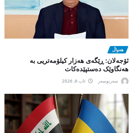
هەواڵ
ئۆجەلان: ڕێگەی هەزار کیلۆمەتریی بە
هەنگاوێک دەستپێدەکات
سەرنوسەر
ئاب 6, 2026