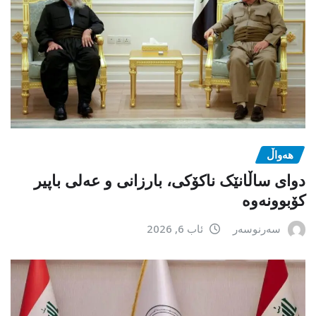
هەواڵ
دوای ساڵانێک ناکۆکی، بارزانی و عەلی باپیر
کۆبوونەوە
سەرنوسەر
ئاب 6, 2026