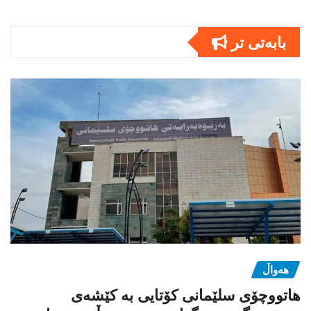
بابەتى تر
هەواڵ
هاتووچۆی سلێمانی کۆتایی بە کێشەی