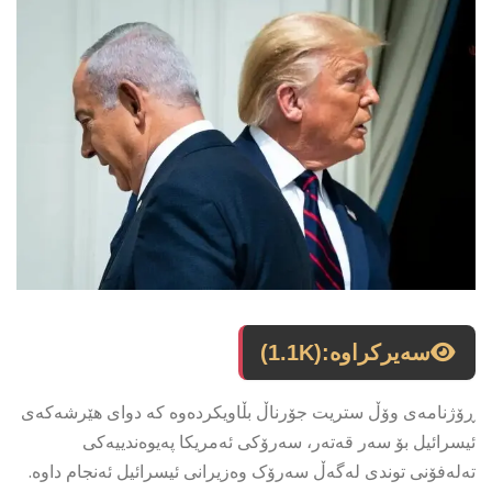
سەیرکراوە:
(1.1K)
ڕۆژنامەی وۆڵ ستریت جۆرناڵ بڵاویکردەوە کە دوای هێرشەکەی
ئیسرائیل بۆ سەر قەتەر، سەرۆکی ئەمریکا پەیوەندییەکی
تەلەفۆنی توندی لەگەڵ سەرۆک وەزیرانی ئیسرائیل ئەنجام داوە.