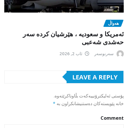
هەواڵ
ئەمریکا و سعودیە ، هێرشیان کردە سەر
حەشدی شەعبی
سەرنوسەر
ئاب 2, 2026
LEAVE A REPLY
پۆستی ئەلیکترۆنییەکەت بڵاوناکرێتەوە.
خانە پێویستەکان دەستنیشانکراون بە
*
Comment