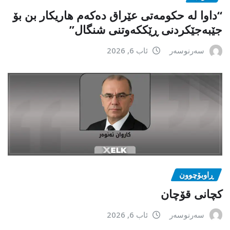
“داوا لە حكومەتی عێراق دەكەم هاریكار بن بۆ
جێبەجێكردنی ڕێككەوتنی شنگال”
سەرنوسەر
ئاب 6, 2026
ڕاوبۆچوون
کچانی قۆچان
سەرنوسەر
ئاب 6, 2026