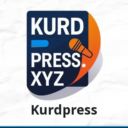
Ski
t
conten
Kurdpress