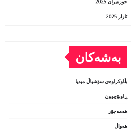
حوزه‌یران 2025
ئازار 2025
بەشەکان
بڵاوکراوەی سۆشیاڵ میدیا
ڕاوبۆچوون
هەمەجۆر
هەواڵ