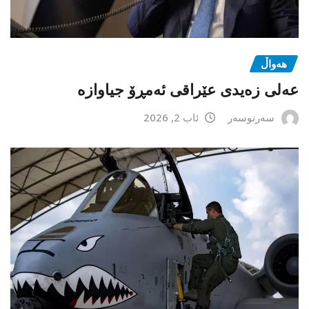
هەواڵ
عەلی زەیدی عێراقی ئەمڕۆ جیاوازە
سەرنوسەر
ئاب 2, 2026