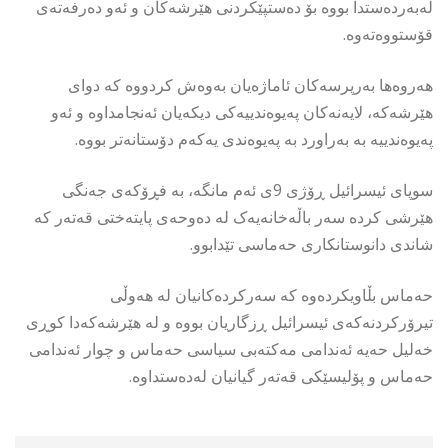
لەبەردەستدا بووە بۆ دەستپێکردنی هێرشەکان و ئەو دەرفەتەی
قۆستووەتەوە.
هەروەها بەرپرسەکان ئاماژەیان بەوەش کردووە کە دوای
هێرشەکە، لایەنەکان پەیوەندییەکی دیکەیان ئەنجامداوە و ئەو
پەیوەندییە بە بەراورد بە پەیوەندی یەکەم دۆستانەتر بووە.
سوپای ئیسرائیل ڕۆژی 9ی ئەم مانگە، بە فڕۆکەی جەنگی
هێرشی کردە سەر باڵەخانەیەک لە دەوحەی پایتەختی قەتەر کە
شاندی دانوستانکاری حەماسی تێدابوو.
حەماس بڵاویکردەوە کە سەرکردەکانیان لە هەوڵی
تیرۆرکردنەکەی ئیسرائیل ڕزگاریان بووە و لە هێرشەکەدا کوڕی
خەلیل حەیە ئەندامی مەکتەبی سیاسی حەماس و چوار ئەندامی
حەماس و پۆلیسێکی قەتەر گیانیان لەدەستداوە.