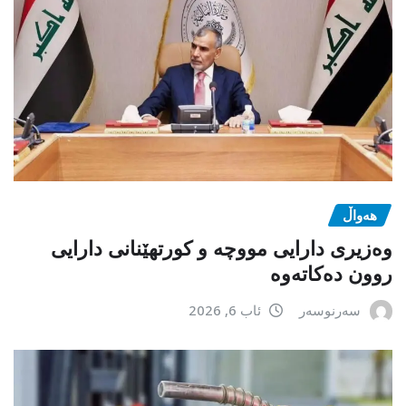
هەواڵ
وەزیری دارایی مووچە و کورتهێنانی دارایی
روون دەکاتەوە
سەرنوسەر
ئاب 6, 2026