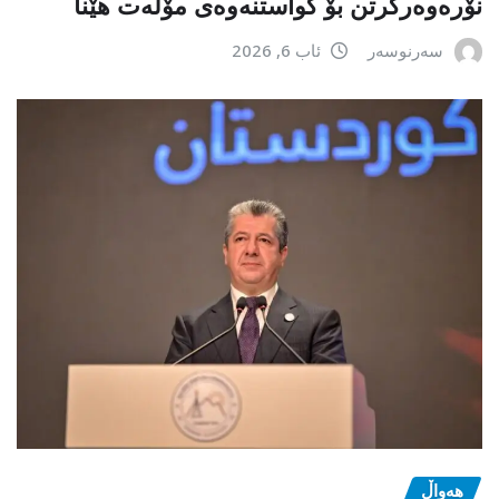
نۆرەوەرگرتن بۆ گواستنەوەی مۆڵەت هێنا
سەرنوسەر
ئاب 6, 2026
هەواڵ