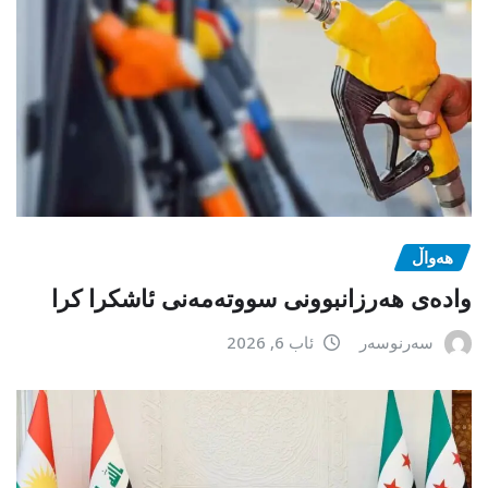
هەواڵ
وادەی هەرزانبوونی سووتەمەنی ئاشکرا کرا
سەرنوسەر
ئاب 6, 2026