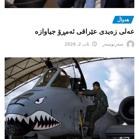
هەواڵ
عەلی زەیدی عێراقی ئەمڕۆ جیاوازە
سەرنوسەر
ئاب 2, 2026