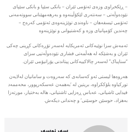
– ڕێکخراوی وزەی ئەتۆمی ئێران – بانکی سێپا و بانکی سێپای
نێودەوڵەتی – سەنتەری لێکۆڵینەوە و بەرهەمهێنانی سووتەمەنی
ئەتۆمی ئیسفەهان – ناوەندی توێژینەوەی ئەتۆمی کەرەج –
چەندین کۆمپانیای وزە و کەشتیوانی و توێژینەوە
ئەمەش سزا نوێیەکانی ئەمریکایە لەسەر تۆڕەکانی کڕینی چەکی
ئێران و بەشێکە لە هەڵمەتی فشاری نێودەوڵەتیی سزای
“سناپباک” لەسەر چالاکییەکانی پیتاندنی یۆرانیۆمی ئێران.
هەروەها لیستی ئەو کەسانەی کە سەروەت و سامانیان لەلایەن
تورکیاوە بلۆککراوە، بریتین لە ‘بەهمەن عەسکەرپوور، محەممەد
فیدایی ئاشیانی، عەباس ڕەزایی ئاشتیانی، هالە بەختیار، مورتەزا
بەهزاد، حوسێن حوسێنی’ و چەندانی دیکەش.
سەرنوسەر