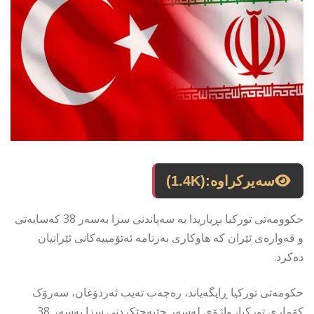
سەیرکراوە:
(1.4K)
حکوومەتی تورکیا بڕیاریدا بە سەپاندنی سزا بەسەر 38 کەسایەتی
و قەوارەی ئێران کە هاوکاری بەرنامە ئەتۆمییەکانی ئێرانیان
دەکرد.
حکومەتی تورکیا ڕایگەیاند، رەجەب تەیب ئەردۆغان، سەرۆک
کۆماری تورکیا، واژۆی لەسەر جێبەجێکردنی سزا بەسەر 38