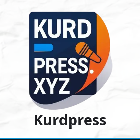
Ski
t
conten
Kurdpress