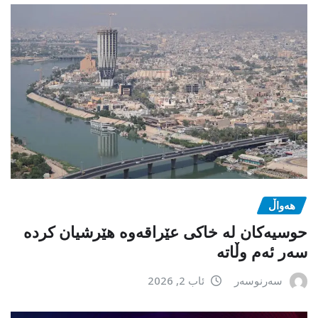
هەواڵ
حوسیەکان لە خاکی عێراقەوە هێرشیان کردە
سەر ئەم وڵاتە
سەرنوسەر
ئاب 2, 2026