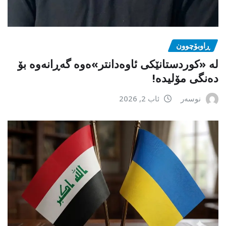
ڕاوبۆچوون
لە «کوردستانێکی ئاوەدانتر»ەوە گەڕانەوە بۆ
دەنگی مۆلیدە!
نوسەر
ئاب 2, 2026