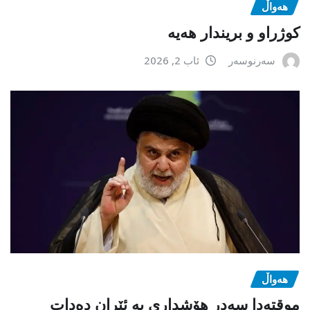
هەواڵ
كوژراو و بریندار هەیە
سەرنوسەر
ئاب 2, 2026
هەواڵ
موقتەدا سەدر هۆشداری بە ئێران دەدات