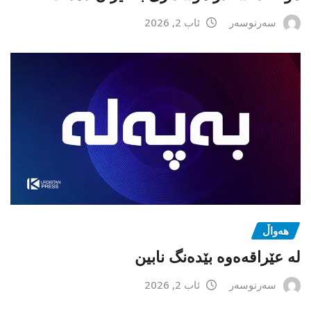
سەرنوسەر
ئاب 2, 2026
هەواڵ
لە عێراقەەوە بێدەنگ نابین
سەرنوسەر
ئاب 2, 2026