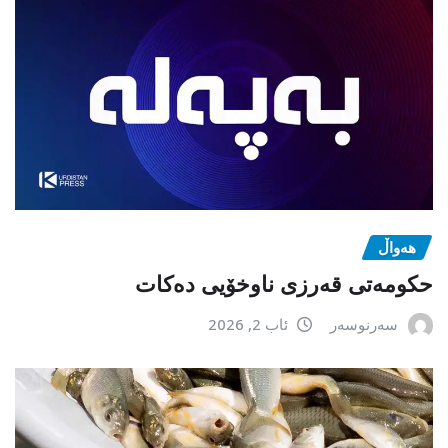
هەواڵ
حکومەتی قەرزی ناوخۆیی دەکات
سەرنوسەر
ئاب 2, 2026