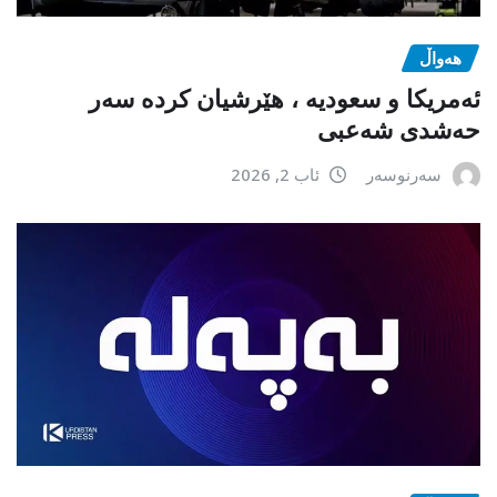
هەواڵ
ئەمریکا و سعودیە ، هێرشیان کردە سەر
حەشدی شەعبی
سەرنوسەر
ئاب 2, 2026