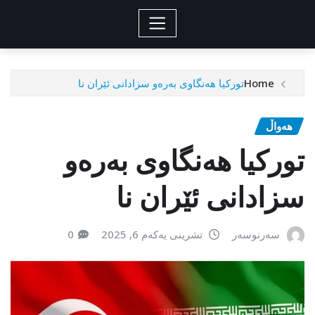
Home
تورکیا هەنگاوی بەرەو سزادانی ئێران نا
هەواڵ
تورکیا هەنگاوی بەرەو
سزادانی ئێران نا
سەرنوسەر
تشرینی یەکەم 6, 2025
0