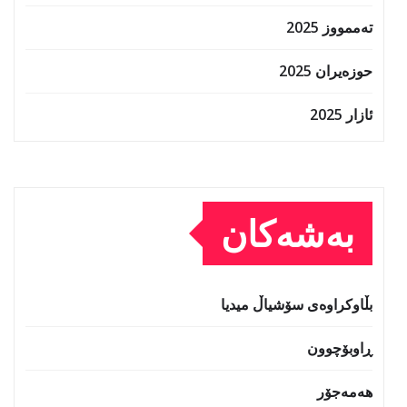
تەممووز 2025
حوزه‌یران 2025
ئازار 2025
بەشەکان
بڵاوکراوەی سۆشیاڵ میدیا
ڕاوبۆچوون
هەمەجۆر