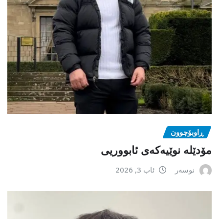
ڕاوبۆچوون
مۆدێلە نوێیەکەى ئابووریی
نوسەر
ئاب 3, 2026