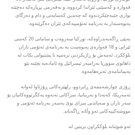
قەوارە و کەسێتی ئێراندا کردووە، و بەفەرمی بڕیارەکە دەچێتە
بواری جێبەجێکردنەوە کە چەندین کەسایەتی و دام و دەزگای
پەیوەستدار بە بەرنامە ئەتۆمییەکەی ئێران دەگرێتەوە.
بەپێی ڕاگەیەندراوەکە، تورکیا سەروەت و سامانی 20 کەسی
ئێرانی و 18 قەوارەی پەیوەست بە بەرنامەی ئەتۆمی تاران
بلۆککرد، ئەمەش بۆ ڕازیکردنی ترەمپە تا پشتیوانی بکات له
داهاتوی سووریا بەرامبەر ئیسرائیل وە ئامادەیە بچێتە نێو
پەیماننامەی ئەبرەهامەوە.
ڕۆژی چوارشەممەی ڕابردوو، زلهێزەکانی ڕۆژئاوا لەوانە
ئەمەریکا، کەنەدا و بەریتانیا، سزاکانی نەتەوە یەکگرتووەکانیان بۆ
سەر تاران و سەپاندنی سزای نوێ بەسەر بەرنامە ئەتۆمی و
مووشەکییەکانی ئەو وڵاتە ڕاگەیاند.
ئەو شوێنانە بلۆککراون بریتین لە: