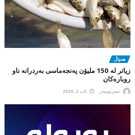
هەواڵ
زیاتر لە 150 ملیۆن پەنجەماسی بەردرانە ناو
روبارەکان
سەرنوسەر
ئاب 2, 2026