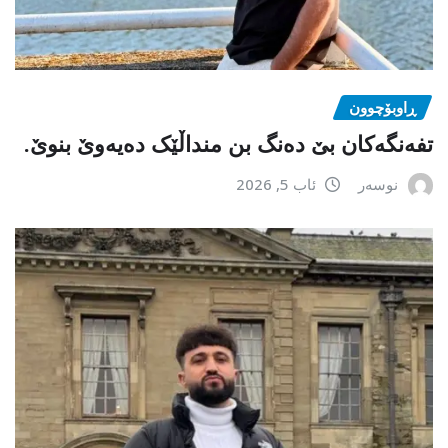
ڕاوبۆچوون
تفەنگەکان بێ دەنگ بن منداڵێک دەیەوێ بنوێ.
نوسەر
ئاب 5, 2026