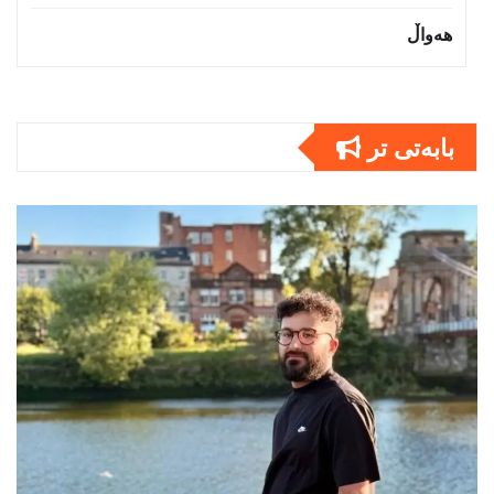
هەواڵ
بابەتى تر