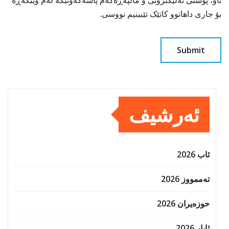
ناو، پۆستی ئەلیکترۆنی و ماڵپەڕەکەم پاشەکەوتبکە لەم وێبگەڕە
بۆ جاری داهاتوو کاتێک تێبینیم نووسی.
ئەرشیف
ئاب 2026
تەممووز 2026
حوزه‌یران 2026
ئایار 2026