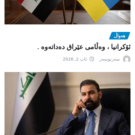
هەواڵ
ئۆکرانیا ، وەڵامی عێراق دەداتەوە .
سەرنوسەر
ئاب 2, 2026