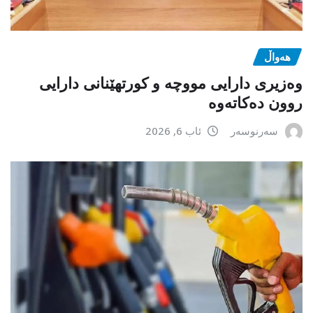
هەواڵ
وەزیری دارایی مووچە و کورتهێنانی دارایی
روون دەکاتەوە
سەرنوسەر
ئاب 6, 2026