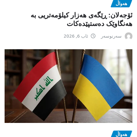
هەواڵ
ئۆجەلان: ڕێگەی هەزار کیلۆمەتریی بە
هەنگاوێک دەستپێدەکات
سەرنوسەر
ئاب 6, 2026
هەواڵ