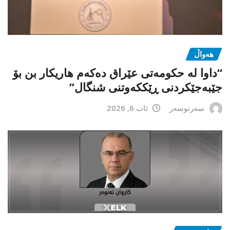
هەواڵ
“داوا لە حكومەتی عێراق دەكەم هاریكار بن بۆ
جێبەجێكردنی ڕێككەوتنی شنگال”
سەرنوسەر
ئاب 6, 2026