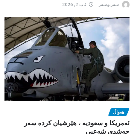
سەرنوسەر
ئاب 2, 2026
هەواڵ
ئەمریکا و سعودیە ، هێرشیان کردە سەر
حەشدی شەعبی