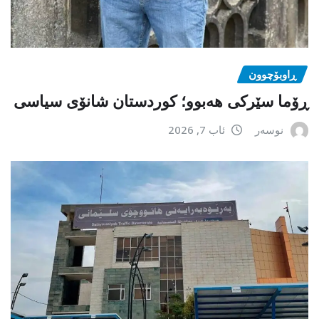
ڕاوبۆچوون
ڕۆما سێرکی هەبوو؛ کوردستان شانۆی سیاسی
نوسەر
ئاب 7, 2026