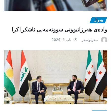
هەواڵ
وادەی هەرزانبوونی سووتەمەنی ئاشکرا کرا
سەرنوسەر
ئاب 6, 2026