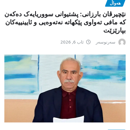
هەواڵ
نێچیرڤان بارزانی: پشتیوانی سووریایەک دەکەن
کە مافی تەواوی پێکهاتە نەتەوەیی و ئایینییەکان
بپارێزێت
سەرنوسەر
ئاب 6, 2026