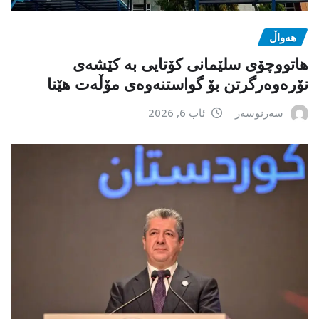
هەواڵ
هاتووچۆی سلێمانی کۆتایی بە کێشەی
نۆرەوەرگرتن بۆ گواستنەوەی مۆڵەت هێنا
سەرنوسەر
ئاب 6, 2026