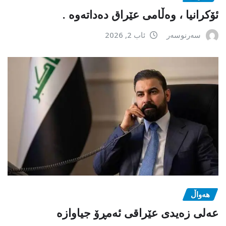
ئۆکرانیا ، وەڵامی عێراق دەداتەوە .
سەرنوسەر
ئاب 2, 2026
هەواڵ
عەلی زەیدی عێراقی ئەمڕۆ جیاوازە