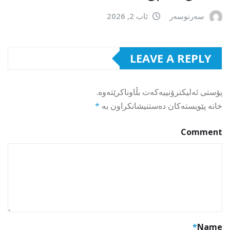
سەرنوسەر
ئاب 2, 2026
LEAVE A REPLY
پۆستی ئەلیکترۆنییەکەت بڵاوناکرێتەوە.
خانە پێویستەکان دەستنیشانکراون بە
*
Comment
*
Name