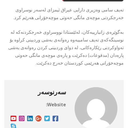
تەیف سامی وەزیری دارایی عیراق ئیمزای لەسەر نوسراوی
خەرجکردنی موچەی مانگی حەوتی موچەخۆرانی هەرێم کرد.
بەگوێرەی زانیارییەکان، لەئێستادا نووسراوی خەرجکردنەکە لە
نوسینگەکەی تەیف سامییەوە رەوانەی بەشی وردبینی کراوە بۆ
تەواوکردنی رێکارەکانی، لە دوای وردبینی کردن رەوانەی بەشی
پارەدان (مدفوعات) دەکرێت و پارەی موچەی مانگی حەوتی
موچەخۆرانی هەرێمی کوردستان خەرج دەکرێت.
سەرنوسەر
Website: