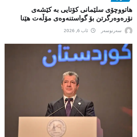
هاتووچۆی سلێمانی کۆتایی بە کێشەی
نۆرەوەرگرتن بۆ گواستنەوەی مۆڵەت هێنا
سەرنوسەر
ئاب 6, 2026