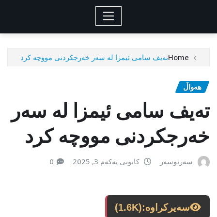
Home
تەیف سامی ئیمزا لە سەر خەرجکردنی مووچە کرد
هەواڵ
تەیف سامی ئیمزا لە سەر
خەرجکردنی مووچە کرد
سەرنوسەر
کانونی یەکەم 3, 2025
0
سەیرکراوە:
(1.6K)