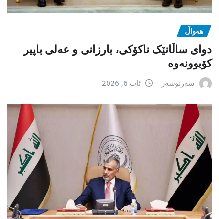
هەواڵ
دوای ساڵانێک ناکۆکی، بارزانی و عەلی باپیر
کۆبوونەوە
سەرنوسەر
ئاب 6, 2026