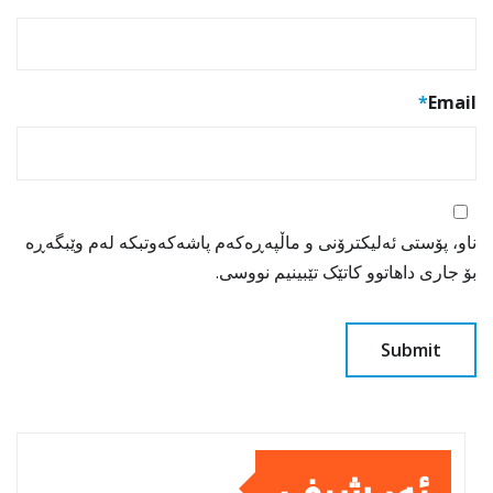
*
Email
ناو، پۆستی ئەلیکترۆنی و ماڵپەڕەکەم پاشەکەوتبکە لەم وێبگەڕە
بۆ جاری داهاتوو کاتێک تێبینیم نووسی.
ئەرشیف