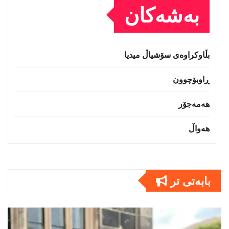
بەشەکان
بڵاوکراوەی سۆشیاڵ میدیا
ڕاوبۆچوون
هەمەجۆر
هەواڵ
بابەتى تر