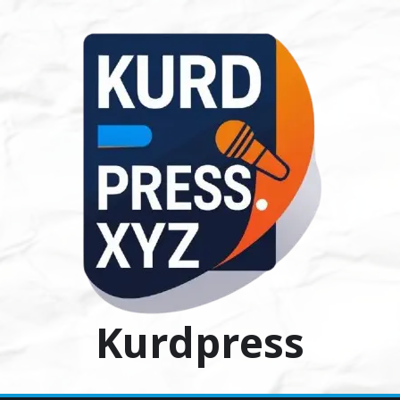
Ski
t
conten
Kurdpress