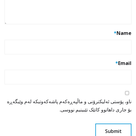
*
Name
*
Email
ناو، پۆستی ئەلیکترۆنی و ماڵپەڕەکەم پاشەکەوتبکە لەم وێبگەڕە
بۆ جاری داهاتوو کاتێک تێبینیم نووسی.