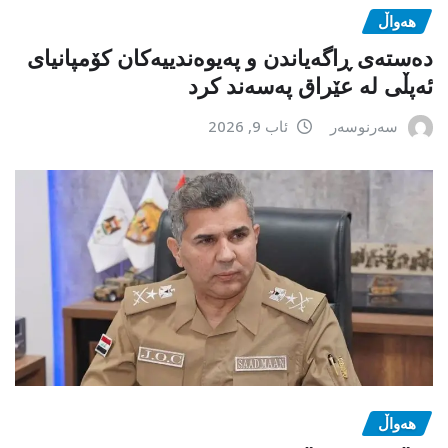
هەواڵ
دەستەی ڕاگەیاندن و پەیوەندییەکان کۆمپانیای
ئەپڵی لە عێراق پەسەند کرد
سەرنوسەر
ئاب 9, 2026
هەواڵ