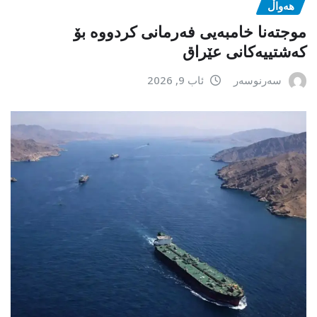
هەواڵ
موجتەنا خامبەیی فەرمانی کردووە بۆ
کەشتییەکانی عێراق
سەرنوسەر
ئاب 9, 2026