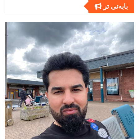
بابەتى تر