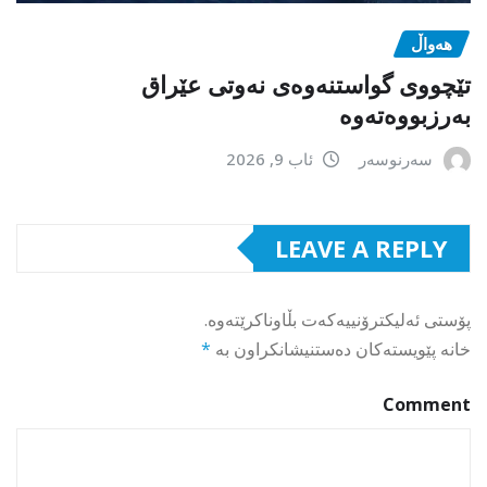
هەواڵ
تێچووی گواستنەوەی نەوتی عێراق
بەرزبووەتەوە
سەرنوسەر
ئاب 9, 2026
LEAVE A REPLY
پۆستی ئەلیکترۆنییەکەت بڵاوناکرێتەوە.
خانە پێویستەکان دەستنیشانکراون بە
*
Comment