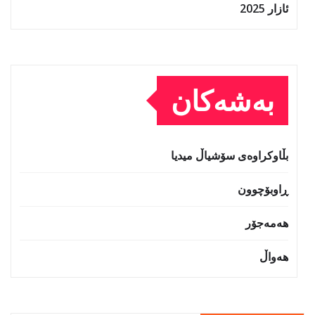
ئازار 2025
بەشەکان
بڵاوکراوەی سۆشیاڵ میدیا
ڕاوبۆچوون
هەمەجۆر
هەواڵ