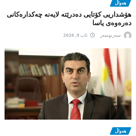
هەواڵ
هۆشداریی کۆتایی دەدرێتە لایەنە چەکدارەکانی
دەرەوەی یاسا
سەرنوسەر
ئاب 9, 2026
هەواڵ