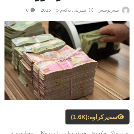
سەرنوسەر
تشرینی یەکەم 15, 2025
0
سەیرکراوە:
(1.6K)
بەرپرسێکی حکومەتی هەرێم دوایین زانیارییەکانی سەبارەت بە