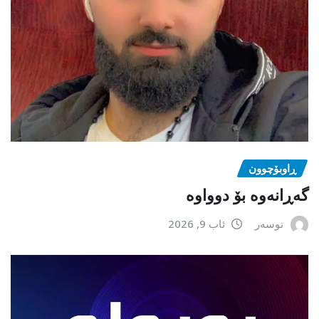
ڕاوبۆچوون
گەڕانەوە بۆ دوواوە
نوسەر
ئاب 9, 2026