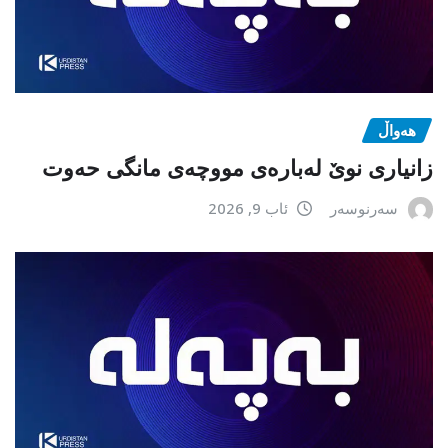
هەواڵ
زانیاری نوێ لەبارەی مووچەی مانگی حەوت
سەرنوسەر
ئاب 9, 2026