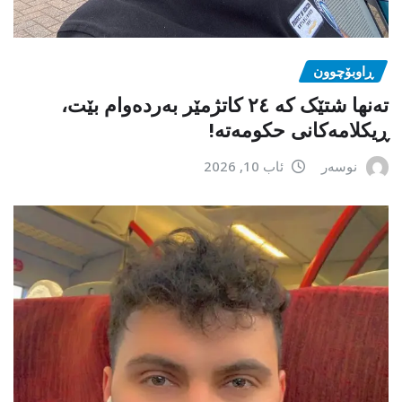
ڕاوبۆچوون
تەنها شتێک کە ٢٤ کاتژمێر بەردەوام بێت،
ڕیکلامەکانی حکومەتە!
نوسەر
ئاب 10, 2026