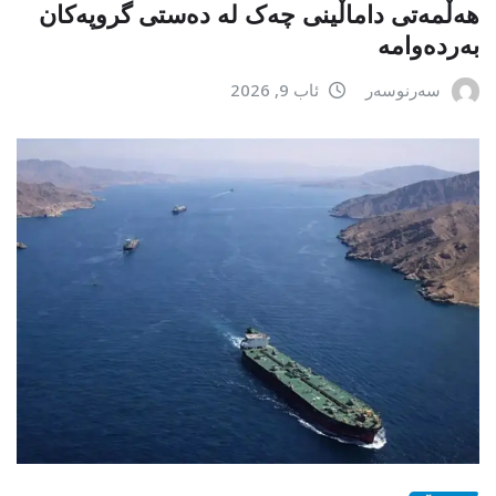
هەڵمەتی داماڵینی چەک لە دەستی گروپەکان
بەردەوامە
سەرنوسەر
ئاب 9, 2026