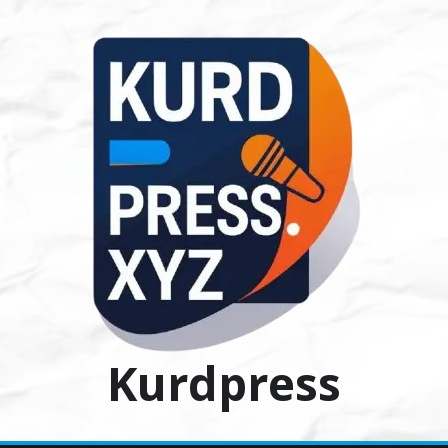
Ski
t
conten
Kurdpress