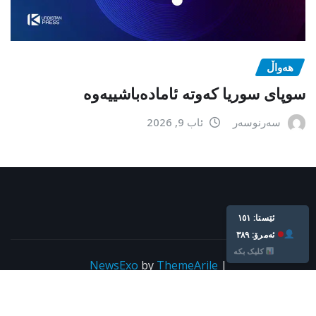
هەواڵ
سوپای سوریا کەوتە ئامادەباشییەوە
سەرنوسەر
ئاب 9, 2026
ئێستا: ١٥١
ئه‌مرۆ: ٣٨٩
کلیک بکە
NewsExo
by
ThemeArile
|
Copyright © All rights reserved For kurdpress