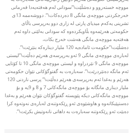
مووچە خستەروو و دەشڵێت\”سودانی لەم هەفتەیەدا فەرمانی
خەرجکردنی مووچەی مانگی 8 دەردەکات\”. دووشەممە 13ی
تشرینی یەکەم میدیای پارتی لە زاری دوو بەرپرسی باڵای
حکومەتی هەرێمەوە بڵاویکردەوە کە سودانی بەلێنی داوە ئەم
هەفتەیە مووچەی مانگی هەشت خەرج بکات،
دەشڵێت\”حکومەت ئامادەیە 120 ملیار دینارەکە بنێرێت\”.
لەبارەی مووچەی مانگی 9 ئەو بەرپرسەی هەرێم دەڵێت\”لیستی
مووچەی مانگی 9 نێردراوە و لیستی مووچەی مانگی 10 تا کۆتایی
ئەم مانگە دەنێردرێت\”. سەبارەت بە گفتوگۆکانی نێوان حکومەتی
هەرێم و بەغدا ئەم بەرپرسەی هەرێم دەڵێت\” پرسی ناردنی 120
ملیار دیناری مانگانە بۆ مووچەی مانگەکانی 7 و 8 و 9یە و بۆ
مووچەی مانگەکانی دیکە پێویستە گفتوگۆکان نێوان هەرێم و بەغدا
دەستپێبکاتەوە و هاوشێوەی ئەو ڕێکەوتنەی لەبارەی نەوتەوە کرا
دەبێت ئەو ڕێکەوتنە سەبارەت بە داهاتی نانەوتیش بکرێت\”.