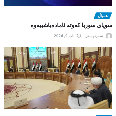
هەواڵ
سوپای سوریا کەوتە ئامادەباشییەوە
سەرنوسەر
ئاب 9, 2026