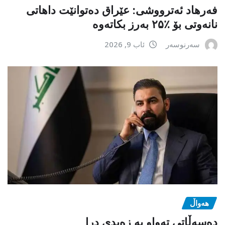
فەرهاد ئەترووشی: عێراق دەتوانێت داهاتی
نانەوتی بۆ ٪۲۵ بەرز بکاتەوە
سەرنوسەر
ئاب 9, 2026
هەواڵ
دەسەڵاتی تەواو بە زەیدی درا