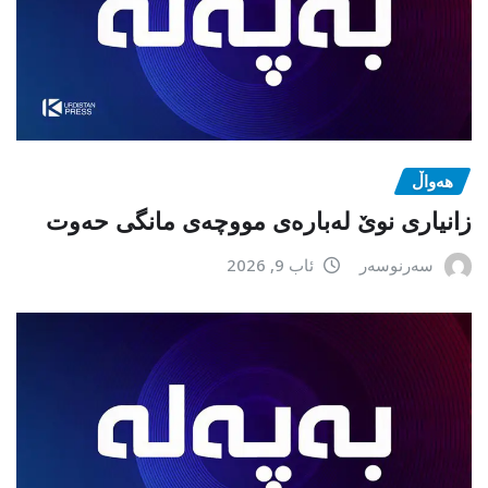
هەواڵ
زانیاری نوێ لەبارەی مووچەی مانگی حەوت
سەرنوسەر
ئاب 9, 2026