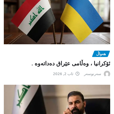
هەواڵ
ئۆکرانیا ، وەڵامی عێراق دەداتەوە .
سەرنوسەر
ئاب 2, 2026