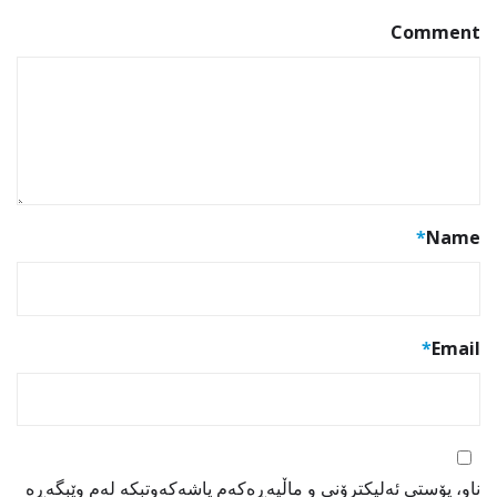
Comment
*
Name
*
Email
ناو، پۆستی ئەلیکترۆنی و ماڵپەڕەکەم پاشەکەوتبکە لەم وێبگەڕە