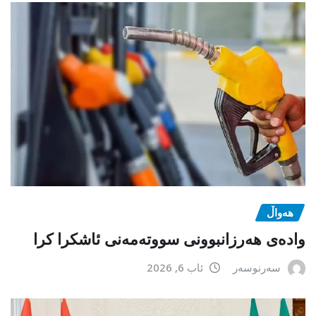
هەواڵ
وادەی هەرزانبوونی سووتەمەنی ئاشکرا کرا
سەرنوسەر
ئاب 6, 2026