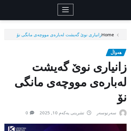
Home
زانیاری نوێ گەیشت لەبارەی مووچەی مانگی نۆ
هەواڵ
زانیاری نوێ گەیشت
لەبارەی مووچەی مانگی
نۆ
سەرنوسەر
تشرینی یەکەم 10, 2025
0