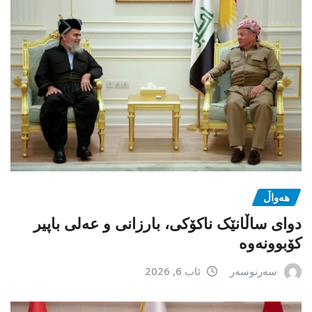
هەواڵ
دوای ساڵانێک ناکۆکی، بارزانی و عەلی باپیر
کۆبوونەوە
سەرنوسەر
ئاب 6, 2026