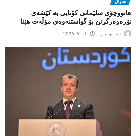
هەواڵ
هاتووچۆی سلێمانی کۆتایی بە کێشەی
نۆرەوەرگرتن بۆ گواستنەوەی مۆڵەت هێنا
سەرنوسەر
ئاب 6, 2026