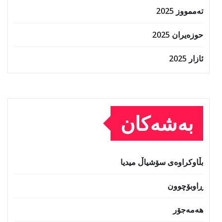
تەممووز 2025
حوزه‌یران 2025
ئازار 2025
بەشەکان
بڵاوکراوەی سۆشیاڵ میدیا
ڕاوبۆچوون
هەمەجۆر