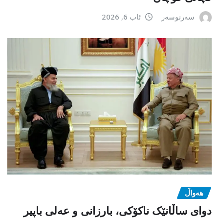
سەرنوسەر
ئاب 6, 2026
هەواڵ
دوای ساڵانێک ناکۆکی، بارزانی و عەلی باپیر