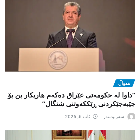
هەواڵ
“داوا لە حكومەتی عێراق دەكەم هاریكار بن بۆ
جێبەجێكردنی ڕێككەوتنی شنگال”
سەرنوسەر
ئاب 6, 2026