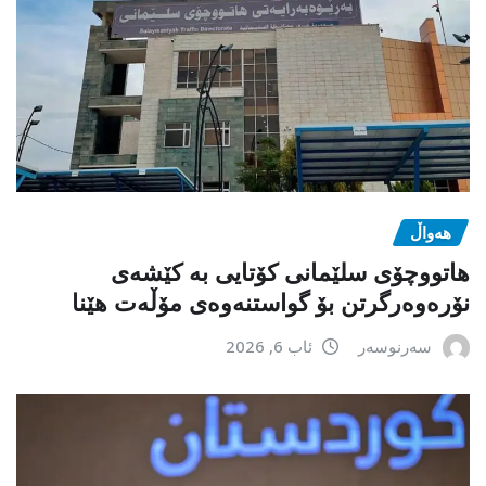
هەواڵ
هاتووچۆی سلێمانی کۆتایی بە کێشەی
نۆرەوەرگرتن بۆ گواستنەوەی مۆڵەت هێنا
سەرنوسەر
ئاب 6, 2026