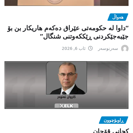
هەواڵ
“داوا لە حكومەتی عێراق دەكەم هاریكار بن بۆ
جێبەجێكردنی ڕێككەوتنی شنگال”
سەرنوسەر
ئاب 6, 2026
ڕاوبۆچوون
کچانی قۆچان