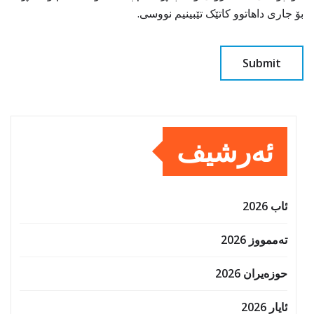
بۆ جاری داهاتوو کاتێک تێبینیم نووسی.
ئەرشیف
ئاب 2026
تەممووز 2026
حوزه‌یران 2026
ئایار 2026