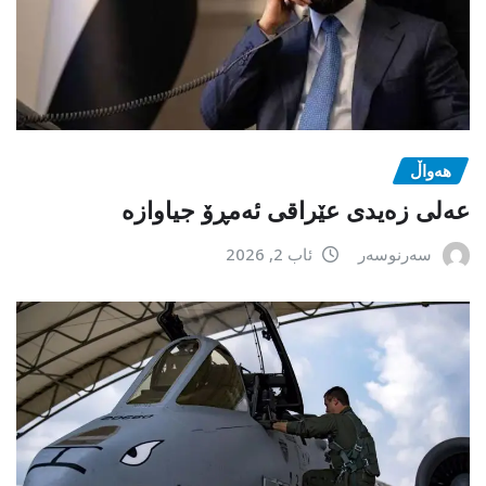
هەواڵ
عەلی زەیدی عێراقی ئەمڕۆ جیاوازە
سەرنوسەر
ئاب 2, 2026