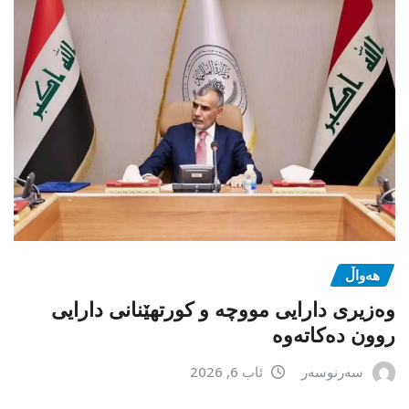
هەواڵ
وەزیری دارایی مووچە و کورتهێنانی دارایی
روون دەکاتەوە
سەرنوسەر
ئاب 6, 2026