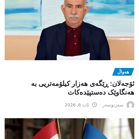
هەواڵ
ئۆجەلان: ڕێگەی هەزار کیلۆمەتریی بە
هەنگاوێک دەستپێدەکات
سەرنوسەر
ئاب 6, 2026