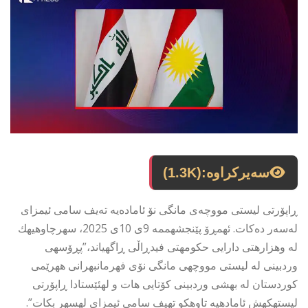
سەیرکراوە:
(1.3K)
ڕاپۆرتی لیستی مووچەی مانگی نۆ ئامادەیە تەیف سامی ئیمزای
لەسەر دەکات. ئهمڕۆ پێنجشهممه 9ی 10ی 2025، سهرچاوهیهك
له وهزارهتی دارایی حكومهتی فیدڕاڵی ڕاگهیاند،”پڕۆسهی
وردبینی له لیستی مووچهی مانگی نۆی فهرمانبهرانی ههرێمی
كوردستان له بهشی وردبینی كۆتایی هات و لهئێستادا ڕاپۆرتی
لیستهكهش ئامادهیه تاوهكو تهیف سامی ئیمزای لهسهر بكات”.