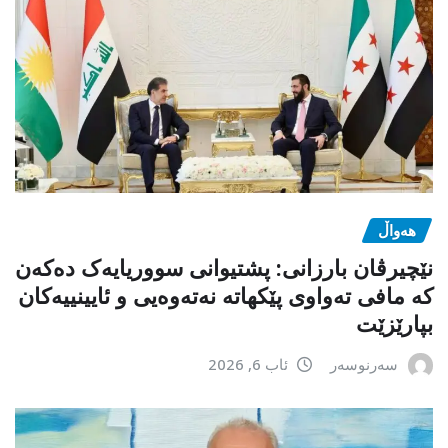
هەواڵ
نێچیرڤان بارزانی: پشتیوانی سووریایەک دەکەن
کە مافی تەواوی پێکهاتە نەتەوەیی و ئایینییەکان
بپارێزێت
سەرنوسەر
ئاب 6, 2026