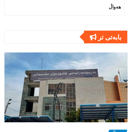
هەواڵ
بابەتى تر