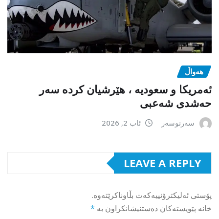
هەواڵ
ئەمریکا و سعودیە ، هێرشیان کردە سەر
حەشدی شەعبی
سەرنوسەر
ئاب 2, 2026
LEAVE A REPLY
پۆستی ئەلیکترۆنییەکەت بڵاوناکرێتەوە.
خانە پێویستەکان دەستنیشانکراون بە
*