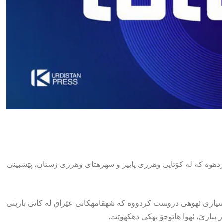
یی عێراق بڵاو كردهوه كه له كۆتایی وهرزی پاییز و سهرهتای وهرزی زستان، پێشبینی
پرسیاری ئهوهی دروست كردووه كه شهقامهكانی عێراق له كاتی بارینی
 ببارێ، ئهوا هاتوچۆ پهكی دهكهوێت.