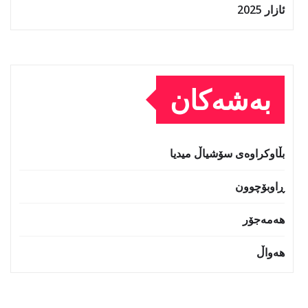
ئازار 2025
بەشەکان
بڵاوکراوەی سۆشیاڵ میدیا
ڕاوبۆچوون
هەمەجۆر
هەواڵ