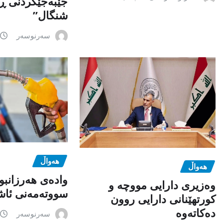
جێبەجێكردنی ڕ
شنگال”
سەرنوسەر
هەواڵ
هەواڵ
وادەی هەرزانبو
وەزیری دارایی مووچە و
سووتەمەنی ئاشک
کورتهێنانی دارایی روون
دەکاتەوە
سەرنوسەر