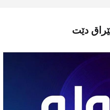
راق دێت