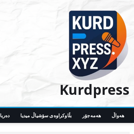
Ski
t
conten
Kurdpress
هەواڵ
هەمەجۆر
بڵاوکراوەی سۆشیاڵ میدیا
دەربا