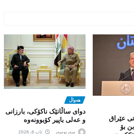
هەواڵ
دوای ساڵانێک ناکۆکی، بارزانی
تی عێراق
و عەلی باپیر کۆبوونەوە
ن بۆ
سەرنوسەر
ئاب 6, 2026