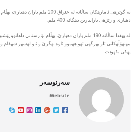
به گوێرهی ئامارهكان ساڵانه له عێرا
دهباری و رێژهی بارانبارین دهگاته 400 ملم.
مهنهۆڵهكانی ئاو بهرگهی ئهو ههموو ئاوه نهگرێ و ئاو لهسهر شهقام و 
پهكی بكهوێت.
سەرنوسەر
Website: