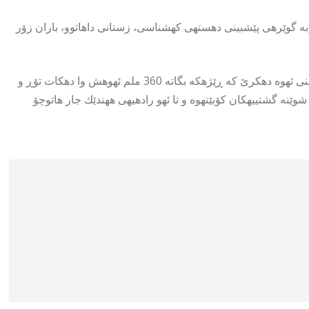
ق 200 ملم باران دهبارێ، بهڵام به گوێرهی پێشبینی دهستهی كهشناسی، زستانی داهاتوو، باران زۆر
له بهغدا ساڵانه 180 ملم باران دهبارێ، بهڵام بۆ زستانی داهاتوو پێشبینی ئهوه دهكرێ كه ڕێژهكه بگاته 360 ملم ئهوهش وا دهكات تۆڕ و
شوێنه گشتییهكان كۆبێتهوه و تا ئهو رادهیهی ههندێك جار هاتوچۆ