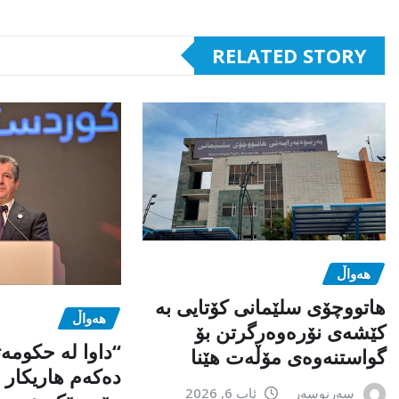
RELATED STORY
هەواڵ
هاتووچۆی سلێمانی کۆتایی بە
هەواڵ
کێشەی نۆرەوەرگرتن بۆ
“داوا لە حكومە
گواستنەوەی مۆڵەت هێنا
دەكەم هاریكار ب
سەرنوسەر
ئاب 6, 2026