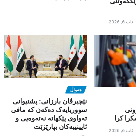
ێككەوتنی
ئاب 6, 2026
هەواڵ
نێچیرڤان بارزانی: پشتیوانی
ونی
سووریایەک دەکەن کە مافی
را کرا
تەواوی پێکهاتە نەتەوەیی و
ئایینییەکان بپارێزێت
ئاب 6, 2026