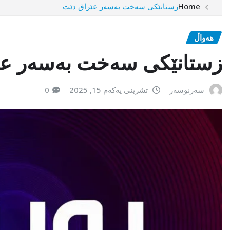
Home
زستانێکی سەخت بەسەر عێراق دێت
هەواڵ
زستانێکی سەخت بەسەر عێ
سەرنوسەر
تشرینی یەکەم 15, 2025
0