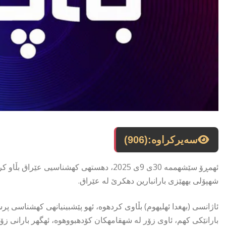
سەیرکراوە:
(906)
ئهمڕۆ سێشهممه 30ی 9ی 2025، دهستهی كهشناس
شهپۆلی بههێزی بارانبارین دهكرێ له عێراق.
ئاژانسی (بهغدا ئهلیهوم) بڵاوی كردهوه، ئهو پێشبینیانهی كهشناسی 
بارانێكی كهم، ئاوی زۆر له شهقامهكان كۆدهبووهوه، ئهگهر بارانی زۆر