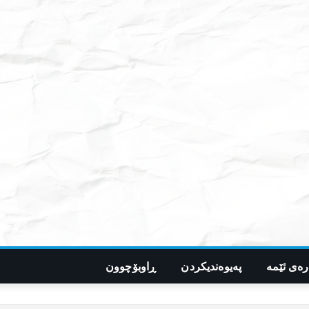
رەی ئێمە
پەیوەندیکردن
ڕاوبۆچوون