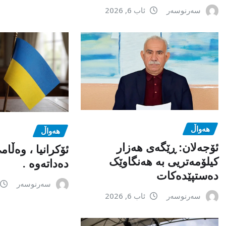
سەرنوسەر
ئاب 6, 2026
هەواڵ
هەواڵ
ئۆجەلان: ڕێگەی هەزار
ئۆکرانیا ، وەڵا
کیلۆمەتریی بە هەنگاوێک
دەداتەوە .
دەستپێدەکات
سەرنوسەر
سەرنوسەر
ئاب 6, 2026