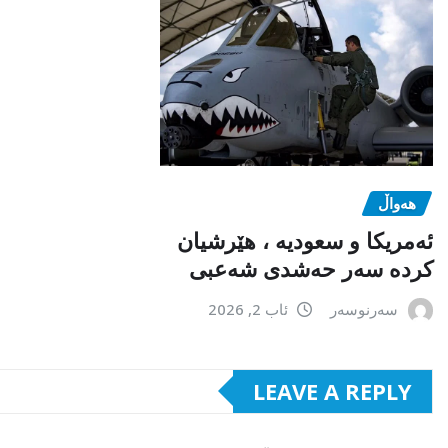
هەواڵ
ئەمریکا و سعودیە ، هێرشیان
کردە سەر حەشدی شەعبی
سەرنوسەر
ئاب 2, 2026
LEAVE A REPLY