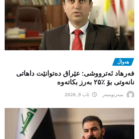
هەواڵ
فەرهاد ئەترووشی: عێراق دەتوانێت داهاتی
نانەوتی بۆ ٪۲۵ بەرز بکاتەوە
سەرنوسەر
ئاب 9, 2026