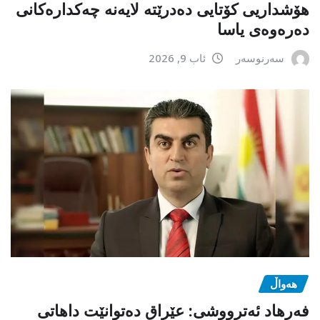
هۆشداریی کۆتایی دەدرێتە لایەنە چەکدارەکانی
دەرەوەی یاسا
سەرنوسەر
ئاب 9, 2026
هەواڵ
فەرهاد ئەترووشی: عێراق دەتوانێت داهاتی