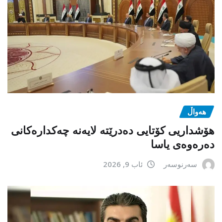
هەواڵ
هۆشداریی کۆتایی دەدرێتە لایەنە چەکدارەکانی
دەرەوەی یاسا
سەرنوسەر
ئاب 9, 2026