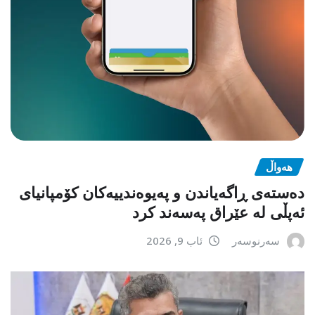
هەواڵ
دەستەی ڕاگەیاندن و پەیوەندییەکان کۆمپانیای
ئەپڵی لە عێراق پەسەند کرد
سەرنوسەر
ئاب 9, 2026