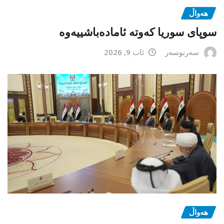
هەواڵ
سوپای سوریا کەوتە ئامادەباشییەوە
سەرنوسەر
ئاب 9, 2026
هەواڵ