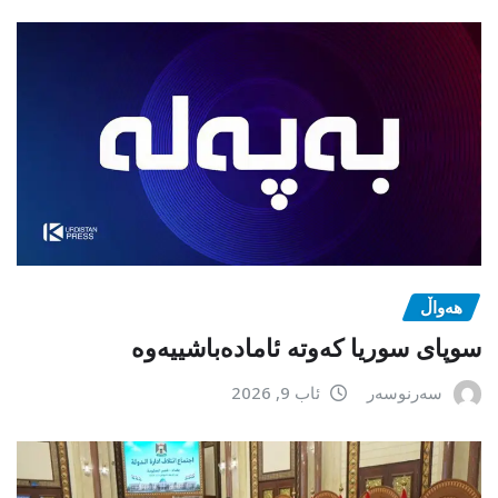
هەواڵ
سوپای سوریا کەوتە ئامادەباشییەوە
سەرنوسەر
ئاب 9, 2026