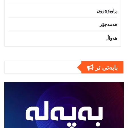
ڕاوبۆچوون
هەمەجۆر
هەواڵ
بابەتى تر