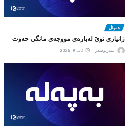
هەواڵ
زانیاری نوێ لەبارەی مووچەی مانگی حەوت
سەرنوسەر
ئاب 9, 2026