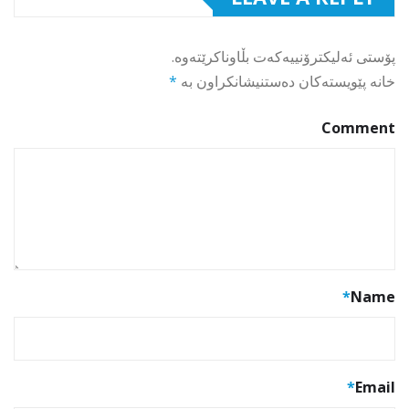
پۆستی ئەلیکترۆنییەکەت بڵاوناکرێتەوە.
خانە پێویستەکان دەستنیشانکراون بە
*
Comment
*
Name
*
Email