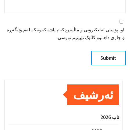
ناو، پۆستی ئەلیکترۆنی و ماڵپەڕەکەم پاشەکەوتبکە لەم وێبگەڕە
بۆ جاری داهاتوو کاتێک تێبینیم نووسی.
ئەرشیف
ئاب 2026