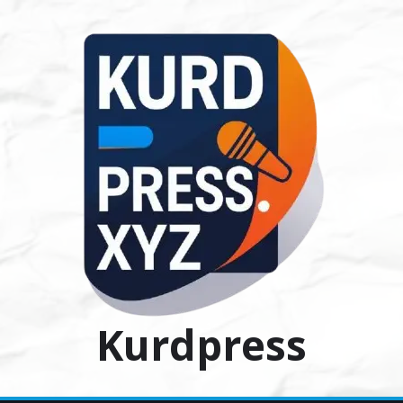
Ski
t
conten
Kurdpress