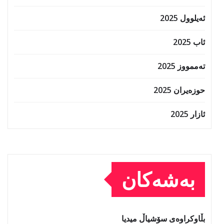
ئەیلوول 2025
ئاب 2025
تەممووز 2025
حوزه‌یران 2025
ئازار 2025
بەشەکان
بڵاوکراوەی سۆشیاڵ میدیا