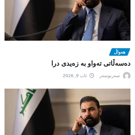
هەواڵ
دەسەڵاتی تەواو بە زەیدی درا
سەرنوسەر
ئاب 9, 2026