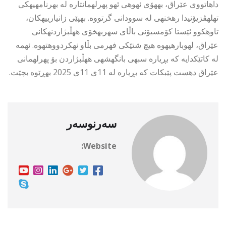
داهاتووی عێراق، بههۆی ئهوهی ئهو پهرلهمانتاره له بهرنامهیهكی
تهلهڤزیۆنیدا رهخنهی له سوودانی گرتووه. بهپێی زانیارییهكان،
تاوهكوو ئێستا كۆمسیۆنی باڵای سهربهخۆی ههڵبژاردنهكانی
عێراق، لهوبارهیهوه هیچ شتێكی فهرمی بڵاو نهكردووهتهوه. ئهمه
له كاتێكدایه كه بڕیاره سبهی بانگهشهی ههڵبژاردن بۆ پهرلهمانی
عێراق دهست پێبكات كه بڕیاره له 11ی 11ی 2025 بهڕێوه بچێت.
سەرنوسەر
Website: