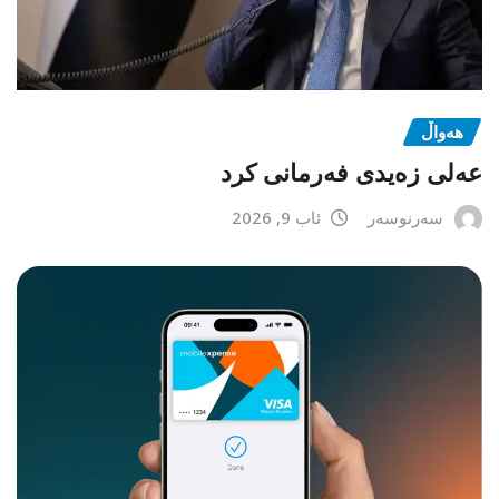
هەواڵ
عەلی زەیدی فەرمانی کرد
سەرنوسەر
ئاب 9, 2026