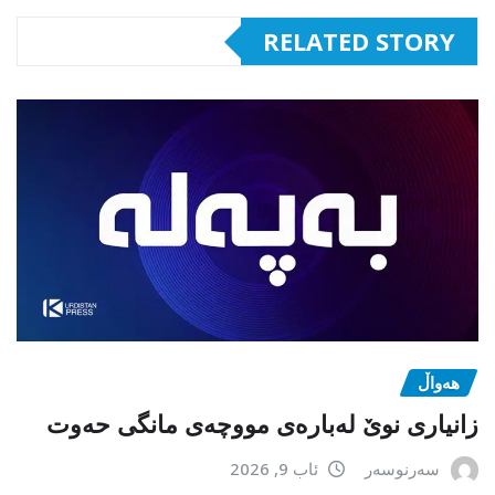
RELATED STORY
هەواڵ
زانیاری نوێ لەبارەی مووچەی مانگی حەوت
سەرنوسەر
ئاب 9, 2026