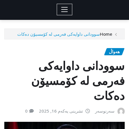
Home
سوودانی داوایەکی فەرمی لە کۆمسیۆن دەکات
هەواڵ
سوودانی داوایەکی
فەرمی لە کۆمسیۆن
دەکات
سەرنوسەر
تشرینی یەکەم 16, 2025
0