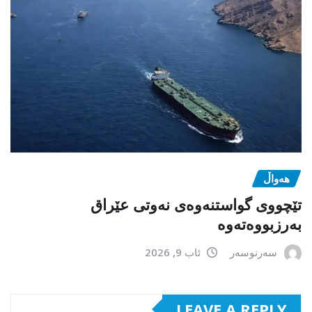
هەواڵ
تێچووی گواستنەوەی نەوتی عێراق
بەرزبووەتەوە
سەرنوسەر
ئاب 9, 2026
LEAVE A REPLY