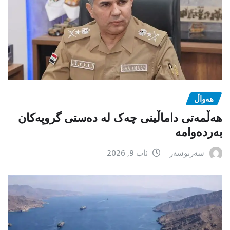
هەواڵ
هەڵمەتی داماڵینی چەک لە دەستی گروپەکان
بەردەوامە
سەرنوسەر
ئاب 9, 2026