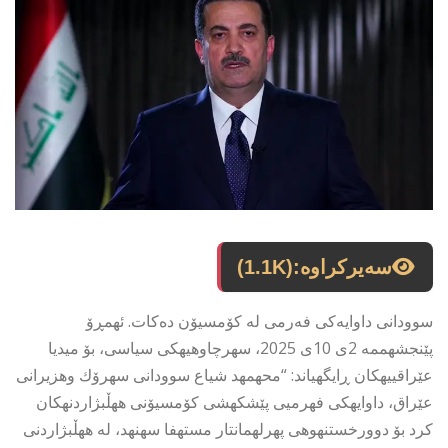
سەیرکراوە:
(1.1K)
سوودانی داوایەکی فەرمی لە کۆمسیۆن دەکات. ئهمڕۆ
پێنجشهممه 2ی 10ی 2025، سهرچاوهیهكی سیاسی، بۆ میدیا
عێراقییهكان ڕایگهیاند: “محهمهد شیاع سوودانی سهرۆك وهزیرانی
عێراق، داوایهكی فهرمیی پێشكهشی كۆمسیۆنی ههڵبژاردنهكان
كرد بۆ دوورخستنهوهی پهرلهمانتار مستهفا سهنهد، له ههڵبژاردنی