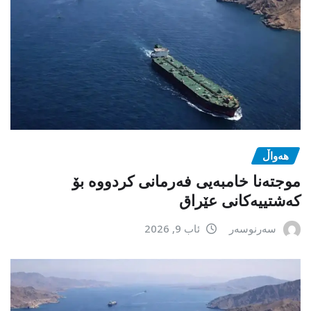
هەواڵ
موجتەنا خامبەیی فەرمانی کردووە بۆ
کەشتییەکانی عێراق
سەرنوسەر
ئاب 9, 2026