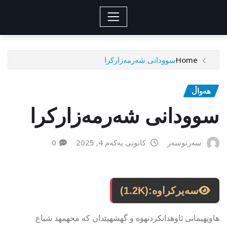
Home
سوودانی شەرمەزارکرا
هەواڵ
سوودانی شەرمەزارکرا
سەرنوسەر
کانونی یەکەم 4, 2025
0
سەیرکراوە:
(1.2K)
هاوپهیمانى ئاوهدانكردنهوه و گهشهپێدان كه محهمهد شیاع