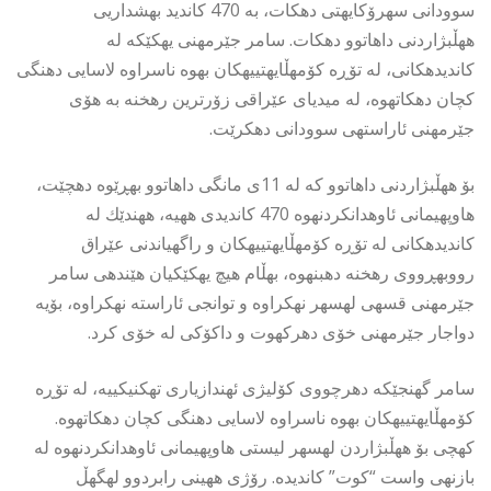
سوودانى سهرۆكایهتى دهكات، به 470 كاندید بهشداریى
ههڵبژاردنى داهاتوو دهكات. سامر جێرمهنى یهكێكه له
كاندیدهكانى، له تۆڕه كۆمهڵایهتییهكان بهوه ناسراوه لاسایى دهنگى
كچان دهكاتهوه، له میدیاى عێراقى زۆرترین رهخنه به هۆى
جێرمهنى ئاراستهى سوودانى دهكرێت.
بۆ ههڵبژاردنى داهاتوو كه له 11ى مانگى داهاتوو بهڕێوه دهچێت،
هاوپهیمانى ئاوهدانكردنهوه 470 كاندیدى ههیه، ههندێك له
كاندیدهكانى له تۆڕه كۆمهڵایهتییهكان و راگهیاندنى عێراق
رووبهڕووى رهخنه دهبنهوه، بهڵام هیچ یهكێكیان هێندهى سامر
جێرمهنى قسهى لهسهر نهكراوه و توانجى ئاراسته نهكراوه، بۆیه
دواجار جێرمهنى خۆى دهركهوت و داكۆكى له خۆى كرد.
سامر گهنجێكه دهرچووى كۆلیژى ئهندازیارى تهكنیكییه، له تۆڕه
كۆمهڵایهتییهكان بهوه ناسراوه لاسایى دهنگى كچان دهكاتهوه.
كهچى بۆ ههڵبژاردن لهسهر لیستى هاوپهیمانى ئاوهدانكردنهوه له
بازنهى واست “كوت” كاندیده. رۆژى ههینى رابردوو لهگهڵ