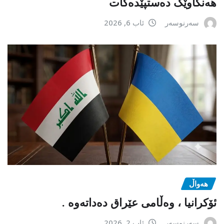
هەنگاوێک دەستپێدەکات
سەرنوسەر
ئاب 6, 2026
هەواڵ
ئۆکرانیا ، وەڵامی عێراق دەداتەوە .
سەرنوسەر
ئاب 2, 2026