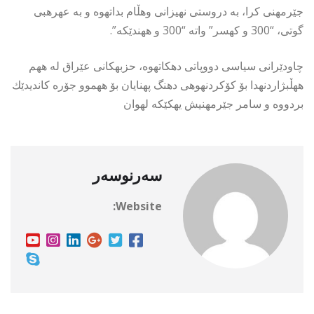
جێرمهنى كرا، به دروستى نهیزانى وهڵام بداتهوه و به عهرهبى
گوتى، “300 و كهسر” واته “300 و ههندێكه”.
چاودێرانى سیاسى دووپاتى دهكاتهوه، حزبهكانى عێراق له ههم
ههڵبژاردنهدا بۆ كۆكردنهوهى دهنگ پهنایان بۆ ههموو جۆره كاندیدێك
بردووه و سامر جێرمهنیش یهكێكه لهوان
سەرنوسەر
Website: