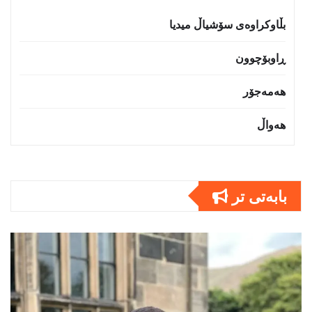
بڵاوکراوەی سۆشیاڵ میدیا
ڕاوبۆچوون
هەمەجۆر
هەواڵ
بابەتى تر