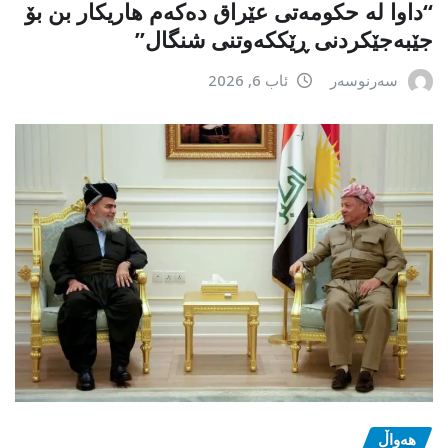
“داوا لە حكومەتی عێراق دەكەم هاریكار بن بۆ
جێبەجێكردنی ڕێككەوتنی شنگال”
سەرنوسەر
ئاب 6, 2026
هەواڵ