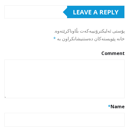
LEAVE A REPLY
پۆستی ئەلیکترۆنییەکەت بڵاوناکرێتەوە.
خانە پێویستەکان دەستنیشانکراون بە
*
Comment
*
Name