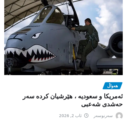
هەواڵ
ئەمریکا و سعودیە ، هێرشیان کردە سەر
حەشدی شەعبی
سەرنوسەر
ئاب 2, 2026