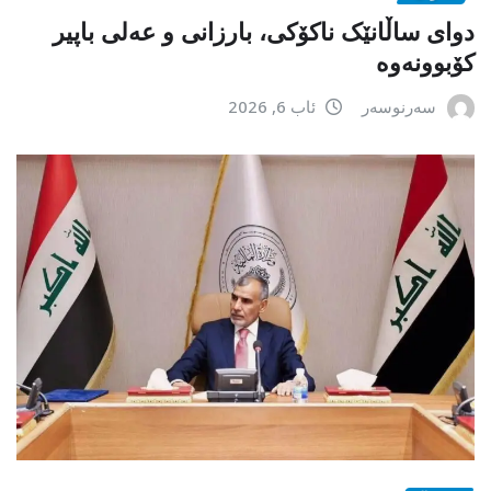
دوای ساڵانێک ناکۆکی، بارزانی و عەلی باپیر
کۆبوونەوە
سەرنوسەر
ئاب 6, 2026