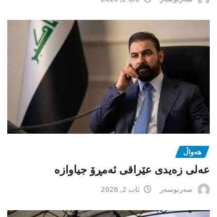
هەواڵ
عەلی زەیدی عێراقی ئەمڕۆ جیاوازە
سەرنوسەر
ئاب 2, 2026