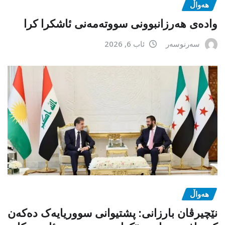
هەواڵ
وادەی هەرزانبوونی سووتەمەنی ئاشکرا کرا
سەرنوسەر
ئاب 6, 2026
هەواڵ
نێچیرڤان بارزانی: پشتیوانی سووریایەک دەکەن