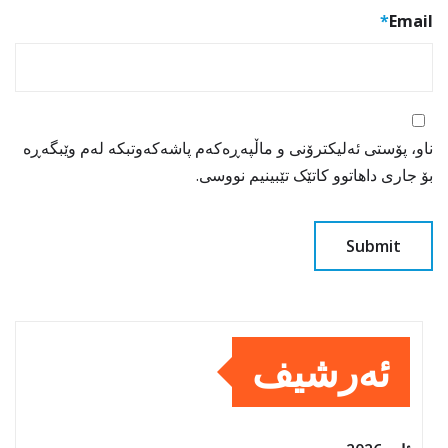
*
Email
ناو، پۆستی ئەلیکترۆنی و ماڵپەڕەکەم پاشەکەوتبکە لەم وێبگەڕە
بۆ جاری داهاتوو کاتێک تێبینیم نووسی.
ئەرشیف