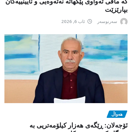
کە مافی تەواوی پێکهاتە نەتەوەیی و ئایینییەکان
بپارێزێت
سەرنوسەر
ئاب 6, 2026
هەواڵ
ئۆجەلان: ڕێگەی هەزار کیلۆمەتریی بە