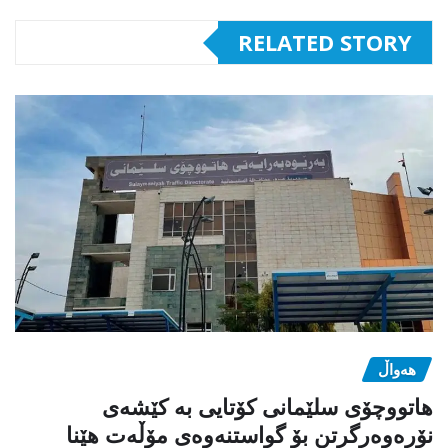
RELATED STORY
هەواڵ
هاتووچۆی سلێمانی کۆتایی بە کێشەی
نۆرەوەرگرتن بۆ گواستنەوەی مۆڵەت هێنا