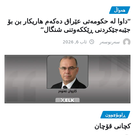
هەواڵ
“داوا لە حكومەتی عێراق دەكەم هاریكار بن بۆ
جێبەجێكردنی ڕێككەوتنی شنگال”
سەرنوسەر
ئاب 6, 2026
ڕاوبۆچوون
کچانی قۆچان