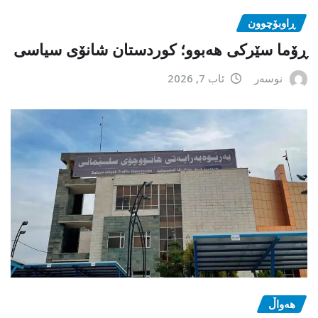
ڕاوبۆچوون
ڕۆما سێرکی هەبوو؛ کوردستان شانۆی سیاسی
نوسەر
ئاب 7, 2026
هەواڵ