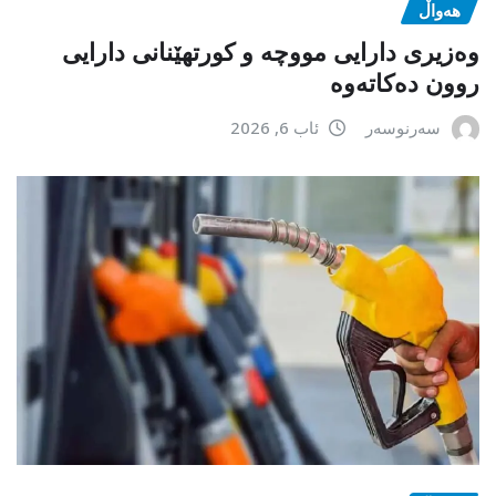
هەواڵ
وەزیری دارایی مووچە و کورتهێنانی دارایی
روون دەکاتەوە
سەرنوسەر
ئاب 6, 2026