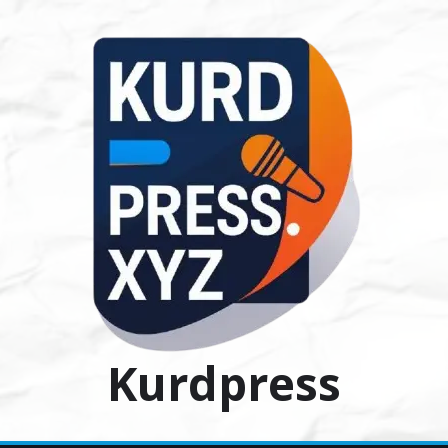
Ski
t
conten
Kurdpress