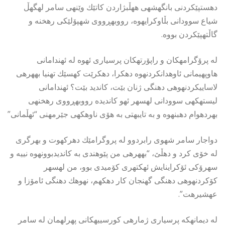
دهستپێكردنى بانگهشهى ههڵبژاردن كاتێك وێنهى سامر لهگهڵ
شیاع سوودانى بڵاوكرایهوه، رووبهڕووى شهپۆلێكى رهخنه و
گاڵتهپێكردن بووه.
له پرۆگرامهكان و راپۆرتهكان پرسیارى ئهوه له ئهندامانى
هاوپهیمانى ئاوهدانكردنهوه دهكرا، دهكرێت كهسێك تهنیا بههرهى
لاساییكردنهوهى دهنگى ژنان بێت، كاندید بێت؟ ئهندامانى
لیستهكهى سوودانى لهسهر ئهو كاندیده رووبهڕووى رهخنهى
بهردهوام دهبنهوه و به تایبهتى به هۆى ناوهكهى جێرمهنى “ئهڵمانى”
دواجار سامر شهوى رابردوو له پروگرامێك دهركهوت و بهرگرى
له خۆى كرد و دهڵێ، “بههرهى من پێوهندى به كاندیدبوونهوه نییه و
سهرۆكى ئۆكراینایش ئهكتهرى كۆمیدى بوو، من لهسهر
كۆكردنهوهى دهنگى گهنجان كار دهكهم، نهوهك دهنگى ئامۆزا و
عهشیرهت”.
له دیمانهكه پرسیارى ژمارهى كورسییهكانى پهرلهمان له سامر