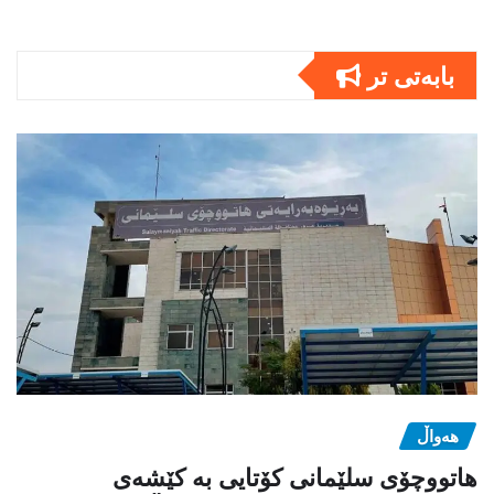
بابەتى تر
هەواڵ
هاتووچۆی سلێمانی کۆتایی بە کێشەی