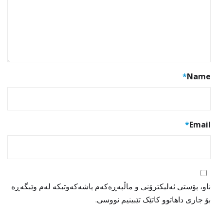
*
Name
*
Email
ناو، پۆستی ئەلیکترۆنی و ماڵپەڕەکەم پاشەکەوتبکە لەم وێبگەڕە
بۆ جاری داهاتوو کاتێک تێبینیم نووسی.