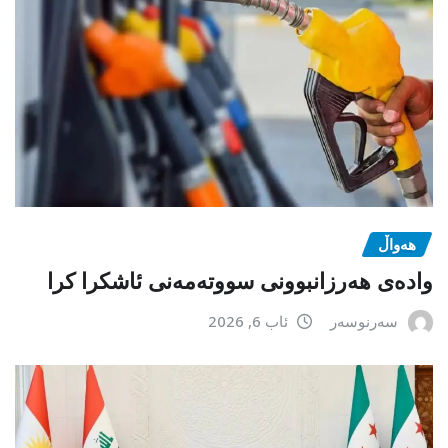
هەواڵ
وادەی هەرزانبوونی سووتەمەنی ئاشکرا کرا
سەرنوسەر
ئاب 6, 2026