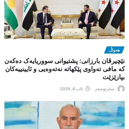
هەواڵ
نێچیرڤان بارزانی: پشتیوانی سووریایەک دەکەن
کە مافی تەواوی پێکهاتە نەتەوەیی و ئایینییەکان
بپارێزێت
سەرنوسەر
ئاب 6, 2026