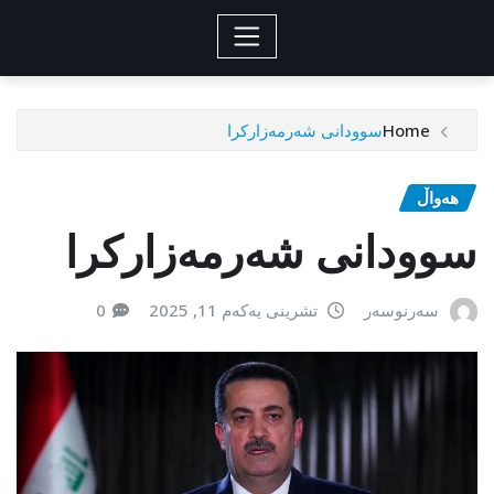
Home
سوودانی شەرمەزارکرا
هەواڵ
سوودانی شەرمەزارکرا
سەرنوسەر
تشرینی یەکەم 11, 2025
0