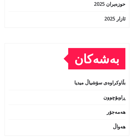
حوزه‌یران 2025
ئازار 2025
بەشەکان
بڵاوکراوەی سۆشیاڵ میدیا
ڕاوبۆچوون
هەمەجۆر
هەواڵ