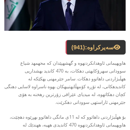
سەیرکراوە:
(941)
هاوپهیمانى ئاوهدانكردنهوه و گهشهپێدان كه محهمهد شیاع
سوودانى سهرۆكایهتى دهكات، به 470 كاندید بهشداریى
ههڵبژاردنى داهاتوو دهكات. سامر جێرمهنى یهكێكه له
كاندیدهكانى، له تۆڕه كۆمهڵایهتییهكان بهوه ناسراوه لاسایى دهنگى
كچان دهكاتهوه، له میدیاى عێراقى زۆرترین رهخنه به هۆى
جێرمهنى ئاراستهى سوودانى دهكرێت.
بۆ ههڵبژاردنى داهاتوو كه له 11ى مانگى داهاتوو بهڕێوه دهچێت،
هاوپهیمانى ئاوهدانكردنهوه 470 كاندیدى ههیه، ههندێك له