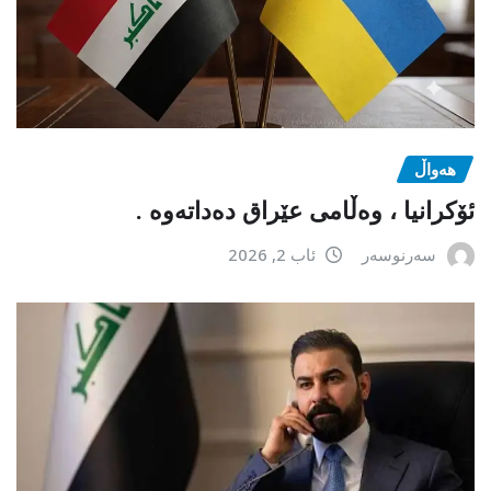
هەواڵ
ئۆکرانیا ، وەڵامی عێراق دەداتەوە .
سەرنوسەر
ئاب 2, 2026