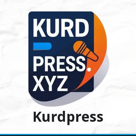
Ski
t
conten
Kurdpress