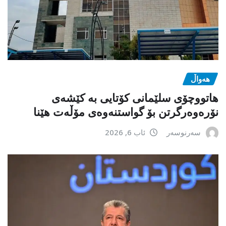
هەواڵ
هاتووچۆی سلێمانی کۆتایی بە کێشەی
نۆرەوەرگرتن بۆ گواستنەوەی مۆڵەت هێنا
سەرنوسەر
ئاب 6, 2026