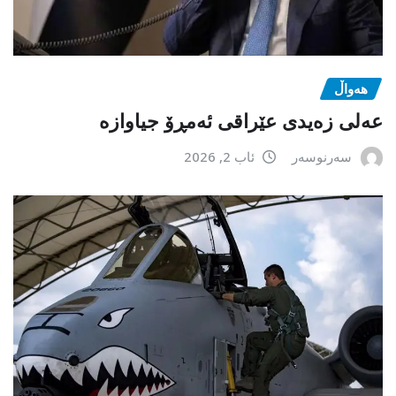
هەواڵ
عەلی زەیدی عێراقی ئەمڕۆ جیاوازە
سەرنوسەر
ئاب 2, 2026