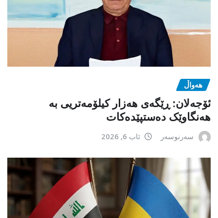
هەواڵ
ئۆجەلان: ڕێگەی هەزار کیلۆمەتریی بە
هەنگاوێک دەستپێدەکات
سەرنوسەر
ئاب 6, 2026