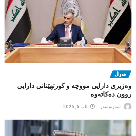
هەواڵ
وەزیری دارایی مووچە و کورتهێنانی دارایی
روون دەکاتەوە
سەرنوسەر
ئاب 6, 2026