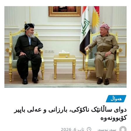
هەواڵ
دوای ساڵانێک ناکۆکی، بارزانی و عەلی باپیر
کۆبوونەوە
سەرنوسەر
ئاب 6, 2026