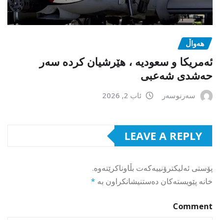
هەواڵ
ئەمریکا و سعودیە ، هێرشیان کردە سەر
حەشدی شەعبی
سەرنوسەر
ئاب 2, 2026
LEAVE A REPLY
پۆستی ئەلیکترۆنییەکەت بڵاوناکرێتەوە.
خانە پێویستەکان دەستنیشانکراون بە
*
Comment