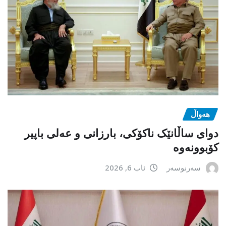
هەواڵ
دوای ساڵانێک ناکۆکی، بارزانی و عەلی باپیر
کۆبوونەوە
سەرنوسەر
ئاب 6, 2026