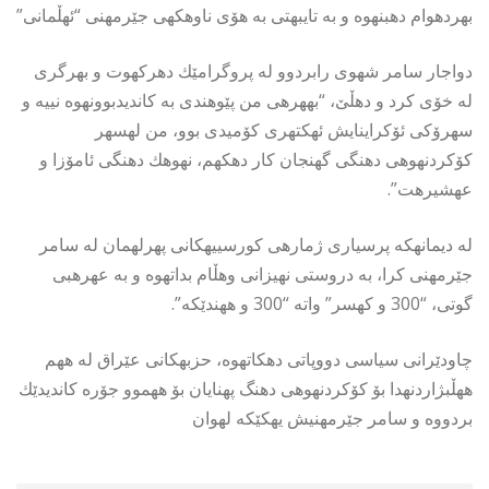
بهردهوام دهبنهوه و به تایبهتى به هۆى ناوهكهى جێرمهنى “ئهڵمانى”
دواجار سامر شهوى رابردوو له پروگرامێك دهركهوت و بهرگرى
له خۆى كرد و دهڵێ، “بههرهى من پێوهندى به كاندیدبوونهوه نییه و
سهرۆكى ئۆكراینایش ئهكتهرى كۆمیدى بوو، من لهسهر
كۆكردنهوهى دهنگى گهنجان كار دهكهم، نهوهك دهنگى ئامۆزا و
عهشیرهت”.
له دیمانهكه پرسیارى ژمارهى كورسییهكانى پهرلهمان له سامر
جێرمهنى كرا، به دروستى نهیزانى وهڵام بداتهوه و به عهرهبى
گوتى، “300 و كهسر” واته “300 و ههندێكه”.
چاودێرانى سیاسى دووپاتى دهكاتهوه، حزبهكانى عێراق له ههم
ههڵبژاردنهدا بۆ كۆكردنهوهى دهنگ پهنایان بۆ ههموو جۆره كاندیدێك
بردووه و سامر جێرمهنیش یهكێكه لهوان