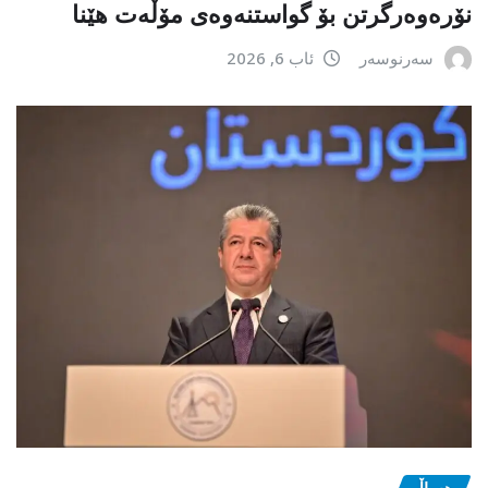
نۆرەوەرگرتن بۆ گواستنەوەی مۆڵەت هێنا
سەرنوسەر
ئاب 6, 2026
هەواڵ