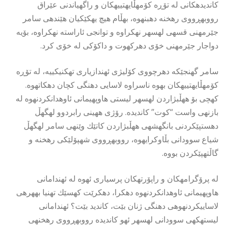
كاندیدهكانى له تۆڕه كۆمهڵایهتییهكان و راگهیاندنى عێراق
رووبهڕووى رهخنه دهبنهوه، بهڵام هیچ یهكێكیان هێندهى سامر
جێرمهنى قسهى لهسهر نهكراوه و توانجى ئاراسته نهكراوه، بۆیه
دواجار جێرمهنى خۆى دهركهوت و داكۆكى له خۆى كرد.
سامر گهنجێكه دهرچووى كۆلیژى ئهندازیارى تهكنیكییه، له تۆڕه
كۆمهڵایهتییهكان بهوه ناسراوه لاسایى دهنگى كچان دهكاتهوه.
كهچى بۆ ههڵبژاردن لهسهر لیستى هاوپهیمانى ئاوهدانكردنهوه له
بازنهى واست “كوت” كاندیده. رۆژى ههینى رابردوو لهگهڵ
دهستپێكردنى بانگهشهى ههڵبژاردن كاتێك وێنهى سامر لهگهڵ
شیاع سوودانى بڵاوكرایهوه، رووبهڕووى شهپۆلێكى رهخنه و
گاڵتهپێكردن بووه.
له پرۆگرامهكان و راپۆرتهكان پرسیارى ئهوه له ئهندامانى
هاوپهیمانى ئاوهدانكردنهوه دهكرا، دهكرێت كهسێك تهنیا بههرهى
لاساییكردنهوهى دهنگى ژنان بێت، كاندید بێت؟ ئهندامانى
لیستهكهى سوودانى لهسهر ئهو كاندیده رووبهڕووى رهخنهى