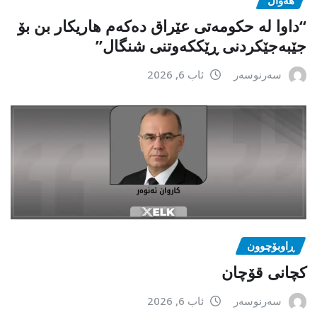
“داوا لە حكومەتی عێراق دەكەم هاریكار بن بۆ
جێبەجێكردنی ڕێككەوتنی شنگال”
سەرنوسەر
ئاب 6, 2026
ڕاوبۆچوون
کچانی قۆچان
سەرنوسەر
ئاب 6, 2026