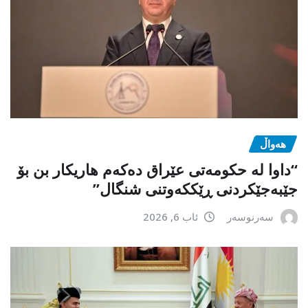
هەواڵ
“داوا لە حكومەتی عێراق دەكەم هاریكار بن بۆ
جێبەجێكردنی ڕێككەوتنی شنگال”
سەرنوسەر
ئاب 6, 2026