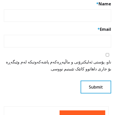
*
Name
*
Email
ناو، پۆستی ئەلیکترۆنی و ماڵپەڕەکەم پاشەکەوتبکە لەم وێبگەڕە
بۆ جاری داهاتوو کاتێک تێبینیم نووسی.