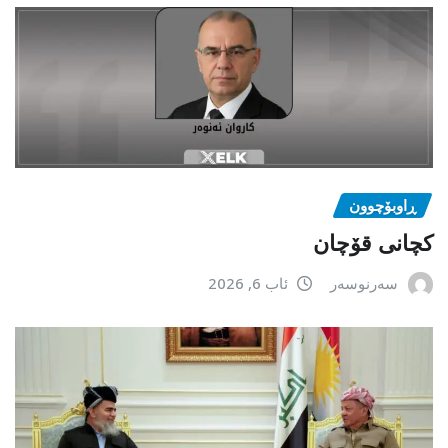
ڕاوبۆچوون
کچانی قۆچان
سەرنوسەر
ئاب 6, 2026