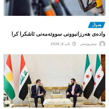
هەواڵ
وادەی هەرزانبوونی سووتەمەنی ئاشکرا کرا
سەرنوسەر
ئاب 6, 2026