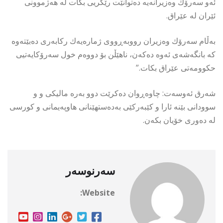
ئەو سەرۆك وەزیرانەیە دەتوانێت رێگریی بكات لە هەژموونی
ئێران لە عێراق.
بەڵام سەرۆك وەزیران رووبەڕووی ژمارەیەك ركابەری دەبێتەوە
كە بانگەشەی ئەوە دەكەن، ناهێڵن بۆ دووەم خول سەرۆكایەتیی
حكوومەتی عێراق بكات.”
شەرق ئەوسەت: چاوەڕوان دەكرێت دوو بەرە مالیكی و و
سوودانی بێنە ئارا و كێبەركێی بەدەستهێنانی هاوپەیمانی و كورسی
لە دەوری خۆیان بكەن.
سەرنوسەر
Website: