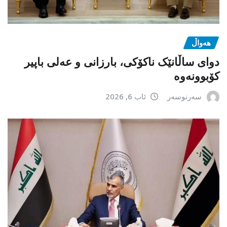
هەواڵ
دوای ساڵانێک ناکۆکی، بارزانی و عەلی باپیر
کۆبوونەوە
سەرنوسەر
ئاب 6, 2026