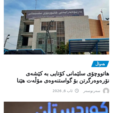
هەواڵ
هاتووچۆی سلێمانی کۆتایی بە کێشەی
نۆرەوەرگرتن بۆ گواستنەوەی مۆڵەت هێنا
سەرنوسەر
ئاب 6, 2026