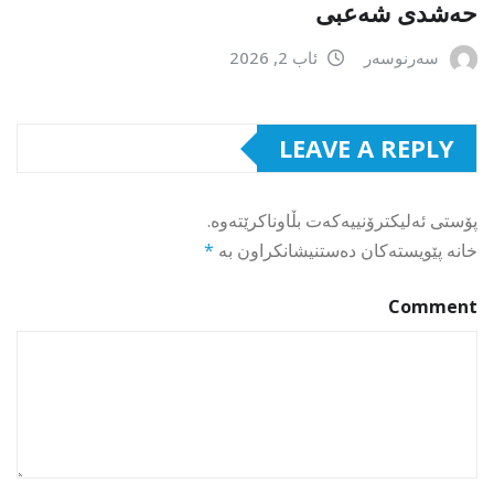
حەشدی شەعبی
سەرنوسەر
ئاب 2, 2026
LEAVE A REPLY
پۆستی ئەلیکترۆنییەکەت بڵاوناکرێتەوە.
خانە پێویستەکان دەستنیشانکراون بە
*
Comment