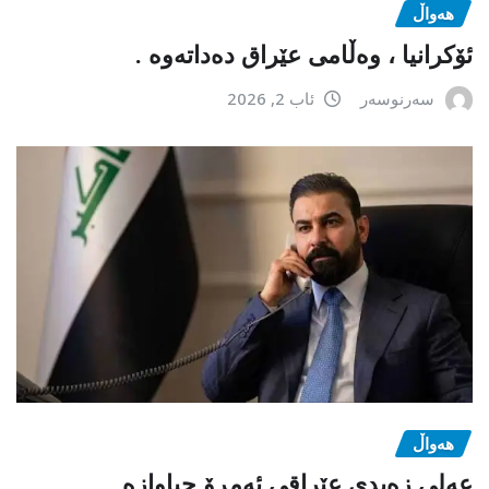
هەواڵ
ئۆکرانیا ، وەڵامی عێراق دەداتەوە .
سەرنوسەر
ئاب 2, 2026
هەواڵ
عەلی زەیدی عێراقی ئەمڕۆ جیاوازە