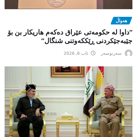
هەواڵ
“داوا لە حكومەتی عێراق دەكەم هاریكار بن بۆ
جێبەجێكردنی ڕێككەوتنی شنگال”
سەرنوسەر
ئاب 6, 2026