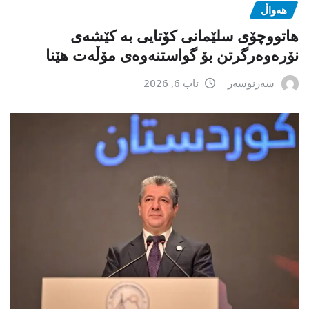
هەواڵ
هاتووچۆی سلێمانی کۆتایی بە کێشەی
نۆرەوەرگرتن بۆ گواستنەوەی مۆڵەت هێنا
سەرنوسەر
ئاب 6, 2026