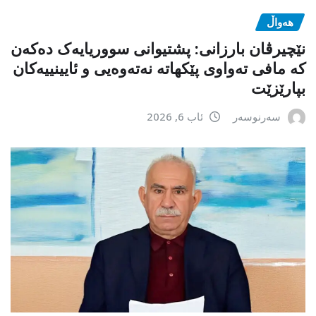
هەواڵ
نێچیرڤان بارزانی: پشتیوانی سووریایەک دەکەن
کە مافی تەواوی پێکهاتە نەتەوەیی و ئایینییەکان
بپارێزێت
سەرنوسەر
ئاب 6, 2026