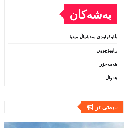
بەشەکان
بڵاوکراوەی سۆشیاڵ میدیا
ڕاوبۆچوون
هەمەجۆر
هەواڵ
بابەتى تر