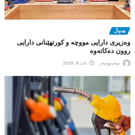
هەواڵ
وەزیری دارایی مووچە و کورتهێنانی دارایی
روون دەکاتەوە
سەرنوسەر
ئاب 6, 2026