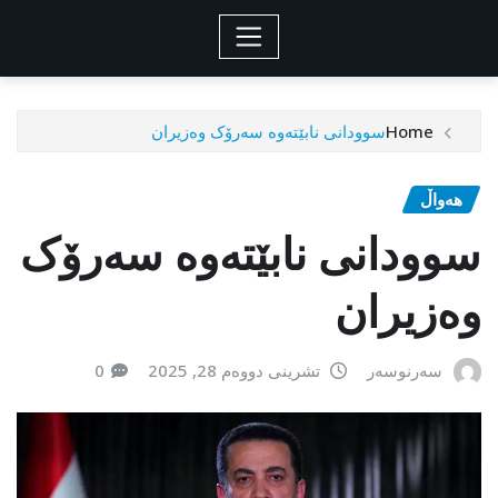
Home
سوودانی نابێتەوە سەرۆک وەزیران
هەواڵ
سوودانی نابێتەوە سەرۆک
وەزیران
سەرنوسەر
تشرینی دووەم 28, 2025
0