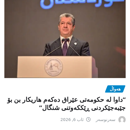
هەواڵ
“داوا لە حكومەتی عێراق دەكەم هاریكار بن بۆ
جێبەجێكردنی ڕێككەوتنی شنگال”
سەرنوسەر
ئاب 6, 2026