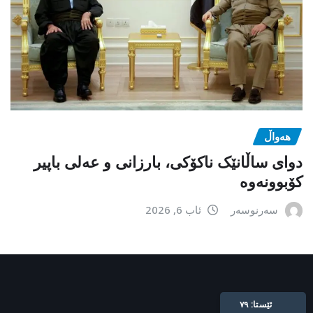
هەواڵ
دوای ساڵانێک ناکۆکی، بارزانی و عەلی باپیر
کۆبوونەوە
سەرنوسەر
ئاب 6, 2026
ئێستا: ٧٩