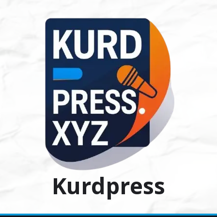
Ski
t
conten
Kurdpress