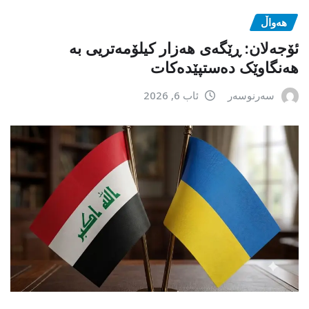
هەواڵ
ئۆجەلان: ڕێگەی هەزار کیلۆمەتریی بە
هەنگاوێک دەستپێدەکات
سەرنوسەر
ئاب 6, 2026