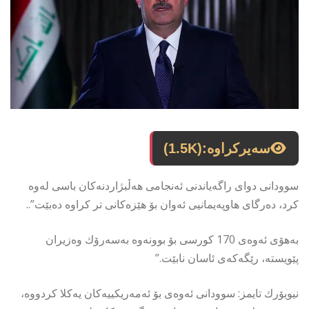
سەیرکراوە:
(1.5K)
سوودانی دوای راگەیاندنی ئەنجامی هەڵبژاردنەكان باسی لەوە
كرد، دەرگای هاوپەیمانیی ئەوان بۆ هێزەكانی تر كراوە دەبێت”..
بەهۆی ئەوەی 170 كورسی بۆ بوونەوە بەسەرۆك وەزیران
پێویستە، رێگەكەی ئاسان نابێت.”
نیویۆرك تایمز: سوودانی ئەوەی بۆ ئەمەریكییەكان یەكلا كردووە،