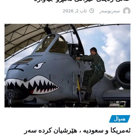
سەرنوسەر
ئاب 2, 2026
هەواڵ
ئەمریکا و سعودیە ، هێرشیان کردە سەر