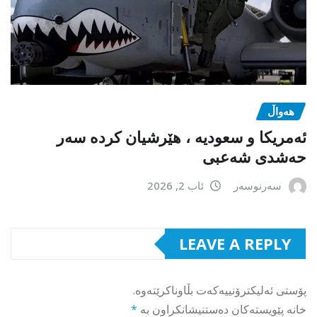
هەواڵ
ئەمریکا و سعودیە ، هێرشیان کردە سەر
حەشدی شەعبی
سەرنوسەر
ئاب 2, 2026
LEAVE A REPLY
پۆستی ئەلیکترۆنییەکەت بڵاوناکرێتەوە.
خانە پێویستەکان دەستنیشانکراون بە
*