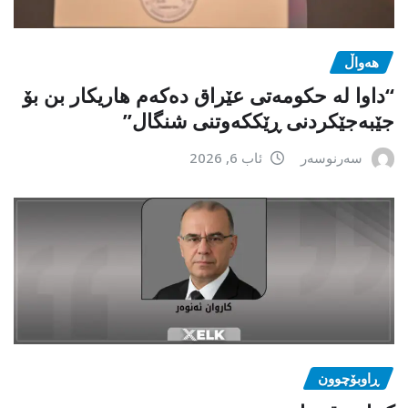
هەواڵ
“داوا لە حكومەتی عێراق دەكەم هاریكار بن بۆ
جێبەجێكردنی ڕێككەوتنی شنگال”
سەرنوسەر
ئاب 6, 2026
ڕاوبۆچوون