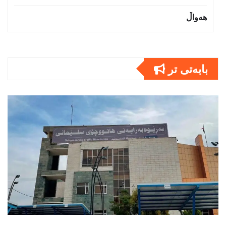
هەواڵ
بابەتى تر