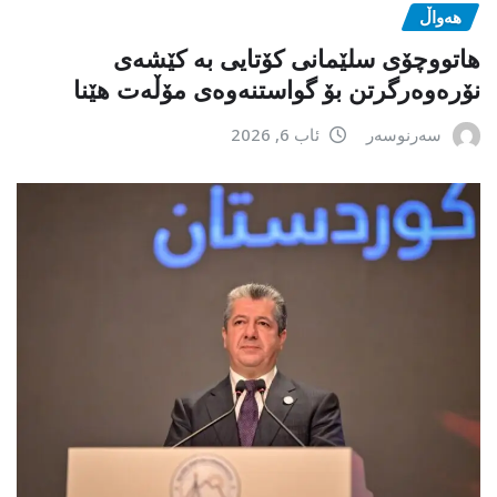
هەواڵ
هاتووچۆی سلێمانی کۆتایی بە کێشەی
نۆرەوەرگرتن بۆ گواستنەوەی مۆڵەت هێنا
سەرنوسەر
ئاب 6, 2026