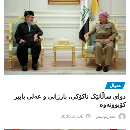
هەواڵ
دوای ساڵانێک ناکۆکی، بارزانی و عەلی باپیر
کۆبوونەوە
سەرنوسەر
ئاب 6, 2026