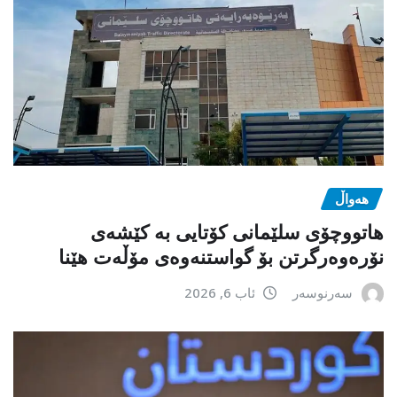
هەواڵ
هاتووچۆی سلێمانی کۆتایی بە کێشەی
نۆرەوەرگرتن بۆ گواستنەوەی مۆڵەت هێنا
سەرنوسەر
ئاب 6, 2026