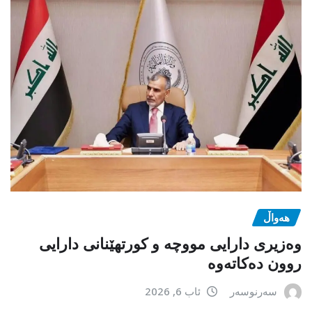
هەواڵ
وەزیری دارایی مووچە و کورتهێنانی دارایی
روون دەکاتەوە
سەرنوسەر
ئاب 6, 2026