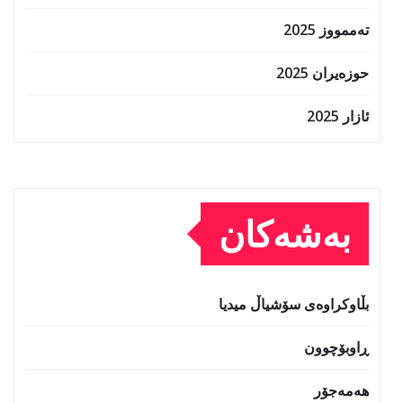
تەممووز 2025
حوزه‌یران 2025
ئازار 2025
بەشەکان
بڵاوکراوەی سۆشیاڵ میدیا
ڕاوبۆچوون
هەمەجۆر