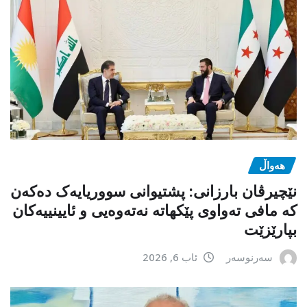
هەواڵ
نێچیرڤان بارزانی: پشتیوانی سووریایەک دەکەن
کە مافی تەواوی پێکهاتە نەتەوەیی و ئایینییەکان
بپارێزێت
سەرنوسەر
ئاب 6, 2026