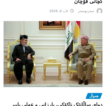
کچانی قۆچان
سەرنوسەر
ئاب 6, 2026
هەواڵ
دوای ساڵانێک ناکۆکی، بارزانی و عەلی باپیر