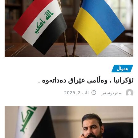
هەواڵ
ئۆکرانیا ، وەڵامی عێراق دەداتەوە .
سەرنوسەر
ئاب 2, 2026