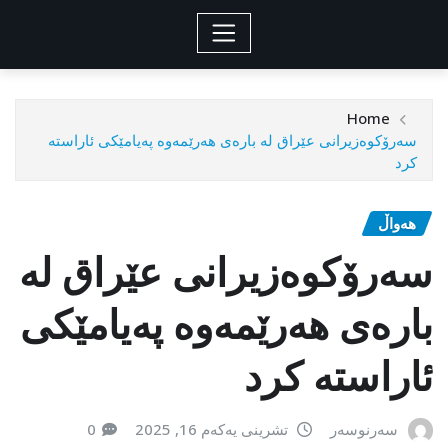
Home
سەرۆکوەزیرانی عێراق لە بارەی هەرێمەوە پەیامێکی ئاراستە
کرد
هەواڵ
سەرۆکوەزیرانی عێراق لە
بارەی هەرێمەوە پەیامێکی
ئاراستە کرد
سەرنوسەر
تشرینی یەکەم 16, 2025
0