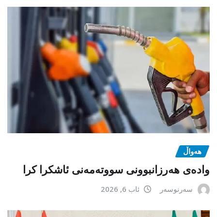
هەواڵ
وادەی هەرزانبوونی سووتەمەنی ئاشکرا کرا
سەرنوسەر
ئاب 6, 2026