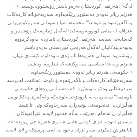
لەگەڵ هەرێمی کوردستان بەرەو باشتر ڕۆیشتووە .وتیشی \”
هەرێم زیاتر لەوەی دەستوور ڕێگەیداوە، سەربەخۆیانە کاردەکات
و ناگەڕێتەوە بۆ ناوەند\”. محەمەد شیاع سودانی سەرۆکوەزیرانی
عێراق، لە میانی کۆبوونەوەیەکیدا لەگەڵ ژمارەیەک ڕۆشنبیر و
کەسایەتی سیاسی هەرێمی کوردستان، ئاماژەی بەوەکردووە
پەیوەندییەکانیان لەگەڵ هەرێمی کوردستان بەرەو باشتر
ڕۆیشتووە. سودانی هەروەها ئاماژەی بەوەداوە، کێشەی نێوان
هەرێم و بەغدا سیاسیی نییە وکێشەکە ئیدارییە. وتیشی
\”حکومەتی هەرێم زیاتر لەوەی دەستوور ڕێگەیداوە،
سەربەخۆیانە کاردەکات و ناگەڕێتەوە بۆ ناوەند، تەنانەت لە پرسە
سیادییەکانی وەکو نەوتیش دا کە دەسەڵاتی ڕەهای حکومەتی
ناوەندە.\” سەبارەت بە بارودۆخی ناوچەکە و ئەگەری پەککەوتنی
هەڵبژاردنی ئەنجومەنی نوێنەران، سەرچاوەکە وتی: تا ئێستا
هەڵبژاردن ئەنجام دەدرێت، بەڵام هەموو لایەنە عێراقییەکان
ترسیان لەوەیە دوای کۆتایی هاتنی شەڕی غەززە چی ڕوودەدات،
ئایا هێرش دەکرێتە سەر ئێران یاخود نە، ئەمە پرسێکە و لای لایەنە