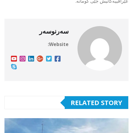
عێراقییەکانیش جێی گومانە.
سەرنوسەر
Website:
RELATED STORY