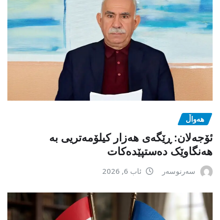
هەواڵ
ئۆجەلان: ڕێگەی هەزار کیلۆمەتریی بە
هەنگاوێک دەستپێدەکات
سەرنوسەر
ئاب 6, 2026