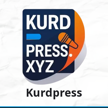
Ski
t
conten
Kurdpress