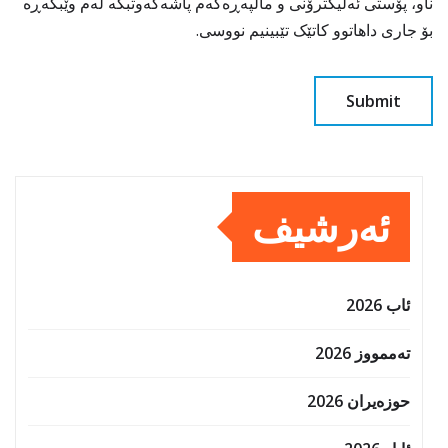
ناو، پۆستی ئەلیکترۆنی و ماڵپەڕەکەم پاشەکەوتبکە لەم وێبگەڕە
بۆ جاری داهاتوو کاتێک تێبینیم نووسی.
ئەرشیف
ئاب 2026
تەممووز 2026
حوزه‌یران 2026