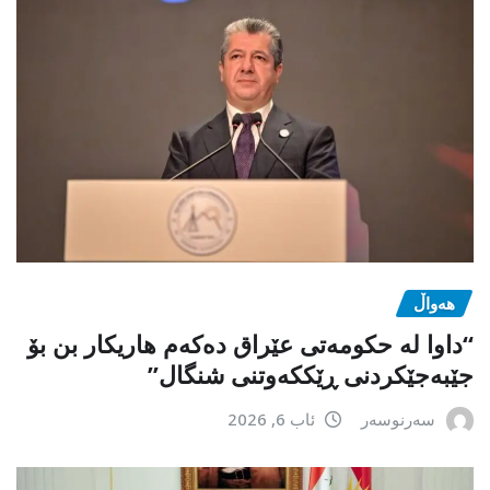
هەواڵ
“داوا لە حكومەتی عێراق دەكەم هاریكار بن بۆ
جێبەجێكردنی ڕێككەوتنی شنگال”
سەرنوسەر
ئاب 6, 2026