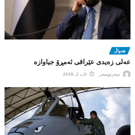
هەواڵ
عەلی زەیدی عێراقی ئەمڕۆ جیاوازە
سەرنوسەر
ئاب 2, 2026