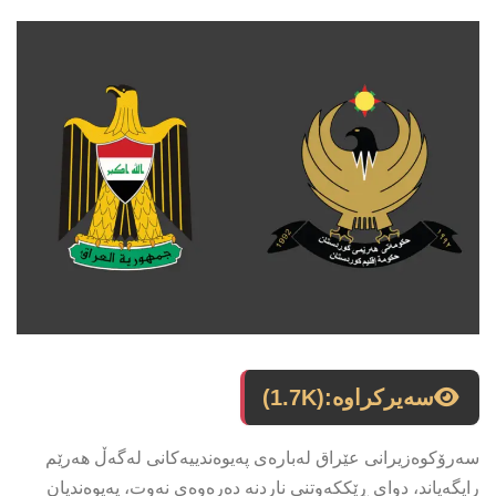
سەیرکراوە:
(1.7K)
سەرۆکوەزیرانی عێراق لەبارەی پەیوەندییەکانی لەگەڵ هەرێم
رایگەیاند، دوای ڕێککەوتنی ناردنە دەرەوەی نەوت، پەیوەندیان