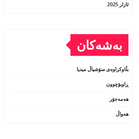
ئازار 2025
بەشەکان
بڵاوکراوەی سۆشیاڵ میدیا
ڕاوبۆچوون
هەمەجۆر
هەواڵ