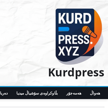
Ski
t
conten
Kurdpress
هەواڵ
هەمەجۆر
بڵاوکراوەی سۆشیاڵ میدیا
دەربا