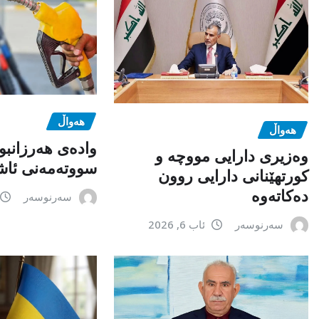
هەواڵ
هەواڵ
وادەی هەرزانبو
وەزیری دارایی مووچە و
سووتەمەنی ئاشک
کورتهێنانی دارایی روون
دەکاتەوە
سەرنوسەر
سەرنوسەر
ئاب 6, 2026