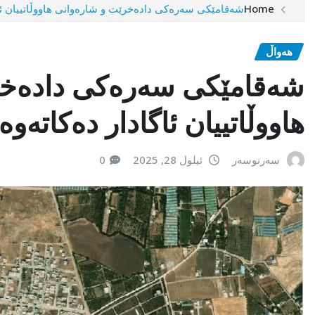
Home
شەقامێکی سەرەکی دادەخرێت و شارەوانی هاووڵاتییان ئاگ
هەواڵ
شەقامێکی سەرەکی دادەخر
هاووڵاتییان ئاگادار دەکاتەوە
سەرنوسەر
ئیلول 28, 2025
0