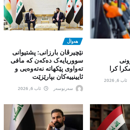
هەواڵ
نێچیرڤان بارزانی: پشتیوانی
ونی
سووریایەک دەکەن کە مافی
را کرا
تەواوی پێکهاتە نەتەوەیی و
ئایینییەکان بپارێزێت
ئاب 6, 2026
سەرنوسەر
ئاب 6, 2026