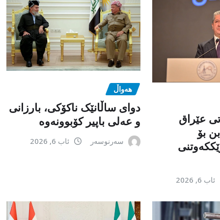
هەواڵ
دوای ساڵانێک ناکۆکی، بارزانی
تی عێراق
و عەلی باپیر کۆبوونەوە
ن بۆ
سەرنوسەر
ئاب 6, 2026
ێككەوتنی
ئاب 6, 2026