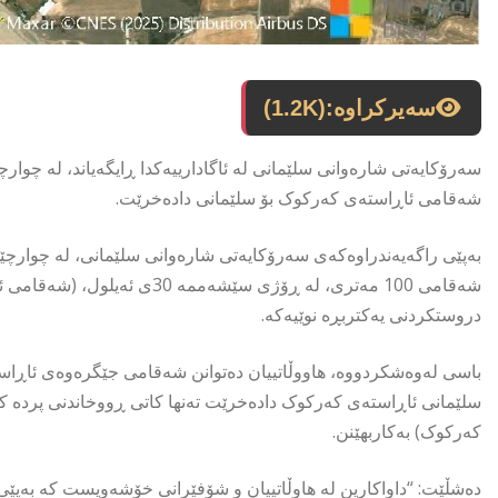
سەیرکراوە:
(1.2K)
شەقامی ئاڕاستەی کەرکوک بۆ سلێمانی دادەخرێت.
بەپێی راگەیەندراوەکەی سەرۆکایەتی شارەوانی سلێمانی، لە چوارچێ
شەقامی 100 مەتری، لە ڕۆژی سێ
دروستکردنی یەکتربڕە نوێیەکە.
سلێمانی ئاڕاستەی کەرکوک دادەخرێت تەنها کاتی ڕووخاندنی پردە کۆ
کەرکوک) بەکاربهێنن.
دەشڵێت: “داواکارین لە هاوڵاتییان و شۆفێرانی خۆشەویست کە بەپێ