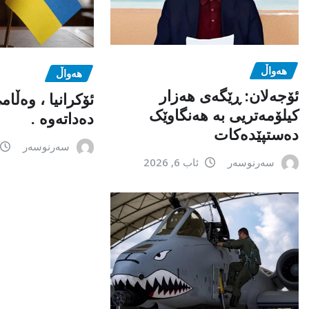
هەواڵ
هەواڵ
ئۆجەلان: ڕێگەی هەزار
ئۆکرانیا ، وەڵا
کیلۆمەتریی بە هەنگاوێک
دەداتەوە .
دەستپێدەکات
سەرنوسەر
سەرنوسەر
ئاب 6, 2026