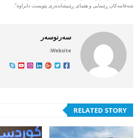
شەقامەکان ڕێنمایی و هێمای ڕێنیشاندەری پێویست دانراوە”.
سەرنوسەر
Website:
RELATED STORY