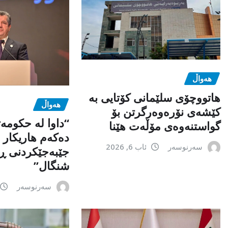
هەواڵ
هاتووچۆی سلێمانی کۆتایی بە
هەواڵ
کێشەی نۆرەوەرگرتن بۆ
“داوا لە حكومە
گواستنەوەی مۆڵەت هێنا
دەكەم هاریكار ب
سەرنوسەر
ئاب 6, 2026
جێبەجێكردنی ڕ
شنگال”
سەرنوسەر