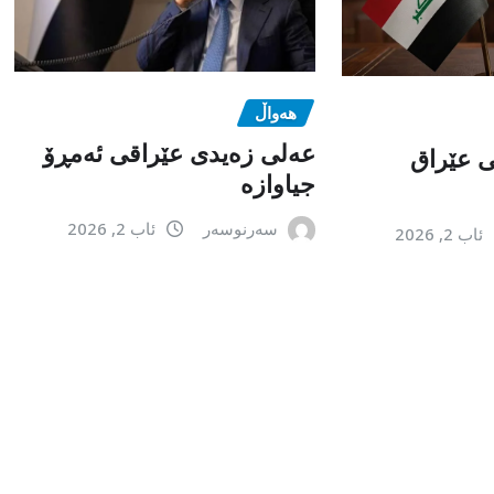
هەواڵ
عەلی زەیدی عێراقی ئەمڕۆ
می عێراق
جیاوازە
سەرنوسەر
ئاب 2, 2026
ئاب 2, 2026