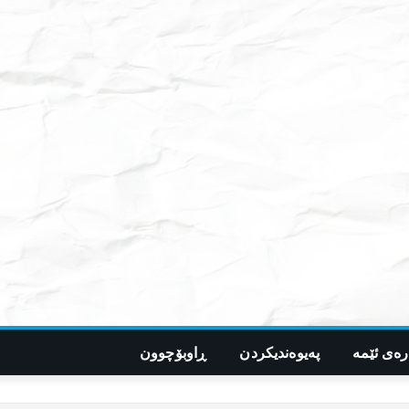
رەی ئێمە
پەیوەندیکردن
ڕاوبۆچوون