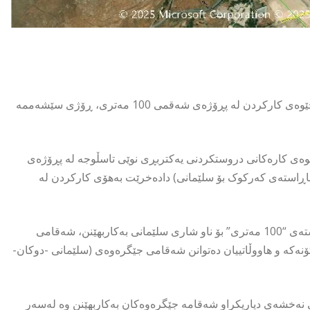
سەرۆکایەتی شارەوانی سلێمانی لە ئاگادارییەکدا ڕایگەیاند، لە چوارچێوەی کارکردن لە پڕۆژەی شەقمی 100 مەتری، ڕۆژی سێشەممە
وەی کارەکانی دروستکردنی یەکتربڕی نوێی تاسڵوجە لە پڕۆژەی
شەممە 30ی ئەیلول، (شەقامی ئاڕاستەی کەرکوک بۆ سلێمانی) دادەخرێت بەهۆی کارکردن لە
باسی لەوەشکردووە، هاووڵاتییان دەتوانن شەقامی جێگرەوەی ئاڕاستەی “100 مەتری” بۆ ناو شاری سلێمانی بەکاربهێنن، شەقامی
نەکە و هاووڵاتییان دەتوانن شەقامی جێگرەوەی (سلێمانی -دوکان-
ی نەخشەی دیاریکراو شەقامە جێگرەوەکان بەکاربهێنن وە لەسەر