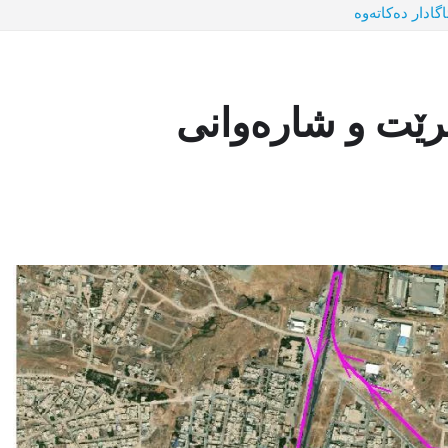
ادار دەکاتەوە
ێت و شارەوانی