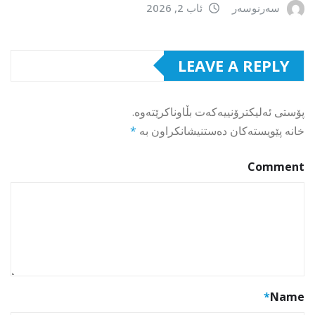
سەرنوسەر
ئاب 2, 2026
LEAVE A REPLY
پۆستی ئەلیکترۆنییەکەت بڵاوناکرێتەوە.
خانە پێویستەکان دەستنیشانکراون بە
*
Comment
*
Name