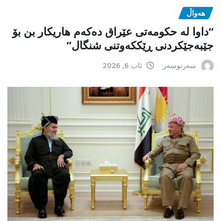
هەواڵ
“داوا لە حكومەتی عێراق دەكەم هاریكار بن بۆ
جێبەجێكردنی ڕێككەوتنی شنگال”
سەرنوسەر
ئاب 6, 2026