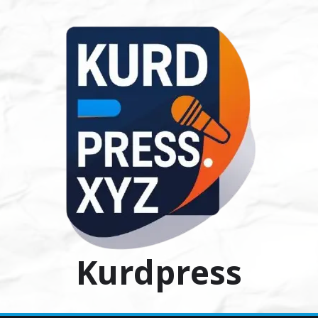
Ski
t
conten
Kurdpress