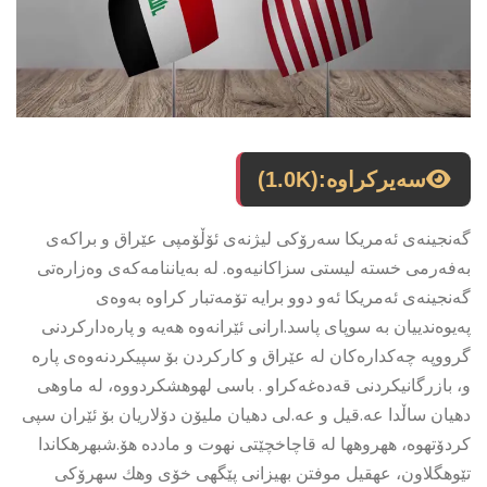
سەیرکراوە:
(1.0K)
گەنجینەی ئەمریکا سەرۆکی لیژنەی ئۆڵۆمپی عێراق و براکەی
بەفەرمی خستە لیستی سزاکانیەوە. لە بەیاننامەکەی وەزارەتی
گەنجینەی ئەمریکا ئەو دوو برایە تۆمەتبار کراوە بەوەی
پەیوەندییان بە سوپای پاسد.ارانی ئێرانەوە هەیە و پارەدارکردنی
گرووپە چەکدارەکان لە عێراق و کارکردن بۆ سپیکردنەوەی پارە
و، بازرگانیکردنی قەدەغەکراو . باسی لهوهشكردووه، له ماوهی
دهیان ساڵدا عه.قیل و عه.لی دهیان ملیۆن دۆلاریان بۆ ئێران سپی
كردۆتهوه، ههروهها له قاچاخچێتی نهوت و مادده هۆ.شبهرهكاندا
تێوهگلاون، عهقیل موفتن بهیزانی پێگهی خۆی وهك سهرۆكی