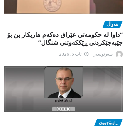
هەواڵ
“داوا لە حكومەتی عێراق دەكەم هاریكار بن بۆ
جێبەجێكردنی ڕێككەوتنی شنگال”
سەرنوسەر
ئاب 6, 2026
ڕاوبۆچوون