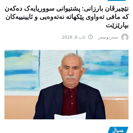
نێچیرڤان بارزانی: پشتیوانی سووریایەک دەکەن
کە مافی تەواوی پێکهاتە نەتەوەیی و ئایینییەکان
بپارێزێت
سەرنوسەر
ئاب 6, 2026
هەواڵ