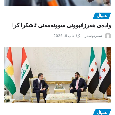
هەواڵ
وادەی هەرزانبوونی سووتەمەنی ئاشکرا کرا
سەرنوسەر
ئاب 6, 2026
هەواڵ