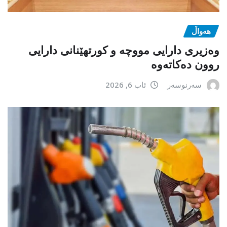
هەواڵ
وەزیری دارایی مووچە و کورتهێنانی دارایی
روون دەکاتەوە
سەرنوسەر
ئاب 6, 2026