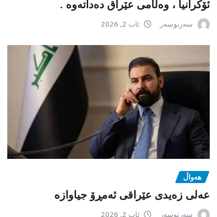
ئۆکرانیا ، وەڵامی عێراق دەداتەوە .
سەرنوسەر
ئاب 2, 2026
هەواڵ
عەلی زەیدی عێراقی ئەمڕۆ جیاوازە
سەرنوسەر
ئاب 2, 2026