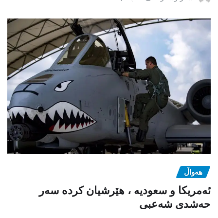
هەواڵ
ئەمریکا و سعودیە ، هێرشیان کردە سەر
حەشدی شەعبی