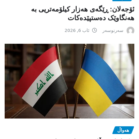
ئۆجەلان: ڕێگەی هەزار کیلۆمەتریی بە
هەنگاوێک دەستپێدەکات
سەرنوسەر
ئاب 6, 2026
هەواڵ