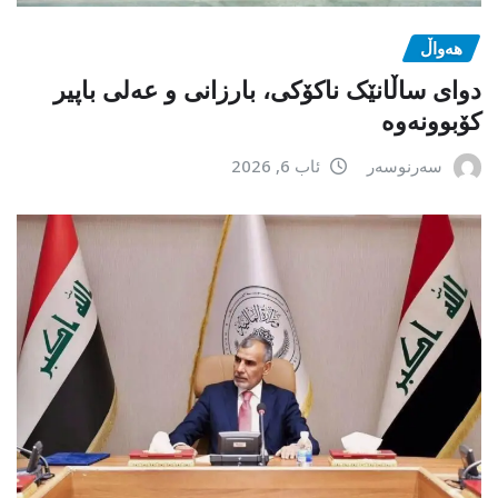
هەواڵ
دوای ساڵانێک ناکۆکی، بارزانی و عەلی باپیر
کۆبوونەوە
سەرنوسەر
ئاب 6, 2026