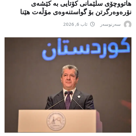
هاتووچۆی سلێمانی کۆتایی بە کێشەی
نۆرەوەرگرتن بۆ گواستنەوەی مۆڵەت هێنا
سەرنوسەر
ئاب 6, 2026