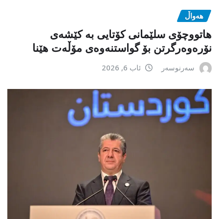
هەواڵ
هاتووچۆی سلێمانی کۆتایی بە کێشەی
نۆرەوەرگرتن بۆ گواستنەوەی مۆڵەت هێنا
سەرنوسەر
ئاب 6, 2026