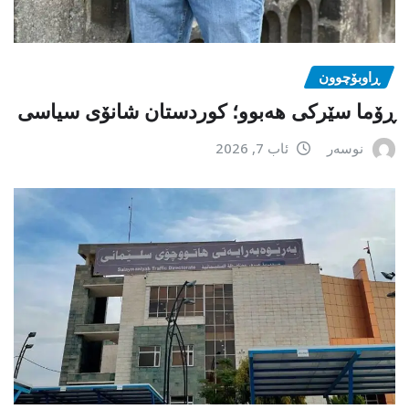
ڕاوبۆچوون
ڕۆما سێرکی هەبوو؛ کوردستان شانۆی سیاسی
نوسەر
ئاب 7, 2026