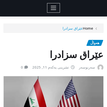
Home
عێراق سزادرا
هەواڵ
عێراق سزادرا
سەرنوسەر
تشرینی یەکەم 11, 2025
0