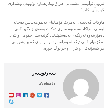
لیژنهی ئۆڵۆمپی نیشتمانی عێراق بهكارهێناوه بۆئهوهی بهشداری
گهندهڵی بكات”.
هاوکات گەنجینەی ئەمریکا کۆمپانیای ئەلمو.هەندیس دەخاتە
لیستی سزاکانەوە و تۆمەتباری دەکات بەوەی چالاکییەکانی
دەقۆزێتەوە لەڕێگەی بەدەستهێنانی گرێبەستی حکومی و پێدانی
بە کۆمپانیاکانی دیکە لە بەرامبەر ئەو پارەیەی کە بۆ پشتیوانی
فراکسیۆنەکان و ئێران و حز.بو.ڵڵا چووە.
سەرنوسەر
Website: