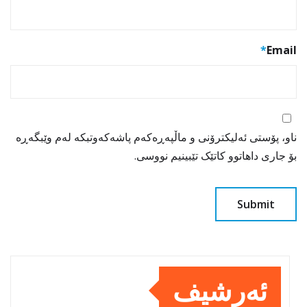
*
Email
ناو، پۆستی ئەلیکترۆنی و ماڵپەڕەکەم پاشەکەوتبکە لەم وێبگەڕە
بۆ جاری داهاتوو کاتێک تێبینیم نووسی.
ئەرشیف