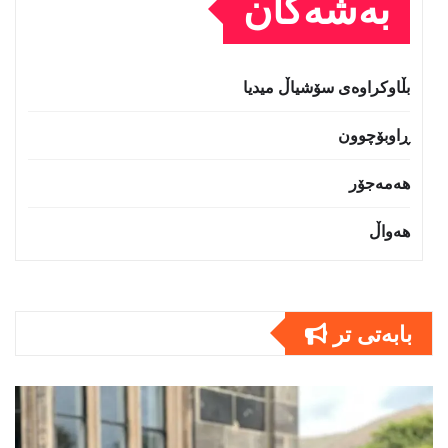
بەشەکان
بڵاوکراوەی سۆشیاڵ میدیا
ڕاوبۆچوون
هەمەجۆر
هەواڵ
بابەتى تر