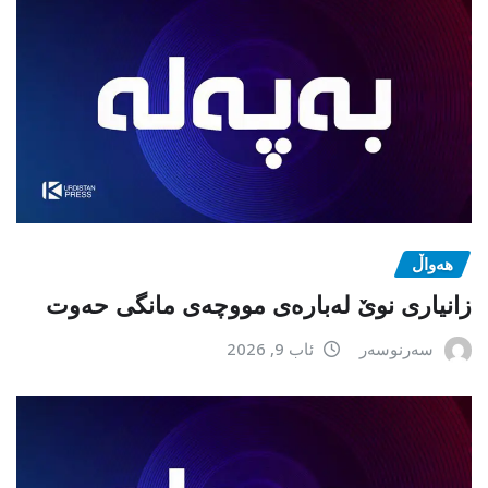
هەواڵ
زانیاری نوێ لەبارەی مووچەی مانگی حەوت
سەرنوسەر
ئاب 9, 2026