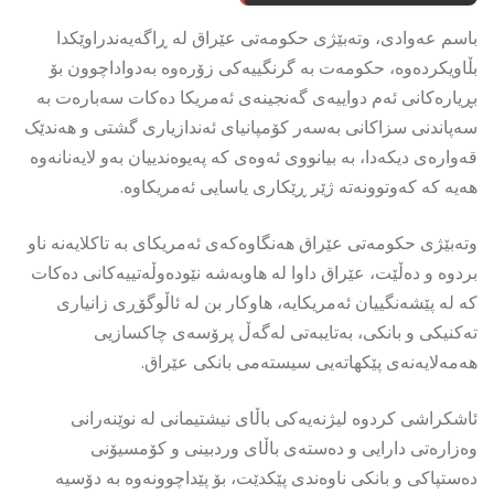
باسم عەوادی، وتەبێژی حکومەتی عێراق لە ڕاگەیەندراوێکدا
بڵاویکردەوە، حکومەت بە گرنگییەکی زۆرەوە بەدواداچوون بۆ
بڕیارەکانی ئەم دواییەی گەنجینەی ئەمریکا دەکات سەبارەت بە
سەپاندنی سزاکانی بەسەر کۆمپانیای ئەندازیاری گشتی و هەندێک
قەوارەی دیکەدا، بە بیانووی ئەوەی کە پەیوەندییان بەو لایەنانەوە
هەیە کە کەوتوونەتە ژێر ڕێکاری یاسایی ئەمریکاوە.
وتەبێژی حکومەتی عێراق هەنگاوەکەی ئەمریکای بە تاکلایەنە ناو
بردوە و دەڵێت، عێراق داوا لە هاوبەشە نێودەوڵەتییەکانی دەکات
کە لە پێشەنگییان ئەمریکایە، هاوکار بن لە ئاڵوگۆڕی زانیاری
تەکنیکی و بانکی، بەتایبەتی لەگەڵ پرۆسەی چاکسازیی
هەمەلایەنەی پێکهاتەیی سیستەمی بانکی عێراق.
ئاشکراشی کردوە لیژنەیەکی باڵای نیشتیمانی لە نوێنەرانی
وەزارەتی دارایی و دەستەی باڵای وردبینی و کۆمسیۆنی
دەستپاکی و بانکی ناوەندی پێکدێت، بۆ پێداچوونەوە بە دۆسیە