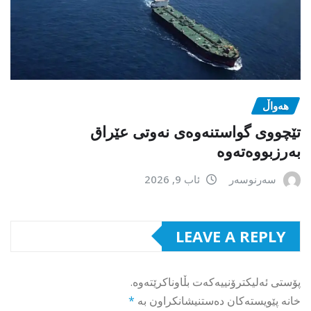
هەواڵ
تێچووی گواستنەوەی نەوتی عێراق
بەرزبووەتەوە
سەرنوسەر
ئاب 9, 2026
LEAVE A REPLY
پۆستی ئەلیکترۆنییەکەت بڵاوناکرێتەوە.
خانە پێویستەکان دەستنیشانکراون بە
*