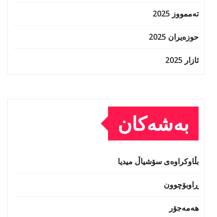
تەممووز 2025
حوزه‌یران 2025
ئازار 2025
بەشەکان
بڵاوکراوەی سۆشیاڵ میدیا
ڕاوبۆچوون
هەمەجۆر