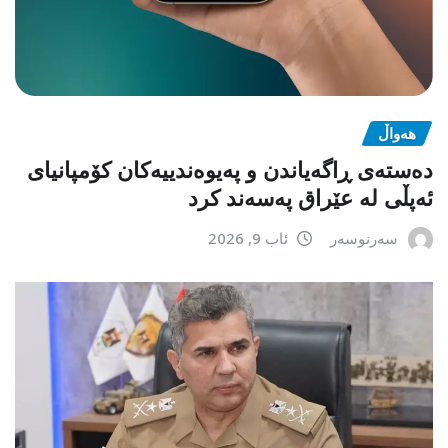
هەواڵ
دەستەی ڕاگەیاندن و پەیوەندییەکان کۆمپانیای
ئەپڵی لە عێراق پەسەند کرد
سەرنوسەر
ئاب 9, 2026