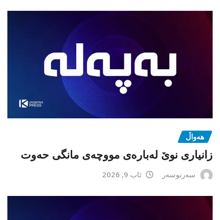
هەواڵ
زانیاری نوێ لەبارەی مووچەی مانگی حەوت
سەرنوسەر
ئاب 9, 2026