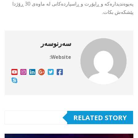
پەیوەندیدارەکە و ڕاپۆرت و ڕاسپاردەکانی لە ماوەی 30 ڕۆژدا
پێشکەش بکات.
سەرنوسەر
Website:
RELATED STORY