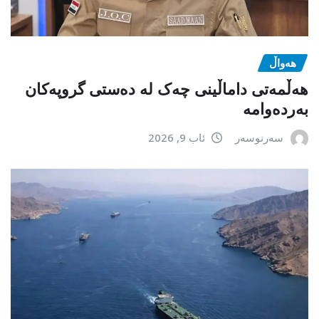
هەواڵ
هەڵمەتی داماڵینی چەک لە دەستی گروپەکان
بەردەوامە
سەرنوسەر
ئاب 9, 2026