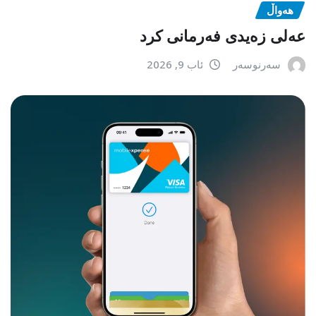
هەواڵ
عەلی زەیدی فەرمانی کرد
سەرنوسەر
ئاب 9, 2026