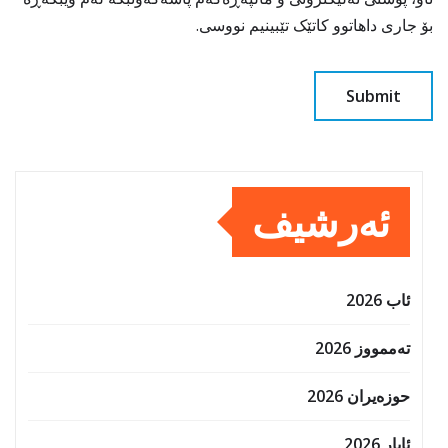
بۆ جاری داهاتوو کاتێک تێبینیم نووسی.
ئەرشیف
ئاب 2026
تەممووز 2026
حوزه‌یران 2026
ئایار 2026