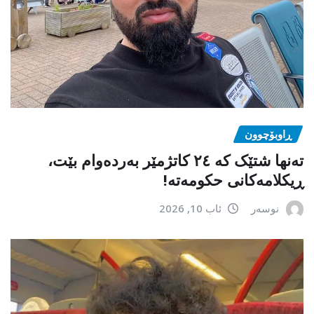
ڕاوبۆچوون
تەنها شتێک کە ٢٤ کاتژمێر بەردەوام بێت،
ڕیکلامەکانی حکومەتە!
نوسەر
ئاب 10, 2026