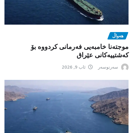
هەواڵ
موجتەنا خامبەیی فەرمانی کردووە بۆ
کەشتییەکانی عێراق
سەرنوسەر
ئاب 9, 2026