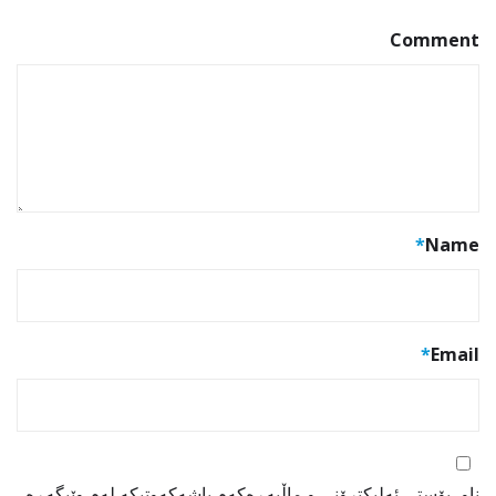
Comment
*
Name
*
Email
ناو، پۆستی ئەلیکترۆنی و ماڵپەڕەکەم پاشەکەوتبکە لەم وێبگەڕە