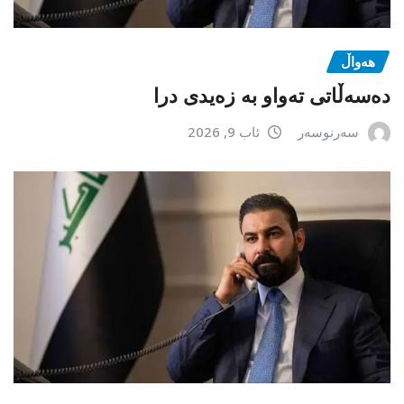
هەواڵ
دەسەڵاتی تەواو بە زەیدی درا
سەرنوسەر
ئاب 9, 2026