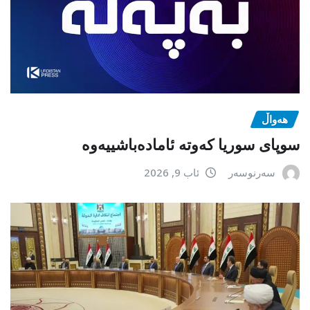
هەواڵ
سوپای سوریا کەوتە ئامادەباشییەوە
سەرنوسەر
ئاب 9, 2026