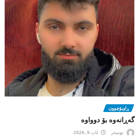
ڕاوبۆچوون
گەڕانەوە بۆ دوواوە
نوسەر
ئاب 9, 2026