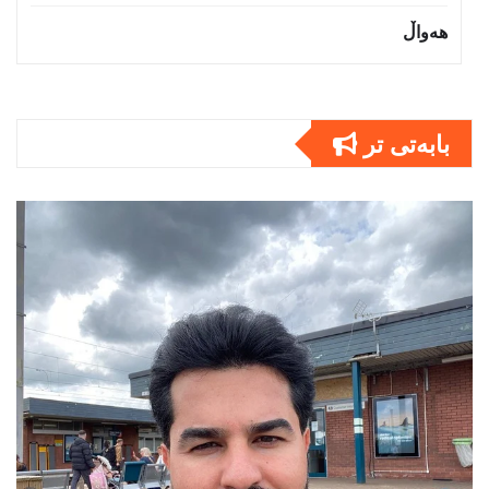
هەواڵ
بابەتى تر