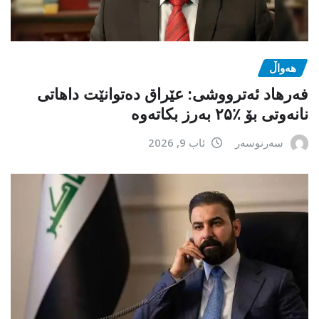
هەواڵ
فەرهاد ئەترووشی: عێراق دەتوانێت داهاتی
نانەوتی بۆ ٪۲۵ بەرز بکاتەوە
سەرنوسەر
ئاب 9, 2026