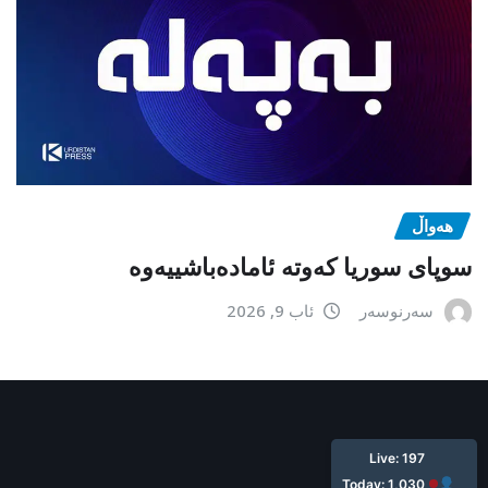
هەواڵ
سوپای سوریا کەوتە ئامادەباشییەوە
سەرنوسەر
ئاب 9, 2026
ئێستا: ١٩٧
ئه‌مرۆ: ١,٠٣٠