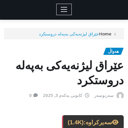
Home
عێراق لیژنەیەکی بەپەلە دروستکرد
هەواڵ
عێراق لیژنەیەکی بەپەلە
دروستکرد
سەرنوسەر
کانونی یەکەم 3, 2025
0
سەیرکراوە:
(1.4K)