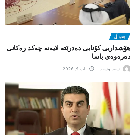
هەواڵ
هۆشداریی کۆتایی دەدرێتە لایەنە چەکدارەکانی
دەرەوەی یاسا
سەرنوسەر
ئاب 9, 2026