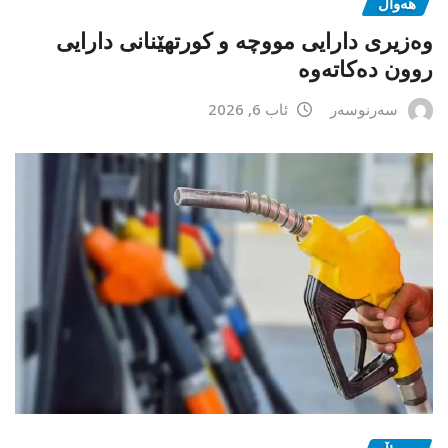
هەواڵ
وەزیری دارایی مووچە و کورتهێنانی دارایی
روون دەکاتەوە
سەرنوسەر
ئاب 6, 2026