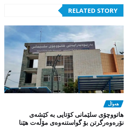
RELATED STORY
هەواڵ
هاتووچۆی سلێمانی کۆتایی بە کێشەی
نۆرەوەرگرتن بۆ گواستنەوەی مۆڵەت هێنا