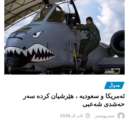
هەواڵ
ئەمریکا و سعودیە ، هێرشیان کردە سەر
حەشدی شەعبی
سەرنوسەر
ئاب 2, 2026