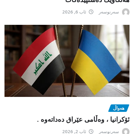
سەرنوسەر
ئاب 6, 2026
هەواڵ
ئۆکرانیا ، وەڵامی عێراق دەداتەوە .
سەرنوسەر
ئاب 2, 2026