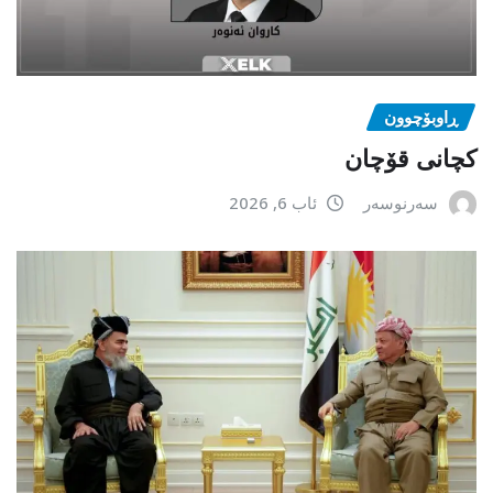
ڕاوبۆچوون
کچانی قۆچان
سەرنوسەر
ئاب 6, 2026