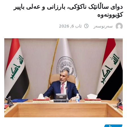
دوای ساڵانێک ناکۆکی، بارزانی و عەلی باپیر
کۆبوونەوە
سەرنوسەر
ئاب 6, 2026