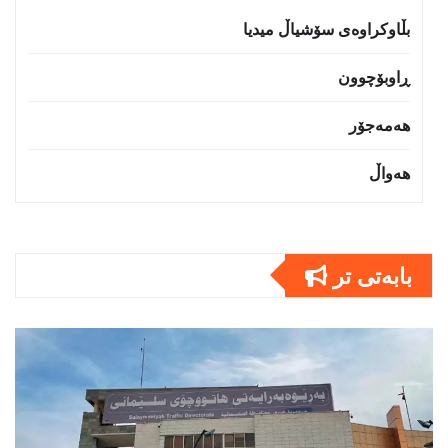
بڵاوکراوەی سۆشیاڵ میدیا
ڕاوبۆچوون
هەمەجۆر
هەواڵ
بابەتى تر