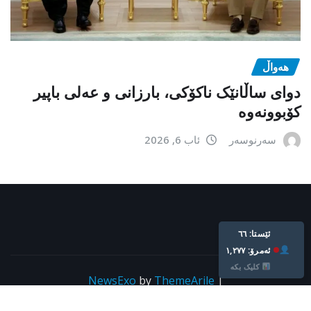
هەواڵ
دوای ساڵانێک ناکۆکی، بارزانی و عەلی باپیر
کۆبوونەوە
سەرنوسەر
ئاب 6, 2026
ئێستا: ٦٦
ئه‌مرۆ: ١,٢٧٧
کلیک بکە
NewsExo
by
ThemeArile
|