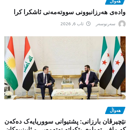
هەواڵ
وادەی هەرزانبوونی سووتەمەنی ئاشکرا کرا
سەرنوسەر
ئاب 6, 2026
هەواڵ
نێچیرڤان بارزانی: پشتیوانی سووریایەک دەکەن
کە مافی تەواوی پێکهاتە نەتەوەیی و ئایینییەکان