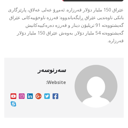
عێراق 150 ملیار دۆلار قەرزارە. ئەمڕۆ عەلی عەلاق، پارێزگاری
بانکی ناوەندیی عێراق ڕایگەیاندووە: قەرزە ناوخۆییەکانی عێراق
گەیشتووەتە 91 تریلیۆن دینار و قەرزە دەرەکییەکانیش
گەیشتووەتە 54 ملیار دۆلار. بەوەش عێراق 150 ملیار دۆلار
قەرزارە.
سەرنوسەر
Website: