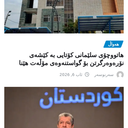
هەواڵ
هاتووچۆی سلێمانی کۆتایی بە کێشەی
نۆرەوەرگرتن بۆ گواستنەوەی مۆڵەت هێنا
سەرنوسەر
ئاب 6, 2026