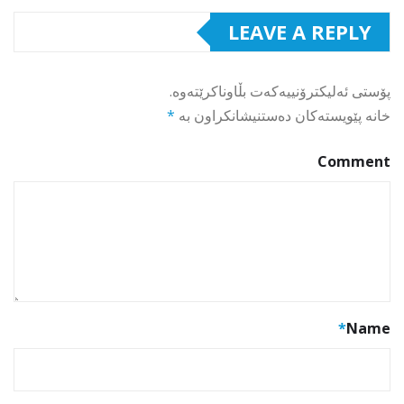
LEAVE A REPLY
پۆستی ئەلیکترۆنییەکەت بڵاوناکرێتەوە.
خانە پێویستەکان دەستنیشانکراون بە
*
Comment
*
Name