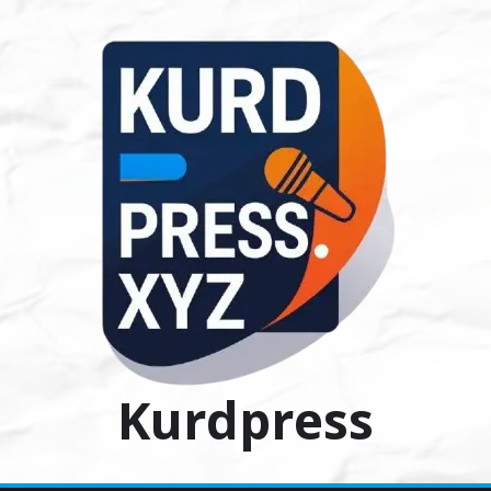
Ski
t
conten
Kurdpress