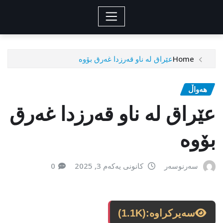
Home
عێراق لە ناو قەرزدا غەرق بۆوە
هەواڵ
عێراق لە ناو قەرزدا غەرق
بۆوە
سەرنوسەر
کانونی یەکەم 3, 2025
0
سەیرکراوە:
(1.1K)