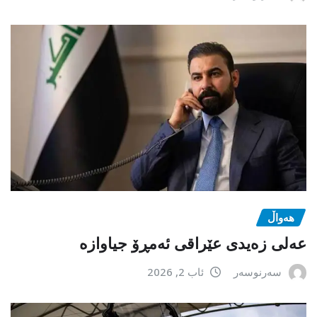
هەواڵ
عەلی زەیدی عێراقی ئەمڕۆ جیاوازە
سەرنوسەر
ئاب 2, 2026