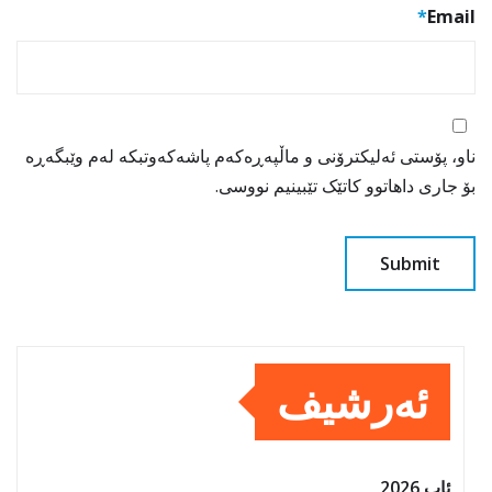
*
Email
ناو، پۆستی ئەلیکترۆنی و ماڵپەڕەکەم پاشەکەوتبکە لەم وێبگەڕە
بۆ جاری داهاتوو کاتێک تێبینیم نووسی.
ئەرشیف
ئاب 2026