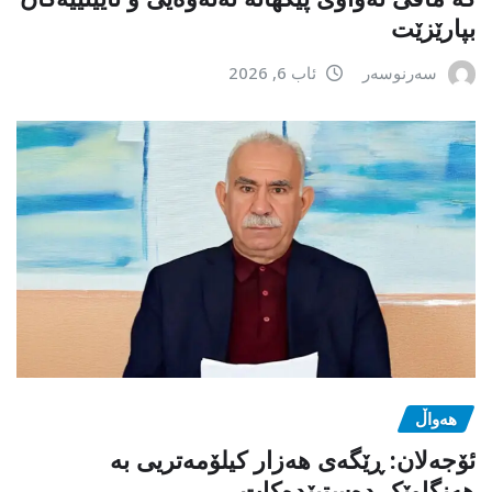
بپارێزێت
سەرنوسەر
ئاب 6, 2026
هەواڵ
ئۆجەلان: ڕێگەی هەزار کیلۆمەتریی بە
هەنگاوێک دەستپێدەکات