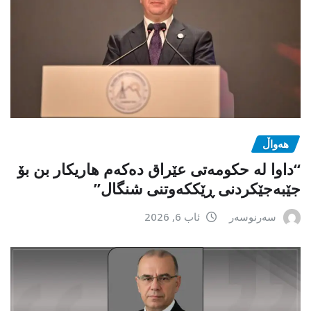
هەواڵ
“داوا لە حكومەتی عێراق دەكەم هاریكار بن بۆ
جێبەجێكردنی ڕێككەوتنی شنگال”
سەرنوسەر
ئاب 6, 2026