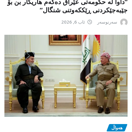
“داوا لە حكومەتی عێراق دەكەم هاریكار بن بۆ
جێبەجێكردنی ڕێككەوتنی شنگال”
سەرنوسەر
ئاب 6, 2026
هەواڵ