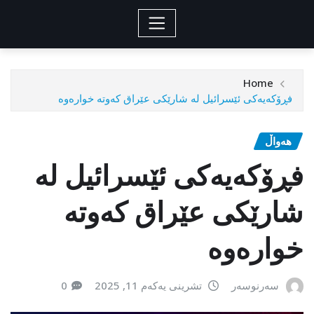
Home
فڕۆكەیەكی ئێسرائیل لە شارێکى عێراق كەوتە خوارەوە
هەواڵ
فڕۆكەیەكی ئێسرائیل لە
شارێکى عێراق كەوتە
خوارەوە
سەرنوسەر
تشرینی یەکەم 11, 2025
0