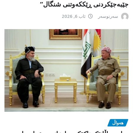
جێبەجێكردنی ڕێككەوتنی شنگال”
سەرنوسەر
ئاب 6, 2026
هەواڵ