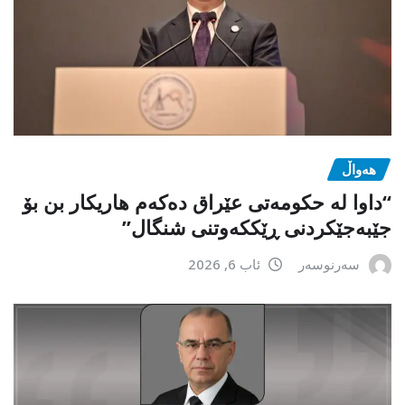
هەواڵ
“داوا لە حكومەتی عێراق دەكەم هاریكار بن بۆ
جێبەجێكردنی ڕێككەوتنی شنگال”
سەرنوسەر
ئاب 6, 2026