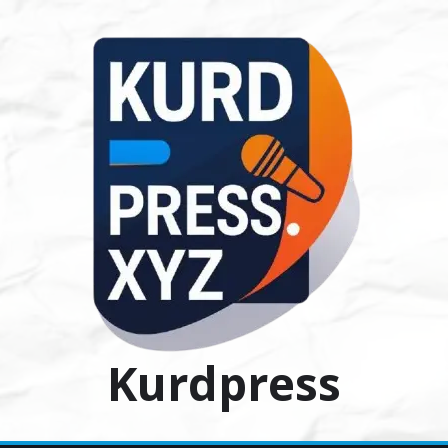
Ski
t
conten
Kurdpress