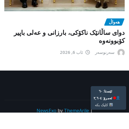
هەواڵ
دوای ساڵانێک ناکۆکی، بارزانی و عەلی باپیر
کۆبوونەوە
سەرنوسەر
ئاب 6, 2026
Live: 60
Today: 2,604
Click Here
NewsExo
by
ThemeArile
|
Copyright © All rights reserved For kurdpress