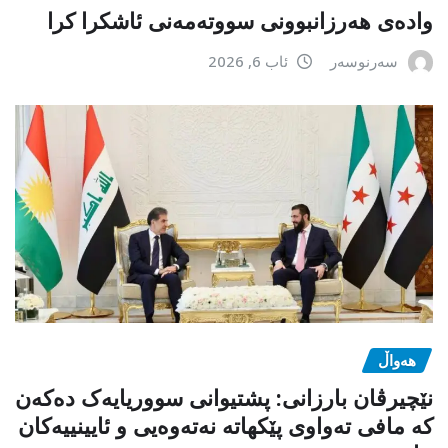
وادەی هەرزانبوونی سووتەمەنی ئاشکرا کرا
سەرنوسەر
ئاب 6, 2026
هەواڵ
نێچیرڤان بارزانی: پشتیوانی سووریایەک دەکەن
کە مافی تەواوی پێکهاتە نەتەوەیی و ئایینییەکان