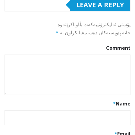
LEAVE A REPLY
پۆستی ئەلیکترۆنییەکەت بڵاوناکرێتەوە.
خانە پێویستەکان دەستنیشانکراون بە
*
Comment
*
Name
*
Email