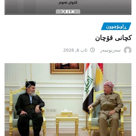
ڕاوبۆچوون
کچانی قۆچان
سەرنوسەر
ئاب 6, 2026