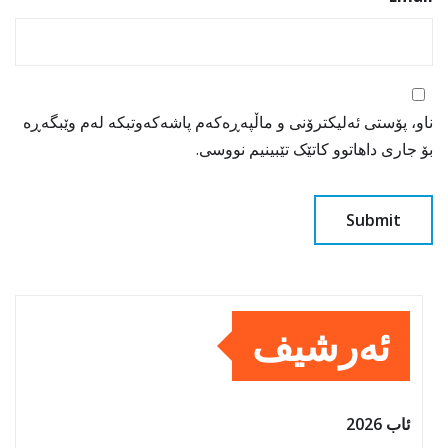
ناو، پۆستی ئەلیکترۆنی و ماڵپەڕەکەم پاشەکەوتبکە لەم وێبگەڕە
بۆ جاری داهاتوو کاتێک تێبینیم نووسی.
ئەرشیف
ئاب 2026