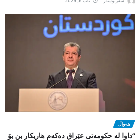
سەرنوسەر
ئاب 6, 2026
هەواڵ
“داوا لە حكومەتی عێراق دەكەم هاریكار بن بۆ