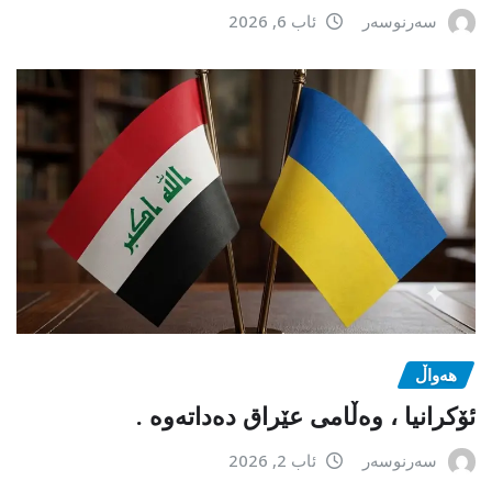
سەرنوسەر
ئاب 6, 2026
هەواڵ
ئۆکرانیا ، وەڵامی عێراق دەداتەوە .
سەرنوسەر
ئاب 2, 2026