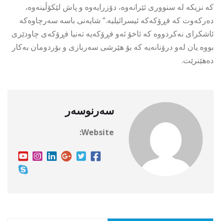
كە نزیكە لە سنووری ئێرانەوە، دۆزرایەوە و پاش لێكۆڵینەوە،
دەركەوت كە فڕۆكەكە ئیسرائیلیە.“ شایەنی باسە سەرچاوەكە
ئاشكرای نەكردووە كە ئاخۆ ئەو فڕۆكەیە تەنیا فڕۆكەی چاودێری
بووە یان لەو درۆنانەیە كە بۆ هێرشی سەربازی و بۆردومان بەكار
دەهێنرێت.
سەرنوسەر
Website: