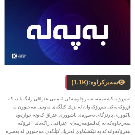
سەیرکراوە:
(1.1K)
ئەمڕۆ یەكشەممە، سەرچاوەیەكی ئەمنیی عێراقی رایگەیاند، كە
فڕۆكەیەكی بێفڕۆكەوان لە نزیك كێڵگەی نەوتیی مەجنوون لە
باكووری پارێزگای بەسڕەی باشووری عێراق كەوتە خوارەوە.
سەرچاوەكە بە (ئەلسۆمەرییە)ی عێراقیی راگەیاند: ”فڕۆكە
بێفڕۆكەوانەكە بە تێكشكاوی لەنزیك كێڵگەی مەجنوون لە بەسڕە