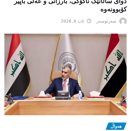
دوای ساڵانێک ناکۆکی، بارزانی و عەلی باپیر
کۆبوونەوە
سەرنوسەر
ئاب 6, 2026
هەواڵ