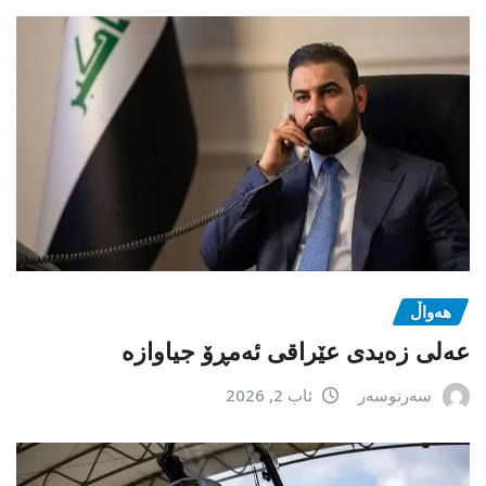
هەواڵ
عەلی زەیدی عێراقی ئەمڕۆ جیاوازە
سەرنوسەر
ئاب 2, 2026