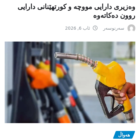
وەزیری دارایی مووچە و کورتهێنانی دارایی
روون دەکاتەوە
سەرنوسەر
ئاب 6, 2026
هەواڵ