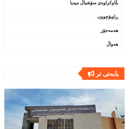
بڵاوکراوەی سۆشیاڵ میدیا
ڕاوبۆچوون
هەمەجۆر
هەواڵ
بابەتى تر