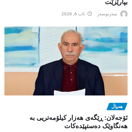
بپارێزێت
سەرنوسەر
ئاب 6, 2026
هەواڵ
ئۆجەلان: ڕێگەی هەزار کیلۆمەتریی بە
هەنگاوێک دەستپێدەکات