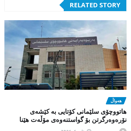
RELATED STORY
هەواڵ
هاتووچۆی سلێمانی کۆتایی بە کێشەی
نۆرەوەرگرتن بۆ گواستنەوەی مۆڵەت هێنا