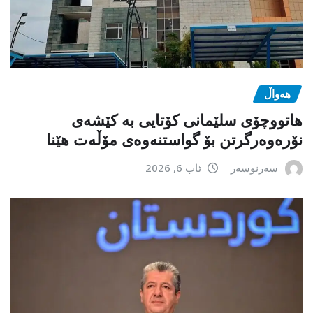
هەواڵ
هاتووچۆی سلێمانی کۆتایی بە کێشەی
نۆرەوەرگرتن بۆ گواستنەوەی مۆڵەت هێنا
سەرنوسەر
ئاب 6, 2026