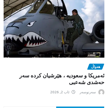
هەواڵ
ئەمریکا و سعودیە ، هێرشیان کردە سەر
حەشدی شەعبی
سەرنوسەر
ئاب 2, 2026