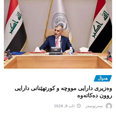
هەواڵ
وەزیری دارایی مووچە و کورتهێنانی دارایی
روون دەکاتەوە
سەرنوسەر
ئاب 6, 2026