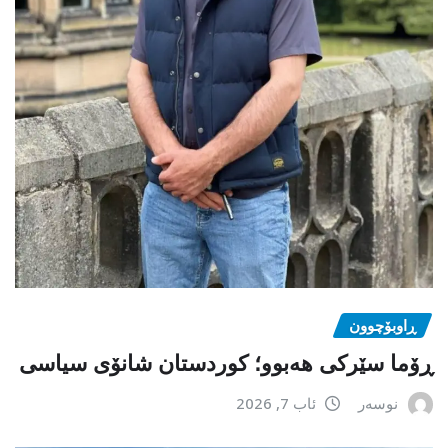
ڕاوبۆچوون
ڕۆما سێرکی هەبوو؛ کوردستان شانۆی سیاسی
نوسەر
ئاب 7, 2026