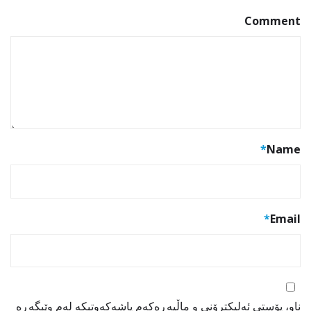
Comment
*
Name
*
Email
ناو، پۆستی ئەلیکترۆنی و ماڵپەڕەکەم پاشەکەوتبکە لەم وێبگەڕە