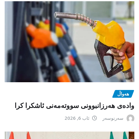
هەواڵ
وادەی هەرزانبوونی سووتەمەنی ئاشکرا کرا
سەرنوسەر
ئاب 6, 2026