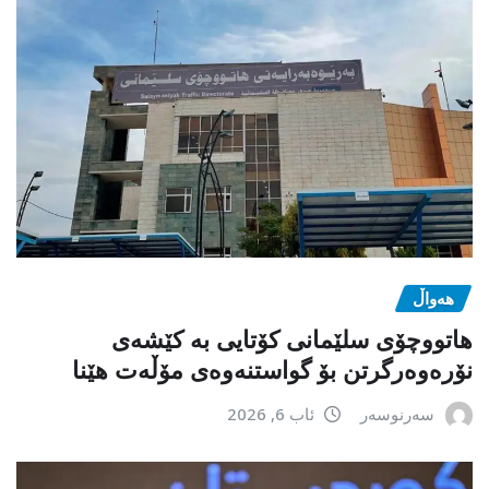
هەواڵ
هاتووچۆی سلێمانی کۆتایی بە کێشەی
نۆرەوەرگرتن بۆ گواستنەوەی مۆڵەت هێنا
سەرنوسەر
ئاب 6, 2026