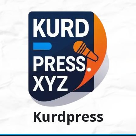
Ski
t
conten
Kurdpress