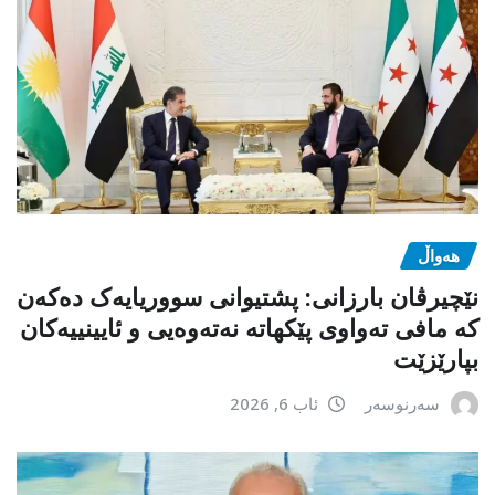
هەواڵ
نێچیرڤان بارزانی: پشتیوانی سووریایەک دەکەن
کە مافی تەواوی پێکهاتە نەتەوەیی و ئایینییەکان
بپارێزێت
سەرنوسەر
ئاب 6, 2026