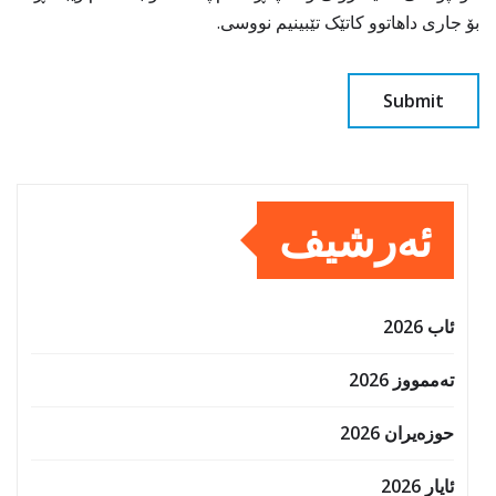
بۆ جاری داهاتوو کاتێک تێبینیم نووسی.
ئەرشیف
ئاب 2026
تەممووز 2026
حوزه‌یران 2026
ئایار 2026