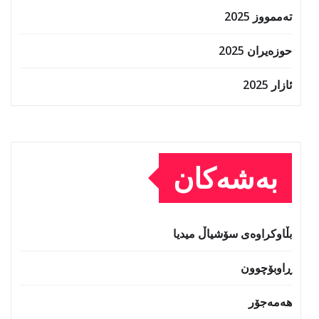
تەممووز 2025
حوزه‌یران 2025
ئازار 2025
بەشەکان
بڵاوکراوەی سۆشیاڵ میدیا
ڕاوبۆچوون
هەمەجۆر