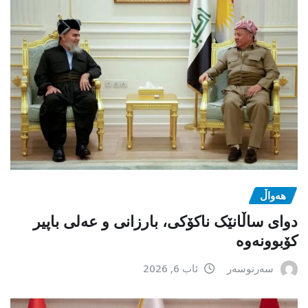
هەواڵ
دوای ساڵانێک ناکۆکی، بارزانی و عەلی باپیر
کۆبوونەوە
سەرنوسەر
ئاب 6, 2026