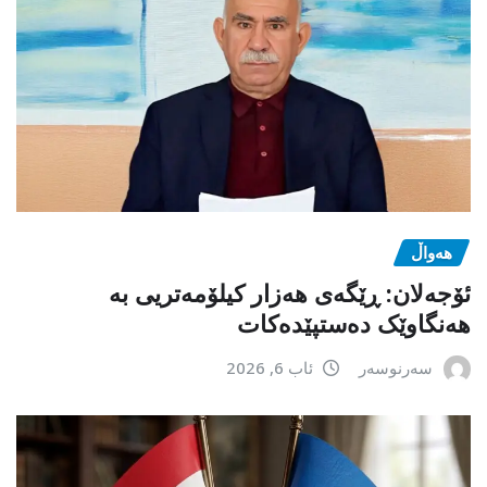
هەواڵ
ئۆجەلان: ڕێگەی هەزار کیلۆمەتریی بە
هەنگاوێک دەستپێدەکات
سەرنوسەر
ئاب 6, 2026