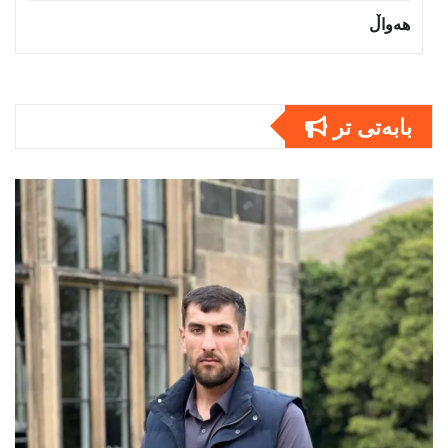
هەواڵ
بابەتى تر