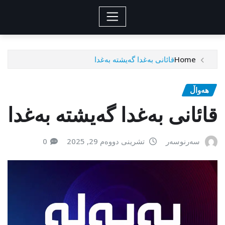
Home
قائانی بەغدا گەیشتە بەغدا
هەواڵ
قائانی بەغدا گەیشتە بەغدا
سەرنوسەر
تشرینی دووەم 29, 2025
0