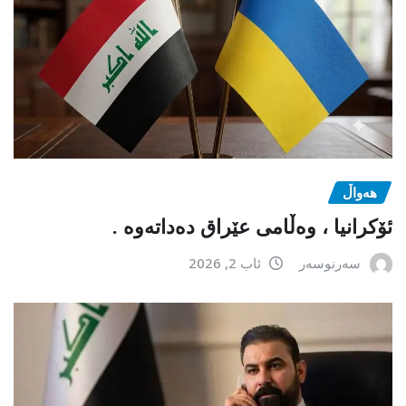
هەواڵ
ئۆکرانیا ، وەڵامی عێراق دەداتەوە .
سەرنوسەر
ئاب 2, 2026