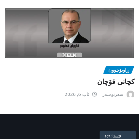
ڕاوبۆچوون
کچانی قۆچان
سەرنوسەر
ئاب 6, 2026
ئێستا: ١٥٦