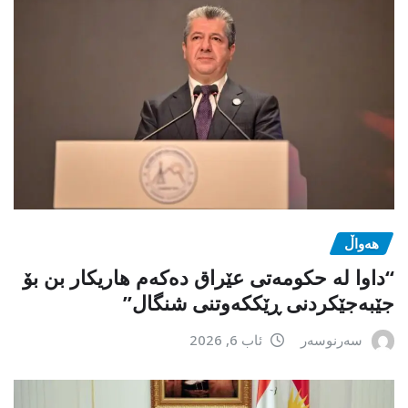
هەواڵ
“داوا لە حكومەتی عێراق دەكەم هاریكار بن بۆ
جێبەجێكردنی ڕێككەوتنی شنگال”
سەرنوسەر
ئاب 6, 2026