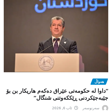
هەواڵ
“داوا لە حكومەتی عێراق دەكەم هاریكار بن بۆ
جێبەجێكردنی ڕێككەوتنی شنگال”
سەرنوسەر
ئاب 6, 2026