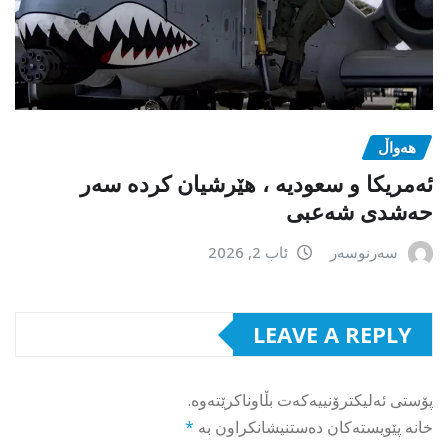
هەواڵ
ئەمریکا و سعودیە ، هێرشیان کردە سەر
حەشدی شەعبی
سەرنوسەر
ئاب 2, 2026
LEAVE A REPLY
پۆستی ئەلیکترۆنییەکەت بڵاوناکرێتەوە.
خانە پێویستەکان دەستنیشانکراون بە
*