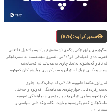
سەیرکراوە:
(875)
بەگوێرەی ڕاپۆرتێكی پێگەی (شەفەق نیوز) ئیسما*عیل قا*ئانی،
فەرماندەی فەیلەقی قو*د*س، ئەمڕۆ سێشەممە بە سەردانێكی
لە ناكاو گەیشتۆتە بەغدا، چاوی بە هەندێك لە كەسایەتیە
سیاسییەكانی نزیك لە ئێران و سەركردەی میلیشیاكان كەوتوە.
لە ڕاپۆرتەكەدا هاتووە، قائا*نی لە دیدارەكانیدا چاوی
بەسەركردەكانی چوارچێوەی هەماهەنگی كەوتوە و جەختی
كردۆتەوە پەیامی ئێران بۆ چوارچێوەی هەماهەنگی ئەوەیە
ململانێكان كەم بكرێتەوە و نابێت بگاتە پێكدادانی سیاسی و
سەربازی..