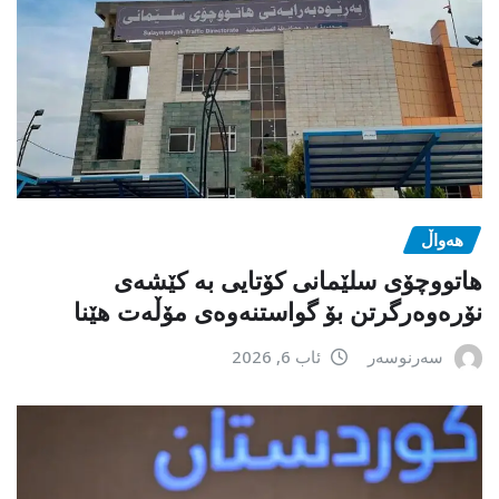
هەواڵ
هاتووچۆی سلێمانی کۆتایی بە کێشەی
نۆرەوەرگرتن بۆ گواستنەوەی مۆڵەت هێنا
سەرنوسەر
ئاب 6, 2026