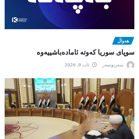
هەواڵ
سوپای سوریا کەوتە ئامادەباشییەوە
سەرنوسەر
ئاب 9, 2026