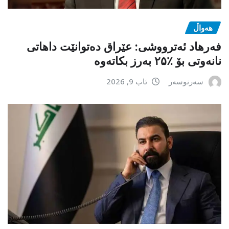
هەواڵ
فەرهاد ئەترووشی: عێراق دەتوانێت داهاتی
نانەوتی بۆ ٪۲۵ بەرز بکاتەوە
سەرنوسەر
ئاب 9, 2026