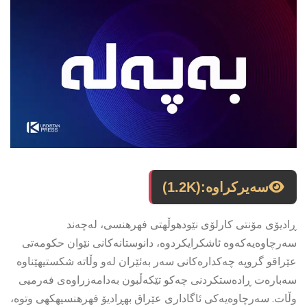
سەیرکراوە:
(1.2K)
ڕادیۆی مۆنتی کارلۆى نێودهوڵهتى فهرهنسى، لەچەند
سەرچاوەیەکەوە ئاشکرایکردوە، دانوستانەکانی نێوان حکومەتی
عێراقو گروپە چەکدارەکانی سەر بەئێران لەو وڵاتە شکستیهێناوە
سەبارەت ڕادەستکردنی چەکو تێکەڵبون بەدامەزراوەی فەرمیی
وڵات. سەرچاوەیەکی ئاگادارى عێراق بهڕادیۆ فهرهنسیهكهى وتوه،