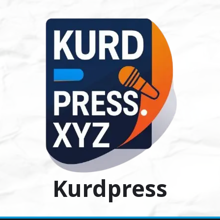
Ski
t
conten
Kurdpress