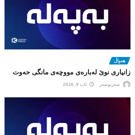
هەواڵ
زانیاری نوێ لەبارەی مووچەی مانگی حەوت
سەرنوسەر
ئاب 9, 2026