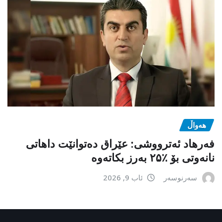
هەواڵ
فەرهاد ئەترووشی: عێراق دەتوانێت داهاتی
نانەوتی بۆ ٪۲۵ بەرز بکاتەوە
سەرنوسەر
ئاب 9, 2026