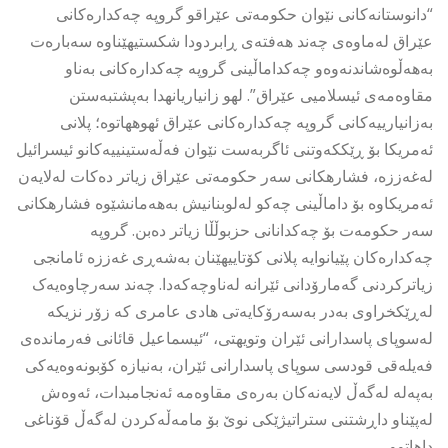
“دانوستانەکانی نێوان حکومەتی عێراقو گروپە چەکدارەکانی
عێراق لەماوەی چەند هەفتەی ڕابردودا شکستیهێناوە سەبارەت
بەهەڵوەشاندنەوەو چەکداماڵینی گروپە چەکدارەکانی بەناو
مقاوەمەی ئیسلامیی عێراق”. لهو زانیاریانهدا بەپشتبەستن
بەزانیارییەکانی گروپە چەکدارەکانی عێراق ئهوههاتوه؛ پلانی
ئەمریکا بۆ ڕێککەوتنی ئاگربەست نێوان فەڵەستینییەکانو ئیسرائیل
لەغەززە، فشارهكانى سەر حکومەتی عێراق زیاتر دەکات لەلایەن
ئەمریکاوە بۆ داماڵینی چەکو لەلوبنانیش بەهەمانشێوە فشارهكانى
سەر حکومەت بۆ چەکدانانی حزبوڵڵا زیاتر دەبن. گروپە
چەکدارەکان پێیانوایە پلانی کۆتاییهێنان بەشەڕی غەززە ئامانجی
زیاترکردنی گەمارۆدانی ئێرانە لەناوچەکەدا. چەند سەرچاوەیەک
لەڕێکخراوی بەدر بەسەرۆکایەتی هادی عامری کە زۆر نزیکە
لەسوپای پاسدارانی ئێران وتویهتى، “ئیسماعیل قائانی فەرماندەی
فەیلەقی قودسی سوپاى پاسدارانى ئێران، بەنیازە کۆبونەوەیەکی
بەپەلە لەگەڵ لایەنەکان بەرەی مقاوەمە ئەنجامبدات، ئەوەش
لەپێناو داڕشتنی ستراتیژێکی نوێ بۆ مامەڵەکردن لەگەڵ قۆناغی
داهاتوو