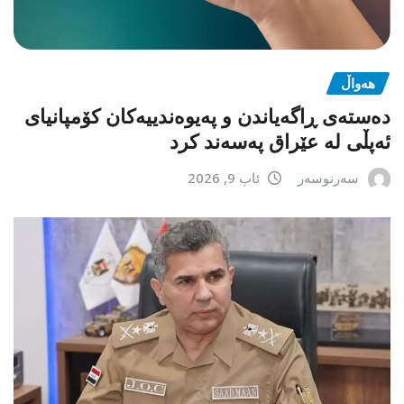
هەواڵ
دەستەی ڕاگەیاندن و پەیوەندییەکان کۆمپانیای
ئەپڵی لە عێراق پەسەند کرد
سەرنوسەر
ئاب 9, 2026