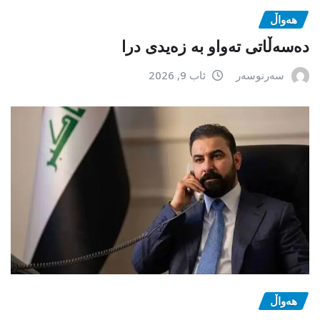
هەواڵ
دەسەڵاتی تەواو بە زەیدی درا
سەرنوسەر
ئاب 9, 2026
هەواڵ