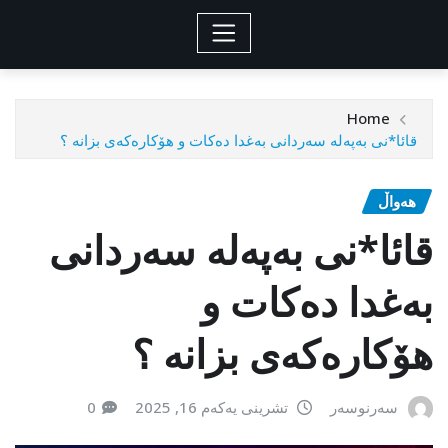
Home
قائا*نی بەپەلە سەردانی بەغدا دەکات و هۆکارەکەی بزانە ؟
هەواڵ
قائا*نی بەپەلە سەردانی
بەغدا دەکات و
هۆکارەکەی بزانە ؟
سەرنوسەر
تشرینی یەکەم 16, 2025
0