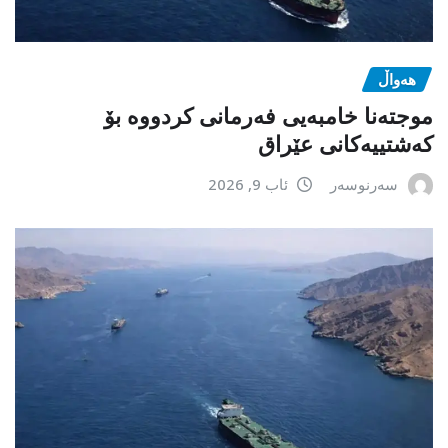
هەواڵ
موجتەنا خامبەیی فەرمانی کردووە بۆ
کەشتییەکانی عێراق
سەرنوسەر
ئاب 9, 2026