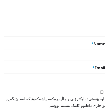
*
Name
*
Email
ناو، پۆستی ئەلیکترۆنی و ماڵپەڕەکەم پاشەکەوتبکە لەم وێبگەڕە
بۆ جاری داهاتوو کاتێک تێبینیم نووسی.