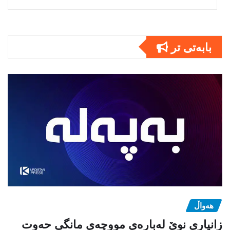
بابەتى تر
هەواڵ
زانیاری نوێ لەبارەی مووچەی مانگی حەوت