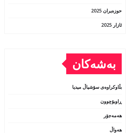
حوزه‌یران 2025
ئازار 2025
بەشەکان
بڵاوکراوەی سۆشیاڵ میدیا
ڕاوبۆچوون
هەمەجۆر
هەواڵ