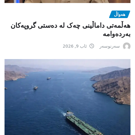
هەواڵ
هەڵمەتی داماڵینی چەک لە دەستی گروپەکان
بەردەوامە
سەرنوسەر
ئاب 9, 2026