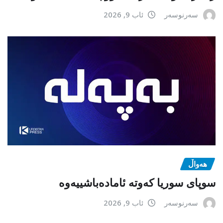
سەرنوسەر
ئاب 9, 2026
هەواڵ
سوپای سوریا کەوتە ئامادەباشییەوە
سەرنوسەر
ئاب 9, 2026