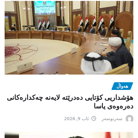
هەواڵ
هۆشداریی کۆتایی دەدرێتە لایەنە چەکدارەکانی
دەرەوەی یاسا
سەرنوسەر
ئاب 9, 2026