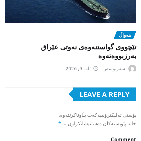
هەواڵ
تێچووی گواستنەوەی نەوتی عێراق
بەرزبووەتەوە
سەرنوسەر
ئاب 9, 2026
LEAVE A REPLY
پۆستی ئەلیکترۆنییەکەت بڵاوناکرێتەوە.
خانە پێویستەکان دەستنیشانکراون بە
*
Comment