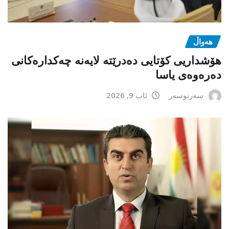
هەواڵ
هۆشداریی کۆتایی دەدرێتە لایەنە چەکدارەکانی
دەرەوەی یاسا
سەرنوسەر
ئاب 9, 2026