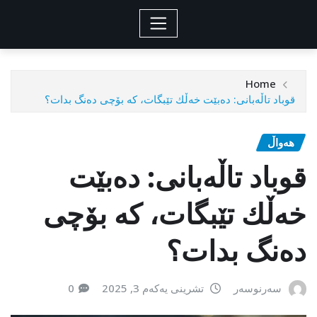
Home
قوباد تاڵەبانی: دەبێت خەڵك تێبگات، كە بۆچی دەنگ بدات؟
هەواڵ
قوباد تاڵەبانی: دەبێت
خەڵك تێبگات، كە بۆچی
دەنگ بدات؟
سەرنوسەر
تشرینی یەکەم 3, 2025
0