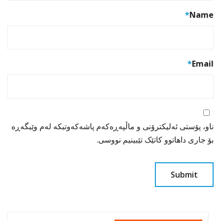
*
Name
*
Email
ناو، پۆستی ئەلیکترۆنی و ماڵپەڕەکەم پاشەکەوتبکە لەم وێبگەڕە
بۆ جاری داهاتوو کاتێک تێبینیم نووسی.