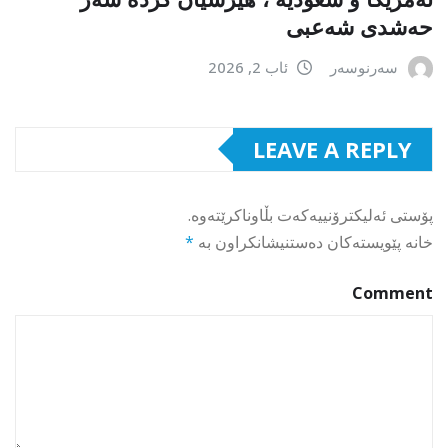
حەشدی شەعبی
سەرنوسەر
ئاب 2, 2026
LEAVE A REPLY
پۆستی ئەلیکترۆنییەکەت بڵاوناکرێتەوە.
خانە پێویستەکان دەستنیشانکراون بە
*
Comment