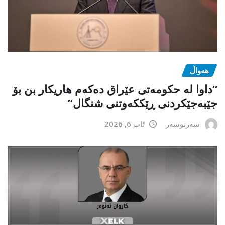
هەواڵ
“داوا لە حكومەتی عێراق دەكەم هاریكار بن بۆ
جێبەجێكردنی ڕێككەوتنی شنگال”
سەرنوسەر
ئاب 6, 2026