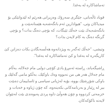
تەماشاكارە لە بەغدا.
قوباد تاڵەبانی، جێگری سەرۆك وەزیرانی هەرێم لە لێدوانێكی بۆ
میدیاكان وتی، “هیوادارین ئەم بانگەشەیە هێمنانەبێت و
بانگەشەیەك بێت خەڵك تێبگات، كە بۆچی دەنگ بدات؟ و بۆچی
گرنگە دەنگ بە كام لایەن بدات؟
وتیشی، “خەڵك ئەگەر بە ویژدانەوە هەڵسەنگادن بكات دەزانن كێ
كاریگەرە لە بەغدا و كێ تەماشاكارە لە بەغدا”.
ڕاشیگەیاند، ڕاستە ئەمڕۆ یادی كۆچی دوایی مام جەلالە، بەڵام
مام جەلال هەر هی من نەبووە وەك باوكێك، بەڵكو مامی گەلێك و
باوكی شۆڕشێك بووە، بۆیە لەژیانی سیاسی و ئاساییمان دەبێت
بیر لە ڕێباز و بەرنامەكانی بكەینەوە، كە چۆن ژیاوە و خەبات و
خزمەتی كردووە و چۆن هەوڵێ داوە پردی پەیوەندی بێت لەنێوان
لایەنە ناكۆكەكان.