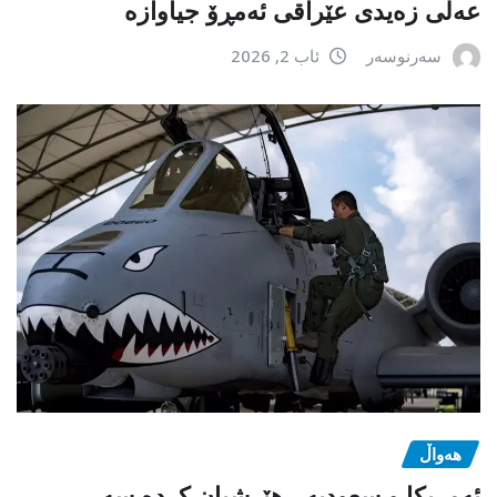
عەلی زەیدی عێراقی ئەمڕۆ جیاوازە
سەرنوسەر
ئاب 2, 2026
هەواڵ
ئەمریکا و سعودیە ، هێرشیان کردە سەر