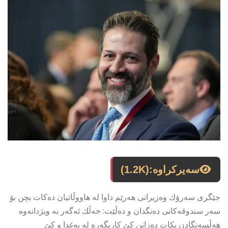
سەیرکراوە:
(1.2K)
جێگری سەرۆك وەزیرانی هەرێم داوا لە هاووڵاتیان دەكات بچن بۆ
سەر سندوقەكانی دەنگدان و دەڵێت: خەڵك ئەگەر بە ویژدانەوە
هەڵسەنگادن بكات دەزانن كێ كاریگەرە لە بەغدا و كێ