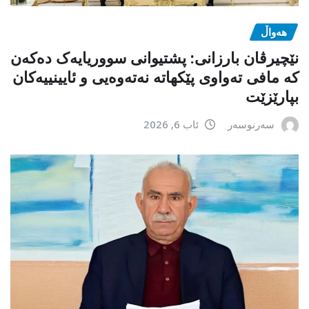
هەواڵ
نێچیرڤان بارزانی: پشتیوانی سووریایەک دەکەن
کە مافی تەواوی پێکهاتە نەتەوەیی و ئایینییەکان
بپارێزێت
سەرنوسەر
ئاب 6, 2026