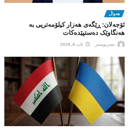
هەواڵ
ئۆجەلان: ڕێگەی هەزار کیلۆمەتریی بە
هەنگاوێک دەستپێدەکات
سەرنوسەر
ئاب 6, 2026