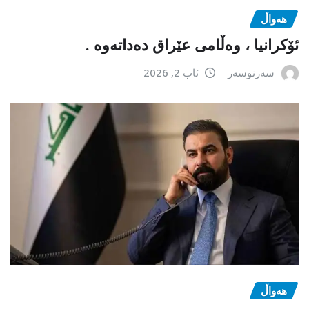
هەواڵ
ئۆکرانیا ، وەڵامی عێراق دەداتەوە .
سەرنوسەر
ئاب 2, 2026
هەواڵ