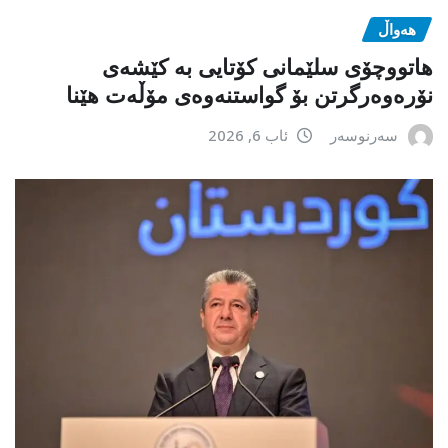
هەواڵ
هاتووچۆی سلێمانی کۆتایی بە کێشەی
نۆرەوەرگرتن بۆ گواستنەوەی مۆڵەت هێنا
سەرنوسەر
ئاب 6, 2026