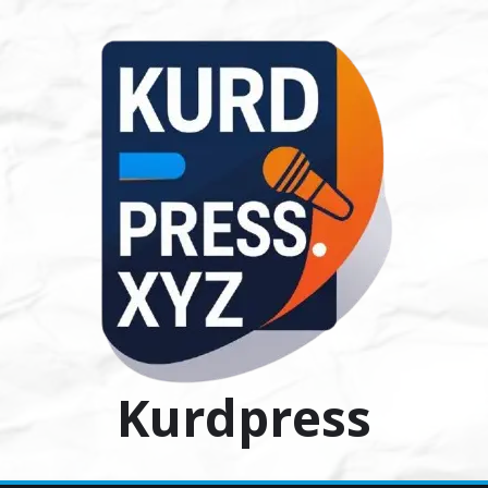
Ski
t
conten
Kurdpress