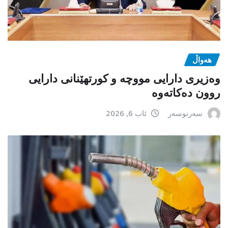
هەواڵ
وەزیری دارایی مووچە و کورتهێنانی دارایی
روون دەکاتەوە
سەرنوسەر
ئاب 6, 2026