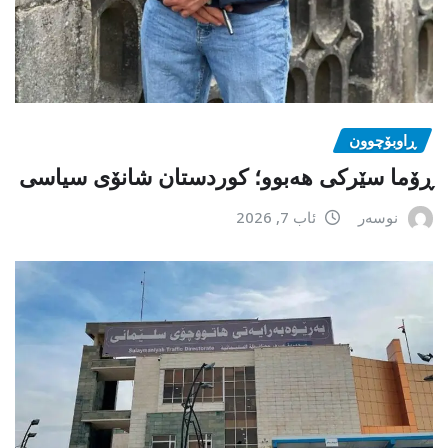
ڕاوبۆچوون
ڕۆما سێرکی هەبوو؛ کوردستان شانۆی سیاسی
نوسەر
ئاب 7, 2026