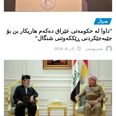
هەواڵ
“داوا لە حكومەتی عێراق دەكەم هاریكار بن بۆ
جێبەجێكردنی ڕێككەوتنی شنگال”
سەرنوسەر
ئاب 6, 2026