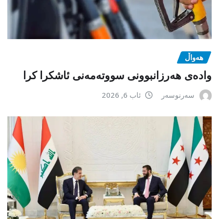
هەواڵ
وادەی هەرزانبوونی سووتەمەنی ئاشکرا کرا
سەرنوسەر
ئاب 6, 2026