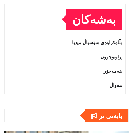
بەشەکان
بڵاوکراوەی سۆشیاڵ میدیا
ڕاوبۆچوون
هەمەجۆر
هەواڵ
بابەتى تر