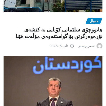
هەواڵ
هاتووچۆی سلێمانی کۆتایی بە کێشەی
نۆرەوەرگرتن بۆ گواستنەوەی مۆڵەت هێنا
سەرنوسەر
ئاب 6, 2026