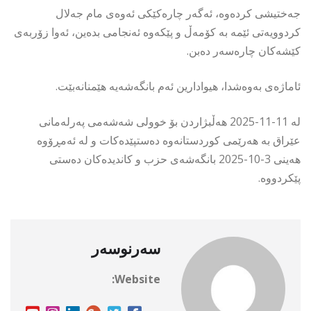
جەختیشی كردەوە، ئەگەر چارەكێكی ئەوەی مام جەلال
كردوویەتی ئێمە بە كۆمەڵ و پێكەوە ئەنجامی بدەین، ئەوا زۆربەی
كێشەكان چارەسەر دەبن.
ئاماژەی بەوەشدا، هیوادارین ئەم بانگەشەیە هێمنانەبێت.
لە 11-11-2025 هەڵبژاردن بۆ خوولی شەشەمی پەرلەمانی
عێراق بە هەرێمی كوردستانەوە دەستپێدەكات و لە ئەمڕۆوە
هەینی 3-10-2025 بانگەشەی حزب و كاندیدەكان دەستی
پێكردووە.
سەرنوسەر
Website: