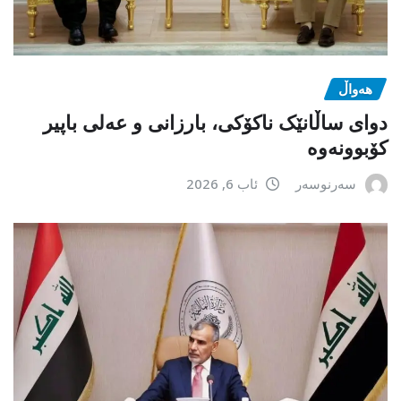
هەواڵ
دوای ساڵانێک ناکۆکی، بارزانی و عەلی باپیر
کۆبوونەوە
سەرنوسەر
ئاب 6, 2026