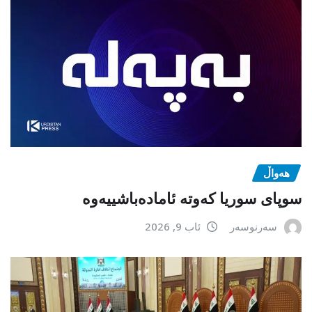
هەواڵ
سوپای سوریا کەوتە ئامادەباشییەوە
سەرنوسەر
ئاب 9, 2026