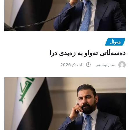
هەواڵ
دەسەڵاتی تەواو بە زەیدی درا
سەرنوسەر
ئاب 9, 2026