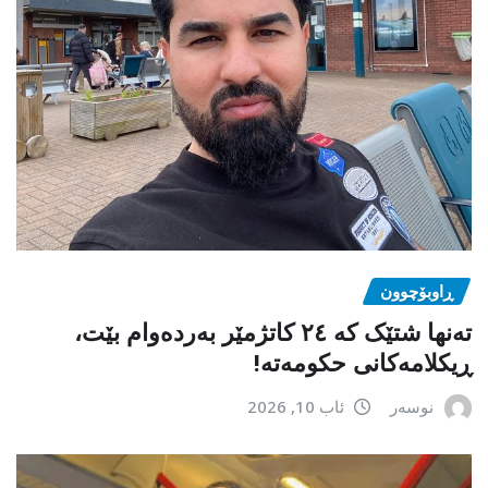
ڕاوبۆچوون
تەنها شتێک کە ٢٤ کاتژمێر بەردەوام بێت،
ڕیکلامەکانی حکومەتە!
نوسەر
ئاب 10, 2026