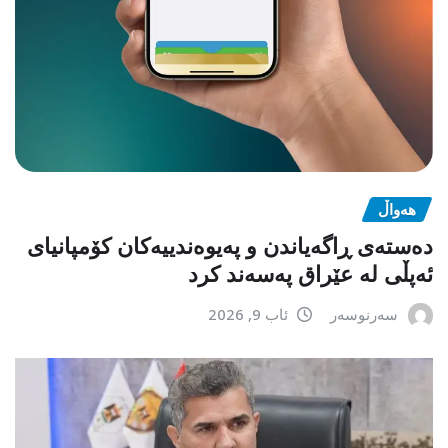
هەواڵ
دەستەی ڕاگەیاندن و پەیوەندییەکان کۆمپانیای
ئەپڵی لە عێراق پەسەند کرد
سەرنوسەر
ئاب 9, 2026