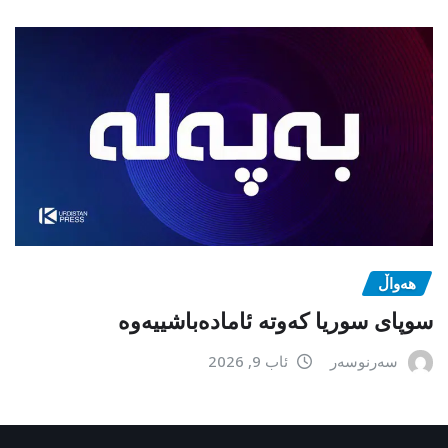
هەواڵ
سوپای سوریا کەوتە ئامادەباشییەوە
سەرنوسەر
ئاب 9, 2026