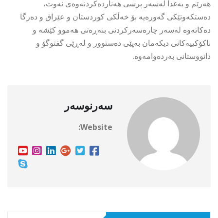
هەرێم و بەغدا لەسەر پرسی هەناردەکردنەوەی نەوت،
دەستکەوتێکی گەورەیە بۆ خەڵکی کوردستان و عێراق و دەرگا
دەکاتەوە لەسەر چارەسەرکردنی بنەڕەتی هەموو کێشە و
ناکۆکییەکانی دیکەمان بەپێی دەستوور و لەڕێی گفتوگۆ و
دانووستانی بەردەوامەوە.
سەرنوسەر
Website: