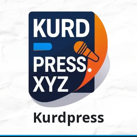
Ski
t
conten
Kurdpress