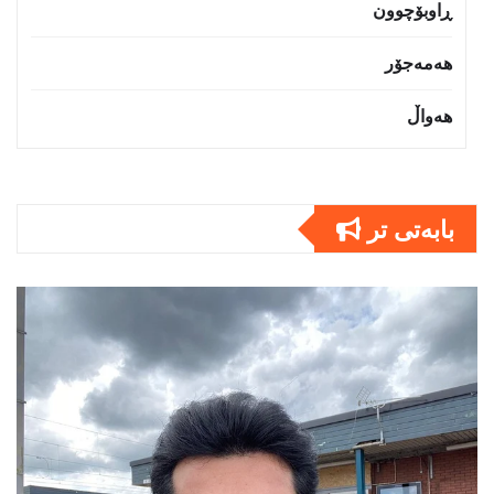
ڕاوبۆچوون
هەمەجۆر
هەواڵ
بابەتى تر