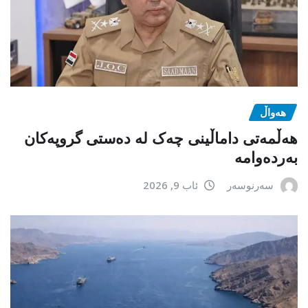
هەواڵ
هەڵمەتی داماڵینی چەک لە دەستی گروپەکان
بەردەوامە
سەرنوسەر
ئاب 9, 2026