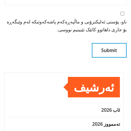
ناو، پۆستی ئەلیکترۆنی و ماڵپەڕەکەم پاشەکەوتبکە لەم وێبگەڕە
بۆ جاری داهاتوو کاتێک تێبینیم نووسی.
ئەرشیف
ئاب 2026
تەممووز 2026