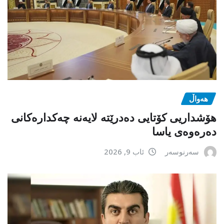
هەواڵ
هۆشداریی کۆتایی دەدرێتە لایەنە چەکدارەکانی
دەرەوەی یاسا
سەرنوسەر
ئاب 9, 2026