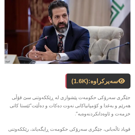
سەیرکراوە:
(1.6K)
جێگری سەرۆکی حکومەت پێشوازی لە ڕێککەوتنی سێ قۆڵی
هەرێم و بەغدا و کۆمپانیاکانی نەوت دەکات و دەڵێت”ئێستا کاتی
خزمەت و ئاوەدانکردنەوەیە”.
قوباد تاڵەبانی، جێگری سەرۆکی حکومەت ڕایگەیاند، رێککەوتنی