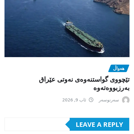
هەواڵ
تێچووی گواستنەوەی نەوتی عێراق
بەرزبووەتەوە
سەرنوسەر
ئاب 9, 2026
LEAVE A REPLY