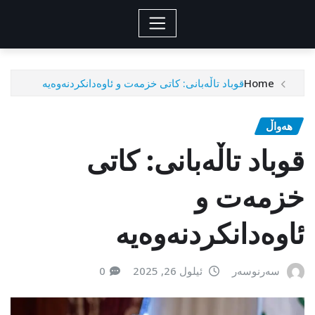
Home
قوباد تاڵەبانی: کاتی خزمەت و ئاوەدانکردنەوەیە
هەواڵ
قوباد تاڵەبانی: کاتی
خزمەت و
ئاوەدانکردنەوەیە
سەرنوسەر
ئیلول 26, 2025
0