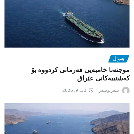
هەواڵ
موجتەنا خامبەیی فەرمانی کردووە بۆ
کەشتییەکانی عێراق
سەرنوسەر
ئاب 9, 2026