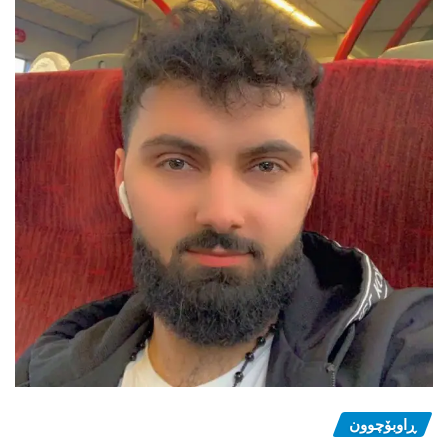
ڕاوبۆچوون