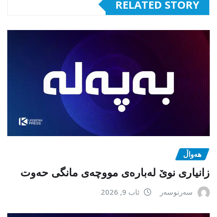
RELATED STORY
هەواڵ
زانیاری نوێ لەبارەی مووچەی مانگی حەوت
سەرنوسەر
ئاب 9, 2026