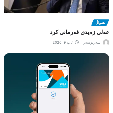
هەواڵ
عەلی زەیدی فەرمانی کرد
سەرنوسەر
ئاب 9, 2026