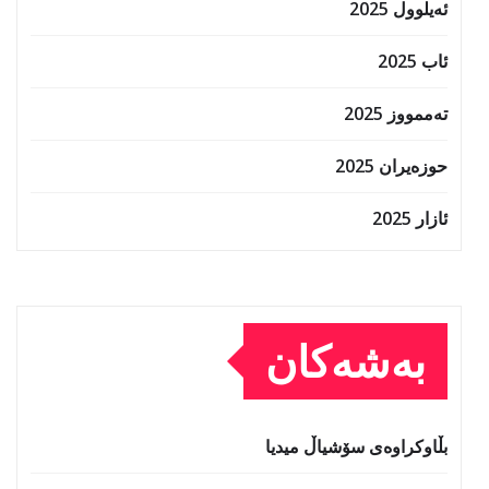
ئەیلوول 2025
ئاب 2025
تەممووز 2025
حوزه‌یران 2025
ئازار 2025
بەشەکان
بڵاوکراوەی سۆشیاڵ میدیا