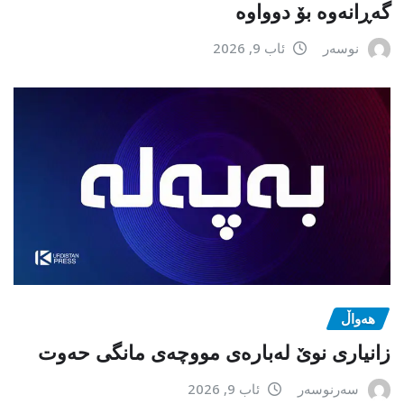
گەڕانەوە بۆ دوواوە
نوسەر
ئاب 9, 2026
هەواڵ
زانیاری نوێ لەبارەی مووچەی مانگی حەوت
سەرنوسەر
ئاب 9, 2026