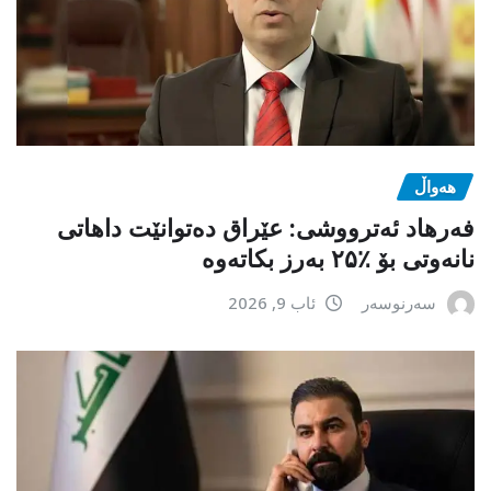
هەواڵ
فەرهاد ئەترووشی: عێراق دەتوانێت داهاتی
نانەوتی بۆ ٪۲۵ بەرز بکاتەوە
سەرنوسەر
ئاب 9, 2026