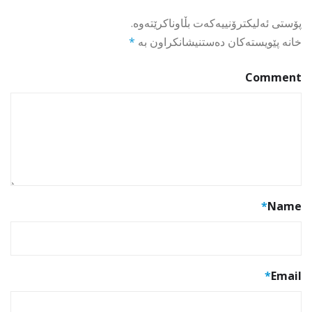
پۆستی ئەلیکترۆنییەکەت بڵاوناکرێتەوە.
خانە پێویستەکان دەستنیشانکراون بە
*
Comment
*
Name
*
Email