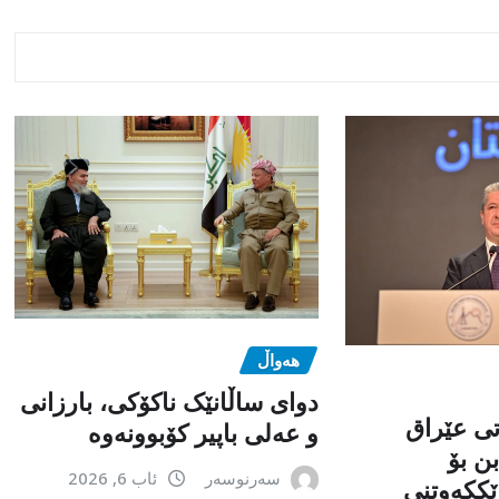
هەواڵ
دوای ساڵانێک ناکۆکی، بارزانی
تی عێراق
و عەلی باپیر کۆبوونەوە
ن بۆ
سەرنوسەر
ئاب 6, 2026
ێككەوتنی