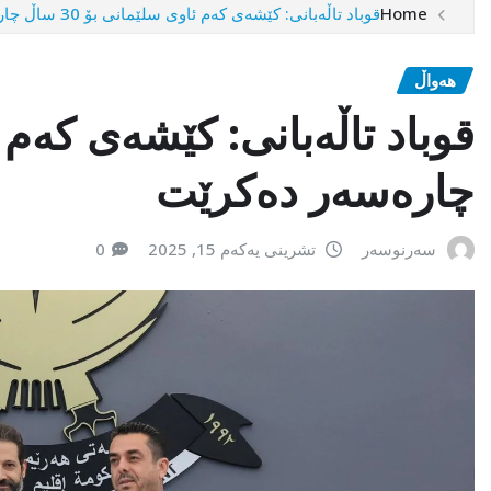
Home
قوباد تاڵەبانی: کێشەی کەم ئاوی سلێمانی بۆ 30 ساڵ چارەسەر دەکرێت
هەواڵ
چارەسەر دەکرێت
سەرنوسەر
تشرینی یەکەم 15, 2025
0