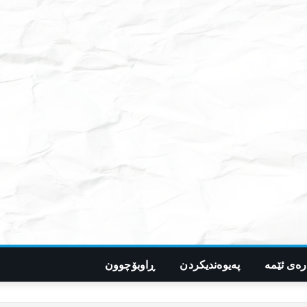
رەی ئێمە
پەیوەندیکردن
ڕاوبۆچوون