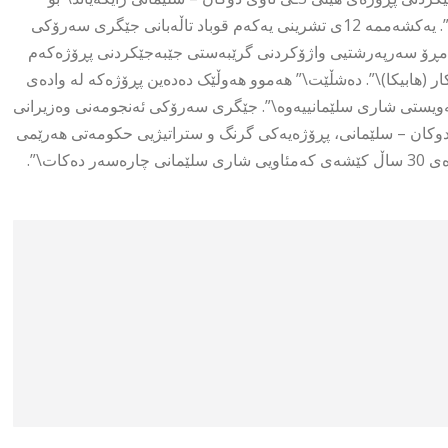
ماوەی 30 ساڵ کێشەی کەم ئاوی شاری سلێمانی چارەسەردەکات\”. یەکشەممە 12ی تشرینی یەکەم قوباد تاڵەبانی جێگری سەرۆکی
ئەمڕۆ سەرپەرشتیی واژۆکردنی گرێبەستی جێبەجێکردنی پڕۆژەکەم
ار (هابیکا)\”. دەشڵێت\” هەموو هەوڵێک دەدەین پڕۆژەکە لە وادەی
ۆشەویستی شاری سلێمانییەوە\”. جێگری سەرۆکی ئەنجومەنی وەزیرانی
 ئاماژە بۆ ئەوەش دەکات \”پڕۆژەی هێڵی 3ی ئاوی دوکان – سلێمانی، پڕۆژەیەکی گرنگ و ستراتیژیی حکومەتی هەرێمی