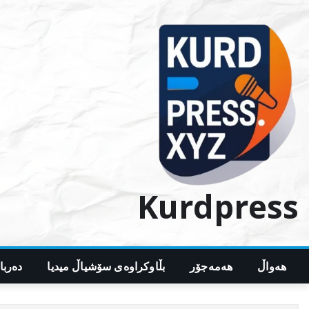
Ski
t
conten
Kurdpress
هەواڵ
هەمەجۆر
بڵاوکراوەی سۆشیاڵ میدیا
دەربا