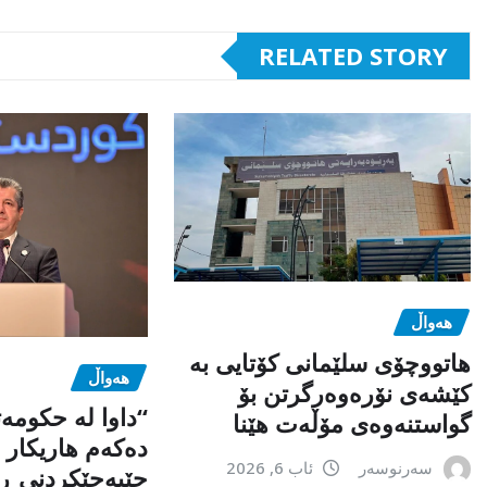
RELATED STORY
هەواڵ
هاتووچۆی سلێمانی کۆتایی بە
هەواڵ
کێشەی نۆرەوەرگرتن بۆ
“داوا لە حكومە
گواستنەوەی مۆڵەت هێنا
دەكەم هاریكار ب
سەرنوسەر
ئاب 6, 2026
جێبەجێكردنی ڕ