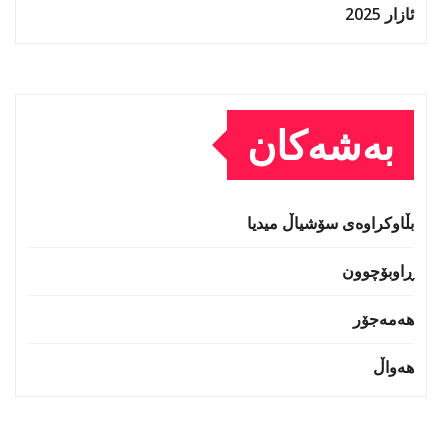
ئازار 2025
بەشەکان
بڵاوکراوەی سۆشیاڵ میدیا
ڕاوبۆچوون
هەمەجۆر
هەواڵ