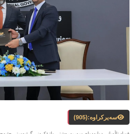
سەیرکراوە:
(905)