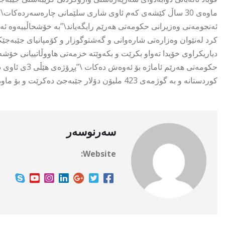
ئەنجومەنی وەزیرانی حکومەتی هەرێم رایگەیاند\”بە خۆشحاڵییەوە 
کرد لەنێوان وەزارەتی شارەوانی و گەشتوگوزار و کۆمپانیای جێبەجێک
دیاریکراوی خۆیدا تەواو بکرێت و بکەوێتە خزمەتی هاووڵاتییانی خ
حکومەتی هەرێم
کوردستانە و بە گوژمەی 423 ملیۆن دۆلار جێبەجێ دەکرێت و بۆ ماوەی 30 ساڵ کێشەی کەمئاویی شاری سلێمانی چارەسەر دەکات\”.
سەرنوسەر
Website: