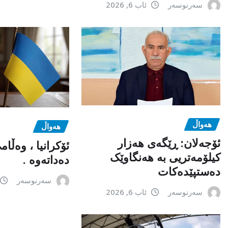
سەرنوسەر
ئاب 6, 2026
هەواڵ
هەواڵ
ئۆجەلان: ڕێگەی هەزار
ئۆکرانیا ، وەڵا
کیلۆمەتریی بە هەنگاوێک
دەداتەوە .
دەستپێدەکات
سەرنوسەر
سەرنوسەر
ئاب 6, 2026