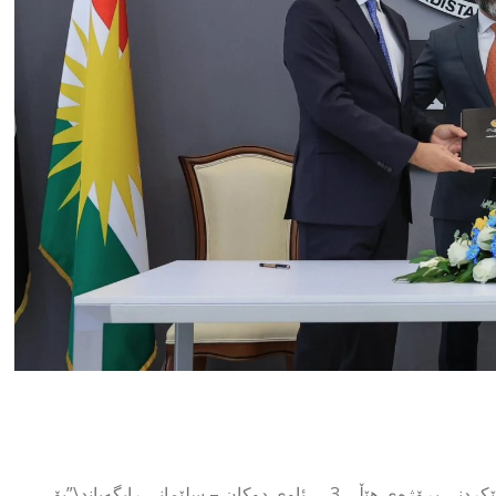
قوباد تاڵەبانی دوابەدوای سەرپەرەشتی واژۆکردنی گرێبەستی جێبەجێکردنی پڕۆژەی هێڵی 3ـی ئاوی دوکان – سلێمانی رایگەیاند\”بۆ