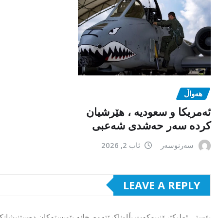
هەواڵ
ئەمریکا و سعودیە ، هێرشیان
کردە سەر حەشدی شەعبی
سەرنوسەر
ئاب 2, 2026
LEAVE A REPLY
پۆستی ئەلیکترۆنییەکەت بڵاوناکرێتەوە.
خانە پێویستەکان دەستنیشانک