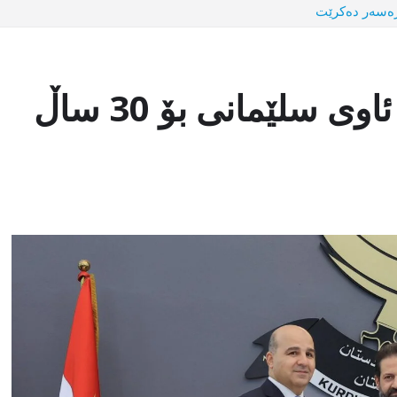
قوباد تاڵەبانی: کێشەی کەم ئاوی سلێمانی بۆ 30 ساڵ