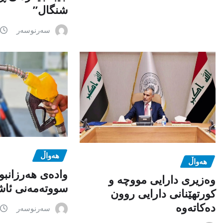
شنگال”
سەرنوسەر
هەواڵ
هەواڵ
وادەی هەرزانبو
وەزیری دارایی مووچە و
سووتەمەنی ئاشک
کورتهێنانی دارایی روون
دەکاتەوە
سەرنوسەر