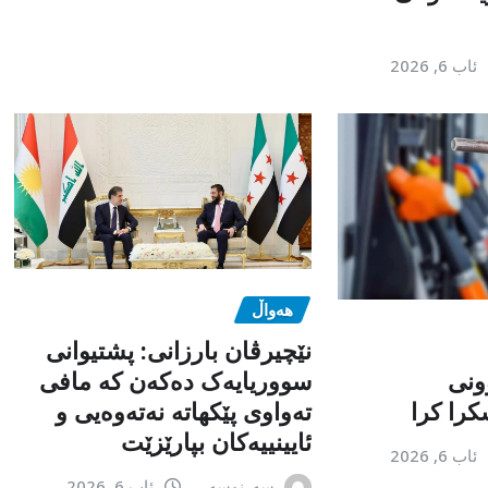
ئاب 6, 2026
هەواڵ
نێچیرڤان بارزانی: پشتیوانی
ونی
سووریایەک دەکەن کە مافی
را کرا
تەواوی پێکهاتە نەتەوەیی و
ئایینییەکان بپارێزێت
ئاب 6, 2026
سەرنوسەر
ئاب 6, 2026