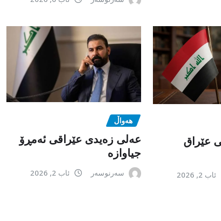
هەواڵ
عەلی زەیدی عێراقی ئەمڕۆ
می عێراق
جیاوازە
سەرنوسەر
ئاب 2, 2026
ئاب 2, 2026