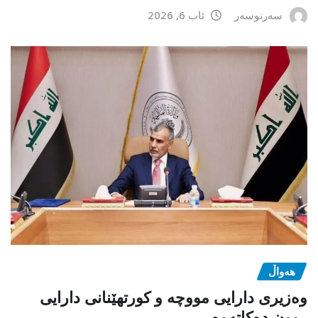
سەرنوسەر
ئاب 6, 2026
هەواڵ
وەزیری دارایی مووچە و کورتهێنانی دارایی
روون دەکاتەوە