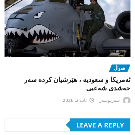
هەواڵ
ئەمریکا و سعودیە ، هێرشیان کردە سەر
حەشدی شەعبی
سەرنوسەر
ئاب 2, 2026
LEAVE A REPLY