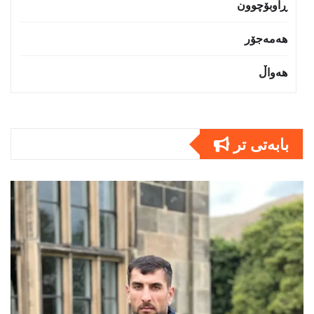
ڕاوبۆچوون
هەمەجۆر
هەواڵ
بابەتى تر