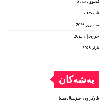
ئەیلوول 2025
ئاب 2025
تەممووز 2025
حوزه‌یران 2025
ئازار 2025
بەشەکان
بڵاوکراوەی سۆشیاڵ میدیا