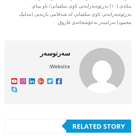
بنکەی (١٠) بەڕێوەبەرایەتی ئاوی سلێمانی/ ناو بینای
بەڕێوەبەرایەتی ئاوی سلێمانی لە شەقامی بازنەیی (مەلیک
محمود) بەرامبەر نەخۆشخانەی فاروق.
سەرنوسەر
Website:
RELATED STORY