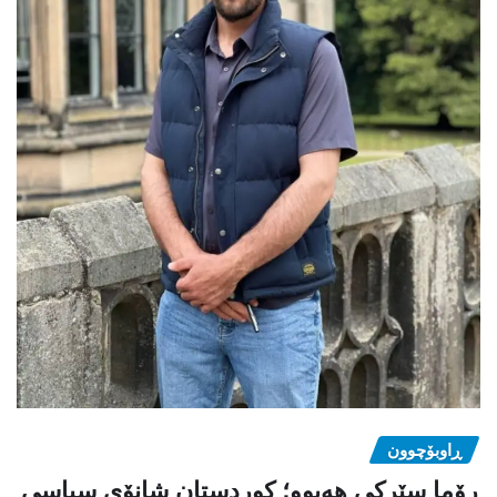
ڕاوبۆچوون
ڕۆما سێرکی هەبوو؛ کوردستان شانۆی سیاسی