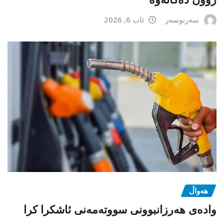
سەرنوسەر
ئاب 6, 2026
هەواڵ
وادەی هەرزانبوونی سووتەمەنی ئاشکرا کرا