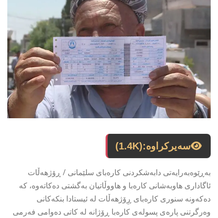
سەیرکراوە:
(1.4K)
بەڕێوەبەرایەتی دابەشکردنی کارەبای سلێمانی / ڕۆژهەڵات
ئاگاداری هاوبەشانی کارەبا و هاووڵاتیان بەگشتی دەکاتەوە، کە
دەکەونە سنوری کارەبای ڕِۆژهەڵات لە ئیستادا بنکەکانی
وەرگرتنی پارەی پسولەی کارەبا ڕۆژانە لە کاتی دەوامی فەرمی