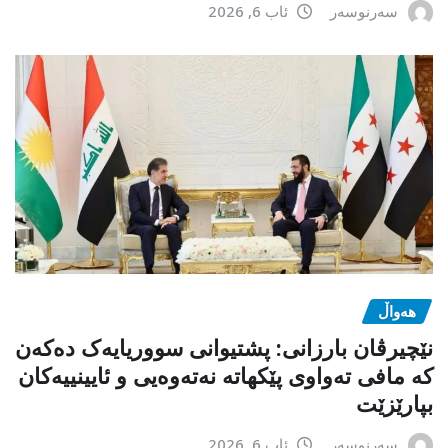
سەرنوسەر
ئاب 6, 2026
هەواڵ
نێچیرڤان بارزانی: پشتیوانی سووریایەک دەکەن
کە مافی تەواوی پێکهاتە نەتەوەیی و ئایینییەکان
بپارێزێت
سەرنوسەر
ئاب 6, 2026