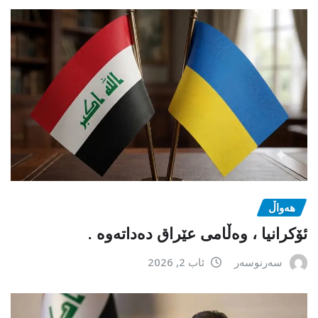
هەواڵ
ئۆکرانیا ، وەڵامی عێراق دەداتەوە .
سەرنوسەر
ئاب 2, 2026