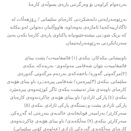
بەردەوام کراوەن بۆ وەرگرتنی پارەی پسوڵەی کارەبا.
بەڕێوەبەرایەتی دابەشکردنی کارەبای سلێمانی / ڕۆژهەڵات لە
ئاگادارییەكەیدا ئاماژەی بەوەداوە، هاووڵاتیان دەتوانن لەو بنکانە
کە نزیک شوؽنی نیشتەجێبونیانە پاکتاوی پارەی کارەبا بکەن بەبێ
سەردانکردنی بەڕێوەبەرایەتیمان.
ناونیشانی بنکەکان: بنکەی (١) قائمقامیەت/ پشت بینای
قائمقامیەت نێوان شەقامی مەولەوی- بەریدەکە. بنکەی
(٢)مزگەوتی گەورە/ باخچەکەی بەردەم مزگەوتی گەورەی
سلێمانی. بنکەی (٣)پیرەمرد/ شەقامی پیرەمؽرد ناو بینای هۆبەی
کارەبای ناوەندی شار تەنیشت بنکەی ئاگر کوژێنەوەی پیرەمێرد.
بنکەی (٤) پارکی ئازادی/ ناو بینای هۆبەی چاکردنەوەی کارەبای
پارکی ئازادی پشت وؽستگەی پارکی ئازادی. بنکەی (٥)
سەرکارێز/ بەرامبەر قوتابخانەی خالدیەی بنەڕەتی لە گەڕەکی
سەرکارێز. بنکەی (٧) مەڵکەندی/ ناو بینای هۆبەی چاکردنەوەی
کارەبای مەڵکەندی گەرەکی ئازادی (عەلوەی کۆنی سلێمانی).