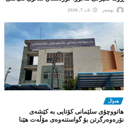
نوسەر
ئاب 7, 2026
هەواڵ
هاتووچۆی سلێمانی کۆتایی بە کێشەی
نۆرەوەرگرتن بۆ گواستنەوەی مۆڵەت هێنا