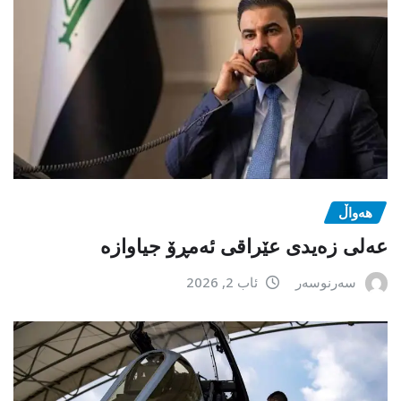
هەواڵ
عەلی زەیدی عێراقی ئەمڕۆ جیاوازە
سەرنوسەر
ئاب 2, 2026