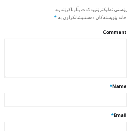
پۆستی ئەلیکترۆنییەکەت بڵاوناکرێتەوە.
خانە پێویستەکان دەستنیشانکراون بە
*
Comment
*
Name
*
Email