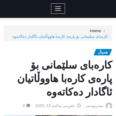
Home
كارەبای سلێمانی بۆ پارەی كارەبا هاووڵاتیان ئاگادار دەكاتەوە
هەواڵ
كارەبای سلێمانی بۆ
پارەی كارەبا هاووڵاتیان
ئاگادار دەكاتەوە
سەرنوسەر
تشرینی یەکەم 15, 2025
0