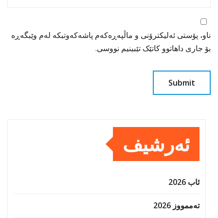
ناو، پۆستی ئەلیکترۆنی و ماڵپەڕەکەم پاشەکەوتبکە لەم وێبگەڕە
بۆ جاری داهاتوو کاتێک تێبینیم نووسی.
ئەرشیف
ئاب 2026
تەممووز 2026