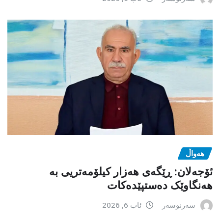
هەواڵ
ئۆجەلان: ڕێگەی هەزار کیلۆمەتریی بە
هەنگاوێک دەستپێدەکات
سەرنوسەر
ئاب 6, 2026