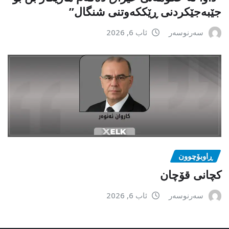
جێبەجێكردنی ڕێككەوتنی شنگال”
سەرنوسەر
ئاب 6, 2026
ڕاوبۆچوون
کچانی قۆچان
سەرنوسەر
ئاب 6, 2026