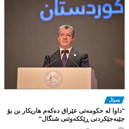
هەواڵ
“داوا لە حكومەتی عێراق دەكەم هاریكار بن بۆ
جێبەجێكردنی ڕێككەوتنی شنگال”