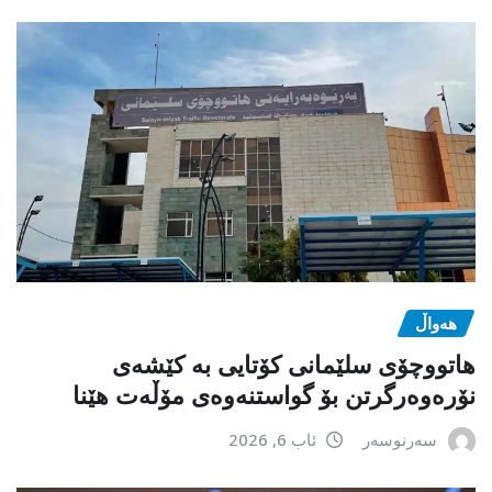
هەواڵ
هاتووچۆی سلێمانی کۆتایی بە کێشەی
نۆرەوەرگرتن بۆ گواستنەوەی مۆڵەت هێنا
سەرنوسەر
ئاب 6, 2026