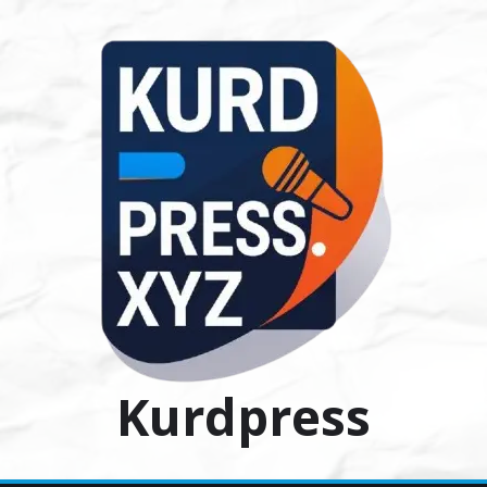
Ski
t
conten
Kurdpress