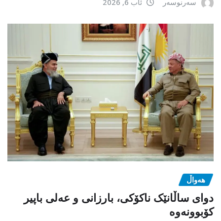
سەرنوسەر
ئاب 6, 2026
هەواڵ
دوای ساڵانێک ناکۆکی، بارزانی و عەلی باپیر
کۆبوونەوە