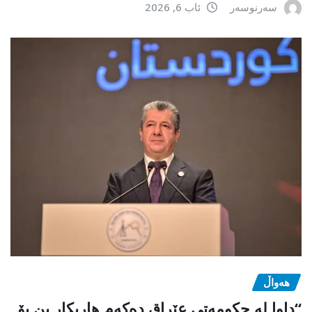
سەرنوسەر
ئاب 6, 2026
هەواڵ
“داوا لە حكومەتی عێراق دەكەم هاریكار بن بۆ