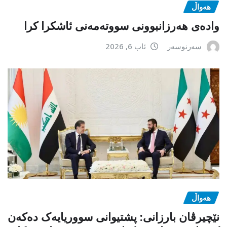
هەواڵ
وادەی هەرزانبوونی سووتەمەنی ئاشکرا کرا
سەرنوسەر
ئاب 6, 2026
هەواڵ
نێچیرڤان بارزانی: پشتیوانی سووریایەک دەکەن