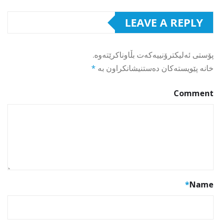
LEAVE A REPLY
پۆستی ئەلیکترۆنییەکەت بڵاوناکرێتەوە.
خانە پێویستەکان دەستنیشانکراون بە
*
Comment
*
Name