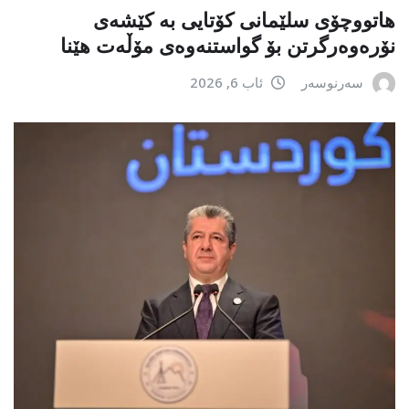
هاتووچۆی سلێمانی کۆتایی بە کێشەی
نۆرەوەرگرتن بۆ گواستنەوەی مۆڵەت هێنا
سەرنوسەر
ئاب 6, 2026