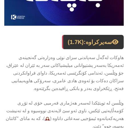
سەیرکراوە:
(1.7K)
هاوكات لەگەڵ سەپاندنی سزای نوێی وەزارەتی گەنجینەی
ئەمەریكا بەسەر پشتیوانانی میلیشیاكانی سەر بە ئێران لە عێراق،
جۆ وێڵسن، ئەندامی كۆنگرێسی ئەمەریكا، داوای فراوانكردنی
سزاكان دەكات بۆ ئەوەی هادی عامری، سەرۆكی هاوپەیمانیی
فەتح، ڕێكخراوی بەدر و بانكی ڕافیدەین بگرێتەوە.
وێڵسن لە تویتێكدا لەسەر هەژماری فەرمیی خۆی لە تۆڕی
كۆمەڵایەتیی ئێكس، ناوی ئەو سێ لایەنەی نووسیوە و لە تەنیشت
هەریەكەیانەوە ئیمۆجیی سەعاتی داناوە (
)، كە بە مانای “كاتتان
بەسەرچوو” دێت.