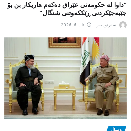
“داوا لە حكومەتی عێراق دەكەم هاریكار بن بۆ
جێبەجێكردنی ڕێككەوتنی شنگال”
سەرنوسەر
ئاب 6, 2026
هەواڵ