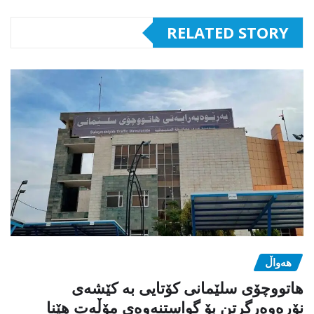
RELATED STORY
هەواڵ
هاتووچۆی سلێمانی کۆتایی بە کێشەی
نۆرەوەرگرتن بۆ گواستنەوەی مۆڵەت هێنا