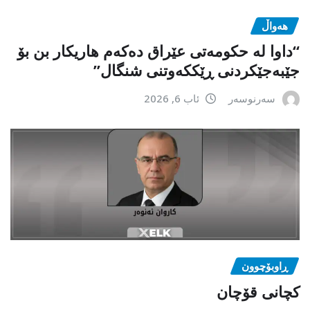
هەواڵ
“داوا لە حكومەتی عێراق دەكەم هاریكار بن بۆ
جێبەجێكردنی ڕێككەوتنی شنگال”
سەرنوسەر
ئاب 6, 2026
ڕاوبۆچوون
کچانی قۆچان