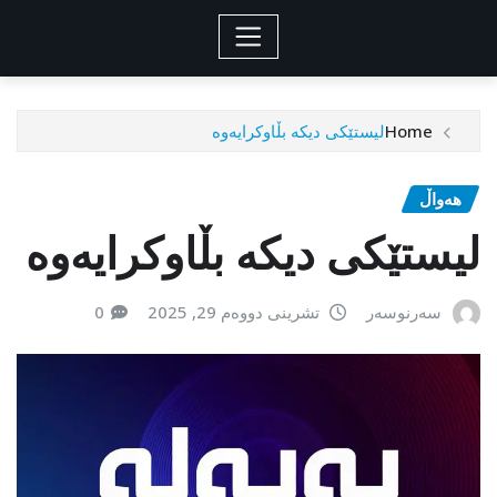
Home
لیستێکی دیکە بڵاوکرایەوە
هەواڵ
لیستێکی دیکە بڵاوکرایەوە
سەرنوسەر
تشرینی دووەم 29, 2025
0