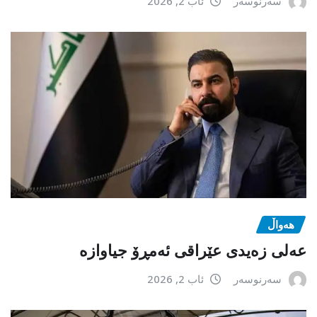
سەرنوسەر
ئاب 2, 2026
هەواڵ
عەلی زەیدی عێراقی ئەمڕۆ جیاوازە
سەرنوسەر
ئاب 2, 2026