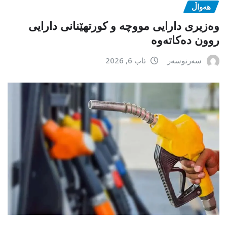
هەواڵ
وەزیری دارایی مووچە و کورتهێنانی دارایی
روون دەکاتەوە
سەرنوسەر
ئاب 6, 2026