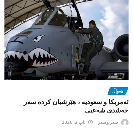
هەواڵ
ئەمریکا و سعودیە ، هێرشیان کردە سەر
حەشدی شەعبی
سەرنوسەر
ئاب 2, 2026