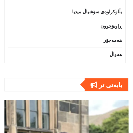
بڵاوکراوەی سۆشیاڵ میدیا
ڕاوبۆچوون
هەمەجۆر
هەواڵ
بابەتى تر