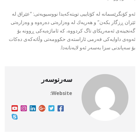
ئەو كۆنگرێسمانە لە كۆتاییی تویتەكەیدا نووسیویەتی: “عێراق لە
ئێران ڕزگار بكەن” و هەریەك لە وەزارەتی دەرەوە و وەزارەتی
گەنجینەی ئەمەریكای تاگ كردووە، كە ئاماژەیەكی ڕوونە بۆ
ئەوەی داوایەكی فەرمی ئاراستەی حكوومەتی وڵاتەكەی دەكات
بۆ سەپاندنی سزا بەسەر ئەو لایەنانەدا.
سەرنوسەر
Website: