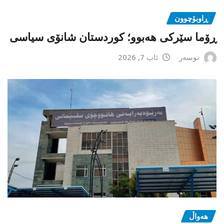
ڕاوبۆچوون
ڕۆما سێرکی هەبوو؛ کوردستان شانۆی سیاسی
نوسەر
ئاب 7, 2026
هەواڵ