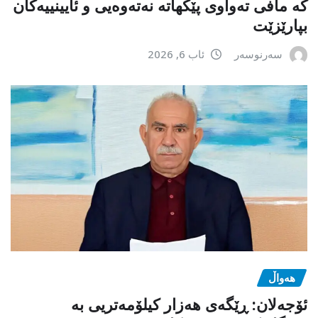
کە مافی تەواوی پێکهاتە نەتەوەیی و ئایینییەکان
بپارێزێت
سەرنوسەر
ئاب 6, 2026
هەواڵ
ئۆجەلان: ڕێگەی هەزار کیلۆمەتریی بە