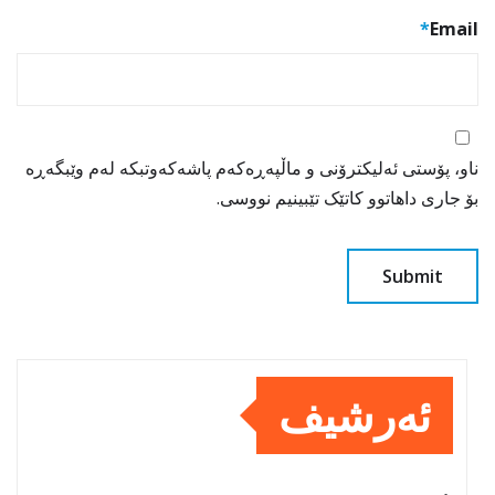
*
Email
ناو، پۆستی ئەلیکترۆنی و ماڵپەڕەکەم پاشەکەوتبکە لەم وێبگەڕە
بۆ جاری داهاتوو کاتێک تێبینیم نووسی.
ئەرشیف