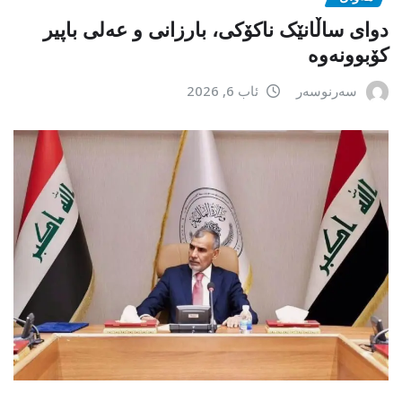
دوای ساڵانێک ناکۆکی، بارزانی و عەلی باپیر
کۆبوونەوە
سەرنوسەر
ئاب 6, 2026