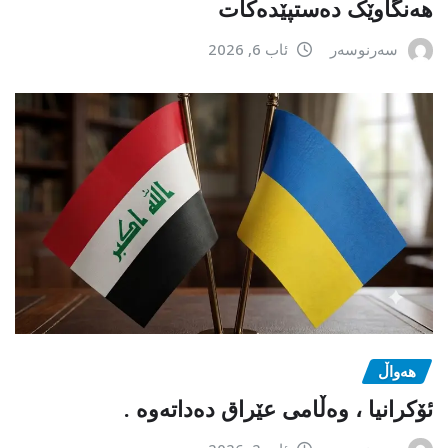
هەنگاوێک دەستپێدەکات
سەرنوسەر
ئاب 6, 2026
هەواڵ
ئۆکرانیا ، وەڵامی عێراق دەداتەوە .