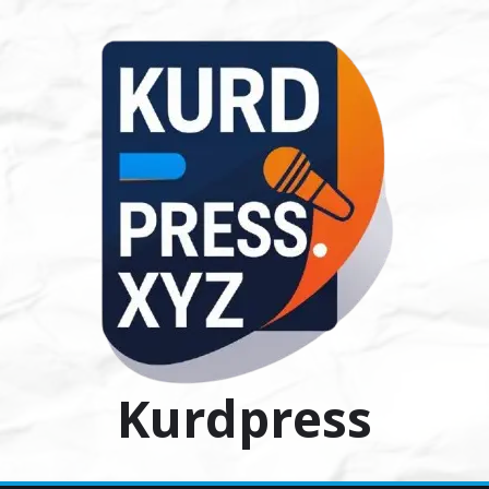
Ski
t
conten
Kurdpress