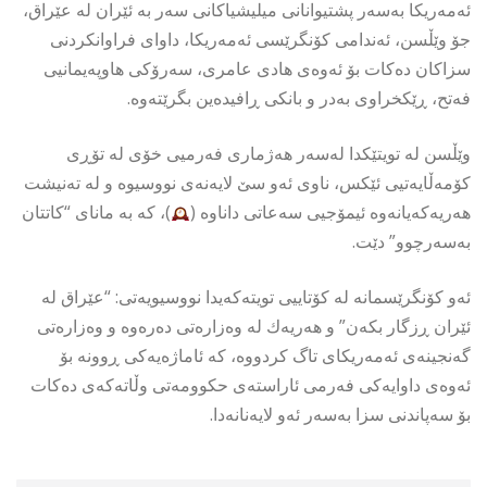
ئەمەریكا بەسەر پشتیوانانی میلیشیاكانی سەر بە ئێران لە عێراق،
جۆ وێڵسن، ئەندامی كۆنگرێسی ئەمەریكا، داوای فراوانكردنی
سزاكان دەكات بۆ ئەوەی هادی عامری، سەرۆكی هاوپەیمانیی
فەتح، ڕێكخراوی بەدر و بانكی ڕافیدەین بگرێتەوە.
وێڵسن لە تویتێكدا لەسەر هەژماری فەرمیی خۆی لە تۆڕی
كۆمەڵایەتیی ئێكس، ناوی ئەو سێ لایەنەی نووسیوە و لە تەنیشت
هەریەكەیانەوە ئیمۆجیی سەعاتی داناوە (
)، كە بە مانای “كاتتان
بەسەرچوو” دێت.
ئەو كۆنگرێسمانە لە كۆتاییی تویتەكەیدا نووسیویەتی: “عێراق لە
ئێران ڕزگار بكەن” و هەریەك لە وەزارەتی دەرەوە و وەزارەتی
گەنجینەی ئەمەریكای تاگ كردووە، كە ئاماژەیەكی ڕوونە بۆ
ئەوەی داوایەكی فەرمی ئاراستەی حكوومەتی وڵاتەكەی دەكات
بۆ سەپاندنی سزا بەسەر ئەو لایەنانەدا.