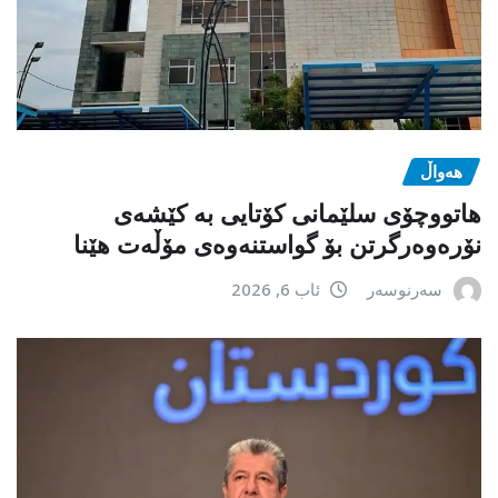
هەواڵ
هاتووچۆی سلێمانی کۆتایی بە کێشەی
نۆرەوەرگرتن بۆ گواستنەوەی مۆڵەت هێنا
سەرنوسەر
ئاب 6, 2026