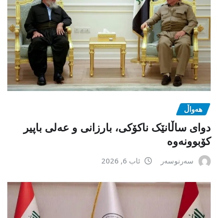
هەواڵ
دوای ساڵانێک ناکۆکی، بارزانی و عەلی باپیر
کۆبوونەوە
سەرنوسەر
ئاب 6, 2026