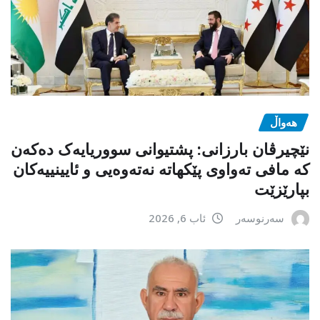
هەواڵ
نێچیرڤان بارزانی: پشتیوانی سووریایەک دەکەن
کە مافی تەواوی پێکهاتە نەتەوەیی و ئایینییەکان
بپارێزێت
سەرنوسەر
ئاب 6, 2026