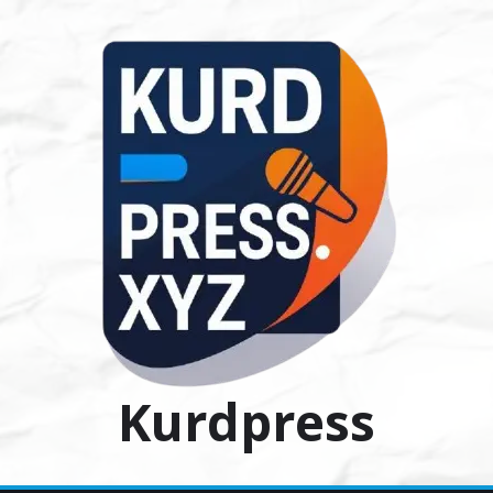
Ski
t
conten
Kurdpress