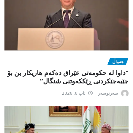
هەواڵ
“داوا لە حكومەتی عێراق دەكەم هاریكار بن بۆ
جێبەجێكردنی ڕێككەوتنی شنگال”
سەرنوسەر
ئاب 6, 2026