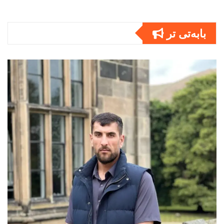
بابەتى تر