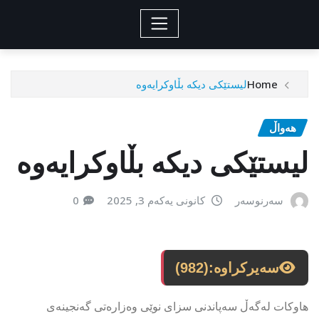
Home
لیستێکی دیکە بڵاوکرایەوە
هەواڵ
لیستێکی دیکە بڵاوکرایەوە
سەرنوسەر
کانونی یەکەم 3, 2025
0
سەیرکراوە:
(982)
هاوكات لەگەڵ سەپاندنی سزای نوێی وەزارەتی گەنجینەی