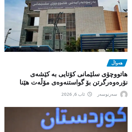
هەواڵ
هاتووچۆی سلێمانی کۆتایی بە کێشەی
نۆرەوەرگرتن بۆ گواستنەوەی مۆڵەت هێنا
سەرنوسەر
ئاب 6, 2026