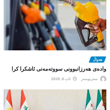
هەواڵ
وادەی هەرزانبوونی سووتەمەنی ئاشکرا کرا
سەرنوسەر
ئاب 6, 2026