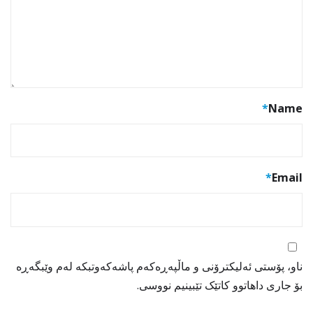
*
Name
*
Email
ناو، پۆستی ئەلیکترۆنی و ماڵپەڕەکەم پاشەکەوتبکە لەم وێبگەڕە
بۆ جاری داهاتوو کاتێک تێبینیم نووسی.