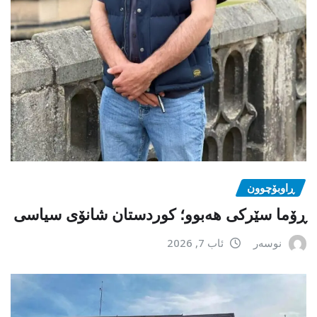
ڕاوبۆچوون
ڕۆما سێرکی هەبوو؛ کوردستان شانۆی سیاسی
نوسەر
ئاب 7, 2026