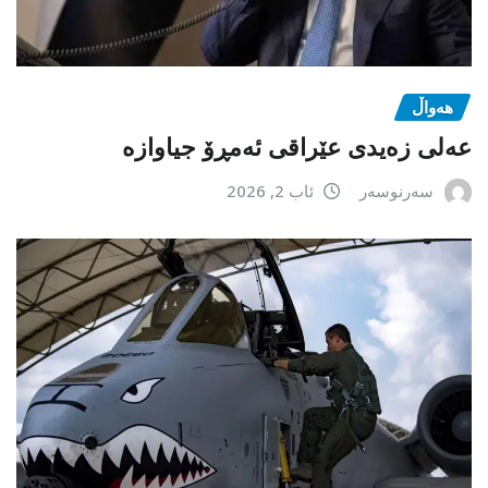
هەواڵ
عەلی زەیدی عێراقی ئەمڕۆ جیاوازە
سەرنوسەر
ئاب 2, 2026