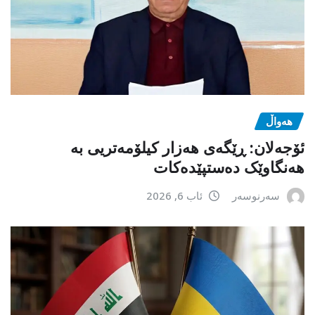
هەواڵ
ئۆجەلان: ڕێگەی هەزار کیلۆمەتریی بە
هەنگاوێک دەستپێدەکات
سەرنوسەر
ئاب 6, 2026