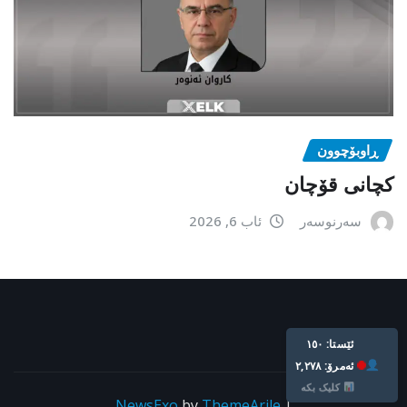
ڕاوبۆچوون
کچانی قۆچان
سەرنوسەر
ئاب 6, 2026
ئێستا: ١٥٠
ئه‌مرۆ: ٢,٢٧٨
کلیک بکە
NewsExo
by
ThemeArile
|