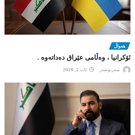
هەواڵ
ئۆکرانیا ، وەڵامی عێراق دەداتەوە .
سەرنوسەر
ئاب 2, 2026