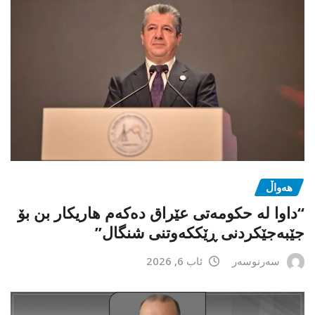
هەواڵ
“داوا لە حكومەتی عێراق دەكەم هاریكار بن بۆ
جێبەجێكردنی ڕێككەوتنی شنگال”
سەرنوسەر
ئاب 6, 2026