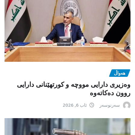
هەواڵ
وەزیری دارایی مووچە و کورتهێنانی دارایی
روون دەکاتەوە
سەرنوسەر
ئاب 6, 2026