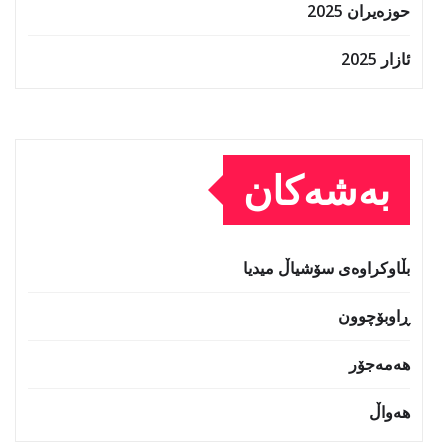
حوزه‌یران 2025
ئازار 2025
بەشەکان
بڵاوکراوەی سۆشیاڵ میدیا
ڕاوبۆچوون
هەمەجۆر
هەواڵ