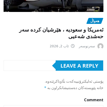
هەواڵ
ئەمریکا و سعودیە ، هێرشیان کردە سەر
حەشدی شەعبی
سەرنوسەر
ئاب 2, 2026
LEAVE A REPLY
پۆستی ئەلیکترۆنییەکەت بڵاوناکرێتەوە.
خانە پێویستەکان دەستنیشانکراون بە
*
Comment