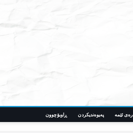
رەی ئێمە
پەیوەندیکردن
ڕاوبۆچوون