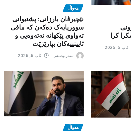
هەواڵ
نێچیرڤان بارزانی: پشتیوانی
ونی
سووریایەک دەکەن کە مافی
را کرا
تەواوی پێکهاتە نەتەوەیی و
ئایینییەکان بپارێزێت
ئاب 6, 2026
سەرنوسەر
ئاب 6, 2026
هەواڵ