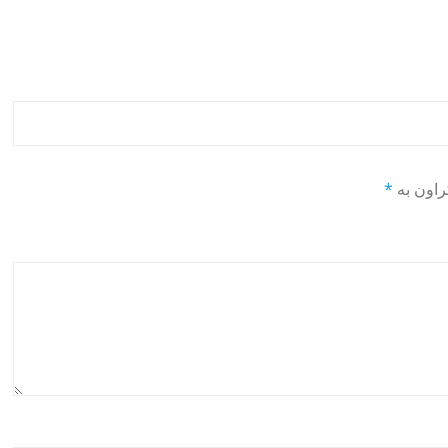
راون بە
*