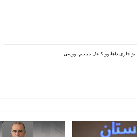
ۆ جاری داهاتوو کاتێک تێبینیم نووسی.