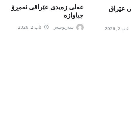
عەلی زەیدی عێراقی ئەمڕۆ
می عێراق
جیاوازە
سەرنوسەر
ئاب 2, 2026
ئاب 2, 2026