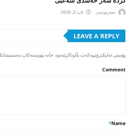
سەرنوسەر
ئاب 2, 2026
LEAVE A REPLY
پۆستی ئەلیکترۆنییەکەت بڵاوناکرێتەوە.
خانە پێویستەکان دەستنیشانک
Comment
*
Name