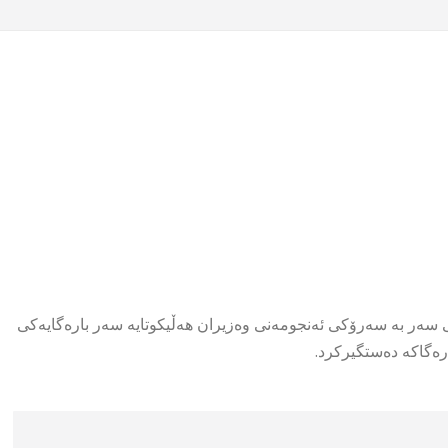
تی سەر بە سەرۆکی ئەنجومەنی وەزیران هەڵیکوتایە سەر بارەگایەکی
رەگاکە دەستگیرکرد.