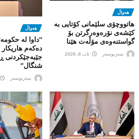
هەواڵ
هاتووچۆی سلێمانی کۆتایی بە
هەواڵ
کێشەی نۆرەوەرگرتن بۆ
“داوا لە حكومە
گواستنەوەی مۆڵەت هێنا
دەكەم هاریكار ب
سەرنوسەر
ئاب 6, 2026
جێبەجێكردنی ڕ
شنگال”
سەرنوسەر