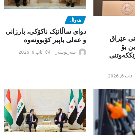
هەواڵ
دوای ساڵانێک ناکۆکی، بارزانی
تی عێراق
و عەلی باپیر کۆبوونەوە
ن بۆ
سەرنوسەر
ئاب 6, 2026
ێككەوتنی
ئاب 6, 2026