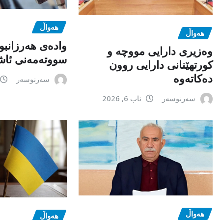
هەواڵ
هەواڵ
وادەی هەرزانبو
وەزیری دارایی مووچە و
سووتەمەنی ئاشک
کورتهێنانی دارایی روون
دەکاتەوە
سەرنوسەر
سەرنوسەر
ئاب 6, 2026
هەواڵ
هەواڵ