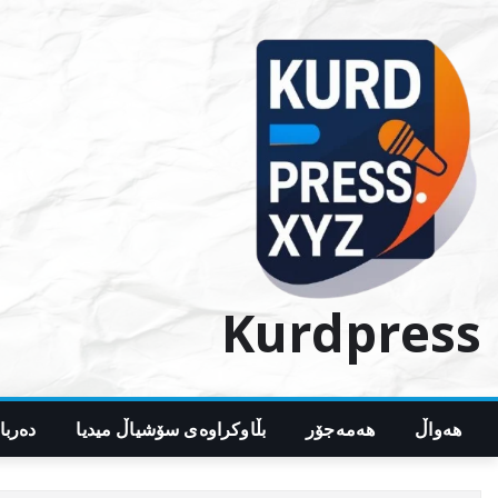
Ski
t
conten
Kurdpress
هەواڵ
هەمەجۆر
بڵاوکراوەی سۆشیاڵ میدیا
دەربا