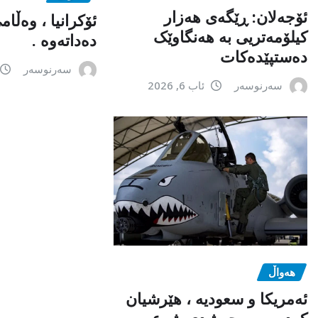
ئۆجەلان: ڕێگەی هەزار
ئۆکرانیا ، وەڵا
کیلۆمەتریی بە هەنگاوێک
دەداتەوە .
دەستپێدەکات
سەرنوسەر
سەرنوسەر
ئاب 6, 2026
هەواڵ
ئەمریکا و سعودیە ، هێرشیان
کردە سەر حەشدی شەعبی