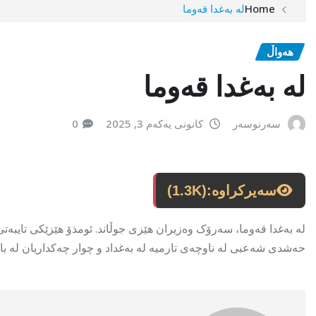
Home
لە بەغدا قەوما
هەواڵ
لە بەغدا قەوما
سەرنوسەر
کانونی یەکەم 3, 2025
0
سەیرکراوە:
(1.3K)
لە بەغدا قەوما، سەرۆک وەزیران هێزی جوڵاند. ئومذۆ هێزێکی تایبە
حەشدی شەعبی لە ناوچەی تارمیە لە بەغداد و چوار چەکداریان لە با