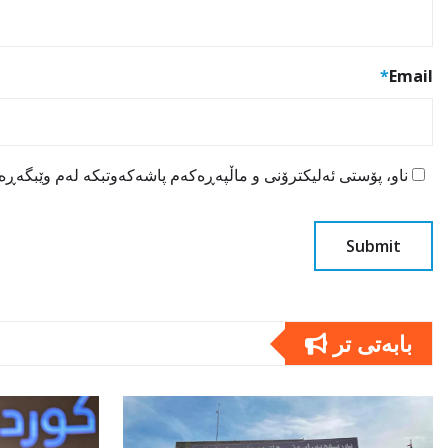
*
Email
ناو، پۆستی ئەلیکترۆنی و ماڵپەڕەکەم پاشەکەوتبکە لەم وێبگەڕە ب
بابەتى تر