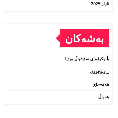
ئازار 2025
بەشەکان
بڵاوکراوەی سۆشیاڵ میدیا
ڕاوبۆچوون
هەمەجۆر
هەواڵ