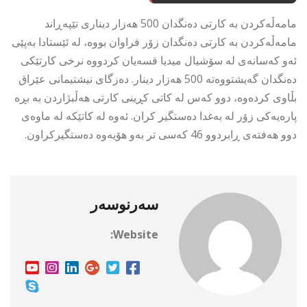
مامەڵەکردن بە کارتی دەنگدان 500 هەزار دیناری تێپەڕاند
مامەڵەکردن بە کارتی دەنگدان زۆر فراوان بووە، لە ئێستادا بەپێی
ئەو کەسانەی لە سۆشیال میدیا قسەیان کردووە نرخی کارتێکی
دەنگدان گەیشتووەتە 500 هەزار دینار. دەزگای نیشتیمانی عێراق
بڵاوی کردەوە، دوو کەس لە کاتی کڕینی کارتی هەڵبژاردن بە بڕە
پارەیەکی زۆر لە بەغدا دەستگیر کران. ئەوە لە کاتێکە لە ماوەی
دوو هەفتەی ڕابردوو 46 کەسی تر بەو هۆیەوە دەستگیرکراون.
سەرنوسەر
Website: