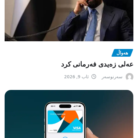
هەواڵ
عەلی زەیدی فەرمانی کرد
سەرنوسەر
ئاب 9, 2026