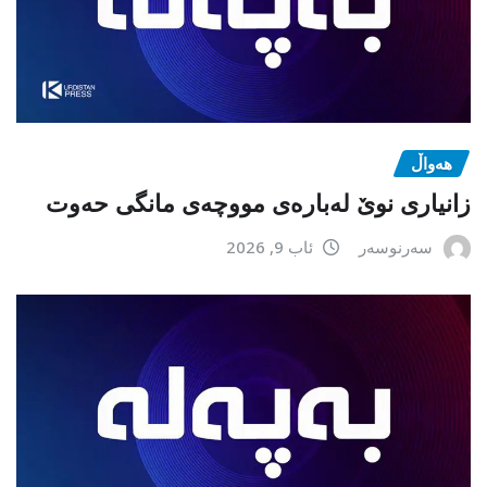
هەواڵ
زانیاری نوێ لەبارەی مووچەی مانگی حەوت
سەرنوسەر
ئاب 9, 2026