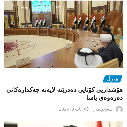
هەواڵ
هۆشداریی کۆتایی دەدرێتە لایەنە چەکدارەکانی
دەرەوەی یاسا
سەرنوسەر
ئاب 9, 2026