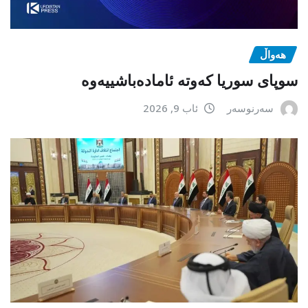
هەواڵ
سوپای سوریا کەوتە ئامادەباشییەوە
سەرنوسەر
ئاب 9, 2026