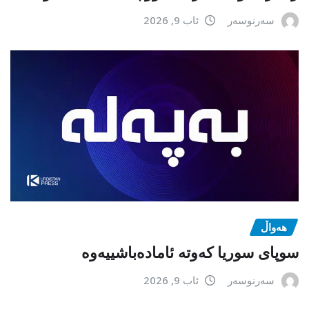
سەرنوسەر
ئاب 9, 2026
هەواڵ
سوپای سوریا کەوتە ئامادەباشییەوە
سەرنوسەر
ئاب 9, 2026