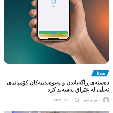
هەواڵ
دەستەی ڕاگەیاندن و پەیوەندییەکان کۆمپانیای
ئەپڵی لە عێراق پەسەند کرد
سەرنوسەر
ئاب 9, 2026