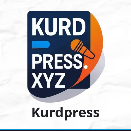
Ski
t
conten
Kurdpress