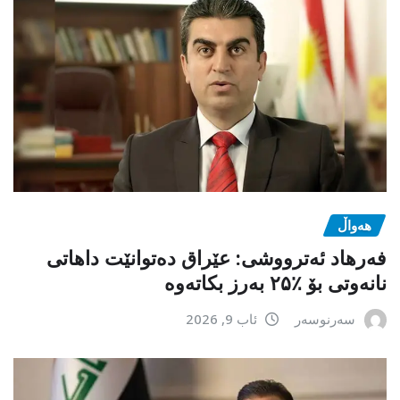
هەواڵ
فەرهاد ئەترووشی: عێراق دەتوانێت داهاتی
نانەوتی بۆ ٪۲۵ بەرز بکاتەوە
سەرنوسەر
ئاب 9, 2026