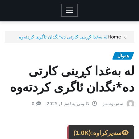
Home
لە بەغدا کڕینی کارتی دە*نگدان ئاگری کردتەوە
هەواڵ
لە بەغدا کڕینی کارتی
دە*نگدان ئاگری کردتەوە
سەرنوسەر
کانونی یەکەم 1, 2025
0
سەیرکراوە:
(1.0K)