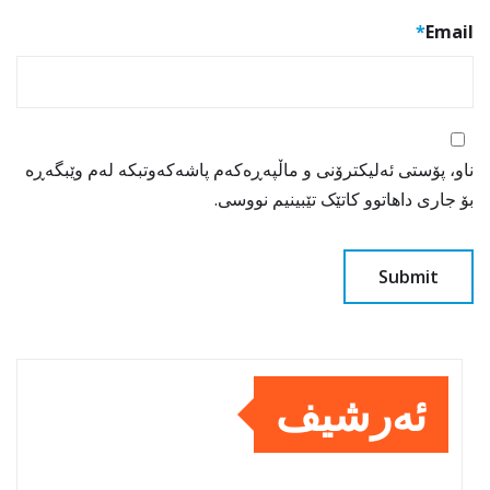
*
Email
ناو، پۆستی ئەلیکترۆنی و ماڵپەڕەکەم پاشەکەوتبکە لەم وێبگەڕە
بۆ جاری داهاتوو کاتێک تێبینیم نووسی.
ئەرشیف