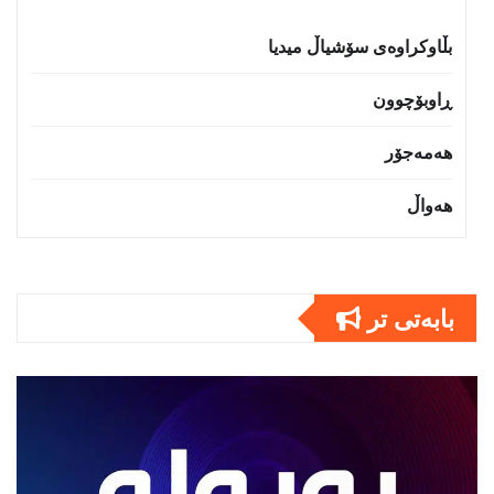
بڵاوکراوەی سۆشیاڵ میدیا
ڕاوبۆچوون
هەمەجۆر
هەواڵ
بابەتى تر