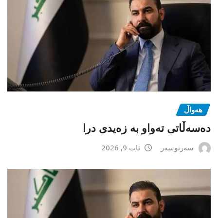
هەواڵ
دەسەڵاتی تەواو بە زەیدی درا
سەرنوسەر
ئاب 9, 2026