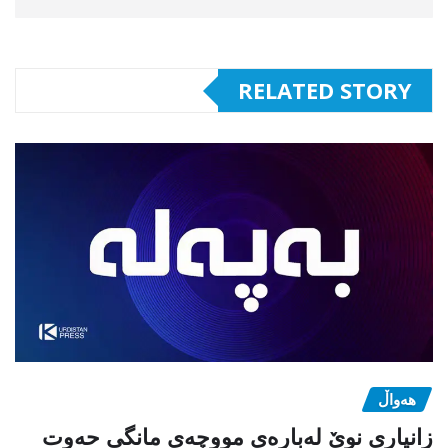
RELATED STORY
هەواڵ
زانیاری نوێ لەبارەی مووچەی مانگی حەوت