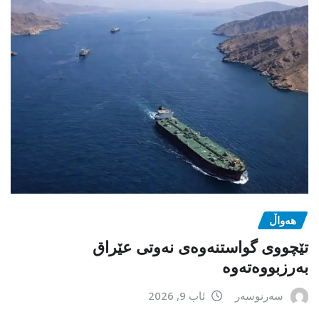
هەواڵ
تێچووی گواستنەوەی نەوتی عێراق
بەرزبووەتەوە
سەرنوسەر
ئاب 9, 2026