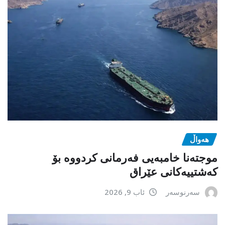
هەواڵ
موجتەنا خامبەیی فەرمانی کردووە بۆ
کەشتییەکانی عێراق
سەرنوسەر
ئاب 9, 2026