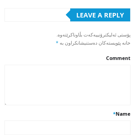
LEAVE A REPLY
پۆستی ئەلیکترۆنییەکەت بڵاوناکرێتەوە.
خانە پێویستەکان دەستنیشانکراون بە
*
Comment
*
Name