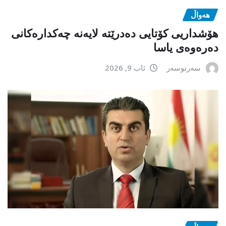
هەواڵ
هۆشداریی کۆتایی دەدرێتە لایەنە چەکدارەکانی
دەرەوەی یاسا
سەرنوسەر
ئاب 9, 2026