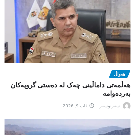
هەواڵ
هەڵمەتی داماڵینی چەک لە دەستی گروپەکان
بەردەوامە
سەرنوسەر
ئاب 9, 2026