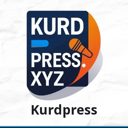
Ski
t
conten
Kurdpress