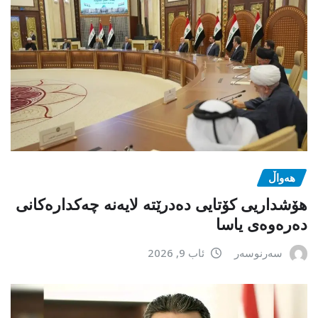
هەواڵ
هۆشداریی کۆتایی دەدرێتە لایەنە چەکدارەکانی
دەرەوەی یاسا
سەرنوسەر
ئاب 9, 2026