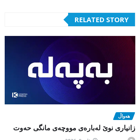
RELATED STORY
هەواڵ
زانیاری نوێ لەبارەی مووچەی مانگی حەوت