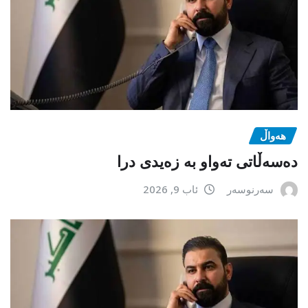
هەواڵ
دەسەڵاتی تەواو بە زەیدی درا
سەرنوسەر
ئاب 9, 2026