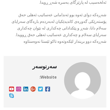
ئەلخەسیب لە پارێزگای بەسرە شەڕ ڕویدا.
شەڕەکە دوای ئەوە بوو ئەندامانی عەسائیب ئەهلی حەق
پۆستەرێکی گەورەی کاندیدێکیان لەبەردەم بارەگای سەرایای
سەلام دانا، شەڕ و پێکدادانی چەکداری لە نێوان چەکداری
سەرایای سەلام و چەکداری عەسائیب ئەهلی حەق ڕوویدا.
شەڕەکە دوو بریندار لێکەوتەوە تاکو ئێستا نەوەستاوە
سەرنوسەر
Website: