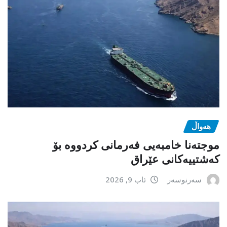
هەواڵ
موجتەنا خامبەیی فەرمانی کردووە بۆ
کەشتییەکانی عێراق
سەرنوسەر
ئاب 9, 2026