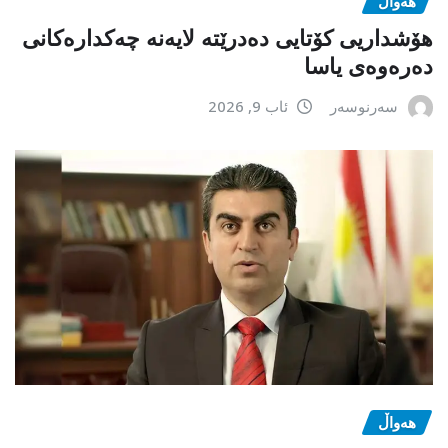
هەواڵ
هۆشداریی کۆتایی دەدرێتە لایەنە چەکدارەکانی
دەرەوەی یاسا
سەرنوسەر
ئاب 9, 2026
هەواڵ