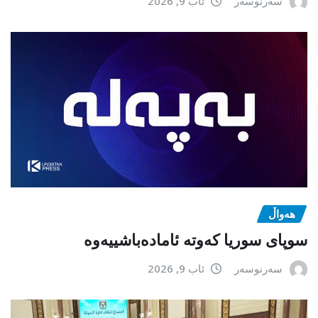
سەرنوسەر
ئاب 9, 2026
هەواڵ
سوپای سوریا کەوتە ئامادەباشییەوە
سەرنوسەر
ئاب 9, 2026