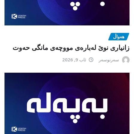
هەواڵ
زانیاری نوێ لەبارەی مووچەی مانگی حەوت
سەرنوسەر
ئاب 9, 2026