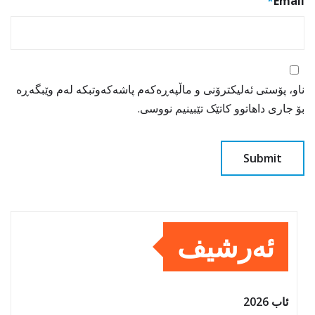
*
Email
ناو، پۆستی ئەلیکترۆنی و ماڵپەڕەکەم پاشەکەوتبکە لەم وێبگەڕە
بۆ جاری داهاتوو کاتێک تێبینیم نووسی.
ئەرشیف
ئاب 2026