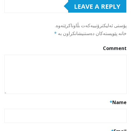
LEAVE A REPLY
پۆستی ئەلیکترۆنییەکەت بڵاوناکرێتەوە.
خانە پێویستەکان دەستنیشانکراون بە
*
Comment
*
Name