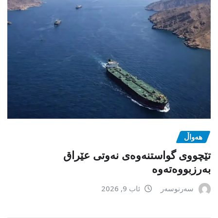
هەواڵ
تێچووی گواستنەوەی نەوتی عێراق
بەرزبووەتەوە
سەرنوسەر
ئاب 9, 2026