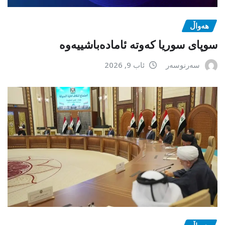
هەواڵ
سوپای سوریا کەوتە ئامادەباشییەوە
سەرنوسەر
ئاب 9, 2026