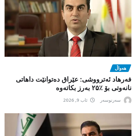
هەواڵ
فەرهاد ئەترووشی: عێراق دەتوانێت داهاتی
نانەوتی بۆ ٪۲۵ بەرز بکاتەوە
سەرنوسەر
ئاب 9, 2026