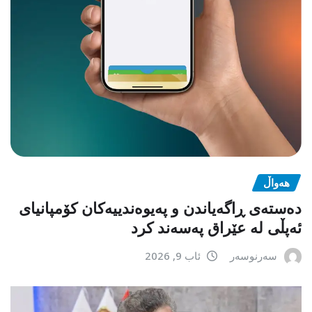
هەواڵ
دەستەی ڕاگەیاندن و پەیوەندییەکان کۆمپانیای
ئەپڵی لە عێراق پەسەند کرد
سەرنوسەر
ئاب 9, 2026