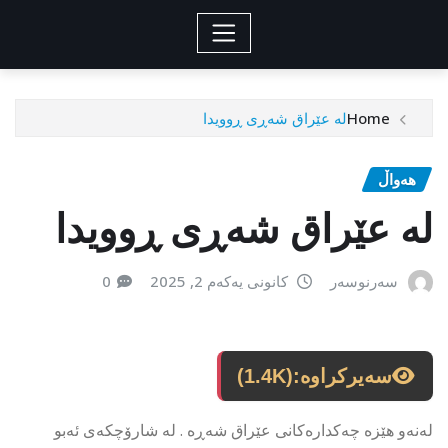
Home
لە عێراق شەڕی ڕوویدا
هەواڵ
لە عێراق شەڕی ڕوویدا
سەرنوسەر
کانونی یەکەم 2, 2025
0
سەیرکراوە:
(1.4K)
لەنەو هێزە چەکدارەکانی عێراق شەڕە . لە شارۆچکەی ئەبو