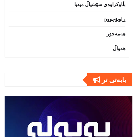
بڵاوکراوەی سۆشیاڵ میدیا
ڕاوبۆچوون
هەمەجۆر
هەواڵ
بابەتى تر