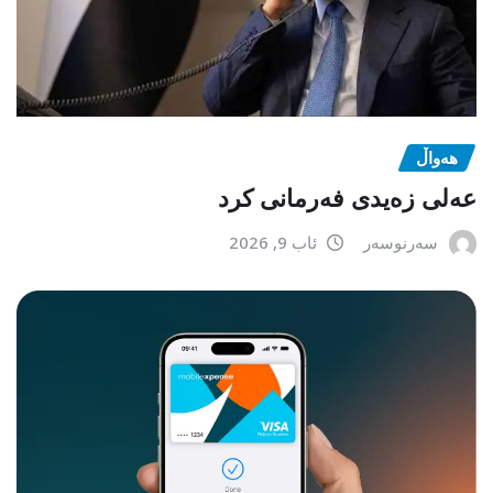
هەواڵ
عەلی زەیدی فەرمانی کرد
سەرنوسەر
ئاب 9, 2026