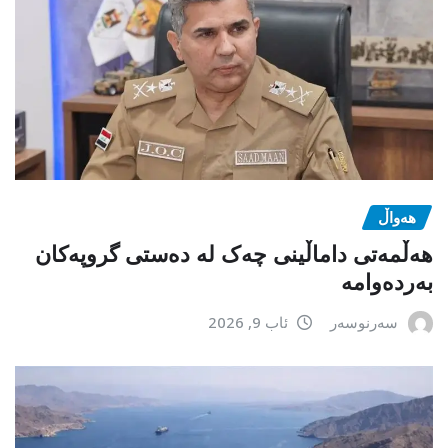
هەواڵ
هەڵمەتی داماڵینی چەک لە دەستی گروپەکان
بەردەوامە
سەرنوسەر
ئاب 9, 2026