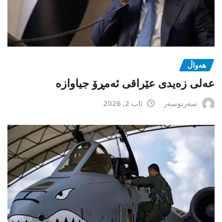
هەواڵ
عەلی زەیدی عێراقی ئەمڕۆ جیاوازە
سەرنوسەر
ئاب 2, 2026