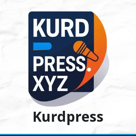
Ski
t
conten
Kurdpress