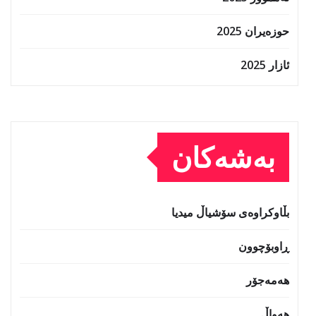
حوزه‌یران 2025
ئازار 2025
بەشەکان
بڵاوکراوەی سۆشیاڵ میدیا
ڕاوبۆچوون
هەمەجۆر
هەواڵ