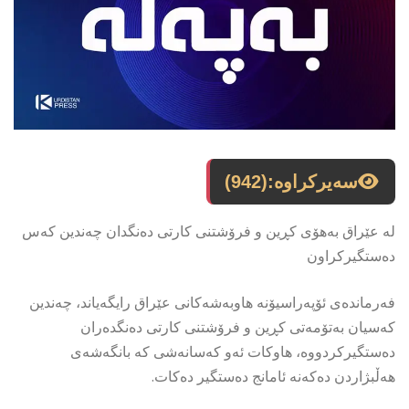
سەیرکراوە:
(942)
لە عێراق بەهۆی کڕین و فرۆشتنی کارتی دەنگدان چەندین کەس
دەستگیرکراون
فەرماندەی ئۆپەراسیۆنە هاوبەشەکانی عێراق رایگەیاند، چەندین
کەسیان بەتۆمەتی کڕین و فرۆشتنی کارتی دەنگدەران
دەستگیرکردووە، هاوکات ئەو کەسانەشی كە بانگەشەی
هەڵبژاردن دەکەنە ئامانج دەستگیر دەکات.