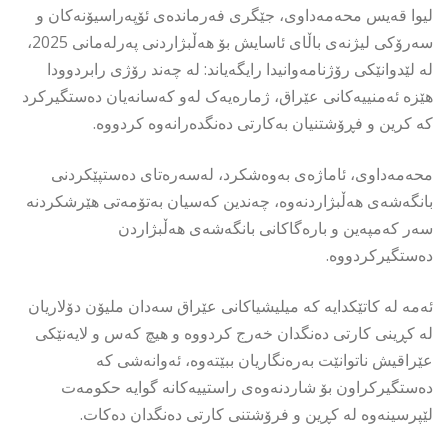
لیوا قەیس محەمەداوی، جێگری فەرماندەی ئۆپەراسیۆنەکان و
سەرۆکی لیژنەی باڵای ئاسایش بۆ هەڵبژاردنی پەرلەمانی 2025،
لە لێدوانێکی رۆژنامەوانیدا رایگەیاند: لە چەند رۆژی رابردوودا
هێزە ئەمنییەکانی عێراق، ژمارەیەک لەو كەسانەیان دەستگيرکرد
کە کرین و فڕۆشتنیان بەکارتی دەنگدەرانەوە کردووە.
محەمەداوی، ئاماژەی بەوەشکرد، لەسەرەتای دەستپێکردنی
بانگەشەی هەڵبژاردنەوە، چەندین کەسیان بەتۆمەتی هێرشکردنە
سەر کەمپەین و بارەگاکانی بانگەشەی هەڵبژاردن
دەستگیرکردووە.
ئەمە لە کاتێکدایە کە میلیشیاکانی عێراق سەدان ملیۆن دۆلاریان
لە کڕینی کارتی دەنگدان خەرج کردووە و هیچ کەس و لایەنێکی
عێراقیش ناتوانێت بەرەنگاریان ببێتەوە، ئەوانەشی کە
دەستگیرکراون بۆ شاردنەوەی راستییەکانە گوایە حکومەت
لێپرسینەوە لە کڕین و فرۆشتنی کارتی دەنگدان دەکات.