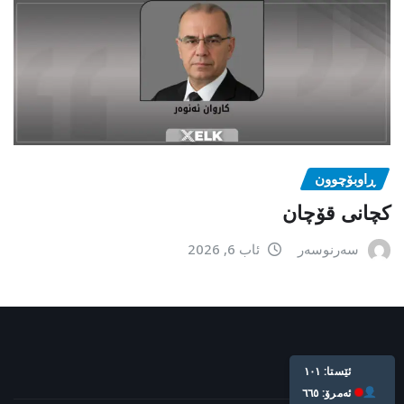
ڕاوبۆچوون
کچانی قۆچان
سەرنوسەر
ئاب 6, 2026
Live: 101
Today: 665