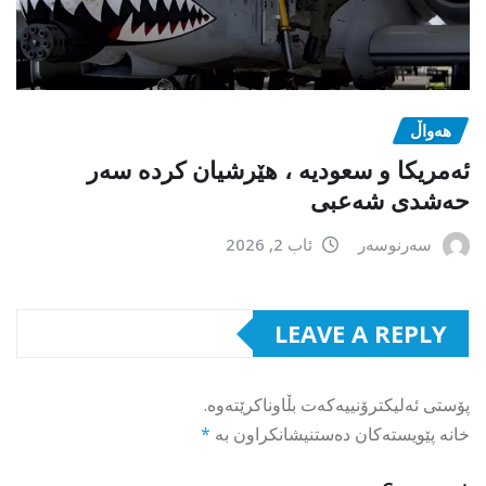
هەواڵ
ئەمریکا و سعودیە ، هێرشیان کردە سەر
حەشدی شەعبی
سەرنوسەر
ئاب 2, 2026
LEAVE A REPLY
پۆستی ئەلیکترۆنییەکەت بڵاوناکرێتەوە.
خانە پێویستەکان دەستنیشانکراون بە
*