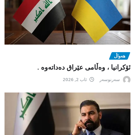
هەواڵ
ئۆکرانیا ، وەڵامی عێراق دەداتەوە .
سەرنوسەر
ئاب 2, 2026