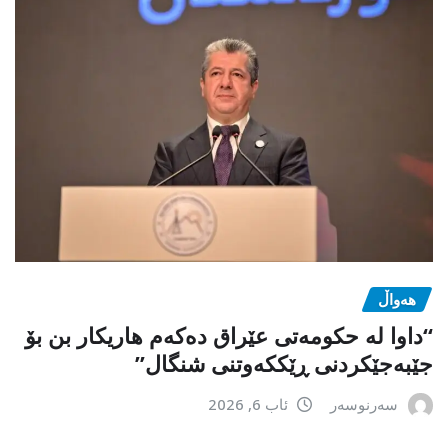
هەواڵ
“داوا لە حكومەتی عێراق دەكەم هاریكار بن بۆ
جێبەجێكردنی ڕێككەوتنی شنگال”
سەرنوسەر
ئاب 6, 2026