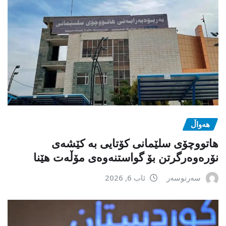
هەواڵ
هاتووچۆی سلێمانی کۆتایی بە کێشەی
نۆرەوەرگرتن بۆ گواستنەوەی مۆڵەت هێنا
سەرنوسەر
ئاب 6, 2026