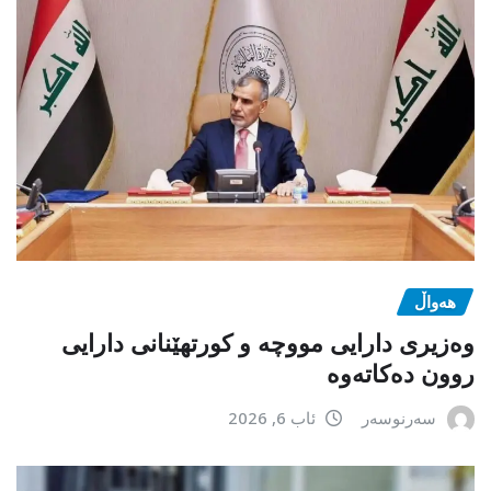
هەواڵ
وەزیری دارایی مووچە و کورتهێنانی دارایی
روون دەکاتەوە
سەرنوسەر
ئاب 6, 2026