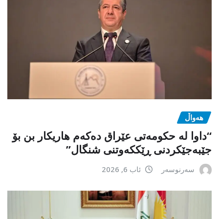
هەواڵ
“داوا لە حكومەتی عێراق دەكەم هاریكار بن بۆ
جێبەجێكردنی ڕێككەوتنی شنگال”
سەرنوسەر
ئاب 6, 2026