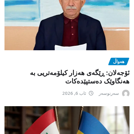
هەواڵ
ئۆجەلان: ڕێگەی هەزار کیلۆمەتریی بە
هەنگاوێک دەستپێدەکات
سەرنوسەر
ئاب 6, 2026