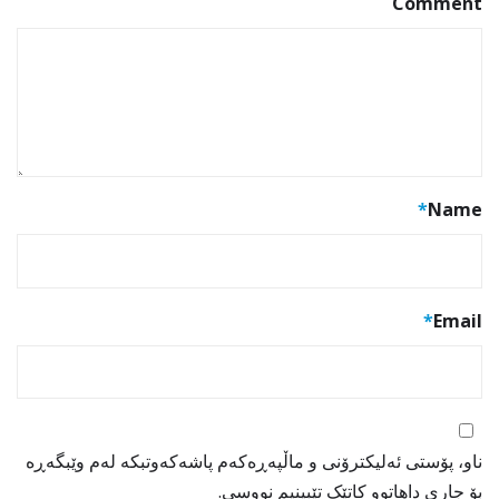
Comment
*
Name
*
Email
ناو، پۆستی ئەلیکترۆنی و ماڵپەڕەکەم پاشەکەوتبکە لەم وێبگەڕە
بۆ جاری داهاتوو کاتێک تێبینیم نووسی.