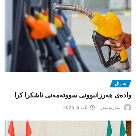
هەواڵ
وادەی هەرزانبوونی سووتەمەنی ئاشکرا کرا
سەرنوسەر
ئاب 6, 2026