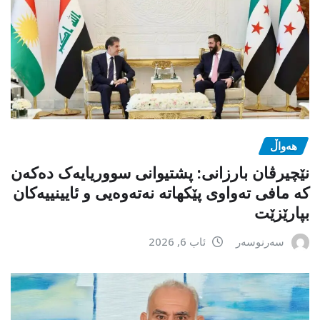
هەواڵ
نێچیرڤان بارزانی: پشتیوانی سووریایەک دەکەن
کە مافی تەواوی پێکهاتە نەتەوەیی و ئایینییەکان
بپارێزێت
سەرنوسەر
ئاب 6, 2026