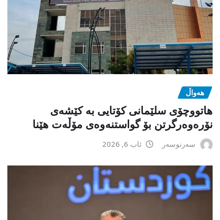
هەواڵ
هاتووچۆی سلێمانی کۆتایی بە کێشەی
نۆرەوەرگرتن بۆ گواستنەوەی مۆڵەت هێنا
سەرنوسەر
ئاب 6, 2026