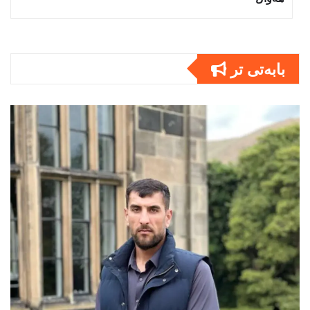
بابەتى تر