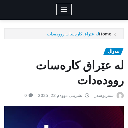
Home
لە عێراق کارەسات روودەدات
هەواڵ
لە عێراق کارەسات
روودەدات
سەرنوسەر
تشرینی دووەم 28, 2025
0