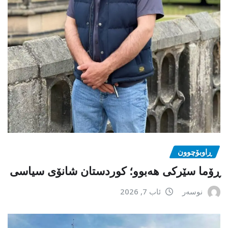
ڕاوبۆچوون
ڕۆما سێرکی هەبوو؛ کوردستان شانۆی سیاسی
نوسەر
ئاب 7, 2026