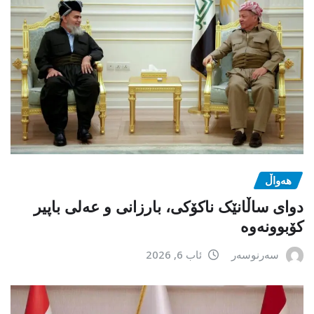
هەواڵ
دوای ساڵانێک ناکۆکی، بارزانی و عەلی باپیر
کۆبوونەوە
سەرنوسەر
ئاب 6, 2026