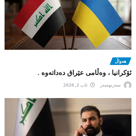
هەواڵ
ئۆکرانیا ، وەڵامی عێراق دەداتەوە .
سەرنوسەر
ئاب 2, 2026