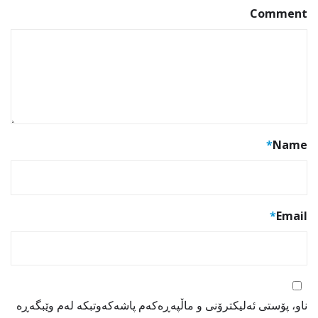
Comment
*
Name
*
Email
ناو، پۆستی ئەلیکترۆنی و ماڵپەڕەکەم پاشەکەوتبکە لەم وێبگەڕە