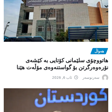
هەواڵ
هاتووچۆی سلێمانی کۆتایی بە کێشەی
نۆرەوەرگرتن بۆ گواستنەوەی مۆڵەت هێنا
سەرنوسەر
ئاب 6, 2026