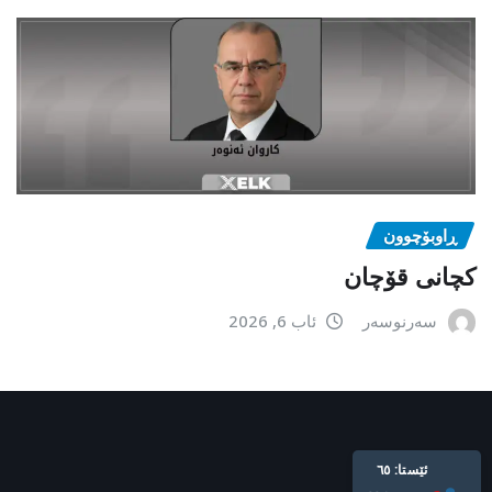
ڕاوبۆچوون
کچانی قۆچان
سەرنوسەر
ئاب 6, 2026
ئێستا: ٦٥