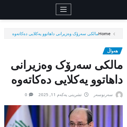
Home
مالکی سەرۆک وەزیرانی داهاتوو یەکلایی دەکاتەوە
هەواڵ
مالکی سەرۆک وەزیرانی
داهاتوو یەکلایی دەکاتەوە
سەرنوسەر
تشرینی یەکەم 11, 2025
0