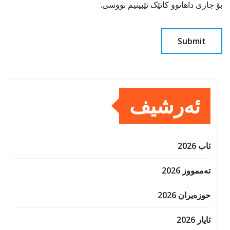
بۆ جاری داهاتوو کاتێک تێبینیم نووسی.
ئەرشیف
ئاب 2026
تەممووز 2026
حوزه‌یران 2026
ئایار 2026