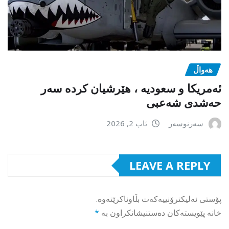
هەواڵ
ئەمریکا و سعودیە ، هێرشیان کردە سەر
حەشدی شەعبی
سەرنوسەر
ئاب 2, 2026
LEAVE A REPLY
پۆستی ئەلیکترۆنییەکەت بڵاوناکرێتەوە.
خانە پێویستەکان دەستنیشانکراون بە
*