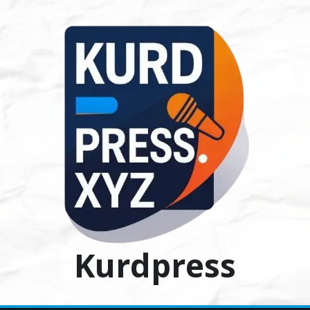
Ski
t
conten
Kurdpress