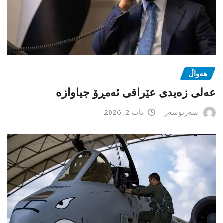
هەواڵ
عەلی زەیدی عێراقی ئەمڕۆ جیاوازە
سەرنوسەر
ئاب 2, 2026