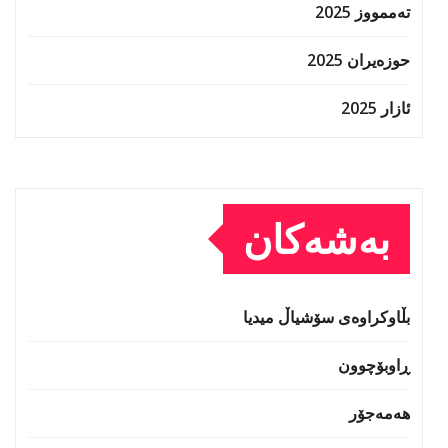
تەممووز 2025
حوزه‌یران 2025
ئازار 2025
بەشەکان
بڵاوکراوەی سۆشیاڵ میدیا
ڕاوبۆچوون
هەمەجۆر