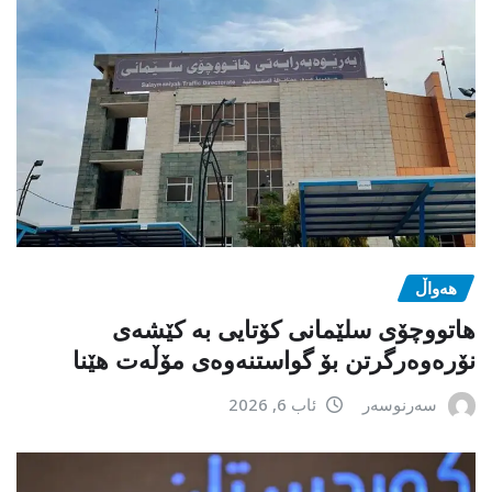
هەواڵ
هاتووچۆی سلێمانی کۆتایی بە کێشەی
نۆرەوەرگرتن بۆ گواستنەوەی مۆڵەت هێنا
سەرنوسەر
ئاب 6, 2026