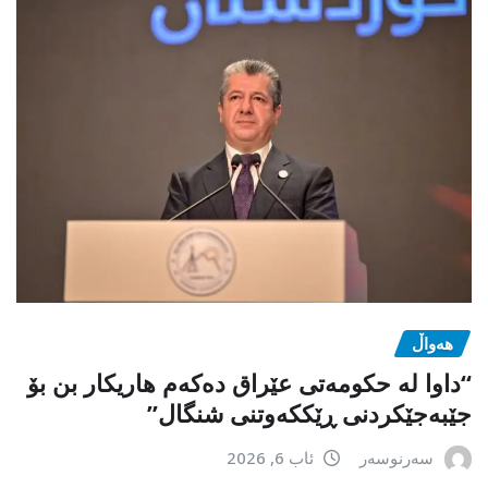
هەواڵ
“داوا لە حكومەتی عێراق دەكەم هاریكار بن بۆ
جێبەجێكردنی ڕێككەوتنی شنگال”
سەرنوسەر
ئاب 6, 2026