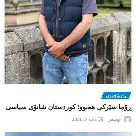
ڕاوبۆچوون
ڕۆما سێرکی هەبوو؛ کوردستان شانۆی سیاسی
نوسەر
ئاب 7, 2026