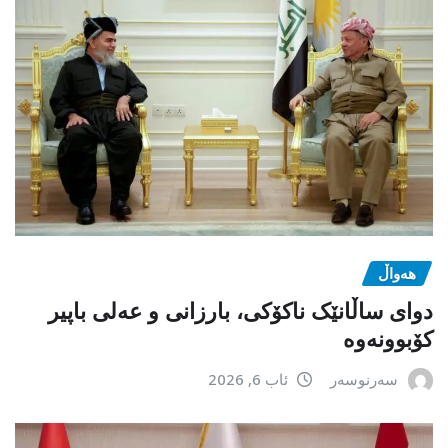
هەواڵ
دوای ساڵانێک ناکۆکی، بارزانی و عەلی باپیر
کۆبوونەوە
سەرنوسەر
ئاب 6, 2026