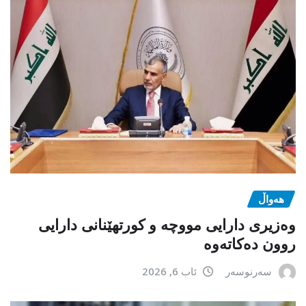
هەواڵ
وەزیری دارایی مووچە و کورتهێنانی دارایی
روون دەکاتەوە
سەرنوسەر
ئاب 6, 2026