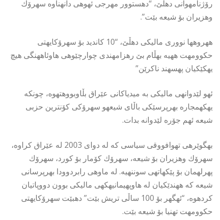
رۆژنامهوانى دهڵێ، “دهستوور مهرجى ئهوهى دانهناوه سهرۆك
وهزیران بۆ شیعه بێت”.
ههروهها نوورى مالیكى دهڵێ، “10 كاندید بۆ سهرۆكایهتى
حكوومهت ههیه بهڵام بێ رهزامهندى چوارچێوهى هاوئاههنگى هیچ
یهكێكیان پهسهند ناكرێن”
ئهو لێدوانهى مالیكى به میدیاكانى عێراق بڵاوبووهتهوه، چونكه
یهكهمجاره بهرپرسێكى باڵاى شیعهو سهرۆكى كۆنترین حزبى
شیعه ئهم جۆره لێدوانه بدات.
بهگوێرهى تهوافووقى سیاسى كه له دواى 2003 له عێراق كراوه،
سهرۆك وهزیران بۆ شیعه، سهرۆك كۆمار بۆ كورد، سهرۆك
پهرلهمان بۆ پێكهاتهى سوننهیه. له ماوهى رابردوودا بهرپرسانى
شیعه كه ههندێكیان له هاوپهیمانیهكهى مالیكى بوون دووپاتیان
كردهوه، “ئهگهر بۆ 100 ساڵى تریش بێت” دهبێت سهرۆكایهتى
حكوومهت تهنیا بۆ شیعه بێت.