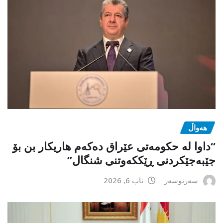
هەواڵ
“داوا لە حكومەتی عێراق دەكەم هاریكار بن بۆ
جێبەجێكردنی ڕێككەوتنی شنگال”
سەرنوسەر
ئاب 6, 2026