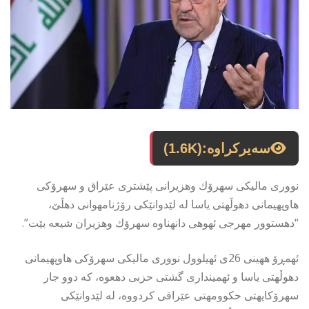
سەیرکراوە:
(1.6K)
نوورى مالیكى سهرۆك وهزیرانى پێشترى عێراق و سهرۆكى
هاوپهیمانى دهوڵهتى یاسا له لێدوانێكى رۆژنامهوانى دهڵێ،
“دهستوور مهرجى ئهوهى دانهناوه سهرۆك وهزیران شیعه بێت”.
ئهمڕۆ ههینى 26ى ئهیلوول نوورى مالیكى سهرۆكى هاوپهیمانى
دهوڵهتى یاسا و ئهمیندارى گشتى حزبى دهعوه، كه دوو جار
سهرۆكایهتى حكوومهتى عێراقى كردووه، له لێدوانێكى