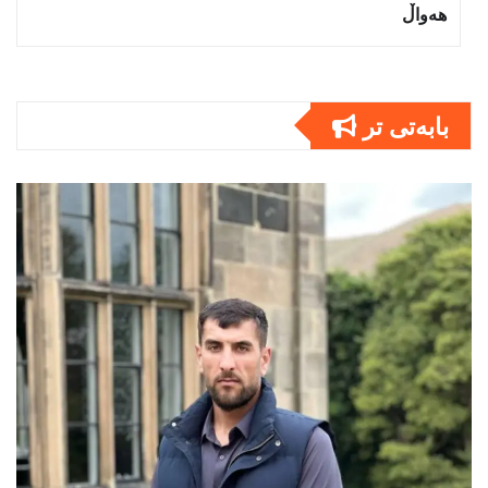
هەواڵ
بابەتى تر