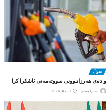
هەواڵ
وادەی هەرزانبوونی سووتەمەنی ئاشکرا کرا
سەرنوسەر
ئاب 6, 2026