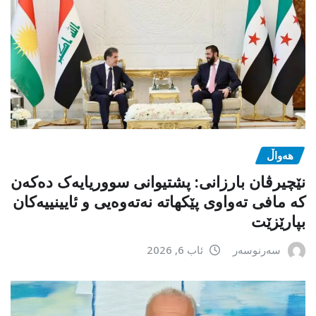
هەواڵ
نێچیرڤان بارزانی: پشتیوانی سووریایەک دەکەن
کە مافی تەواوی پێکهاتە نەتەوەیی و ئایینییەکان
بپارێزێت
سەرنوسەر
ئاب 6, 2026