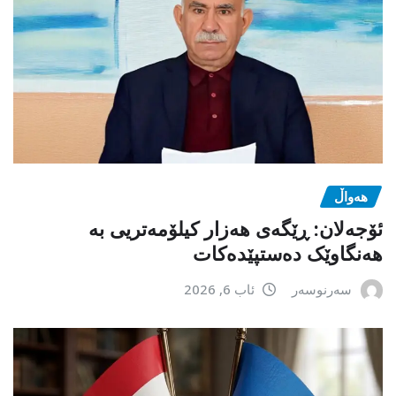
هەواڵ
ئۆجەلان: ڕێگەی هەزار کیلۆمەتریی بە
هەنگاوێک دەستپێدەکات
سەرنوسەر
ئاب 6, 2026