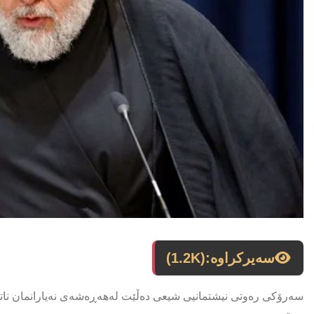
سەیرکراوە:
(1.2K)
سەرۆكی رەوتی نیشتمانیی شیعی دەڵێت لەهەڕەشەی نەیارانمان ناتر