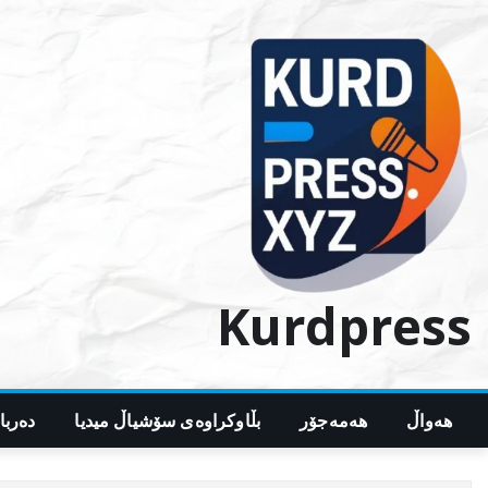
Ski
t
conten
Kurdpress
هەواڵ
هەمەجۆر
بڵاوکراوەی سۆشیاڵ میدیا
دەربا