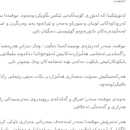
دەبێت.
لەتویتێكیدا كە لەتۆڕی كۆمەڵایەتی ئێكس بڵاویكردوەتەوە، موقتەدا س
لەبەڵێندەرەكان نادۆزنەوەو گوێبیستی دەنگیان نابن.
موقتەد سەدر لەدرێژەی نوسینەكەیدا دەڵێت ؛ وەك دەزانن هەڕەشەكانتا
راگەیاندنی ئەنجامی هەڵبژاردنەكانیش لەنێوخۆتاندا دەكەونە ململا
بایكۆتكارانیش بایكۆت دەكەن بۆیە ئەنجامەكان وەك پێشوتر نابن.
هەركەسێكیش بیەوێت بەشداری هەڵبژاردن بكات بەپێی رێنمایی زاناو 
تاقیكراوەتەوە .
بەوتەی موقتەد سەدر؛عیراق و گەلەكەی رووبەروی مەترسییەكی راستە
هەژاری و گەندەڵی ئەخلاقی.
هەر ئەمرۆش موقتەدا سەدر لەنەجەف سەردانی مەزاری باوكی كرد دو
ئاگادار كرایەوە كە لەلایەن یاسرسەخیل پەرلەمانتاری دەوڵەتی یاسا