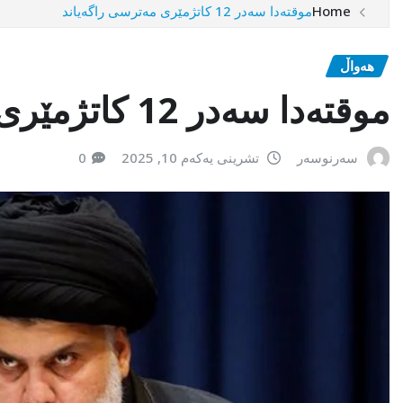
Home
موقتەدا سەدر 12 کاتژمێری مەترسی راگەیاند
هەواڵ
موقتەدا سەدر 12 کاتژمێری مەترسی راگەیاند
سەرنوسەر
تشرینی یەکەم 10, 2025
0