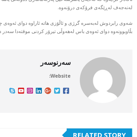
لەنەجەف لەڕێگەی فرۆكەی درۆنەوە.
شەوی رابردوش لەبەسرە گرژی و ئاڵۆزی هاتە ئاراوە دوای ئەوەی چە
بڵاوبوونەوە دوای ئەوەی باس لەهەوڵی تیرۆر كردنی موقتەدا سەدر در
سەرنوسەر
Website:
RELATED STORY