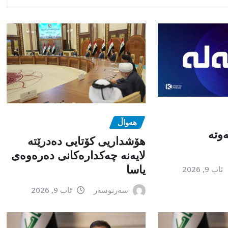
هەواڵ
وتە
هۆشداریی کۆتایی دەدرێتە
لایەنە چەکدارەکانی دەرەوەی
یاسا
ئاب 9, 2026
سەرنوسەر
ئاب 9, 2026