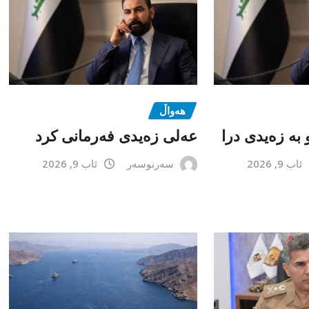
هەواڵ
 بە زەیدی درا
عەلی زەیدی فەرمانی کرد
ئاب 9, 2026
سەرنوسەر
ئاب 9, 2026