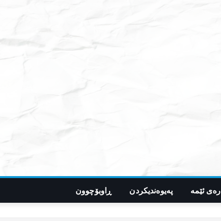
رەی ئێمە
پەیوەندیکردن
ڕاوبۆچوون