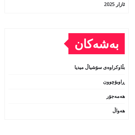
ئازار 2025
بەشەکان
بڵاوکراوەی سۆشیاڵ میدیا
ڕاوبۆچوون
هەمەجۆر
هەواڵ