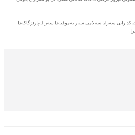
كدارانی سەرایا سەلامی سەر بەموقتەدا سەر لەپارێزگاكەدا
ا.