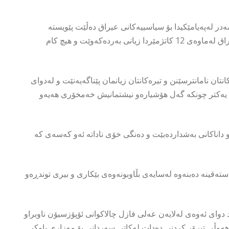
ەدر لەپەیامێكیدا بۆ سیاسییەكانی عیراق دەڵێت پێویستە
لەڕوداوەكانی لوبنان و سوریاو یەمەن و ئێرانەوە پەند وەربگرن و عیراق لەماوەی 12 كاتژمێردا زیانی بەردەكەوێت و هیچ كام
ن نامانترسێنن و تیرەكانتان زیانمان پێناگەیەنێت و لەدوای
نێی یەكتر چونكە گەل هۆشیارەو نیشتمانیش خەمخۆری هەیەو
داناكانی بەشداردەبێت و دەنگی خۆی ناداتە ئەو كەسەی كە
قینە دەبنەوە لەسایەی بڵاوبونەوەی بێكاری و بیری توندڕەو
ای ئەوەی لەلایەن عەلی فازل چالاكوانی ئۆپۆزسیۆن ناوبراو
 هەوڵی تیرۆر كردنی دەدات لەكاتی سەردانی بۆ مەزاری باوكی