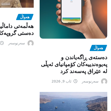
هەواڵ
هەڵمەتی داماڵی
دەستی گروپەکا
سەرنوسەر
هەواڵ
دەستەی ڕاگەیاندن و
پەیوەندییەکان کۆمپانیای ئەپڵی
لە عێراق پەسەند کرد
سەرنوسەر
ئاب 9, 2026