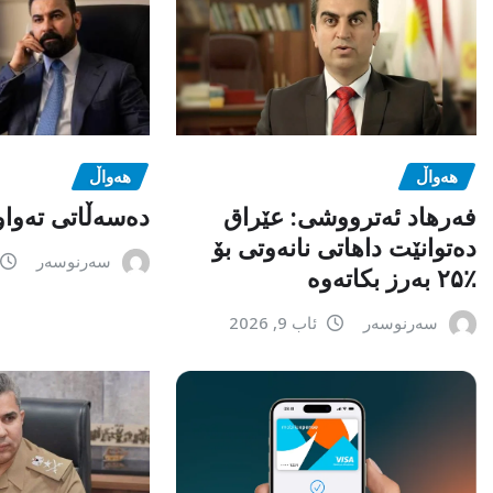
هەواڵ
هەواڵ
فەرهاد ئەترووشی: عێراق
دەسەڵاتی تەواو
دەتوانێت داهاتی نانەوتی بۆ
سەرنوسەر
٪۲۵ بەرز بکاتەوە
سەرنوسەر
ئاب 9, 2026