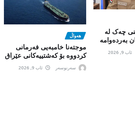
نی چەک لە
هەواڵ
ن بەردەوامە
موجتەنا خامبەیی فەرمانی
ئاب 9, 2026
کردووە بۆ کەشتییەکانی عێراق
سەرنوسەر
ئاب 9, 2026