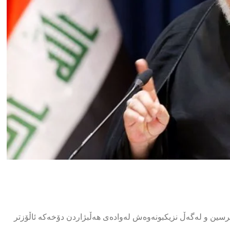
سین و لەگەڵ نزیكبونەوەش لەوادەی هەڵبژاردن دۆخەكە ئاڵۆزتر