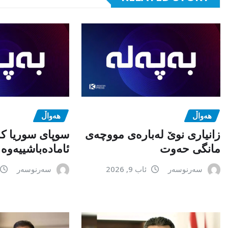
هەواڵ
هەواڵ
زانیاری نوێ لەبارەی مووچەی
سوپای سوریا کە
مانگی حەوت
ئامادەباشییەوە
سەرنوسەر
ئاب 9, 2026
سەرنوسەر