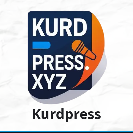
Ski
t
conten
Kurdpress