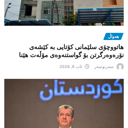
هەواڵ
هاتووچۆی سلێمانی کۆتایی بە کێشەی
نۆرەوەرگرتن بۆ گواستنەوەی مۆڵەت هێنا
سەرنوسەر
ئاب 6, 2026