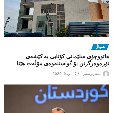
هەواڵ
هاتووچۆی سلێمانی کۆتایی بە کێشەی
نۆرەوەرگرتن بۆ گواستنەوەی مۆڵەت هێنا
سەرنوسەر
ئاب 6, 2026