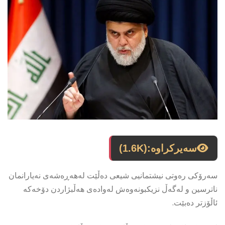
سەیرکراوە:
(1.6K)
سەرۆكی رەوتی نیشتمانیی شیعی دەڵێت لەهەڕەشەی نەیارانمان
ناترسین و لەگەڵ نزیكبونەوەش لەوادەی هەڵبژاردن دۆخەكە
ئاڵۆزتر دەبێت.