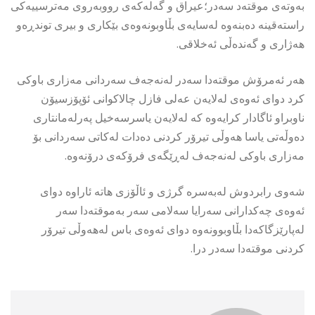
بەوتەی موقتەد سەدر؛عیراق و گەلەكەی رووبەروی مەترسییەكی
راستەقینە دەبنەوە لەسایەی بڵاوبونەوەی بێكاری و بیری توندڕەو
هەژاری و گەندەڵی ئەخلاقی.
هەر ئەمرۆش موقتەدا سەدر لەنەجەف سەردانی مەزاری باوكی
كرد دوای ئەوەی لەلایەن عەلی فازل چالاكوانی ئۆپۆزسیۆن
ناوبراو ئاگادار كرایەوە كە لەلایەن یاسرسەخیل پەرلەمانتاری
دەوڵەتی یاسا هەوڵی تیرۆر كردنی دەدات لەكاتی سەردانی بۆ
مەزاری باوكی لەنەجەف لەڕێگەی فرۆكەی درۆنەوە.
شەوی رابردوش لەبەسرە گرژی و ئاڵۆزی هاتە ئاراوە دوای
ئەوەی چەكدارانی سەرایا سەلامی سەر بەموقتەدا سەر
لەپارێزگاكەدا بڵاوبوونەوە دوای ئەوەی باس لەهەوڵی تیرۆر
كردنی موقتەدا سەدر درا.