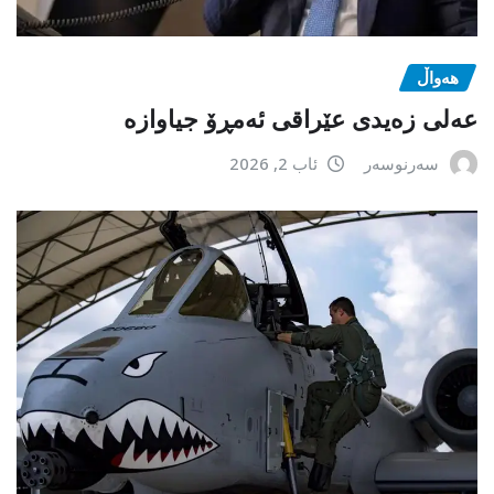
هەواڵ
عەلی زەیدی عێراقی ئەمڕۆ جیاوازە
سەرنوسەر
ئاب 2, 2026