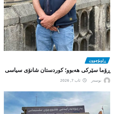
ڕاوبۆچوون
ڕۆما سێرکی هەبوو؛ کوردستان شانۆی سیاسی
نوسەر
ئاب 7, 2026