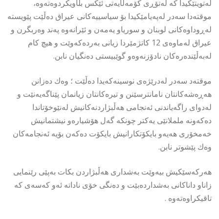
لەتویتێكیدا كە لەتۆڕی كۆمەڵایەتی ئێكس بڵاویكردوەتەوە،
موقتەدا سەدر لەپەیامێكیدا بۆ سیاسییەكانی عیراق دەڵێت پێویستە
لەڕوداوەكانی لوبنان و سوریاو یەمەن و ئێرانەوە پەند وەربگرن و
عیراق لەماوەی 12 كاتژمێردا زیانی بەردەكەوێت و هیچ كام
لەبەڵێندەرەكان نادۆزنەوەو گوێبیستی دەنگیان نابن.
موقتەد سەدر لەدرێژەی نوسینەكەیدا دەڵێت ؛ وەك دەزانن
هەڕەشەكانتان نامانترسێنن و تیرەكانتان زیانمان پێناگەیەنێت و
لەدوای راگەیاندنی ئەنجامی هەڵبژاردنەكانیش لەنێوخۆتاندا
دەكەونە ململانێی یەكتر چونكە گەل هۆشیارەو نیشتمانیش
خەمخۆری هەیەو بایكۆتكارانیش بایكۆت دەكەن بۆیە ئەنجامەكان
وەك پێشوتر نابن.
هەركەسێكیش بیەوێت بەشداری هەڵبژاردن بكات بەپێی رێنمایی
زاناو داناكانی بەشداردەبێت و دەنگی خۆی ناداتە ئەو كەسەی كە
تاقیكراوەتەوە .