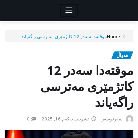
Home
موقتەدا سەدر 12 کاتژمێری مەترسی راگەیاند
هەواڵ
موقتەدا سەدر 12
کاتژمێری مەترسی
راگەیاند
سەرنوسەر
تشرینی یەکەم 16, 2025
0