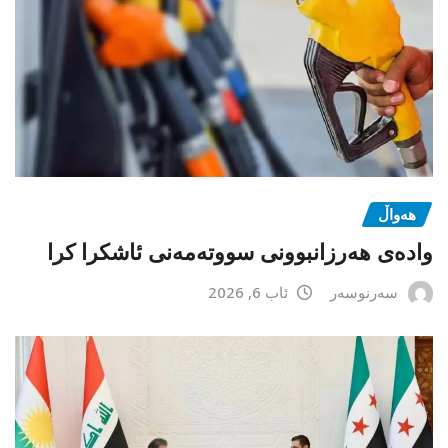
هەواڵ
وادەی هەرزانبوونی سووتەمەنی ئاشکرا کرا
سەرنوسەر
ئاب 6, 2026