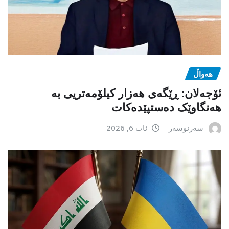
هەواڵ
ئۆجەلان: ڕێگەی هەزار کیلۆمەتریی بە
هەنگاوێک دەستپێدەکات
سەرنوسەر
ئاب 6, 2026