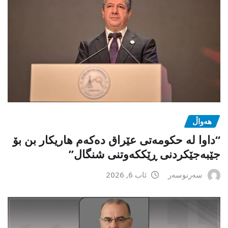
هەواڵ
“داوا لە حكومەتی عێراق دەكەم هاریكار بن بۆ
جێبەجێكردنی ڕێككەوتنی شنگال”
سەرنوسەر
ئاب 6, 2026