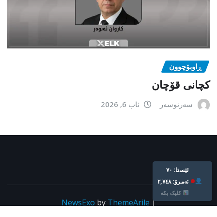
ڕاوبۆچوون
کچانی قۆچان
سەرنوسەر
ئاب 6, 2026
ئێستا: ٧٠
ئه‌مرۆ: ٢,٧٤٨
کلیک بکە
NewsExo
by
ThemeArile
|