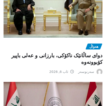
هەواڵ
دوای ساڵانێک ناکۆکی، بارزانی و عەلی باپیر
کۆبوونەوە
سەرنوسەر
ئاب 6, 2026