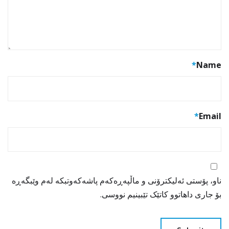
*
Name
*
Email
ناو، پۆستی ئەلیکترۆنی و ماڵپەڕەکەم پاشەکەوتبکە لەم وێبگەڕە
بۆ جاری داهاتوو کاتێک تێبینیم نووسی.