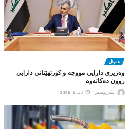
هەواڵ
وەزیری دارایی مووچە و کورتهێنانی دارایی
روون دەکاتەوە
سەرنوسەر
ئاب 6, 2026