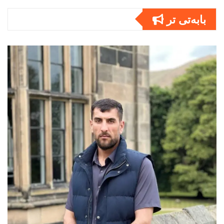
بابەتى تر