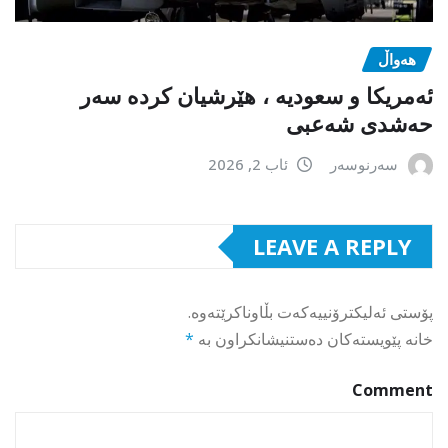
هەواڵ
ئەمریکا و سعودیە ، هێرشیان کردە سەر
حەشدی شەعبی
سەرنوسەر
ئاب 2, 2026
LEAVE A REPLY
پۆستی ئەلیکترۆنییەکەت بڵاوناکرێتەوە.
خانە پێویستەکان دەستنیشانکراون بە
*
Comment