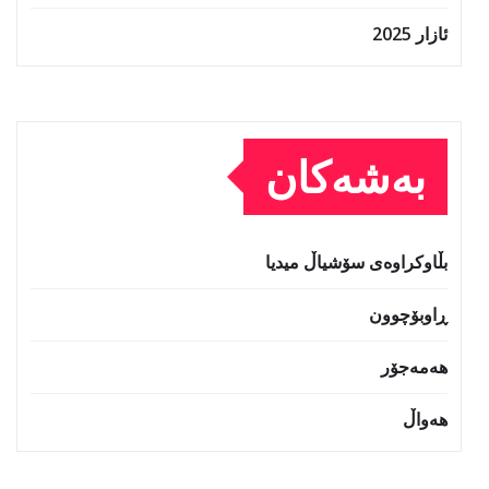
ئازار 2025
بەشەکان
بڵاوکراوەی سۆشیاڵ میدیا
ڕاوبۆچوون
هەمەجۆر
هەواڵ