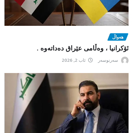
هەواڵ
ئۆکرانیا ، وەڵامی عێراق دەداتەوە .
سەرنوسەر
ئاب 2, 2026