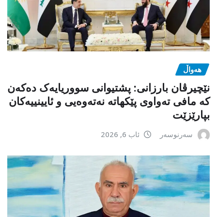
هەواڵ
نێچیرڤان بارزانی: پشتیوانی سووریایەک دەکەن
کە مافی تەواوی پێکهاتە نەتەوەیی و ئایینییەکان
بپارێزێت
سەرنوسەر
ئاب 6, 2026