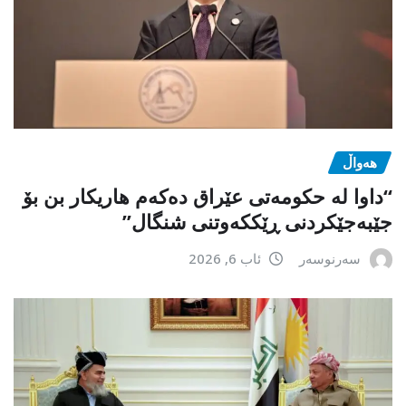
هەواڵ
“داوا لە حكومەتی عێراق دەكەم هاریكار بن بۆ
جێبەجێكردنی ڕێككەوتنی شنگال”
سەرنوسەر
ئاب 6, 2026