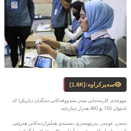
سەیرکراوە:
(1.6K)
مووچەی کارمەندانی سەر سندووقەکانی دەنگدان دیاریکرا کە
لەنێوان 150 بۆ 400 هەزار دیناردایە.
نەبەرد عومەر، بەڕێوەبەری دەستەی هەڵبژاردنەکانی هەرێمی