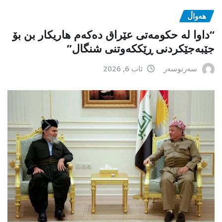
هەواڵ
“داوا لە حكومەتی عێراق دەكەم هاریكار بن بۆ
جێبەجێكردنی ڕێككەوتنی شنگال”
سەرنوسەر
ئاب 6, 2026