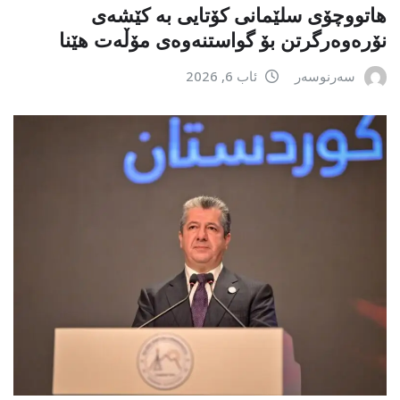
هاتووچۆی سلێمانی کۆتایی بە کێشەی
نۆرەوەرگرتن بۆ گواستنەوەی مۆڵەت هێنا
سەرنوسەر
ئاب 6, 2026