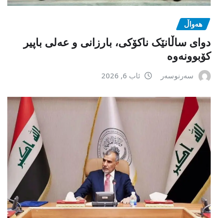
هەواڵ
دوای ساڵانێک ناکۆکی، بارزانی و عەلی باپیر
کۆبوونەوە
سەرنوسەر
ئاب 6, 2026