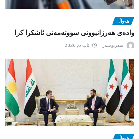
هەواڵ
وادەی هەرزانبوونی سووتەمەنی ئاشکرا کرا
سەرنوسەر
ئاب 6, 2026
هەواڵ