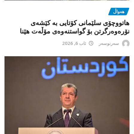
هەواڵ
هاتووچۆی سلێمانی کۆتایی بە کێشەی
نۆرەوەرگرتن بۆ گواستنەوەی مۆڵەت هێنا
سەرنوسەر
ئاب 6, 2026