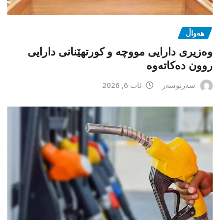
هەواڵ
وەزیری دارایی مووچە و کورتهێنانی دارایی
روون دەکاتەوە
سەرنوسەر
ئاب 6, 2026