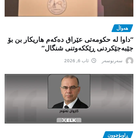
هەواڵ
“داوا لە حكومەتی عێراق دەكەم هاریكار بن بۆ
جێبەجێكردنی ڕێككەوتنی شنگال”
سەرنوسەر
ئاب 6, 2026
ڕاوبۆچوون