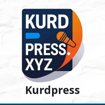
Ski
t
conten
Kurdpress