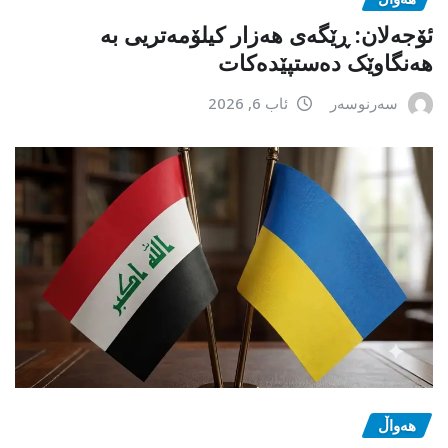
ئۆجەلان: ڕێگەی هەزار کیلۆمەتریی بە
هەنگاوێک دەستپێدەکات
سەرنوسەر
ئاب 6, 2026
هەواڵ