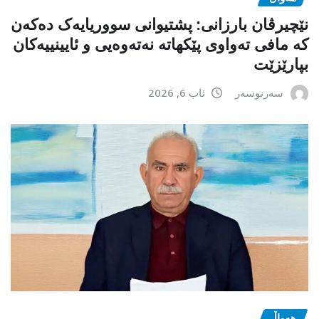
نێچیرڤان بارزانی: پشتیوانی سووریایەک دەکەن
کە مافی تەواوی پێکهاتە نەتەوەیی و ئایینییەکان
بپارێزێت
سەرنوسەر
ئاب 6, 2026
هەواڵ