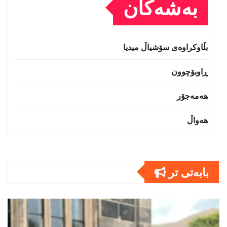
بەشەکان
بڵاوکراوەی سۆشیاڵ میدیا
ڕاوبۆچوون
هەمەجۆر
هەواڵ
بابەتى تر