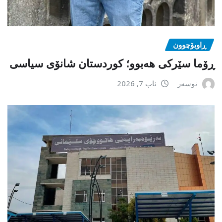
ڕاوبۆچوون
ڕۆما سێرکی هەبوو؛ کوردستان شانۆی سیاسی
نوسەر
ئاب 7, 2026