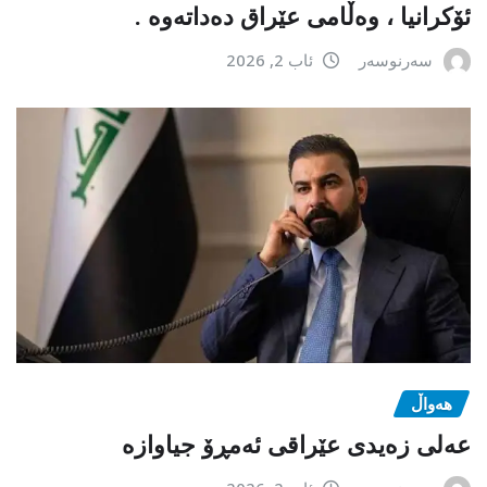
ئۆکرانیا ، وەڵامی عێراق دەداتەوە .
سەرنوسەر
ئاب 2, 2026
هەواڵ
عەلی زەیدی عێراقی ئەمڕۆ جیاوازە