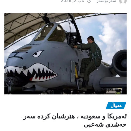
سەرنوسەر
ئاب 2, 2026
هەواڵ
ئەمریکا و سعودیە ، هێرشیان کردە سەر
حەشدی شەعبی