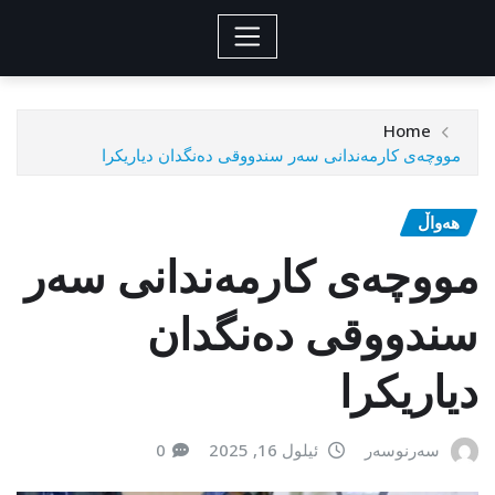
Home
مووچەی کارمەندانی سەر سندووقی دەنگدان دیاریکرا
هەواڵ
مووچەی کارمەندانی سەر
سندووقی دەنگدان
دیاریکرا
سەرنوسەر
ئیلول 16, 2025
0