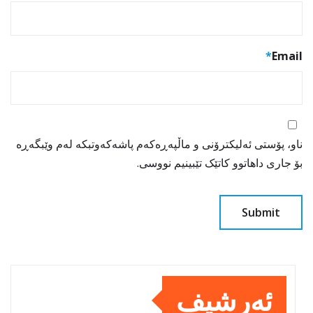
*
Email
ناو، پۆستی ئەلیکترۆنی و ماڵپەڕەکەم پاشەکەوتبکە لەم وێبگەڕە
بۆ جاری داهاتوو کاتێک تێبینیم نووسی.
ئەرشیف