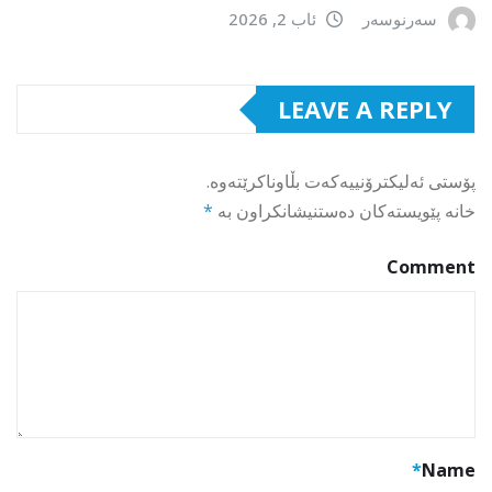
سەرنوسەر
ئاب 2, 2026
LEAVE A REPLY
پۆستی ئەلیکترۆنییەکەت بڵاوناکرێتەوە.
خانە پێویستەکان دەستنیشانکراون بە
*
Comment
*
Name