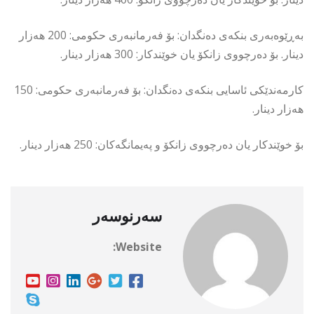
بەڕێوەبەری بنکەی دەنگدان: بۆ فەرمانبەری حکومی: 200 هەزار
دینار. بۆ دەرچووی زانکۆ یان خوێندکار: 300 هەزار دینار.
کارمەندێکی ئاسایی بنکەی دەنگدان: بۆ فەرمانبەری حکومی: 150
هەزار دینار.
بۆ خوێندکار یان دەرچووی زانکۆ و پەیمانگەکان: 250 هەزار دینار.
سەرنوسەر
Website: