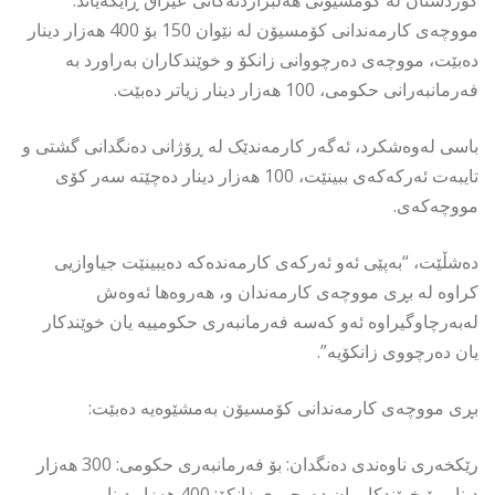
کوردستان لە کۆمسیۆنی هەڵبژاردنەکانی عێراق ڕایگەیاند:
مووچەی کارمەندانی کۆمسیۆن لە نێوان 150 بۆ 400 هەزار دینار
دەبێت، مووچەی دەرچووانی زانکۆ و خوێندکاران بەراورد بە
فەرمانبەرانی حکومی، 100 هەزار دینار زیاتر دەبێت.
باسی لەوەشکرد، ئەگەر کارمەندێک لە ڕۆژانی دەنگدانی گشتی و
تایبەت ئەرکەکەی ببینێت، 100 هەزار دینار دەچێتە سەر کۆی
مووچەکەی.
دەشڵێت، “بەپێی ئەو ئەرکەی کارمەندەکە دەیبینێت جیاوازیی
کراوە لە بڕی مووچەی کارمەندان و، هەروەها ئەوەش
لەبەرچاوگیراوە ئەو کەسە فەرمانبەری حکومییە یان خوێندکار
یان دەرچووی زانکۆیە”.
بڕی مووچەی کارمەندانی کۆمسیۆن بەمشێوەیە دەبێت:
رێکخەری ناوەندی دەنگدان: بۆ فەرمانبەری حکومی: 300 هەزار
دینار. بۆ خوێندکار یان دەرچووی زانکۆ: 400 هەزار دینار.