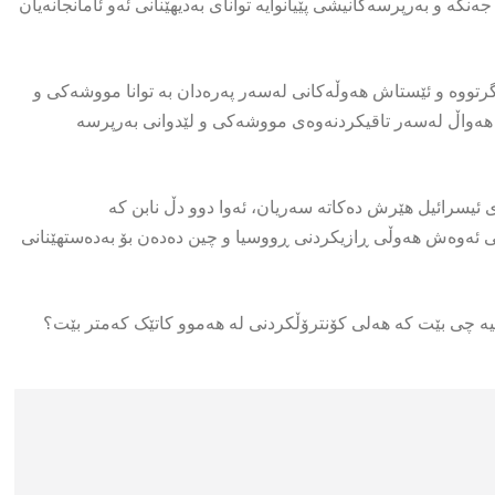
گە و بەرپرسەکانیشی پێیانوایە توانای بەدیهێنانی ئەو ئامانجانەیان
تووە و ئێستاش هەوڵەکانی لەسەر پەرەدان بە توانا مووشەکی و
ە هەواڵ لەسەر تاقیکردنەوەی مووشەکی و لێدوانی بەرپرسە
 ئیسرائیل هێرش دەکاتە سەریان، ئەوا دوو دڵ نابن کە
 ئەوەش هەوڵی ڕازیکردنی ڕووسیا و چین دەدەن بۆ بەدەستهێنانی
یە چی بێت کە هەلی کۆنترۆڵکردنی لە هەموو کاتێک کەمتر بێت؟