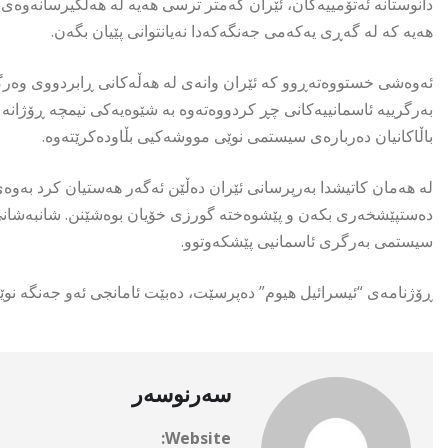
دانوستانە ئەتۆمییەکان، ئێران کەمتر ترسی هەیە لە هەڵگیرسانەوەی جەن
هەیە کە لە گەڕی یەکەمی جەنگەکەدا نەیانتوانی پێیان بگەن.
ئەوەشی خستووەتەڕوو کە ئێران وانەی لە هەڵەکانی ڕابردووی وەرگر
بەرگرییە ئاسمانییەکانی چڕ کردووەتەوە بە شێوەیەکی نیمچە ڕۆژان
باڵاکانیان دەربارەی سیستمی نوێی مووشەکیی بڵاودەکرێتەوە.
لە هەمان کاتیشدا بەرپرسانی ئێران دەڵێن ئەگەر هەستیان کرد بەوەی
دەستپێشخەری بکەن و پێشوەختە گورزی خۆیان بوەشێنن. شانبەشانی
سیستمی بەرگری ئاسمانیی پێشکەوتوو.
ڕۆژنامەی “ئیسرائیل هیوم” دەپرسێت، دەبێت ئامانجی ئەو جەنگە نوێ
سەرنوسەر
Website: