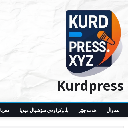
Ski
t
conten
Kurdpress
هەواڵ
هەمەجۆر
بڵاوکراوەی سۆشیاڵ میدیا
دەربا