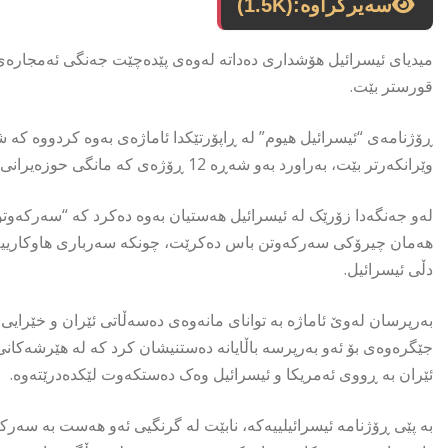
سەیرکراوە:
(1.5K)
میدیای ئیسرائیل هۆشداری دەداتە لەوەی پێدەچێت جەنگی ئەمجارەی ن
قورستر بێت.
ڕۆژنامەی “ئیسرائیل هیوم” لە ڕاپۆرتێکدا ئاماژەی بەوە کردووە کە شە
وێرانکەرتر بێت، بەراورد بەو شەڕە 12 ڕۆژەی کە مانگی حوزەیرانی ڕابردوو لە نێوان هەردوو وڵاتدا ڕوویدا.
لەو جەنگەدا زۆرێک لە ئیسرائیل هەستیان بەوە دەکرد کە “سەرکەوت
هەمان چیرۆکی سەرکەوتن باس دەکرێت، چونکە سەرباری هاوکارییە سەر
دڵی ئیسرائیل.
بەرپرسان لەوێ ئاماژە بە توانای مانەوەی دەسەڵاتی ئێران و خێرای
جێگرەوەی بۆ ئەو بەرپرسە باڵایانە دەستنیشان کرد کە لە هێرشەکا
ئێران بە ڕووی ئەمریکا و ئیسرائیل وەک دەستکەوت لێکدەدرێتەوە.
بە پێی ڕۆژنامە ئیسرائیلییەکە، نابێت لە گرنگیی ئەو هەست بە سەرک