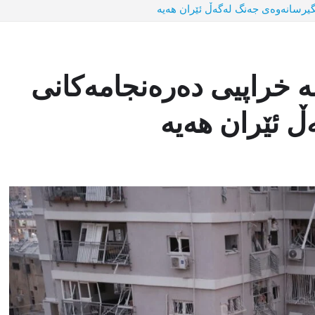
گیرسانەوەی جەنگ لەگەڵ ئێران هەیە
ە خراپیی دەرەنجامەکانی
 ئێران هەیە