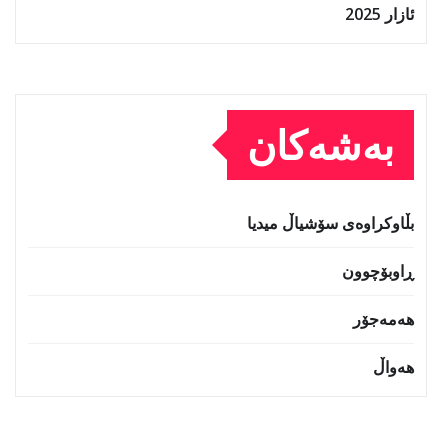
ئازار 2025
بەشەکان
بڵاوکراوەی سۆشیاڵ میدیا
ڕاوبۆچوون
هەمەجۆر
هەواڵ