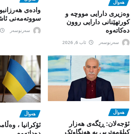
هەواڵ
وادەی هەرزانبو
وەزیری دارایی مووچە و
سووتەمەنی ئاشک
کورتهێنانی دارایی روون
دەکاتەوە
سەرنوسەر
سەرنوسەر
ئاب 6, 2026
هەواڵ
هەواڵ
ئۆجەلان: ڕێگەی هەزار
ئۆکرانیا ، وەڵا
کیلۆمەتریی بە هەنگاوێک
دەداتەوە .