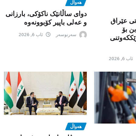
هەواڵ
دوای ساڵانێک ناکۆکی، بارزانی
تی عێراق
و عەلی باپیر کۆبوونەوە
ن بۆ
سەرنوسەر
ئاب 6, 2026
ێككەوتنی
ئاب 6, 2026
هەواڵ