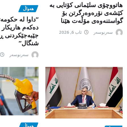
هاتووچۆی سلێمانی کۆتایی بە
هەواڵ
کێشەی نۆرەوەرگرتن بۆ
“داوا لە حكومە
گواستنەوەی مۆڵەت هێنا
دەكەم هاریكار ب
سەرنوسەر
ئاب 6, 2026
جێبەجێكردنی ڕ
شنگال”
سەرنوسەر
هەواڵ