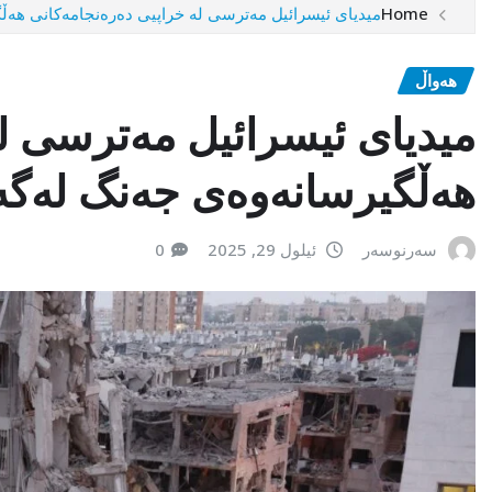
Home
میدیای ئیسرائیل مەترسی لە خراپیی دەرەنجامەکانی هەڵ
هەواڵ
میدیای ئیسرائیل مەترسی ل
هەڵگیرسانەوەی جەنگ لەگەڵ
سەرنوسەر
ئیلول 29, 2025
0