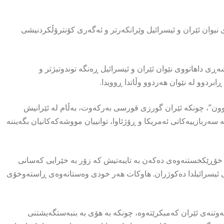
یوان ئێران و ئیسرائیل وێرانکەرتر و ئەگەری کۆنترۆڵکردنیشی
ڕی داهاتووی نێوان ئێران و ئیسرائیل ڕەنگە توندوتیژتر و
وون”، چونکە ئێران گورزی قورسی بەرکەوت، بەڵام لە ئێرانیش
بازییەکانی ئەمریکا و ڕۆژئاوا، توانییان مووشەکەکانیان بگەیننە
ی خۆڕێکخستنەوەی دەکەن بە تایبەتیش کە زۆر بە خێرایی کەسانی
نی ئیسرائیلدا دەکوژران. هاوکات هەر خودی وەستانەوەی ڕاستەوخۆی
ەوتنەی ئێران کەمبکرێتەوە، چونکە بە هۆی بە بنبەستگەیشتنی