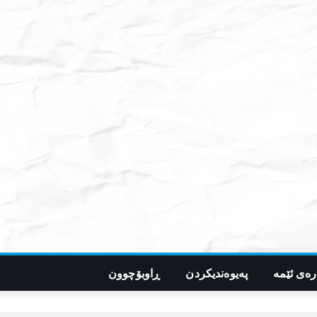
رەی ئێمە
پەیوەندیکردن
ڕاوبۆچوون