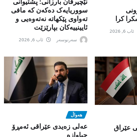
نێچیرڤان بارزانی: پشتیوانی
ونی
سووریایەک دەکەن کە مافی
را کرا
تەواوی پێکهاتە نەتەوەیی و
ئایینییەکان بپارێزێت
ئاب 6, 2026
سەرنوسەر
ئاب 6, 2026
هەواڵ
عەلی زەیدی عێراقی ئەمڕۆ
می عێراق
جیاوازە