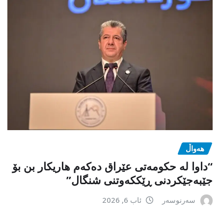
هەواڵ
“داوا لە حكومەتی عێراق دەكەم هاریكار بن بۆ
جێبەجێكردنی ڕێككەوتنی شنگال”
سەرنوسەر
ئاب 6, 2026