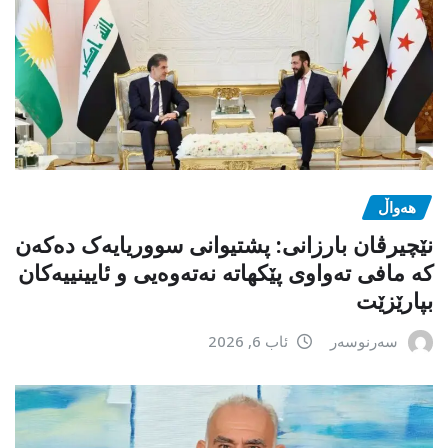
هەواڵ
نێچیرڤان بارزانی: پشتیوانی سووریایەک دەکەن
کە مافی تەواوی پێکهاتە نەتەوەیی و ئایینییەکان
بپارێزێت
سەرنوسەر
ئاب 6, 2026