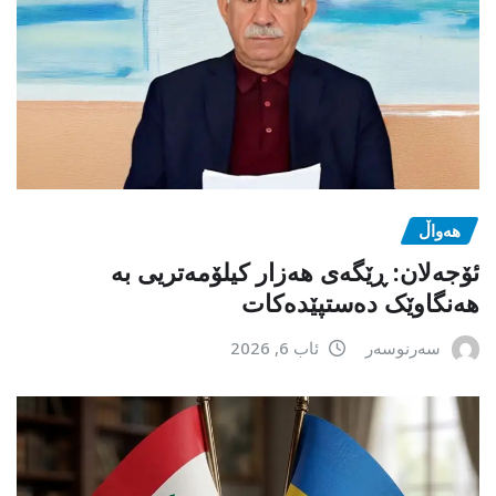
هەواڵ
ئۆجەلان: ڕێگەی هەزار کیلۆمەتریی بە
هەنگاوێک دەستپێدەکات
سەرنوسەر
ئاب 6, 2026