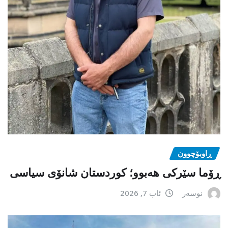
ڕاوبۆچوون
ڕۆما سێرکی هەبوو؛ کوردستان شانۆی سیاسی
نوسەر
ئاب 7, 2026