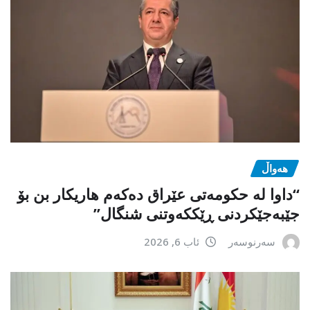
هەواڵ
“داوا لە حكومەتی عێراق دەكەم هاریكار بن بۆ
جێبەجێكردنی ڕێككەوتنی شنگال”
سەرنوسەر
ئاب 6, 2026