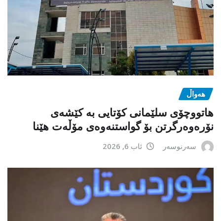
هەواڵ
هاتووچۆی سلێمانی کۆتایی بە کێشەی
نۆرەوەرگرتن بۆ گواستنەوەی مۆڵەت هێنا
سەرنوسەر
ئاب 6, 2026