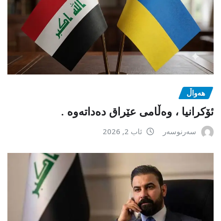
هەواڵ
ئۆکرانیا ، وەڵامی عێراق دەداتەوە .
سەرنوسەر
ئاب 2, 2026