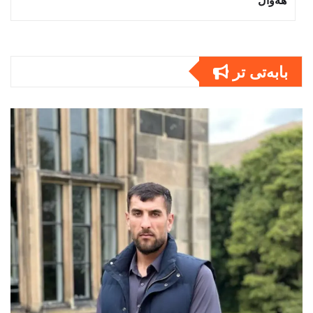
بابەتى تر