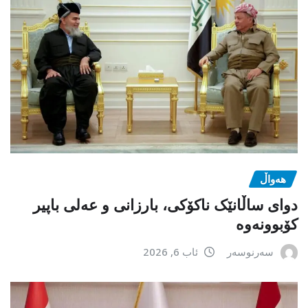
هەواڵ
دوای ساڵانێک ناکۆکی، بارزانی و عەلی باپیر
کۆبوونەوە
سەرنوسەر
ئاب 6, 2026