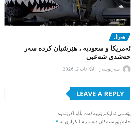
هەواڵ
ئەمریکا و سعودیە ، هێرشیان کردە سەر
حەشدی شەعبی
سەرنوسەر
ئاب 2, 2026
LEAVE A REPLY
پۆستی ئەلیکترۆنییەکەت بڵاوناکرێتەوە.
خانە پێویستەکان دەستنیشانکراون بە
*