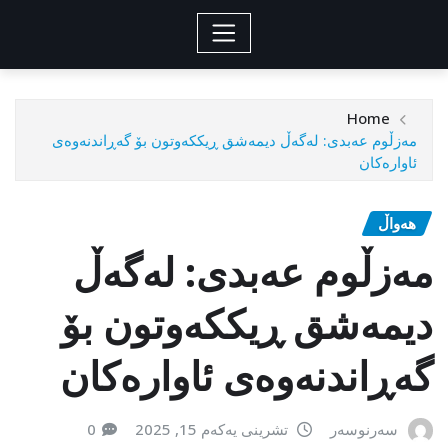
Home
مەزڵوم عەبدی: لەگەڵ دیمەشق ڕیككەوتون بۆ گەڕاندنەوەی
ئاوارەكان
هەواڵ
مەزڵوم عەبدی: لەگەڵ
دیمەشق ڕیككەوتون بۆ
گەڕاندنەوەی ئاوارەكان
سەرنوسەر
تشرینی یەکەم 15, 2025
0