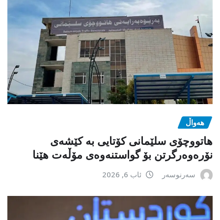
هەواڵ
هاتووچۆی سلێمانی کۆتایی بە کێشەی
نۆرەوەرگرتن بۆ گواستنەوەی مۆڵەت هێنا
سەرنوسەر
ئاب 6, 2026