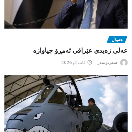
هەواڵ
عەلی زەیدی عێراقی ئەمڕۆ جیاوازە
سەرنوسەر
ئاب 2, 2026