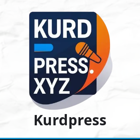
Ski
t
conten
Kurdpress