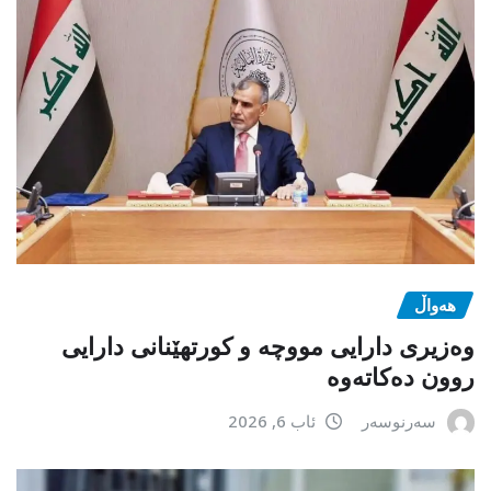
هەواڵ
وەزیری دارایی مووچە و کورتهێنانی دارایی
روون دەکاتەوە
سەرنوسەر
ئاب 6, 2026