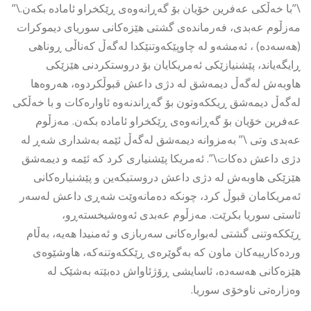
\”با خەڵکی عەفرین خۆیان بۆ گەڕانەوەی ڕێکخراو ئامادە بکەن.\”
مەزڵوم عەبدی، فەرماندەی گشتی هێزەكانی سوریای دیموكرات
(هەسەدە) ، ئەمشەو لە چاوپێكەوتنێكدا لەگەڵ كەناڵی ڕوناهی
ڕایگەیاند، پێشنیازێكی ئەمریكایان بۆ دروستكردنی هێزێكی
هاوبەش لەگەڵ دیمەشق لە دژی داعش قبوڵكردوە، هەروەها
لەگەڵ دیمەشق ڕیككەوتون بۆ گەڕاندنەوە ئاوارەكات و با خەڵکی
عەفرین خۆیان بۆ گەڕانەوەی ڕێکخراو ئامادە بکەن. مەزڵوم
عەبدی وتی \” بەمزوانە دیمەشق لەگەڵ ئێمە بەشداری شەڕ لە
دژی داعش دەکات\”. ئەمریکا پێشنیاری کرد کە ئێمە و دیمەشق
هێزێکی هاوبەش لە دژی داعش دروستبكەین و پێشنیارەکانی
ئەمریکامان قبوڵ کرد، چونكە دەمانەوێت شەڕی داعش لەسەر
ئاستی سوریا بکرێت. مەزڵوم عەبدی ئەوەشیخستەڕو،
ڕێککەوتنی گشتی لەبوارەکانی سەربازی و ئەمنیدا هەیە، بەڵام
وردەکارییەکان ماون كە بەگوێرەی ڕێككەوتنەكە، هاوشێوەی
هێزەکانی هەسەدە، ئاسایشی ڕۆژئاواش دەبێتە بەشێک لە
وەزارەتی ناوخۆی سوریا.