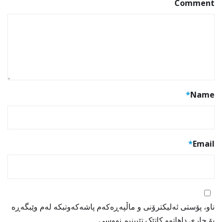
Comment
*
Name
*
Email
ناو، پۆستی ئەلیکترۆنی و ماڵپەڕەکەم پاشەکەوتبکە لەم وێبگەڕە
بۆ جاری داهاتوو کاتێک تێبینیم نووسی.