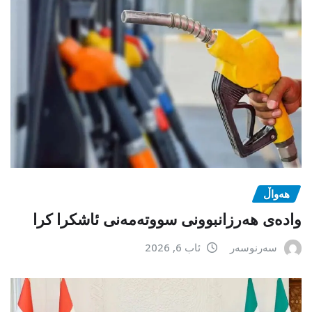
هەواڵ
وادەی هەرزانبوونی سووتەمەنی ئاشکرا کرا
سەرنوسەر
ئاب 6, 2026