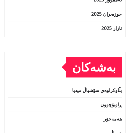
حوزه‌یران 2025
ئازار 2025
بەشەکان
بڵاوکراوەی سۆشیاڵ میدیا
ڕاوبۆچوون
هەمەجۆر
هەواڵ