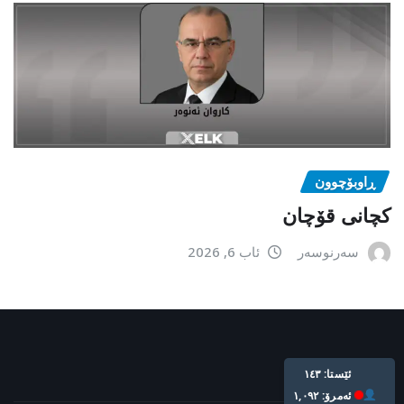
ڕاوبۆچوون
کچانی قۆچان
سەرنوسەر
ئاب 6, 2026
Live: 143
Today: 1,092