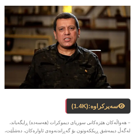
سەیرکراوە:
(1.4K)
– هەواڵەکان هێزەكانی سوریای دیموكرات (هەسەدە) ڕایگەیاند،
لەگەڵ دیمەشق ڕیككەوتون بۆ گەڕاندنەوەی ئاوارەكان، دەشڵێت،