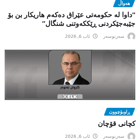
هەواڵ
“داوا لە حكومەتی عێراق دەكەم هاریكار بن بۆ
جێبەجێكردنی ڕێككەوتنی شنگال”
سەرنوسەر
ئاب 6, 2026
ڕاوبۆچوون
کچانی قۆچان
سەرنوسەر
ئاب 6, 2026