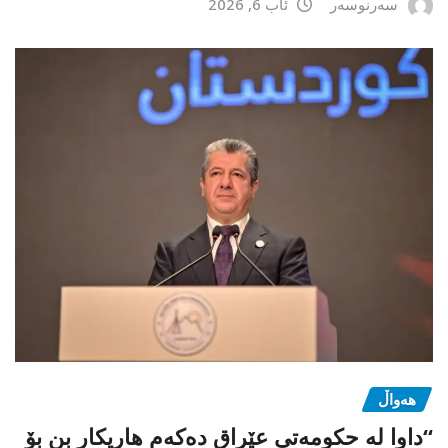
سەرنوسەر
ئاب 6, 2026
هەواڵ
“داوا لە حكومەتی عێراق دەكەم هاریكار بن بۆ