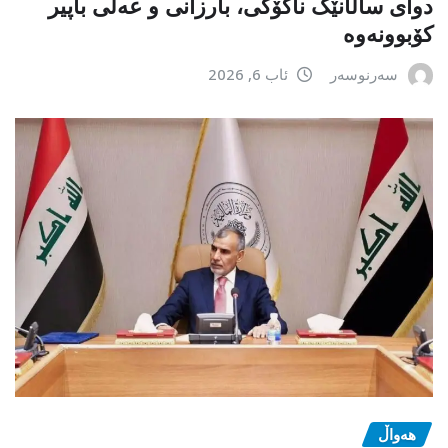
دوای ساڵانێک ناکۆکی، بارزانی و عەلی باپیر
کۆبوونەوە
سەرنوسەر
ئاب 6, 2026
هەواڵ