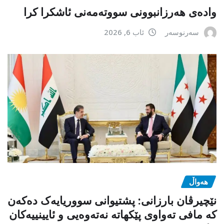
وادەی هەرزانبوونی سووتەمەنی ئاشکرا کرا
سەرنوسەر
ئاب 6, 2026
هەواڵ
نێچیرڤان بارزانی: پشتیوانی سووریایەک دەکەن
کە مافی تەواوی پێکهاتە نەتەوەیی و ئایینییەکان