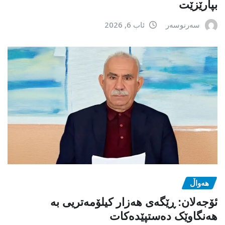
بپارێزێت
سەرنوسەر
ئاب 6, 2026
هەواڵ
ئۆجەلان: ڕێگەی هەزار کیلۆمەتریی بە
هەنگاوێک دەستپێدەکات