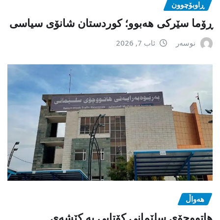
ڕاوبۆچوون
ڕۆما سێرکی هەبوو؛ کوردستان شانۆی سیاسی
نوسەر
ئاب 7, 2026
هەواڵ
هاتووچۆی سلێمانی کۆتایی بە کێشەی