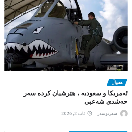
هەواڵ
ئەمریکا و سعودیە ، هێرشیان کردە سەر
حەشدی شەعبی
سەرنوسەر
ئاب 2, 2026