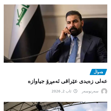
هەواڵ
عەلی زەیدی عێراقی ئەمڕۆ جیاوازە
سەرنوسەر
ئاب 2, 2026