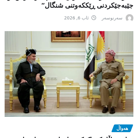
جێبەجێكردنی ڕێككەوتنی شنگال”
سەرنوسەر
ئاب 6, 2026
هەواڵ