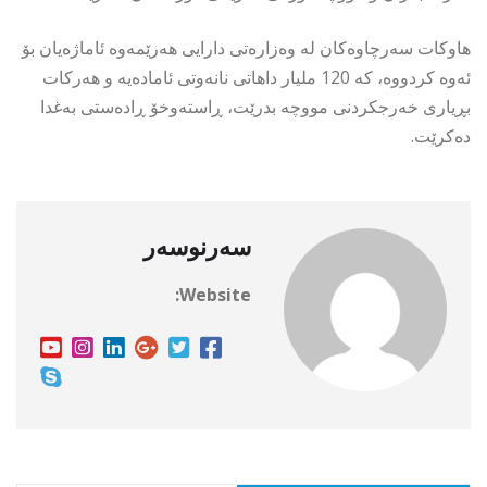
هاوكات سەرچاوەكان لە وەزارەتی دارایی هەرێمەوە ئاماژەیان بۆ
ئەوە كردووە، كە 120 ملیار داهاتی نانەوتی ئامادەیە و هەركات
بڕیاری خەرجكردنی مووچە بدرێت، ڕاستەوخۆ ڕادەستی بەغدا
دەكرێت.
سەرنوسەر
Website: