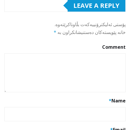
LEAVE A REPLY
پۆستی ئەلیکترۆنییەکەت بڵاوناکرێتەوە.
خانە پێویستەکان دەستنیشانکراون بە
*
Comment
*
Name
*
Email