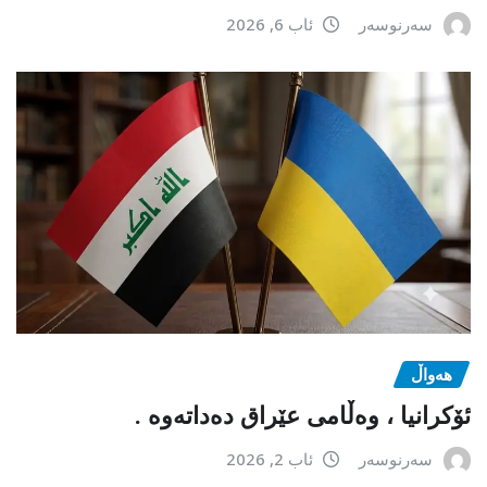
سەرنوسەر
ئاب 6, 2026
هەواڵ
ئۆکرانیا ، وەڵامی عێراق دەداتەوە .
سەرنوسەر
ئاب 2, 2026