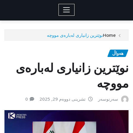
Home
نوێترین زانیاری لەبارەی مووچە
هەواڵ
نوێترین زانیاری لەبارەی
مووچە
سەرنوسەر
تشرینی دووەم 29, 2025
0