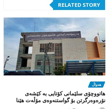
RELATED STORY
هەواڵ
هاتووچۆی سلێمانی کۆتایی بە کێشەی
نۆرەوەرگرتن بۆ گواستنەوەی مۆڵەت هێنا