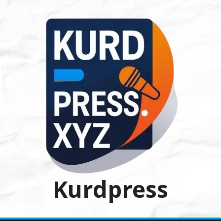
Ski
t
conten
Kurdpress