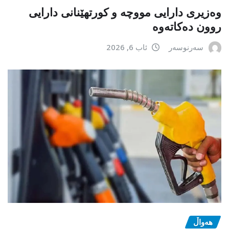
وەزیری دارایی مووچە و کورتهێنانی دارایی
روون دەکاتەوە
سەرنوسەر
ئاب 6, 2026
هەواڵ