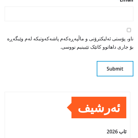
ناو، پۆستی ئەلیکترۆنی و ماڵپەڕەکەم پاشەکەوتبکە لەم وێبگەڕە
بۆ جاری داهاتوو کاتێک تێبینیم نووسی.
ئەرشیف
ئاب 2026