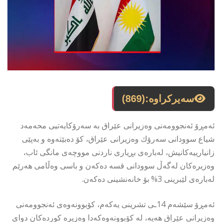
سەیرکراوە:
(869)
ئەمڕۆ ئەنجوومەنی وەزیرانی عێراق بە سەرۆكایەتیی محەمەد
شیاع سوودانی سەرۆك وەزیرانی عێراق، كۆ دەبێتەوە و بەپێی
زانیارییەكانیش، لەبارەی بڕیاری ناردنی مووچەی مانگی ئاب،
وەزیرەكان لەگەڵ سوودانی قسە دەكەن و باسی وەڵامی هەرێم
لەبارەی لێبرینی 3% بۆ خانەنشینی دەكەن.
ئەمڕۆ سێشەم 14ـی تشرینی یەكەم، كۆبوونەوەی ئەنجوومەنی
وەزیرانی عێراق هەیە، لە كۆبوونەوەكەدا وەزیرە كوردەكان دوای