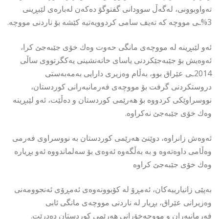
تەواوبوونی، لەگەڵ سوودانی گفتوگۆ دەكەن لەبارەی لێبڕینی
3%ـی مووچە كە تەیف سامی كردوویەتیە كێشە بۆ ناردنی مووچە.
ئەو لێبڕینە لە مووچەی مانگی حەوت وەك خۆی جێبەجێ كرا،
ئەوەیش بۆ جێبەجێكردنی یاسای خانەنشینی یەكگرتووی ساڵی
2014ـی عێراق بوو، بەڵام وەزیری دارایی بەمەبەستی
دروستكردنی گرفت بۆ مووچەی فەرمانبەرانی كوردستان،
نووسراوێكی كردووە بۆ هەرێمی كوردستان و دەڵێت، ئەو لێبڕینە
وەك خۆی جێبەجێ نەكراوە.
ئەوەش زانراوە، دوێنێ هەرێمی كوردستان بە نووسراوی فەرمی
وەڵامی داوەتەوە و بە بەڵگەوە ئەوەی بۆ سەلماندووە ئەو بڕیارە
وەك خۆی جێبەجێ كراوە
بەپێی زانیارییەكان، ئەمڕۆ لە كۆبوونەوەی ئەمڕۆی ئەنجوومەنی
وەزیرانی عێراق، بڕیار لە ناردنی مووچەی مانگی ئابی
فەرمانبەران و مووچەخۆرانی هەرێمی كوردستان دەدرێت.