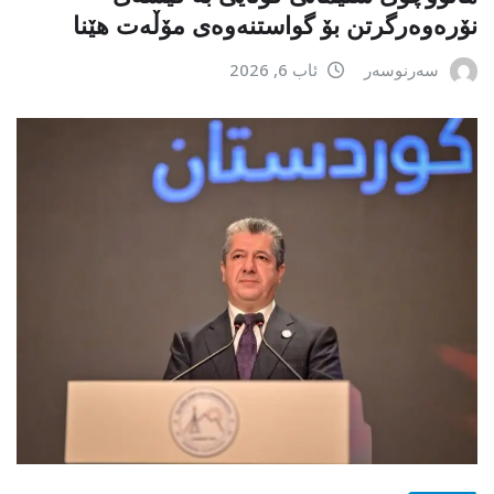
نۆرەوەرگرتن بۆ گواستنەوەی مۆڵەت هێنا
سەرنوسەر
ئاب 6, 2026