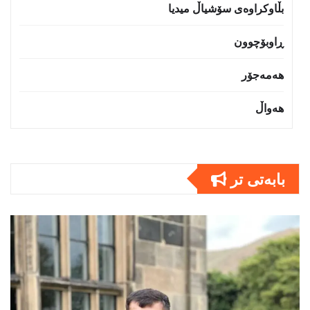
بڵاوکراوەی سۆشیاڵ میدیا
ڕاوبۆچوون
هەمەجۆر
هەواڵ
بابەتى تر