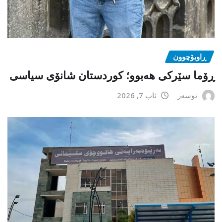
ڕاوبۆچوون
ڕۆما سێرکی هەبوو؛ کوردستان شانۆی سیاسی
نوسەر
ئاب 7, 2026