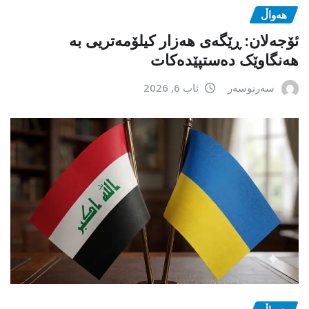
هەواڵ
ئۆجەلان: ڕێگەی هەزار کیلۆمەتریی بە
هەنگاوێک دەستپێدەکات
سەرنوسەر
ئاب 6, 2026