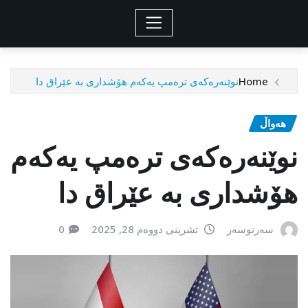
Home
نوێنەرەکەی ترەمپ یەکەم هۆشداری بە عێراق دا
هەواڵ
نوێنەرەکەی ترەمپ یەکەم
هۆشداری بە عێراق دا
سەرنوسەر
تشرینی دووەم 28, 2025
0