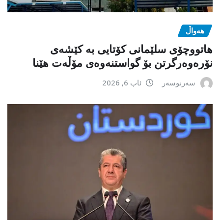
هەواڵ
هاتووچۆی سلێمانی کۆتایی بە کێشەی
نۆرەوەرگرتن بۆ گواستنەوەی مۆڵەت هێنا
سەرنوسەر
ئاب 6, 2026