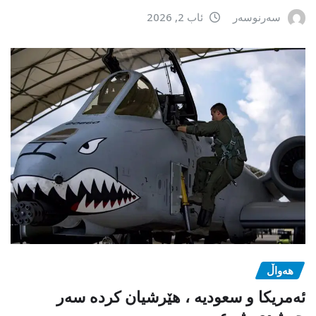
سەرنوسەر
ئاب 2, 2026
هەواڵ
ئەمریکا و سعودیە ، هێرشیان کردە سەر
حەشدی شەعبی