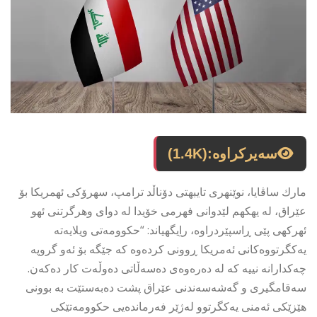
سەیرکراوە:
(1.4K)
مارك ساڤایا، نوێنهرى تایبهتى دۆناڵد ترامپ، سهرۆكى ئهمریكا بۆ
عێراق، له یهكهم لێدوانى فهرمى خۆیدا له دواى وهرگرتنى ئهو
ئهركهى پێی ڕاسپێردراوه، راِیگهیاند: “حکوومەتی ویلایەتە
یەکگرتووەکانی ئەمریکا ڕوونی کردەوە کە جێگە بۆ ئەو گروپە
چەکدارانە نییە کە لە دەرەوەی دەسەڵاتی دەوڵەت کار دەکەن.
سەقامگیری و گەشەسەندنی عێراق پشت دەبەستێت بە بوونی
هێزێکی ئەمنی یەکگرتوو لەژێر فەرماندەیی حکوومەتێکی