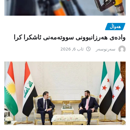
هەواڵ
وادەی هەرزانبوونی سووتەمەنی ئاشکرا کرا
سەرنوسەر
ئاب 6, 2026