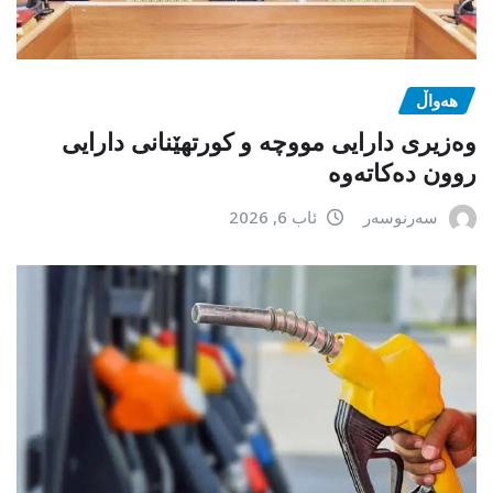
هەواڵ
وەزیری دارایی مووچە و کورتهێنانی دارایی
روون دەکاتەوە
سەرنوسەر
ئاب 6, 2026