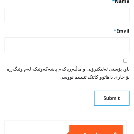
*
Name
*
Email
ناو، پۆستی ئەلیکترۆنی و ماڵپەڕەکەم پاشەکەوتبکە لەم وێبگەڕە
بۆ جاری داهاتوو کاتێک تێبینیم نووسی.