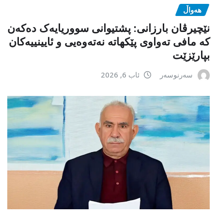
هەواڵ
نێچیرڤان بارزانی: پشتیوانی سووریایەک دەکەن
کە مافی تەواوی پێکهاتە نەتەوەیی و ئایینییەکان
بپارێزێت
سەرنوسەر
ئاب 6, 2026