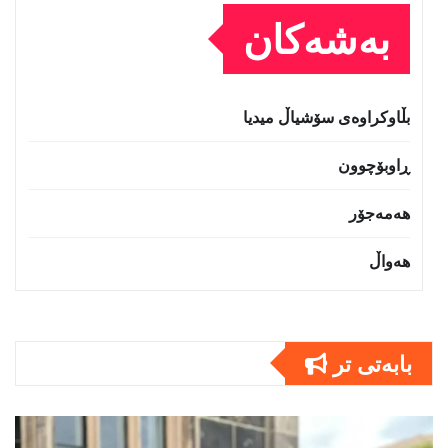
بەشەکان
بڵاوکراوەی سۆشیاڵ میدیا
ڕاوبۆچوون
هەمەجۆر
هەواڵ
بابەتى تر