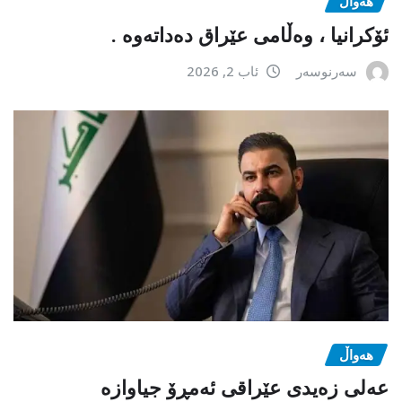
هەواڵ
ئۆکرانیا ، وەڵامی عێراق دەداتەوە .
سەرنوسەر
ئاب 2, 2026
هەواڵ
عەلی زەیدی عێراقی ئەمڕۆ جیاوازە