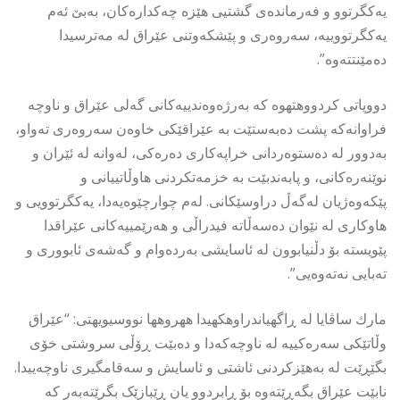
یەکگرتوو و فەرماندەی گشتیی هێزە چەکدارەکان، بەبێ ئەم
یەکگرتووییە، سەروەری و پێشکەوتنی عێراق لە مەترسیدا
دەمێنتتەوە”.
دووپاتی كردووهتهوه كه بەرژەوەندییەکانی گەلی عێراق و ناوچە
فراوانەکە پشت دەبەستێت بە عێراقێکی خاوەن سەروەری تەواو،
بەدوور لە دەستوەردانی خراپەکاری دەرەکی، لەوانە لە ئێران و
نوێنەرەکانی، و پابەندبێت بە خزمەتکردنی هاوڵاتییانی و
پێکەوەژیان لەگەڵ دراوسێکانی. لەم چوارچێوەیەدا، یەکگرتوویی و
هاوکاری لە نێوان دەسەڵاتە فیدراڵی و هەرێمییەکانی عێراقدا
پێویستە بۆ دڵنیابوون لە ئاسایشی بەردەوام و گەشەی ئابووری و
تەبایی نەتەوەیی”.
مارك ساڤایا له ڕاگهیاندراوهكهیدا ههروهها نووسیویهتى: “عێراق
وڵاتێکی سەرەکییە لە ناوچەکەدا و دەبێت ڕۆڵی سروشتی خۆی
بگێڕێت لە بەهێزکردنی ئاشتی و ئاسایش و سەقامگیری ناوچەییدا.
نابێت عێراق بگەڕێتەوە بۆ ڕابردوو یان ڕێبازێک بگرێتەبەر کە