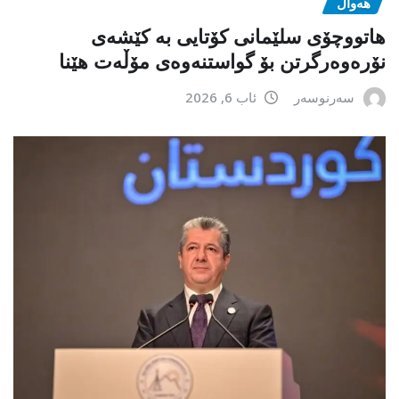
هەواڵ
هاتووچۆی سلێمانی کۆتایی بە کێشەی
نۆرەوەرگرتن بۆ گواستنەوەی مۆڵەت هێنا
سەرنوسەر
ئاب 6, 2026