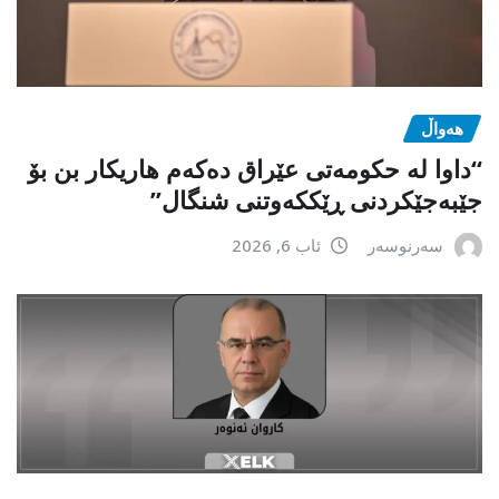
هەواڵ
“داوا لە حكومەتی عێراق دەكەم هاریكار بن بۆ
جێبەجێكردنی ڕێككەوتنی شنگال”
سەرنوسەر
ئاب 6, 2026