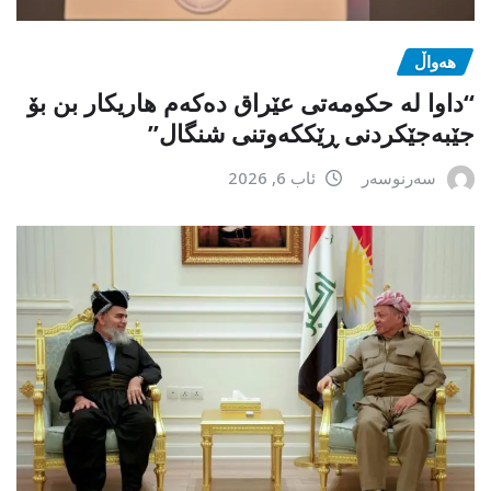
هەواڵ
“داوا لە حكومەتی عێراق دەكەم هاریكار بن بۆ
جێبەجێكردنی ڕێككەوتنی شنگال”
سەرنوسەر
ئاب 6, 2026