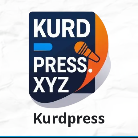
Ski
t
conten
Kurdpress