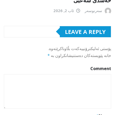
سەرنوسەر
ئاب 2, 2026
LEAVE A REPLY
پۆستی ئەلیکترۆنییەکەت بڵاوناکرێتەوە.
خانە پێویستەکان دەستنیشانکراون بە
*
Comment