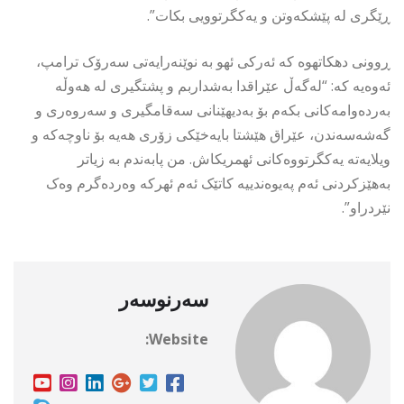
ڕێگری لە پێشکەوتن و یەکگرتوویی بکات”.
ڕوونی دهكاتهوه كه ئەرکی ئهو بە نوێنەرایەتی سەرۆک ترامپ،
ئەوەیە کە: “لەگەڵ عێراقدا بەشداربم و پشتگیری لە هەوڵە
بەردەوامەکانی بکەم بۆ بەدیهێنانی سەقامگیری و سەروەری و
گەشەسەندن، عێراق هێشتا بایەخێکی زۆری هەیە بۆ ناوچەکە و
ویلایەتە یەکگرتووەکانى ئهمریكاش. من پابەندم بە زیاتر
بەهێزکردنی ئەم پەیوەندییە کاتێک ئەم ئهركه وەردەگرم وەک
نێردراو”.
سەرنوسەر
Website: