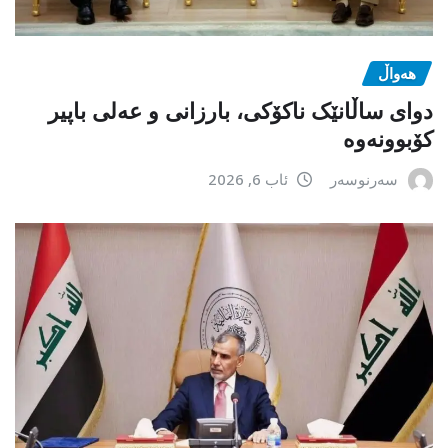
هەواڵ
دوای ساڵانێک ناکۆکی، بارزانی و عەلی باپیر
کۆبوونەوە
سەرنوسەر
ئاب 6, 2026