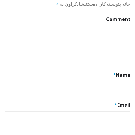
خانە پێویستەکان دەستنیشانکراون بە
*
Comment
*
Name
*
Email