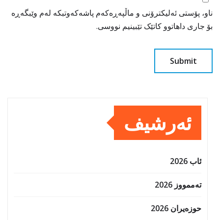
ناو، پۆستی ئەلیکترۆنی و ماڵپەڕەکەم پاشەکەوتبکە لەم وێبگەڕە
بۆ جاری داهاتوو کاتێک تێبینیم نووسی.
ئەرشیف
ئاب 2026
تەممووز 2026
حوزه‌یران 2026