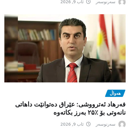
سەرنوسەر
ئاب 9, 2026
هەواڵ
فەرهاد ئەترووشی: عێراق دەتوانێت داهاتی
نانەوتی بۆ ٪۲۵ بەرز بکاتەوە
سەرنوسەر
ئاب 9, 2026