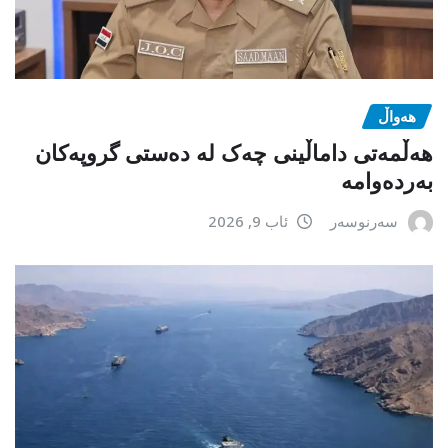
هەواڵ
هەڵمەتی داماڵینی چەک لە دەستی گروپەکان
بەردەوامە
سەرنوسەر
ئاب 9, 2026