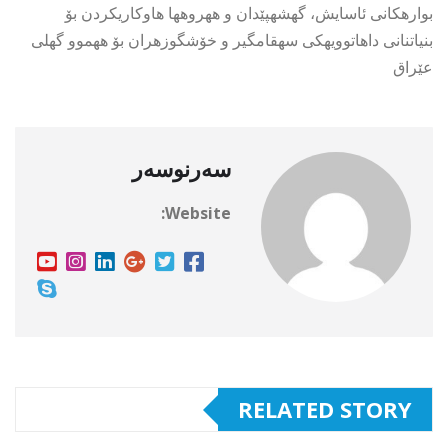
بوارهکانی ئاسایش، گهشهپێدان و ههروهها هاوکاریکردن بۆ
بنیاتنانی داهاتوویهکی سهقامگیر و خۆشگوزهران بۆ ههموو گهلی
عێراق
سەرنوسەر
Website:
RELATED STORY