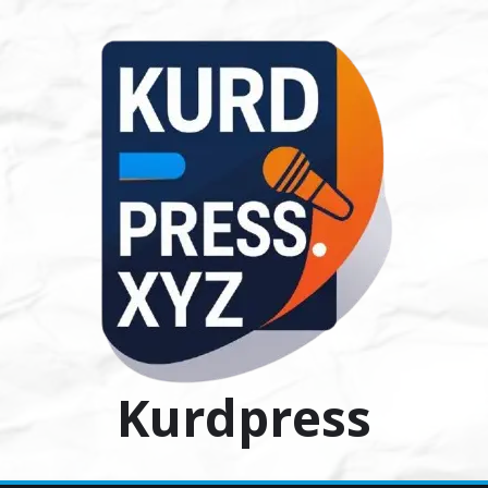
Ski
t
conten
Kurdpress