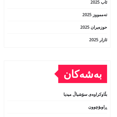
ئاب 2025
تەممووز 2025
حوزه‌یران 2025
ئازار 2025
بەشەکان
بڵاوکراوەی سۆشیاڵ میدیا
ڕاوبۆچوون