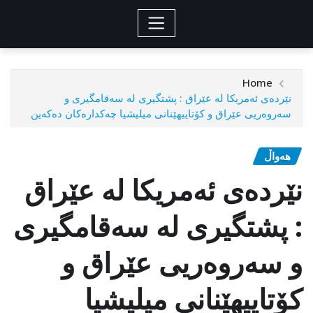
Home
نێردەی ئەمریکا لە عێراق : پشتگیری لە سه‌قامگیری و
سه‌روه‌ریی عێراق و کۆتاییهێنانی میلیشیا چەکدارەکان دەکەین
هەواڵ
نێردەی ئەمریکا لە عێراق
: پشتگیری لە سه‌قامگیری
و سه‌روه‌ریی عێراق و
کۆتاییهێنانی میلیشیا