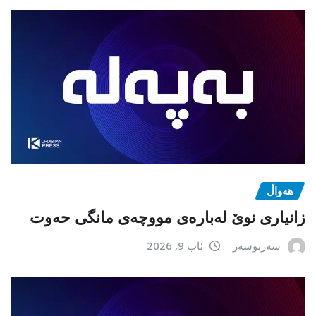
هەواڵ
زانیاری نوێ لەبارەی مووچەی مانگی حەوت
سەرنوسەر
ئاب 9, 2026