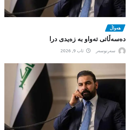
هەواڵ
دەسەڵاتی تەواو بە زەیدی درا
سەرنوسەر
ئاب 9, 2026