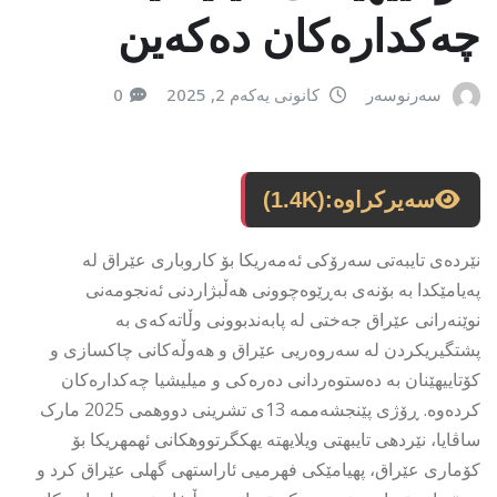
چەکدارەکان دەکەین
سەرنوسەر
کانونی یەکەم 2, 2025
0
سەیرکراوە:
(1.4K)
نێردەی تایبەتی سەرۆکی ئەمەریکا بۆ کاروباری عێراق لە
پەیامێکدا بە بۆنەی بەڕێوەچوونی هەڵبژاردنی ئەنجومەنی
نوێنەرانی عێراق جەختی لە پابەندبوونی وڵاتەکەی بە
پشتگیریکردن لە سەروەریی عێراق و هەوڵەکانی چاکسازی و
کۆتاییهێنان بە دەستوەردانی دەرەکی و میلیشیا چەکدارەکان
کردەوە. ڕۆژی پێنجشەممە 13ی تشرینی دووهمی 2025 مارک
ساڤایا، نێردهی تایبهتی ویلایهته یهکگرتووهکانی ئهمهریکا بۆ
کۆماری عێراق، پهیامێکی فهرمیی ئاراستهی گهلی عێراق کرد و