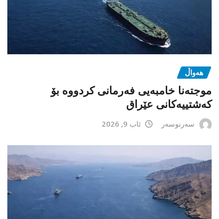
هەواڵ
موجتەنا خامبەیی فەرمانی کردووە بۆ
کەشتییەکانی عێراق
سەرنوسەر
ئاب 9, 2026