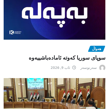
هەواڵ
سوپای سوریا کەوتە ئامادەباشییەوە
سەرنوسەر
ئاب 9, 2026