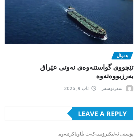
هەواڵ
تێچووی گواستنەوەی نەوتی عێراق
بەرزبووەتەوە
سەرنوسەر
ئاب 9, 2026
LEAVE A REPLY
پۆستی ئەلیکترۆنییەکەت بڵاوناکرێتەوە.