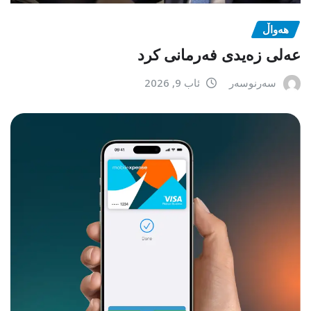
هەواڵ
عەلی زەیدی فەرمانی کرد
سەرنوسەر
ئاب 9, 2026