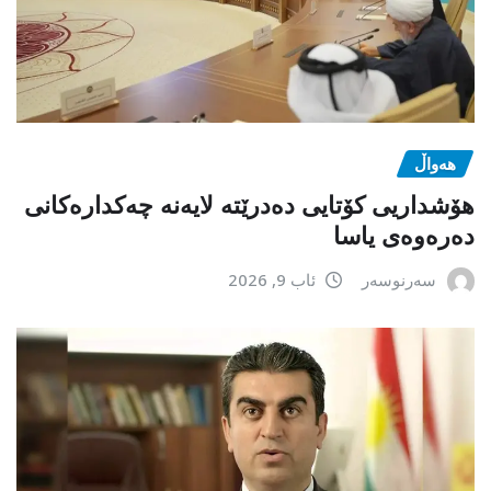
هەواڵ
هۆشداریی کۆتایی دەدرێتە لایەنە چەکدارەکانی
دەرەوەی یاسا
سەرنوسەر
ئاب 9, 2026