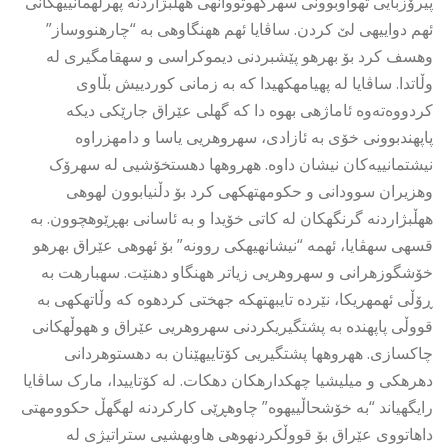
پیرۆزبایی تهواوبوونی سهرکهوتووانهی ههڵبژاردنه پهرلهمانییهکانی
ئهم دواییهی لێ کردن. ساڤایا ئهم ههنگاوهی به “چارهنووساز”
وهسف کرد بۆ بهرهو پێشبردنی دیموکراسی و سهقامگیری له
وڵاتدا. ساڤایا له پهیامهکهیدا کە بە زمانی کوردییش بڵاوی
کردووەتەوە ئاماژهی بهوه دا که گهلی عێراق جارێکی دیکه
پاپهندبوونی خۆی به ئازادی، سهروهریی یاسا و دامهزراوه
نیشتمانییەکان نیشان داوه. ههروهها دهستخۆشیی له سهرۆک
وهزیران سوودانی و حکومهتهکهی کرد بۆ دڵنیابوون لهوهی
ههڵبژاردنه گرنگهکان له کاتی خۆیدا و به ئاسانی بهڕێوهچوون. به
قسهی سهڤایا، ئهمه “نیشانهیهکی روونه” بۆ ئهوهی عێراق بهرهو
خۆشگوزهرانی و سهروهریی زیاتر ههنگاو دهنێت. سهبارهت به
ڕۆڵی ئهمهریکا، نێرده تایبهتهکه جهختی کردهوه که وڵاتهکهی به
قووڵی پاپهنده به پشتگیریکردنی سهروهریی عێراق و ههوڵهکانی
چاکسازی. ههروهها پشتگیریی کۆتاییهێنان به دهستوهردانی
دهرهکی و میلیشیا چهکدارهکان دهکات. له کۆتاییدا، مارک ساڤایا
رایگهیاند “به خۆشحاڵییهوه” چاوهڕێی کارکردنه لهگهڵ حکوومهتی
داهاتووی عێراق بۆ قووڵکردنهوهی هاوبهشیی ستراتیژی له