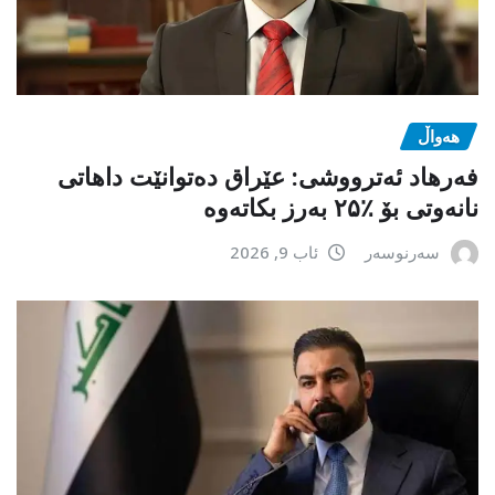
هەواڵ
فەرهاد ئەترووشی: عێراق دەتوانێت داهاتی
نانەوتی بۆ ٪۲۵ بەرز بکاتەوە
سەرنوسەر
ئاب 9, 2026