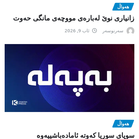
هەواڵ
زانیاری نوێ لەبارەی مووچەی مانگی حەوت
سەرنوسەر
ئاب 9, 2026
هەواڵ
سوپای سوریا کەوتە ئامادەباشییەوە