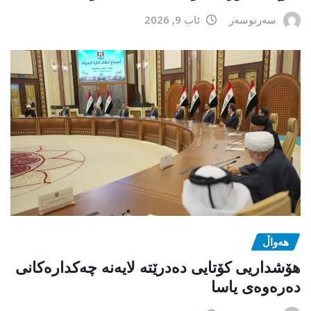
سەرنوسەر
ئاب 9, 2026
هەواڵ
هۆشداریی کۆتایی دەدرێتە لایەنە چەکدارەکانی
دەرەوەی یاسا