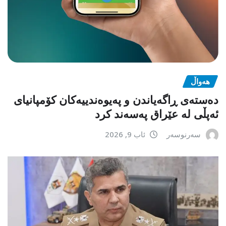
هەواڵ
دەستەی ڕاگەیاندن و پەیوەندییەکان کۆمپانیای
ئەپڵی لە عێراق پەسەند کرد
سەرنوسەر
ئاب 9, 2026