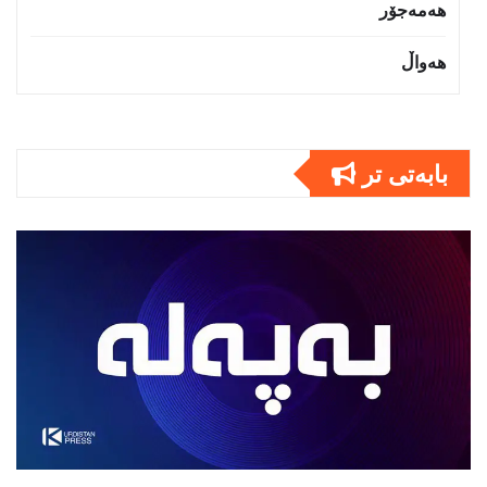
هەمەجۆر
هەواڵ
بابەتى تر