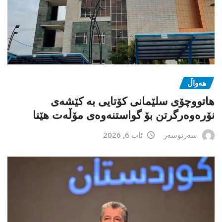
هەواڵ
هاتووچۆی سلێمانی کۆتایی بە کێشەی
نۆرەوەرگرتن بۆ گواستنەوەی مۆڵەت هێنا
سەرنوسەر
ئاب 6, 2026