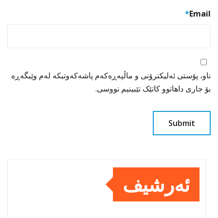
*
Email
ناو، پۆستی ئەلیکترۆنی و ماڵپەڕەکەم پاشەکەوتبکە لەم وێبگەڕە
بۆ جاری داهاتوو کاتێک تێبینیم نووسی.
ئەرشیف