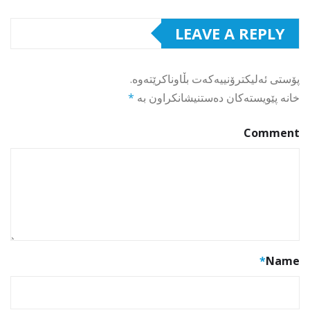
LEAVE A REPLY
پۆستی ئەلیکترۆنییەکەت بڵاوناکرێتەوە.
خانە پێویستەکان دەستنیشانکراون بە
*
Comment
*
Name