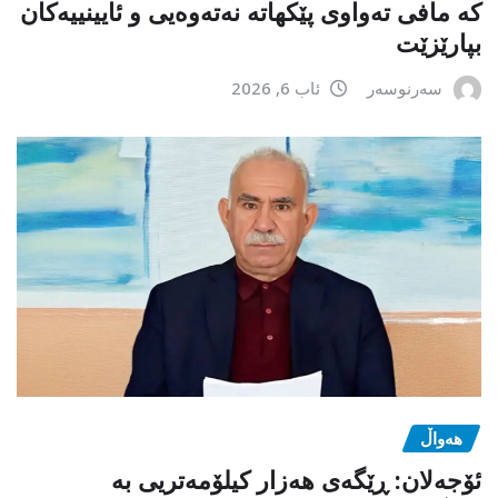
کە مافی تەواوی پێکهاتە نەتەوەیی و ئایینییەکان
بپارێزێت
سەرنوسەر
ئاب 6, 2026
هەواڵ
ئۆجەلان: ڕێگەی هەزار کیلۆمەتریی بە