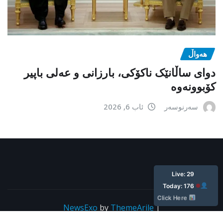
هەواڵ
دوای ساڵانێک ناکۆکی، بارزانی و عەلی باپیر
کۆبوونەوە
سەرنوسەر
ئاب 6, 2026
ئێستا: ٢٩
ئه‌مرۆ: ١٧٦
کلیک بکە
NewsExo
by
ThemeArile
|