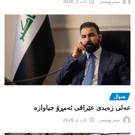
سەرنوسەر
ئاب 2, 2026
هەواڵ
عەلی زەیدی عێراقی ئەمڕۆ جیاوازە
سەرنوسەر
ئاب 2, 2026