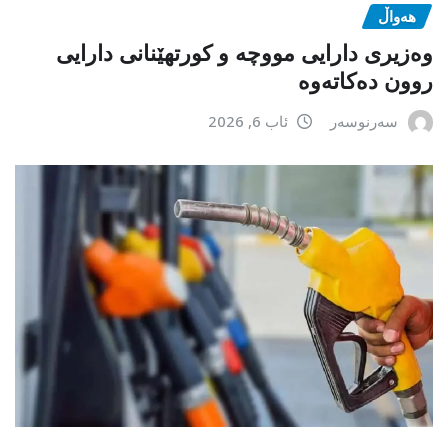
هەواڵ
وەزیری دارایی مووچە و کورتهێنانی دارایی
روون دەکاتەوە
سەرنوسەر
ئاب 6, 2026