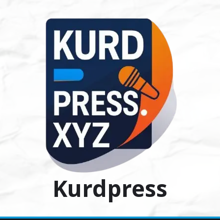
Ski
t
conten
Kurdpress