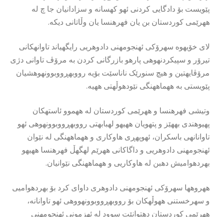
پێویست بۆ دادگایی کردنی ئهو کهسانه و سزادانیان جا چ له
ههرێمی کوردستان بن یان فهرهنسا یان وڵاتانی دیکه.
لای خۆیهوه سهرۆکی ئهنجومهنی دادوهریی رایگهیاند تاوانهکانی
تیرۆر و سپیکردنهوهی پارهو بازرگانی کردن به مرۆڤ تاوانی دژی
مرۆڤایهتین و هیچ سنورێک ناناسێت بۆیه رووبهڕووبوونهوهشیان
پێویستی به ههماههنگی نێودهوڵهتی ههیه.
وتیشی فهرهنسا و ههرێمی کوردستان له ههموو ئاستهکان
پهیوهندی بههێز و پتهویان ههیهو لهبابهتی رووبهڕووبوونهوهی ئهو
تاوانانهی باسکران، ئهوپهڕی هاوکاری و ههماههنگی له نێوان
ئهنجومهنی دادوهریی و داگاکانی ههرێم لهگهڵ فهرهنسا ههیهو
بهردهوامیش دهبن له هاوکاریی و ههماههنگی نێوانیان.
ههروهها سهرۆکی ئهنجومهنی دادوهری داوای کرد بۆ بهردهوامیی
و سهرخستنی ههوڵهکان بۆ رووبهڕووبوونهووهی ئهو تاوانانه،
ههرێمی کوردستان دهتوانێت سوود له ئهزمونی ئهنجومهنی