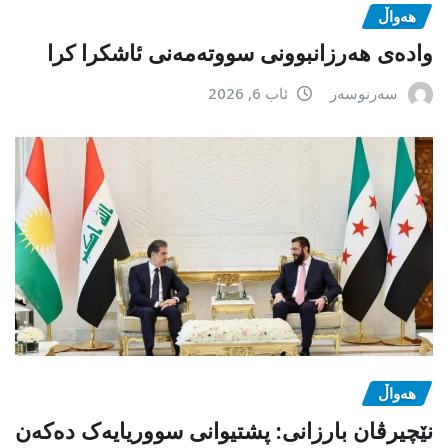
هەواڵ
وادەی هەرزانبوونی سووتەمەنی ئاشکرا کرا
سەرنوسەر
ئاب 6, 2026
هەواڵ
نێچیرڤان بارزانی: پشتیوانی سووریایەک دەکەن