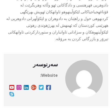
دادوهریی فهرهنسی و دادگاکانی ئهو وڵاته وهربگرێت له
قۆناغهجیاجیاکانی لێکۆڵینهوهو تاوانهکان ئهویش بهرێگهی
کردنهوهی خول و راهێنان به دادوهران و لێکۆڵهرانی دادوهریی له
ههرێمی کوردستان که ئهمهش له بهرژهوندی رهوتی
لێکۆڵینهوهکان و سزادانی تاوانباران و سنوردارکردنی تاوانهکانی
تیرۆر و بازرگانی کردن به مرۆڤه.
سەرنوسەر
Website: