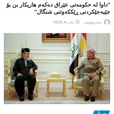
“داوا لە حكومەتی عێراق دەكەم هاریكار بن بۆ
جێبەجێكردنی ڕێككەوتنی شنگال”
سەرنوسەر
ئاب 6, 2026
هەواڵ