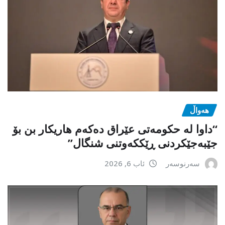
هەواڵ
“داوا لە حكومەتی عێراق دەكەم هاریكار بن بۆ
جێبەجێكردنی ڕێككەوتنی شنگال”
سەرنوسەر
ئاب 6, 2026