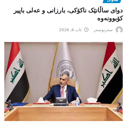
دوای ساڵانێک ناکۆکی، بارزانی و عەلی باپیر
کۆبوونەوە
سەرنوسەر
ئاب 6, 2026