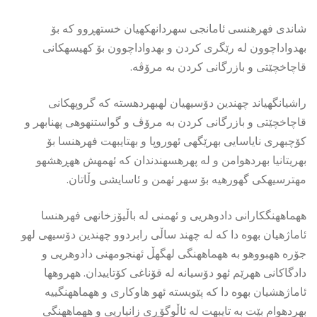
شاندی فهرهنسی ئامانجی سهردانهکهیان خستهڕوو که بۆ
بهدواداچوون له رێگری کردن و بهدواداچوون بۆ کهیسهکانی
قاچاخچێتی و بازرگانی کردن به مرۆڤه.
راشیانگهیاند چهندین دۆسیهیان لهبهردهسته که گروپهکانی
قاچاخچێتی و بازرگانی کردن به مرۆڤ و گواستنهوهی پهنابهر و
کۆچبهری نایاسایی بهرێگهی ئهوروپا و بهتایبهت فهرهنسا بۆ
بهریتانیا بهردهوامن و له پهرهسهندندان که ئهمهش ههڕهشهو
مهترسیهکی گهورهیه بۆ سهر ئهمن و ئاسایشی وڵاتان.
ههماههنگکارانی دادوهریی و ئهمنی له باڵیۆزخانهی فهرهنسا
ئاماژهیان بهوه دا که له چهند ساڵی رابردوو چهندین دۆسیهی لهو
جۆره ههبووهو به ههماههنگی لهگهڵ ئهنجومهنی دادوهریی و
دادگاکانی ههرێم ئهو دۆسیانه له قۆناغی کۆتاییدان. ههروهها
ئاماژهشیان بهوه دا که پێویسته ئهو هاوکاری و ههماههنگییه
بهردهوام بێت به تایبهت له ئاڵوگۆڕی زانیاریی و ههماههنگی