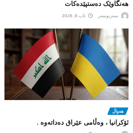
هەنگاوێک دەستپێدەکات
سەرنوسەر
ئاب 6, 2026
هەواڵ
ئۆکرانیا ، وەڵامی عێراق دەداتەوە .