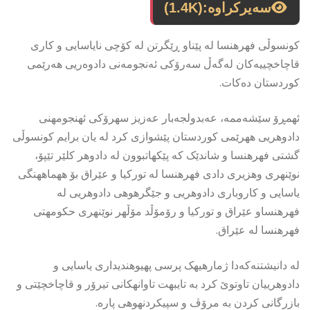
سەیرکراوە:
(1.4K)
کونسوڵی فهرهنسا لە پێناو ڕێگرتن لە کۆچی نایاسایی و کاری
قاچاخچییەکان لەگەڵ سەرۆکی ئەنجومەنی دادوەریی هەرێمی
کوردستان دەکات.
ئهمڕۆ سێشەممە، عەبدولجەبار عەزیز سهرۆکی ئهنجومهنی
دادوهریی ههرێمی کوردستان پێشوازی کرد له یان برایم کونسوڵی
گشتی فهرهنسا و شاندێک کە پێکهاتبوون لە دادوهر کلێر تێپۆ،
نوێنهری وهزیری دادی فهرهنسا له تورکیا و عێراق بۆ ههماههنگی
یاسایی و کاروباری دادوهریی و جێگرهوهی دادوهریی له
فهرهنساو عێراق و تورکیا و رۆمۆڵد مۆڵهر نوێنهری حکومهتی
فهرهنسا له عێراق.
لە دانیشتنەکەدا ژمارهیهک پرسی پهیوهندیداری یاسایی و
دادوهرییان تاوتوێ کرد به تایبهت تاوانهکانی تیرۆر و قاچاخچێتی و
بازرگانی کردن به مرۆڤ و سپیکردنهوهی پاره.