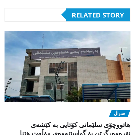
RELATED STORY
هەواڵ
هاتووچۆی سلێمانی کۆتایی بە کێشەی
نۆرەوەرگرتن بۆ گواستنەوەی مۆڵەت هێنا