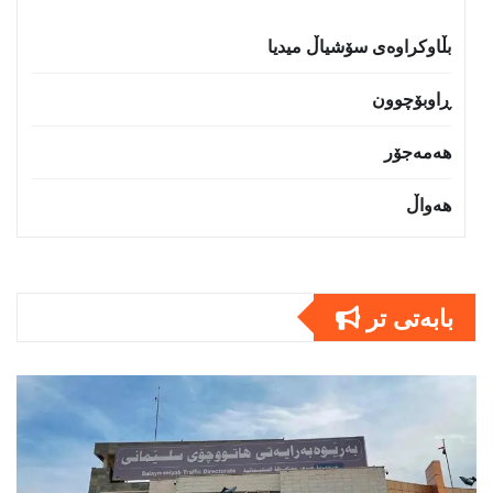
بڵاوکراوەی سۆشیاڵ میدیا
ڕاوبۆچوون
هەمەجۆر
هەواڵ
بابەتى تر