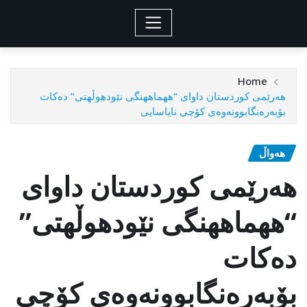
Home
هەرێمی کوردستان داوای “ههماههنگی نێودهوڵهتی” دەکات
بۆبەرەنگابوونەوەی کۆچی نایاسایی
هەواڵ
هەرێمی کوردستان داوای
“ههماههنگی نێودهوڵهتی”
دەکات
بۆبەرەنگابوونەوەی کۆچی