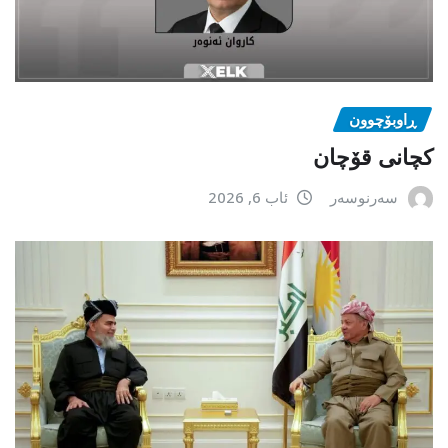
ڕاوبۆچوون
کچانی قۆچان
سەرنوسەر
ئاب 6, 2026