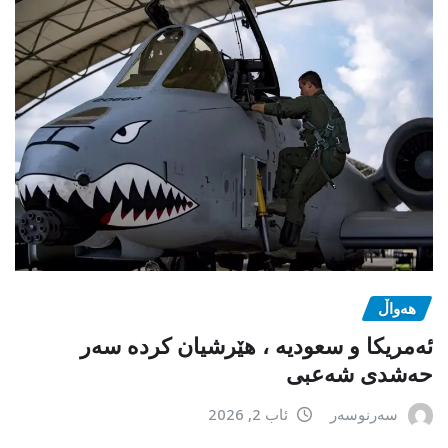
هەواڵ
ئەمریکا و سعودیە ، هێرشیان کردە سەر
حەشدی شەعبی
سەرنوسەر
ئاب 2, 2026