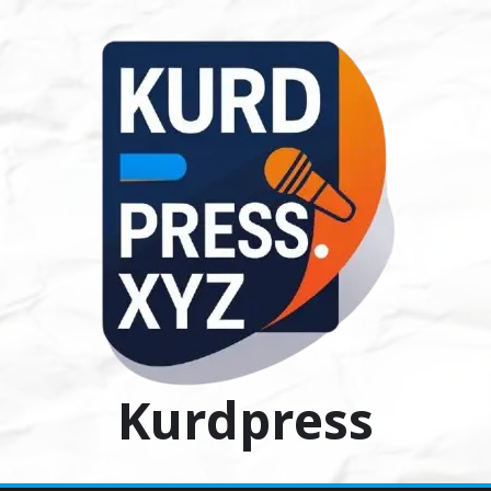
Ski
t
conten
Kurdpress