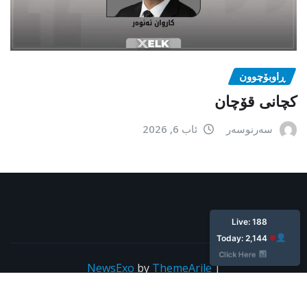
ڕاوبۆچوون
کچانی قۆچان
سەرنوسەر
ئاب 6, 2026
ئێستا: ١٨٨
ئه‌مرۆ: ٢,١٤٤
کلیک بکە
NewsExo
by
ThemeArile
|