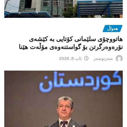
هەواڵ
هاتووچۆی سلێمانی کۆتایی بە کێشەی
نۆرەوەرگرتن بۆ گواستنەوەی مۆڵەت هێنا
سەرنوسەر
ئاب 6, 2026