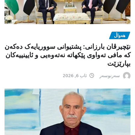
هەواڵ
نێچیرڤان بارزانی: پشتیوانی سووریایەک دەکەن
کە مافی تەواوی پێکهاتە نەتەوەیی و ئایینییەکان
بپارێزێت
سەرنوسەر
ئاب 6, 2026