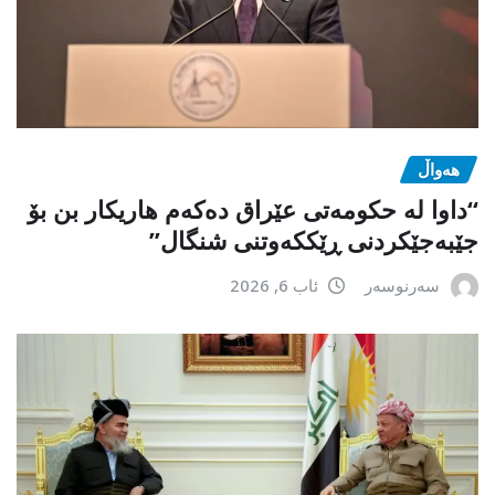
هەواڵ
“داوا لە حكومەتی عێراق دەكەم هاریكار بن بۆ
جێبەجێكردنی ڕێككەوتنی شنگال”
سەرنوسەر
ئاب 6, 2026