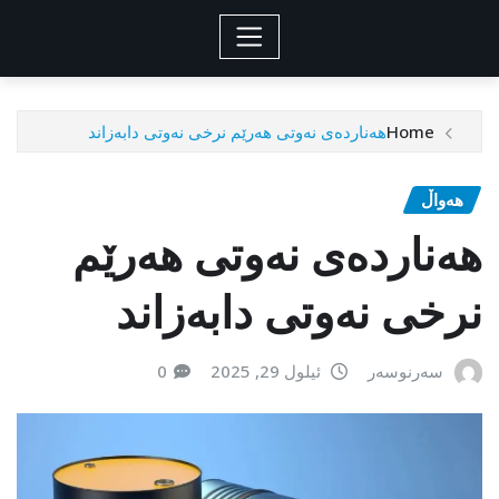
Home
هەناردەی نەوتی هەرێم نرخی نەوتی دابەزاند
هەواڵ
هەناردەی نەوتی هەرێم
نرخی نەوتی دابەزاند
سەرنوسەر
ئیلول 29, 2025
0