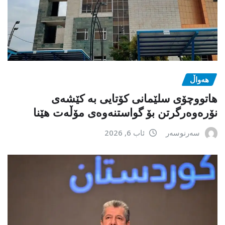
هەواڵ
هاتووچۆی سلێمانی کۆتایی بە کێشەی
نۆرەوەرگرتن بۆ گواستنەوەی مۆڵەت هێنا
سەرنوسەر
ئاب 6, 2026