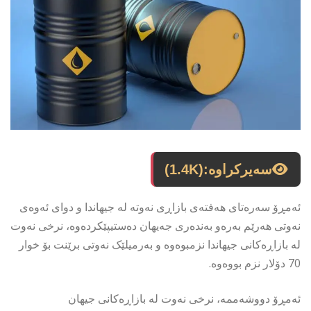
سەیرکراوە:
(1.4K)
ئەمڕۆ سەرەتاى هەفتەى بازاڕى نەوتە لە جیهاندا و دواى ئەوەى
نەوتى هەرێم بەرەو بەندەرى جەیهان دەستیپێکردەوە، نرخى نەوت
لە بازاڕەکانى جیهاندا نزمبوەوە و بەرمیلێک نەوتی برێنت بۆ خوار
70 دۆلار نزم بووەوە.
ئەمڕۆ دووشەممە، نرخی نەوت لە بازاڕەکانی جیهان