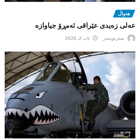
هەواڵ
عەلی زەیدی عێراقی ئەمڕۆ جیاوازە
سەرنوسەر
ئاب 2, 2026