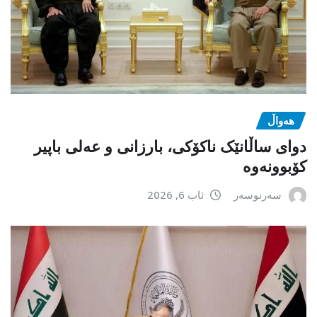
هەواڵ
دوای ساڵانێک ناکۆکی، بارزانی و عەلی باپیر
کۆبوونەوە
سەرنوسەر
ئاب 6, 2026