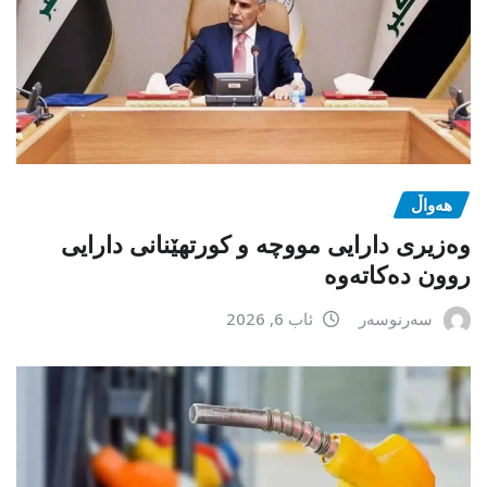
هەواڵ
وەزیری دارایی مووچە و کورتهێنانی دارایی
روون دەکاتەوە
سەرنوسەر
ئاب 6, 2026