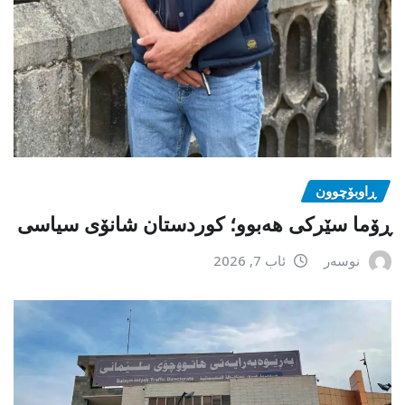
ڕاوبۆچوون
ڕۆما سێرکی هەبوو؛ کوردستان شانۆی سیاسی
نوسەر
ئاب 7, 2026