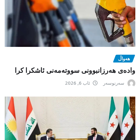
هەواڵ
وادەی هەرزانبوونی سووتەمەنی ئاشکرا کرا
سەرنوسەر
ئاب 6, 2026