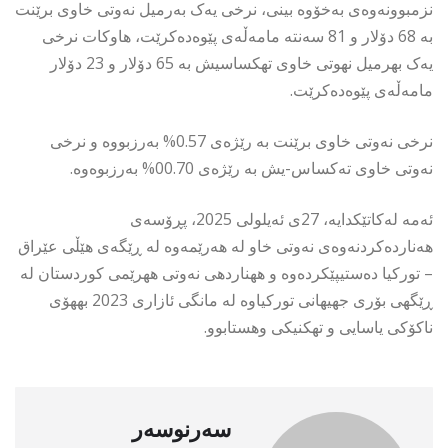
نزمبوونەوەى بەخۆوە بینى، نرخى یەک بەرمیل نەوتى خاوى برێنت
بە 68 دۆلار و 81 سەنتە مامەڵەی پێوەدەکرێت، هاوکات نرخی
یەک بهرمیل نهوتی خاوی تهكساسیش بە 65 دۆلار و 23 دۆلار
مامەڵەى پێوەدەکرێت.
نرخى نەوتى خاوى برێنت بە رێژەى 0.57% بەرزبووە و نرخى
نەوتى خاوى تەکساس-یش بە رێژەى 00.70% بەرزبوەوە.
ئەمە لەکاتێکدایە، 27ى ئەیلولی 2025، پڕۆسەی
هەناردەکردنەوەی نەوتی خاو لە هەرێمەوە لە ڕێگەی هێڵی عێراق
– تورکیا دەستیپێکردەوە و ههناردهی نەوتى ههرێمی كوردستان له
ڕێگهی بۆری جهیهانی توركیاوه له مانگی ئازاری 2023 بههۆی
ناكۆكی یاسایی و تهكنیكی وهستابوو.
سەرنوسەر