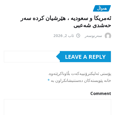
هەواڵ
ئەمریکا و سعودیە ، هێرشیان کردە سەر
حەشدی شەعبی
سەرنوسەر
ئاب 2, 2026
LEAVE A REPLY
پۆستی ئەلیکترۆنییەکەت بڵاوناکرێتەوە.
خانە پێویستەکان دەستنیشانکراون بە
*
Comment