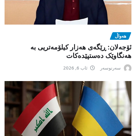
هەواڵ
ئۆجەلان: ڕێگەی هەزار کیلۆمەتریی بە
هەنگاوێک دەستپێدەکات
سەرنوسەر
ئاب 6, 2026