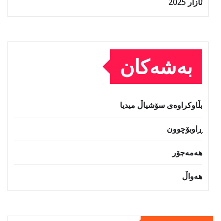
ئازار 2025
بەشەکان
بڵاوکراوەی سۆشیاڵ میدیا
ڕاوبۆچوون
هەمەجۆر
هەواڵ