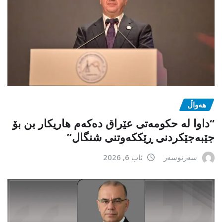
هەواڵ
“داوا لە حكومەتی عێراق دەكەم هاریكار بن بۆ
جێبەجێكردنی ڕێككەوتنی شنگال”
سەرنوسەر
ئاب 6, 2026