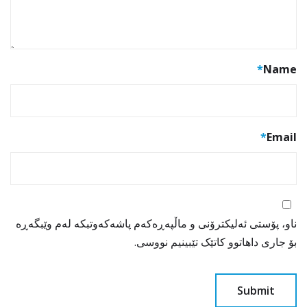
*
Name
*
Email
ناو، پۆستی ئەلیکترۆنی و ماڵپەڕەکەم پاشەکەوتبکە لەم وێبگەڕە
بۆ جاری داهاتوو کاتێک تێبینیم نووسی.