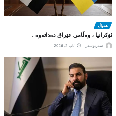
هەواڵ
ئۆکرانیا ، وەڵامی عێراق دەداتەوە .
سەرنوسەر
ئاب 2, 2026